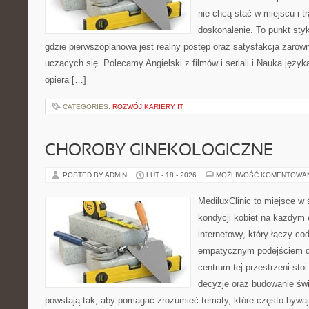
nie chcą stać w miejscu i t
doskonalenie. To punkt styk
gdzie pierwszoplanowa jest realny postęp oraz satysfakcja zarówno
uczących się. Polecamy Angielski z filmów i seriali i Nauka język
opiera […]
CATEGORIES:
ROZWÓJ KARIERY IT
CHOROBY GINEKOLOGICZNE
POSTED BY ADMIN
LUT - 18 - 2026
MOŻLIWOŚĆ KOMENTOWA
MediluxClinic to miejsce w 
kondycji kobiet na każdym e
internetowy, który łączy c
empatycznym podejściem d
centrum tej przestrzeni sto
decyzje oraz budowanie św
powstają tak, aby pomagać zrozumieć tematy, które często bywaj