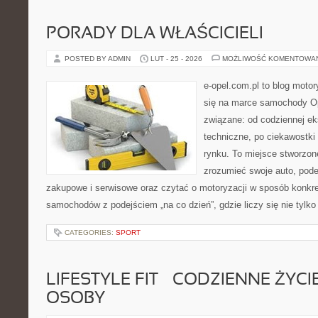
PORADY DLA WŁAŚCICIELI
POSTED BY ADMIN
LUT - 25 - 2026
MOŻLIWOŚĆ KOMENTOWA
e-opel.com.pl to blog motor
się na marce samochody Op
związane: od codziennej eks
techniczne, po ciekawostki
rynku. To miejsce stworzone
zrozumieć swoje auto, pode
zakupowe i serwisowe oraz czytać o motoryzacji w sposób konkre
samochodów z podejściem „na co dzień”, gdzie liczy się nie tylko 
CATEGORIES:
SPORT
LIFESTYLE FIT – CODZIENNE ŻYC
OSOBY