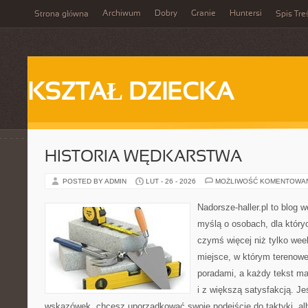
Archiwum
Dobry
Granie
Huntersi
Strona główna
Spis Tre
KSZTAŁ DZIECKA
HISTORIA WĘDKARSTWA
POSTED BY ADMIN
LUT - 26 - 2026
MOŻLIWOŚĆ KOMENTOWA
Nadorsze-haller.pl to blog w
myślą o osobach, dla który
czymś więcej niż tylko we
miejsce, w którym terenowe
poradami, a każdy tekst ma
i z większą satysfakcją. J
wskazówek, chcesz uporządkować swoje podejście do taktyki, alb