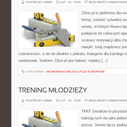
POSTED BY ADMIN
LUT - 24 - 2026
MOŻLIWOŚĆ KOMENTOWA
12ton.pl to platforma dla o
formę, zmienić sylwetkę ora
serwis, w którym fitness łąc
podejście do celów jest opa
szukasz motywacji albo ch
nawyki, tutaj znajdziesz 
codzienności, a nie do ideałów z plakatu. Kategorie dla każdego t
outdoorowe. Sednem 12ton.pl jest balans: między […]
CATEGORIES:
NADMORSKIE MIEJSCA POZA KURORTAMI
TRENING MŁODZIEŻY
POSTED BY ADMIN
LUT - 24 - 2026
MOŻLIWOŚĆ KOMENTOWA
TKKF Sieraków to przystań i
traktują ruch nie jako jedno
proces. Serwis łączy prakt