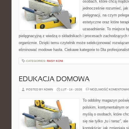
osobach, które chcą mądrze
jednocześnie rozumieć, jak 
pielęgnacji, na czym poleg
estetyczne oraz które tera
uzasadnienie. To miejsce ł
pielęgnacyjną z wiedzą o składnikach i procesach zachodzących 
organizmie. Dzięki temu czytelnik może selekcjonować rozwiązan
eliminować modowe hasła. Ciekawe kategorie to Dla profesjonalis
CATEGORIES:
RASY KONI
EDUKACJA DOMOWA
POSTED BY ADMIN
LUT - 14 - 2026
MOŻLIWOŚĆ KOMENTOWA
To oddolny magazyn poświę
polskim, kontynentalnym o
myślą o osobach, które chc
się nie tylko „tu i teraz”, 
kontekście: jak zmieniają s