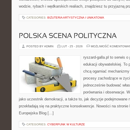
wodzie, rybach i wędkarskich realiach, znajdziesz tu przyjazną p
CATEGORIES:
BIŻUTERIA ARTYSTYCZNA I UNIKATOWA
POLSKA SCENA POLITYCZNA
POSTED BY ADMIN
LUT - 25 - 2026
MOŻLIWOŚĆ KOMENTOWA
ryszard-galla.pl to serwis o 
edukacji obywatelskiej. To 
chcą ogarniać mechanizmy p
procesy zachodzące w życi
jednocześnie budować włas
porównania i obserwacje. W
jako uczestnik demokracji, a także to, jak decyzje podejmowane
przekładają się na praktyczne konsekwencje. Nowości na stronie P
Europejska Blog […]
CATEGORIES:
CYBERPUNK W KULTURZE