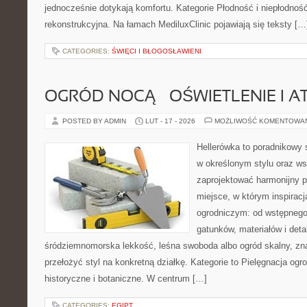
jednocześnie dotykają komfortu. Kategorie Płodność i niepłodność
rekonstrukcyjna. Na łamach MediluxClinic pojawiają się teksty […
CATEGORIES:
ŚWIĘCI I BŁOGOSŁAWIENI
OGRÓD NOCĄ – OŚWIETLENIE I 
POSTED BY ADMIN
LUT - 17 - 2026
MOŻLIWOŚĆ KOMENTOWA
Hellerówka to poradnikowy
w określonym stylu oraz w
zaprojektować harmonijny 
miejsce, w którym inspirac
ogrodniczym: od wstępnego
gatunków, materiałów i detal
śródziemnomorska lekkość, leśna swoboda albo ogród skalny, znaj
przełożyć styl na konkretną działkę. Kategorie to Pielęgnacja ogr
historyczne i botaniczne. W centrum […]
CATEGORIES:
EGIPT