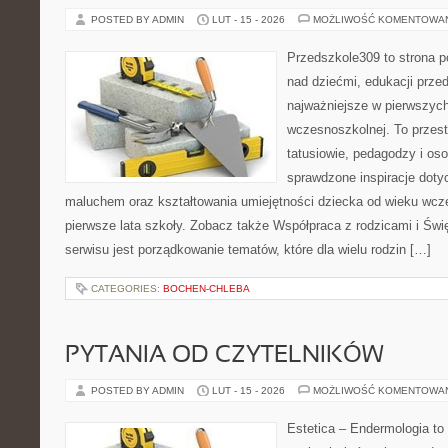
POSTED BY ADMIN
LUT - 15 - 2026
MOŻLIWOŚĆ KOMENTOWA
Przedszkole309 to strona 
nad dziećmi, edukacji prze
najważniejsze w pierwszych
wczesnoszkolnej. To przes
tatusiowie, pedagodzy i oso
sprawdzone inspiracje doty
maluchem oraz kształtowania umiejętności dziecka od wieku wcz
pierwsze lata szkoły. Zobacz także Współpraca z rodzicami i Świę
serwisu jest porządkowanie tematów, które dla wielu rodzin […]
CATEGORIES:
BOCHEN-CHLEBA
PYTANIA OD CZYTELNIKÓW
POSTED BY ADMIN
LUT - 15 - 2026
MOŻLIWOŚĆ KOMENTOWA
Estetica – Endermologia to 