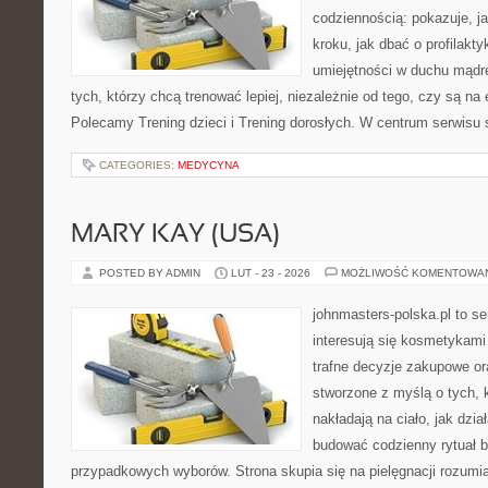
codziennością: pokazuje, j
kroku, jak dbać o profilakty
umiejętności w duchu mądre
tych, którzy chcą trenować lepiej, niezależnie od tego, czy są na
Polecamy Trening dzieci i Trening dorosłych. W centrum serwisu s
CATEGORIES:
MEDYCYNA
MARY KAY (USA)
POSTED BY ADMIN
LUT - 23 - 2026
MOŻLIWOŚĆ KOMENTOWA
johnmasters-polska.pl to se
interesują się kosmetykami
trafne decyzje zakupowe or
stworzone z myślą o tych, k
nakładają na ciało, jak dzia
budować codzienny rytuał 
przypadkowych wyborów. Strona skupia się na pielęgnacji rozumia