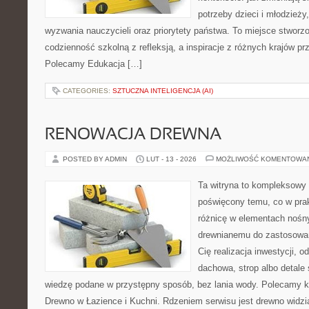
potrzeby dzieci i młodzieży
wyzwania nauczycieli oraz priorytety państwa. To miejsce stworzo
codzienność szkolną z refleksją, a inspiracje z różnych krajów pr
Polecamy Edukacja […]
CATEGORIES:
SZTUCZNA INTELIGENCJA (AI)
RENOWACJA DREWNA
POSTED BY ADMIN
LUT - 13 - 2026
MOŻLIWOŚĆ KOMENTOWA
Ta witryna to kompleksowy 
poświęcony temu, co w prak
różnicę w elementach nośny
drewnianemu do zastosowań 
Cię realizacja inwestycji, o
dachowa, strop albo detale 
wiedzę podane w przystępny sposób, bez lania wody. Polecamy k
Drewno w Łazience i Kuchni. Rdzeniem serwisu jest drewno widzi