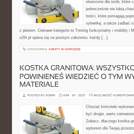
stworzone dla osób, które 
jednocześnie nie lubią chao
treści, które pomagają pop
sylwetkę, a także zadbać o 
z planem. Ciekawe kategorie to Trening funkcjonalny i mobility i
o2fit.pl opiera się na prostym założeniu: każdy […]
CATEGORIES:
KWIATY W OGRODZIE
KOSTKA GRANITOWA: WSZYSTKO
POWINIENEŚ WIEDZIEĆ O TYM 
MATERIALE
POSTED BY ADMIN
KWI - 30 - 2025
MOŻLIWOŚĆ KOMENTOWA
Chociaż końcówki wykonane
być drogie, warto zainwesto
Zobacz, dlaczego kostka gr
wyborem dla Twojej przestr