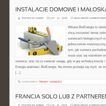
INSTALACJE DOMOWE I MAŁOS
POSTED BY ADMIN
LUT - 12 - 2026
MOŻLIWOŚĆ KOMENTOWA
Wikana BioEnergia to serwi
chcą zrozumieć temat zielon
surowcach biologicznych w 
jednocześnie merytoryczny.
tym, jak surowce pochodzen
może stać się nośnikiem ene
surowca, oraz na co zwracać uwagę, gdy w grę wchodzą koszty i 
Energia wiatrowa i BioEnergia. Na stronie przewija się myśl, że
[…]
CATEGORIES:
TRENDY I NOWOŚCI
FRANCJA SOLO LUB Z PARTNER
POSTED BY ADMIN
LUT - 11 - 2026
MOŻLIWOŚĆ KOMENTOWA