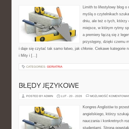
Limith to lifestylowy blog 
myślą o czytelnikach szuka
dniu, ale też o tych, którz
miejsce, w którym rytmy sp
a premiery łączą się z leg
przystępny, dzięki czemu m
i daje się czytać tak samo łatwo, jak chłonie. Ciekawe kategorie
i Mity i […]
CATEGORIES:
GERIATRIA
BŁĘDY JĘZYKOWE
POSTED BY ADMIN
LUT - 20 - 2026
MOŻLIWOŚĆ KOMENTOWA
Kongres Anglistów to przest
angielskiego, którzy szukaj
nauczania i konkretnych ro
studentami. Strona powstał