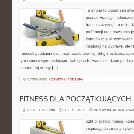
Ta strona to przestrzeń stw
poznać Francję i jednocześ
francuszczyznę. To miks d
po Francji oraz oswajania ję
komunikację w rozmowach z
inspiracji na wyprawę, ale 
francuską codzienność i rozmawiać pewniej, tutaj znajdziesz op
tym dwuosiowym podejściu. Kategorie to Francuski dzień po dniu 
centrum tej strony […]
CATEGORIES:
KOSMETYKI POD LUPĄ
FITNESS DLA POCZĄTKUJĄCYCH
POSTED BY ADMIN
LUT - 10 - 2026
MOŻLIWOŚĆ KOMENTOWA
o2fit.pl to klub fitness, kt
inspiracją do zmiany sylwetk