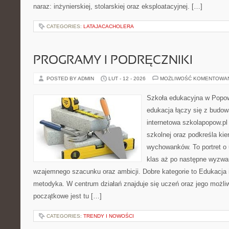
naraz: inżynierskiej, stolarskiej oraz eksploatacyjnej. […]
CATEGORIES:
LATAJACACHOLERA
PROGRAMY I PODRĘCZNIKI
POSTED BY ADMIN
LUT - 12 - 2026
MOŻLIWOŚĆ KOMENTOWA
Szkoła edukacyjna w Popow
edukacja łączy się z budo
internetowa szkolapopow.pl
szkolnej oraz podkreśla ki
wychowanków. To portret o 
klas aż po następne wyzwa
wzajemnego szacunku oraz ambicji. Dobre kategorie to Edukacja 
metodyka. W centrum działań znajduje się uczeń oraz jego możli
początkowe jest tu […]
CATEGORIES:
TRENDY I NOWOŚCI