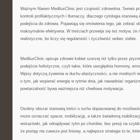
Ważnym filarem MediluxClinic jest czujność zdrowotna. Serwis p
kontroli profilaktycznych i tłumaczy, dlaczego cytologia stanowi
podejścia do zdrowia. Pojawiają się omówienia tego, jak zebrać o
maksymalnie efektywna. W treściach przewija się też motyw, że 
realistyczne, bo liczy się regularność i życzliwość wobec siebie.
MediluxClinic opisuje zdrowie kobiet szerzej niż tylko przez pryz
podejście holistyczne, czyli takie, które uwzględnia hormony, emoc
Wpisy dotyczą żywienia w duchu elastyczności, a nie modnych rest
o tym, jak wspierać energię w rytmie dnia, jak nawadniać organiz
powtarzalność bywa ważniejsza niż chwilowa motywacja.
Osobny obszar stanowią treści o ruchu dopasowanej do możliwośc
może oznaczać spacer, mobilizację, a także świadomą stabilizacj
wskazówki, jak odnajdywać rytm po chorobie, bez presji na szybki
że postęp nie zawsze jest liniowy, a najlepsze strategie to te, któ