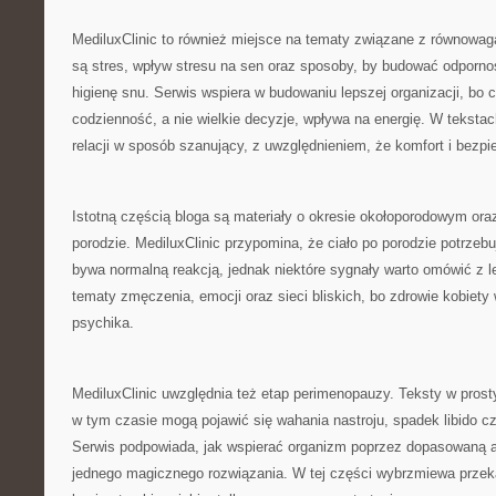
MediluxClinic to również miejsce na tematy związane z równow
są stres, wpływ stresu na sen oraz sposoby, by budować odporn
higienę snu. Serwis wspiera w budowaniu lepszej organizacji, bo c
codzienność, a nie wielkie decyzje, wpływa na energię. W tekstac
relacji w sposób szanujący, z uwzględnieniem, że komfort i bezpi
Istotną częścią bloga są materiały o okresie okołoporodowym oraz
porodzie. MediluxClinic przypomina, że ciało po porodzie potrzeb
bywa normalną reakcją, jednak niektóre sygnały warto omówić z 
tematy zmęczenia, emocji oraz sieci bliskich, bo zdrowie kobiety
psychika.
MediluxClinic uwzględnia też etap perimenopauzy. Teksty w pros
w tym czasie mogą pojawić się wahania nastroju, spadek libido c
Serwis podpowiada, jak wspierać organizm poprzez dopasowaną 
jednego magicznego rozwiązania. W tej części wybrzmiewa przeka