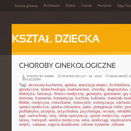
Archiwum
Dobry
Granie
Huntersi
Strona główna
Spis Tre
KSZTAŁ DZIECKA
CHOROBY GINEKOLOGICZNE
POSTED BY ADMIN
POSTED ON LUT - 18 - 2026
MOŻLIWOŚĆ 
WYŁĄCZONA
Tagi:
akcesoria kuchenne
,
apteka
,
aranżacja wnętrz
,
Architektura
genetyczne
,
biotechnologia
,
budownictwo
,
choroby
,
diagnostyka
,
elektryka
,
farmacja
,
fitness medyczny
,
genetyka
,
gotowanie
,
gry 
domowe
,
kawiarnie
,
korepetycje
,
kuchnia
,
kulinaria
,
materiały bud
Meble
,
medycyna
,
mieszkanie
,
motocykle
,
motoryzacja
,
odchudz
opieka społeczna
,
opieka zdrowotna
,
patio
,
pielęgnacja roślin
,
pro
profilaktyka
,
przepisy
,
przychodnia
,
psychologia
,
recepty
,
rehabili
agd
,
samochody
,
sery
,
sklep spożywczy
,
sprzęt medyczny
,
super
tarasy
,
transport
,
wiedza medyczna
,
wina
,
wodociągi
,
wyposażeni
wnętrz
,
zabawa
,
zajęcia dodatkowe
,
zdrowe żywienie
,
zdrowie