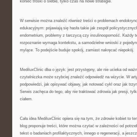
koniec troski o siebie, tylko czas na nowe strategie.
W serwisie można znaleźć również treści o problemach endokryno
edukacyjnym: pojawiają się hasła takie jak zespół policystycznyc
endometrium, problemy z tarczycą czy insulinooporność. Każdy t
rozpoznanie wymaga kontekstu, a samodzielne wnioski z pojedy
mylące. To podejście buduje spokój, zamiast nakręcać niepokój.
MediluxClinic dba o język: jest przystępny, ale nie ucieka od ważn
czytelniczka może szybciej znaleźć odpowiedź na wizycie. W arty
podpowiedzi, jak opisywać objawy, jak notować cykl oraz jak trz
Serwis zachęca do tego, aby nie traktować zdrowia jak presji, tyl
ciałem.
Cała idea MediluxClinic opiera się na tym, że zdrowie kobiet to 
blog proponuje treści, które można czytać w zależności od potrz
tekst o badaniach profilaktycznych, innego o regeneracji, a jesz