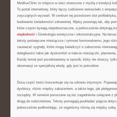
MediluxClinic to miejsce w sieci stworzone z myślą o kondycji ko
To portal internetowy, który łączy codzienne wskazówki z empat
zwyczajnych wyzwań. W centrum tej przestrzeni stoi profilaktyka
budowanie świadomości zdrowotnej. Wpisy powstają tak, aby po
które często bywają niejednoznaczne, a jednocześnie dotykają k
niepłodność
i Ginekologia estetyczna i rekonstrukcyjna. Na łamach
teksty poświęcone miesiączce i rytmowi hormonalnemu, jego różn
zauważać sygnały, które mogą świadczyć o zaburzeniu równowag
dolegliwości takie jak dyskomfort w trakcie miesiączki, plamieni
Każdy temat jest przedstawiany w sposób, który nie straszy, tyl
obserwacji ze specjalistą wtedy, gdy jest to potrzebne.
Duża część treści koncentruje się na zdrowiu intymnym. Pojawiaj
dysbiozy, różnic między zakażeniem, a także tego, jak pielęgn
rozsądny. W serwisie poruszane są też zagadnienia związane z p
drogą do rodzicielstwa. Teksty pomagają poukładać pojęcia doty
jednocześnie podkreślając, że organizmy różnią się między sobą.