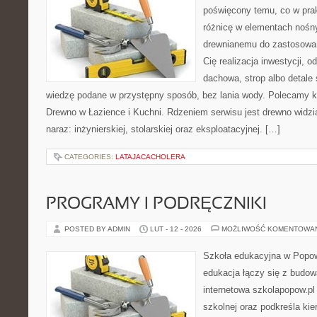
poświęcony temu, co w prak
różnicę w elementach nośny
drewnianemu do zastosowań 
Cię realizacja inwestycji, o
dachowa, strop albo detale 
wiedzę podane w przystępny sposób, bez lania wody. Polecamy k
Drewno w Łazience i Kuchni. Rdzeniem serwisu jest drewno widzi
naraz: inżynierskiej, stolarskiej oraz eksploatacyjnej. […]
CATEGORIES:
LATAJACACHOLERA
PROGRAMY I PODRĘCZNIKI
POSTED BY ADMIN
LUT - 12 - 2026
MOŻLIWOŚĆ KOMENTOWA
Szkoła edukacyjna w Popow
edukacja łączy się z budo
internetowa szkolapopow.pl
szkolnej oraz podkreśla ki