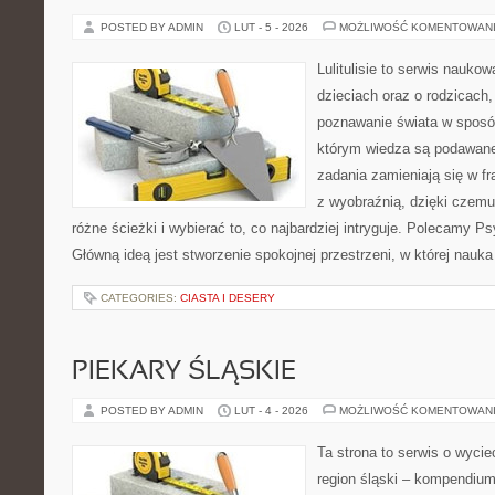
POSTED BY ADMIN
LUT - 5 - 2026
MOŻLIWOŚĆ KOMENTOWAN
Lulitulisie to serwis nauko
dzieciach oraz o rodzicach
poznawanie świata w sposób
którym wiedza są podawane
zadania zamieniają się w fr
z wyobraźnią, dzięki czem
różne ścieżki i wybierać to, co najbardziej intryguje. Polecamy Ps
Główną ideą jest stworzenie spokojnej przestrzeni, w której nauk
CATEGORIES:
CIASTA I DESERY
PIEKARY ŚLĄSKIE
POSTED BY ADMIN
LUT - 4 - 2026
MOŻLIWOŚĆ KOMENTOWAN
Ta strona to serwis o wyc
region śląski – kompendiu