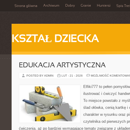
Archiwum
Dobry
Granie
Huntersi
Strona główna
Spis Tre
KSZTAŁ DZIECKA
EDUKACJA ARTYSTYCZNA
POSTED BY ADMIN
LUT - 21 - 2026
MOŻLIWOŚĆ KOMENTOWA
Elfiki777 to pełen pomysłów
ilustrować i ćwiczyć handw
To miejsce powstało z myśl
ślad ołówka, cenią kartkę 
charakter w rysunku oraz p
czytelnika od pierwszych pr
ćwiczenia, aż po bardziej wymagające tematy związane z układem 