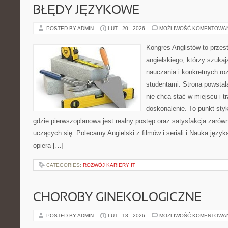
BŁĘDY JĘZYKOWE
POSTED BY ADMIN
LUT - 20 - 2026
MOŻLIWOŚĆ KOMENTOWA
Kongres Anglistów to przest
angielskiego, którzy szukaj
nauczania i konkretnych ro
studentami. Strona powstał
nie chcą stać w miejscu i t
doskonalenie. To punkt styk
gdzie pierwszoplanowa jest realny postęp oraz satysfakcja zarówno
uczących się. Polecamy Angielski z filmów i seriali i Nauka język
opiera […]
CATEGORIES:
ROZWÓJ KARIERY IT
CHOROBY GINEKOLOGICZNE
POSTED BY ADMIN
LUT - 18 - 2026
MOŻLIWOŚĆ KOMENTOWA