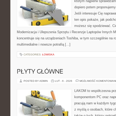
którym najpierw sprawdzam
dopiero potem proponujemy
Jeśli interesuje Cię napraw
ten opis pokaże, jak podch
możesz się spodziewać. Ci
Modernizacja i Ulepszenia Sprzętu i Recenzje Laptopów Innych M
koncentruje się na urządzeniach Toshiba, w tym szczególnie na ro
multimedialne i nowsze potrafią […]
CATEGORIES:
ŁOWISKA
PŁYTY GŁÓWNE
POSTED BY ADMIN
LUT - 6 - 2026
MOŻLIWOŚĆ KOMENTOWAN
LAKOM to współczesna prz
komponentom PC oraz napr
pracują nam w każdym tygo
z myślą o osobach, które 
także o tych, którzy potrz