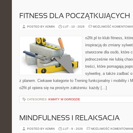
FITNESS DLA POCZĄTKUJĄCYCH
POSTED BY ADMIN
LUT - 10 - 2026
MOŻLIWOŚĆ KOMENTOWA
o2fit.pl to klub fitness, kt
inspiracją do zmiany sylwetk
stworzone dla osób, które 
jednocześnie nie lubią chao
treści, które pomagają pop
sylwetkę, a także zadbać o 
z planem. Ciekawe kategorie to Trening funkcjonalny i mobility i
o2fit.pl opiera się na prostym założeniu: każdy […]
CATEGORIES:
KWIATY W OGRODZIE
MINDFULNESS I RELAKSACJA
POSTED BY ADMIN
LUT - 9 - 2026
MOŻLIWOŚĆ KOMENTOWAN