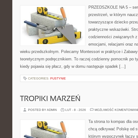
PRZEDSZKOLE NA 5 – serwi
przestrzeń, w którym naucz
towarzyszące dziecko prze
praktyczne wskazówki. Stro
codzienności związanych z
emocjami, relacjami oraz 
wieku przedszkolnym. Polecamy Montessori w praktyce i Zabawy t
teoretycznym podręcznikiem. To raczej codzienny pomocnik po ty
kiedy pojawia się płacz, gdy w domu następuje spadek […]
CATEGORIES:
PUSTYNIE
TROPIKI MARZEŃ
POSTED BY ADMIN
LUT - 8 - 2026
MOŻLIWOŚĆ KOMENTOWAN
Ta strona to kompas dla os
chcą odkrywać Polskę od st
którym wypoczynek łączy s