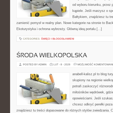
od wyboru kierunku, przez 
kąpiele. Jeśli marzysz o 
Bałtykiem, znajdziesz tu tr
zamienić pomysł w realny plan. Nowe kategorie na stronie to Bac
Ekoturystyka i ochrona wybrzeży. Główną ideą portalu […]
CATEGORIES:
ŚWIĘCI I BŁOGOSŁAWIENI
ŚRODA WIELKOPOLSKA
POSTED BY ADMIN
LUT - 8 - 2026
MOŻLIWOŚĆ KOMENTOWAN
anabell-kalisz.pl to blog t
skupiony na regionie wielko
potrafi zaskoczyć różnorod
miłośników wędrówek, gdzi
opowieściami. Jeśli szukas
chcesz odkryć perełki poz
znajdziesz tu treści dopasowane do różnych stylów zwiedzania. 