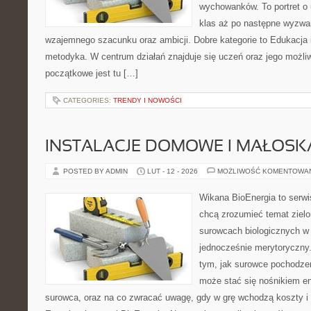
wychowanków. To portret o 
klas aż po następne wyzwa
wzajemnego szacunku oraz ambicji. Dobre kategorie to Edukacja 
metodyka. W centrum działań znajduje się uczeń oraz jego możli
początkowe jest tu […]
CATEGORIES:
TRENDY I NOWOŚCI
INSTALACJE DOMOWE I MAŁOS
POSTED BY ADMIN
LUT - 12 - 2026
MOŻLIWOŚĆ KOMENTOWA
Wikana BioEnergia to serwi
chcą zrozumieć temat zielon
surowcach biologicznych w 
jednocześnie merytoryczny.
tym, jak surowce pochodzen
może stać się nośnikiem ene
surowca, oraz na co zwracać uwagę, gdy w grę wchodzą koszty i 