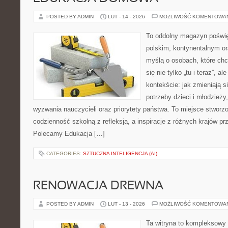
POSTED BY ADMIN
LUT - 14 - 2026
MOŻLIWOŚĆ KOMENTOWA
To oddolny magazyn poświę
polskim, kontynentalnym o
myślą o osobach, które chc
się nie tylko „tu i teraz”, 
kontekście: jak zmieniają s
potrzeby dzieci i młodzieży
wyzwania nauczycieli oraz priorytety państwa. To miejsce stworzo
codzienność szkolną z refleksją, a inspiracje z różnych krajów pr
Polecamy Edukacja […]
CATEGORIES:
SZTUCZNA INTELIGENCJA (AI)
RENOWACJA DREWNA
POSTED BY ADMIN
LUT - 13 - 2026
MOŻLIWOŚĆ KOMENTOWA
Ta witryna to kompleksowy 