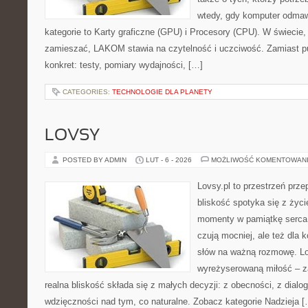
wtedy, gdy komputer odmaw
kategorie to Karty graficzne (GPU) i Procesory (CPU). W świecie,
zamieszać, LAKOM stawia na czytelność i uczciwość. Zamiast p
konkret: testy, pomiary wydajności, […]
CATEGORIES:
TECHNOLOGIE DLA PLANETY
LOVSY
POSTED BY ADMIN
LUT - 6 - 2026
MOŻLIWOŚĆ KOMENTOWAN
Lovsy.pl to przestrzeń prz
bliskość spotyka się z życi
momenty w pamiątkę serca. 
czują mocniej, ale też dla 
słów na ważną rozmowę. Lov
wyreżyserowaną miłość – z
realna bliskość składa się z małych decyzji: z obecności, z dialogu
wdzięczności nad tym, co naturalne. Zobacz kategorie Nadzieja [