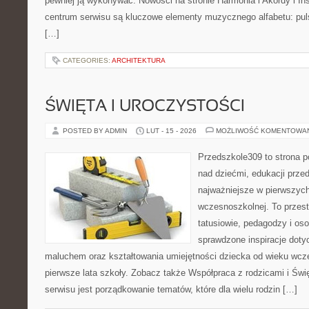
pewniej ją wykonywać. Nowości na stronie Harmonia i Akordy i 
centrum serwisu są kluczowe elementy muzycznego alfabetu: pul
[…]
CATEGORIES:
ARCHITEKTURA
ŚWIĘTA I UROCZYSTOŚCI
POSTED BY ADMIN
LUT - 15 - 2026
MOŻLIWOŚĆ KOMENTOWA
Przedszkole309 to strona 
nad dziećmi, edukacji prze
najważniejsze w pierwszych
wczesnoszkolnej. To przes
tatusiowie, pedagodzy i oso
sprawdzone inspiracje doty
maluchem oraz kształtowania umiejętności dziecka od wieku wcz
pierwsze lata szkoły. Zobacz także Współpraca z rodzicami i Świę
serwisu jest porządkowanie tematów, które dla wielu rodzin […]