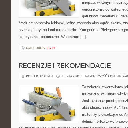
miejsce, w którym inspirac
ogrodniczym: od wstępnego
gatunków, materiałów i detal
śródziemnomorska lekkość, leśna swoboda albo ogród skalny, znaj
przełożyć styl na konkretną działkę. Kategorie to Pielęgnacja ogr
historyczne i botaniczne. W centrum […]
CATEGORIES:
EGIPT
RECENZJE I REKOMENDACJE
POSTED BY ADMIN
LUT - 16 - 2026
MOŻLIWOŚĆ KOMENTOWA
To zakątek stworzyliśmy ja
muzyczny, w którym wiedza
Jeśli szukasz prostej ścież
albo chcesz odświeżyć fund
materiały prowadzące od A d
definicji, tylko żywy przew