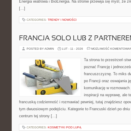
Energia wiatrowa i BioEnergia. Na stronie przewija się myśl, że
[…]
CATEGORIES:
TRENDY I NOWOŚCI
FRANCJA SOLO LUB Z PARTNER
POSTED BY ADMIN
LUT - 11 - 2026
MOŻLIWOŚĆ KOMENTOWA
Ta strona to przestrzeń stw
poznać Francję i jednocześ
francuszczyznę. To miks d
po Francji oraz oswajania ję
komunikację w rozmowach z
inspiracji na wyprawę, ale 
francuską codzienność i rozmawiać pewniej, tutaj znajdziesz op
tym dwuosiowym podejściu. Kategorie to Francuski dzień po dniu 
centrum tej strony […]
CATEGORIES:
KOSMETYKI POD LUPĄ