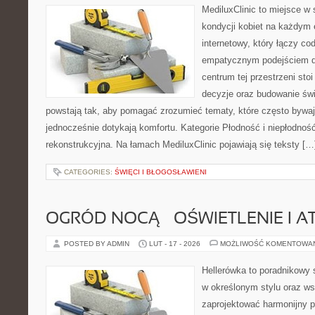
MediluxClinic to miejsce w 
kondycji kobiet na każdym e
internetowy, który łączy c
empatycznym podejściem d
centrum tej przestrzeni sto
decyzje oraz budowanie św
powstają tak, aby pomagać zrozumieć tematy, które często bywaj
jednocześnie dotykają komfortu. Kategorie Płodność i niepłodność
rekonstrukcyjna. Na łamach MediluxClinic pojawiają się teksty […
CATEGORIES:
ŚWIĘCI I BŁOGOSŁAWIENI
OGRÓD NOCĄ – OŚWIETLENIE I 
POSTED BY ADMIN
LUT - 17 - 2026
MOŻLIWOŚĆ KOMENTOWA
Hellerówka to poradnikowy
w określonym stylu oraz w
zaprojektować harmonijny 