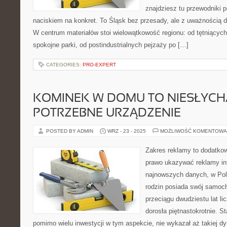
znajdziesz tu przewodniki 
naciskiem na konkret. To Śląsk bez przesady, ale z uważnością dla
W centrum materiałów stoi wielowątkowość regionu: od tętniącyc
spokojne parki, od postindustrialnych pejzaży po […]
CATEGORIES:
PRO-EXPERT
KOMINEK W DOMU TO NIESŁYCH
POTRZEBNE URZĄDZENIE
POSTED BY ADMIN
WRZ - 23 - 2025
MOŻLIWOŚĆ KOMENTOWA
Zakres reklamy to dodatkow
prawo ukazywać reklamy in
najnowszych danych, w Pol
rodzin posiada swój samoc
przeciągu dwudziestu lat l
dorosła piętnastokrotnie. St
pomimo wielu inwestycji w tym aspekcie, nie wykazał aż takiej dy