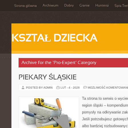
Archiwum
Dobry
Granie
Huntersi
Strona główna
Spis Tre
KSZTAŁ DZIECKA
Archive for the ‘Pro-Expert’ Category
PIEKARY ŚLĄSKIE
POSTED BY ADMIN
LUT - 4 - 2026
MOŻLIWOŚĆ KOMENTOWAN
Ta strona to serwis o wyc
region śląski – kompendiu
pomysły na odkrywanie zak
Jeśli potrzebujesz gotowyc
albo bardziej rozbudowanyc