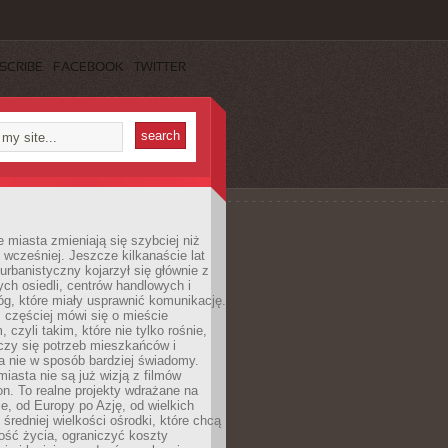
SCRIBE
FACEBOOK
TWITTER
miasta zmieniają się szybciej niż
 wcześniej. Jeszcze kilkanaście lat
urbanistyczny kojarzył się głównie z
h osiedli, centrów handlowych i
óg, które miały usprawnić komunikację.
z częściej mówi się o mieście
, czyli takim, które nie tylko rośnie,
czy się potrzeb mieszkańców i
a nie w sposób bardziej świadomy.
miasta nie są już wizją z filmów
ion. To realne projekty wdrażane na
e, od Europy po Azję, od wielkich
 średniej wielkości ośrodki, które chcą
ość życia, ograniczyć koszty