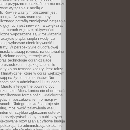
asto przyjazne mieszkańcom nie może
owane wyłącznie z myślą o
. Równie ważnym obszarem jest
energią. Nowoczesne systemy
ulicznego potrafią zmniejszać natężenie
y, gdy ruch jest niewielki, a zwiększać
ch i porach większej aktywności.
liczne wyposażane są w rozwiązania
 zużycie prądu, ciepła i wody, co
bciej wykrywać nieefektywność i
traty. W perspektywie długofalowej
 miasta stawiają również na odnawialne
ii, zielone dachy, retencję wody
raz technologie ograniczające
e przestrzeni miejskiej latem. To
e tylko na rosnące koszty, lecz także
 klimatyczne, które w coraz większym
ywają na życie mieszkańców. Nie
pominać o administracji i usługach
 Miasto inteligentne powinno być
rozumiałe. Mieszkaniec nie chce tracić
omplikowane formalności, wielokrotne
ędach i poszukiwanie informacji w
scach. Dlatego tak ważna staje się
sług, możliwość załatwienia wielu
internet, szybkie zgłaszanie usterek
do przejrzystych danych publicznych.
ojektowane rozwiązania cyfrowe budują
 pokazują, że administracja działa nie
ywatela, ale również z jego udziałem.