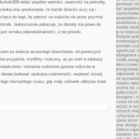
dszkole309 widać wspólne wartości: uważność na potrzeby,
ponieważ mi
być projekt
cówką oraz przekonanie, że każde dziecko uczy się i
samochodach
achęca do tego, by patrzeć na malucha nie przez pryzmat
gospodarka 
oświetlenia 
potrzeb. Jednocześnie pokazuje, że dorosły ma prawo do
światła wted
jest oznaką odpowiedzialności, a nie porażki.
je w miejsca
Budynki pub
monitorujące
pozwala szy
ograniczać s
szem po świecie wczesnego dzieciństwa: od pierwszych
inteligentne
e przyjaźnie, konflikty i sukcesy, aż po start w edukacji
źródła energ
deszczowej o
oświadczenie i zamienia codzienne pytania rodziców w
przegrzewani
odpowiedź ni
u łatwiej budować spokojną codzienność, wspierać rozwój
na wyzwania
z tego niezwykłego czasu, gdy mały człowiek odkrywa świat
stopniu wpł
można też za
publicznych.
dostępne i z
czasu na sk
wizyty w urz
różnych miej
cyfryzacja u
spraw przez 
oraz dostęp 
Dobrze zapr
zaufanie, bo
tylko dla ob