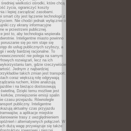
 średniej wielkości ośrodki, które chcą
ość życia, ograniczyć koszty
ia i lepiej zarządzać zasobami.
i smart city jest łączenie technologii z
życiem. Nie chodzi jednak wyłącznie o
zujniki czy ekrany informacyjne
e w przestrzeni publicznej.
e jest to, aby technologia wspierała
 odwrotnie. Inteligentne miasto powinno
 poruszanie się po nim staje się
stęp do usług publicznych szybszy, a
gii i wody bardziej racjonalne. To
 nowoczesność nie polega na samym
frowych rozwiązań, lecz na ich
ykorzystaniu tam, gdzie rzeczywiście
rtość. Jednym z najbardziej
rzykładów takich zmian jest transport.
tach coraz większą rolę odgrywają
ądzania ruchem, które analizują
jazdów i na bieżąco dostosowują
 świetlną. Dzięki temu możliwe jest
 korków, zmniejszenie emisji spalin
ie czasu przejazdu. Równolegle
ransport publiczny. Inteligentne
okazują aktualny czas przyjazdu
tramwajów, a aplikacje miejskie
planowanie trasy z uwzględnieniem
opóźnień i alternatywnych połączeń. W
ach dużą wagę przywiązuje się także
frastruktury rowerowej i pieszej,