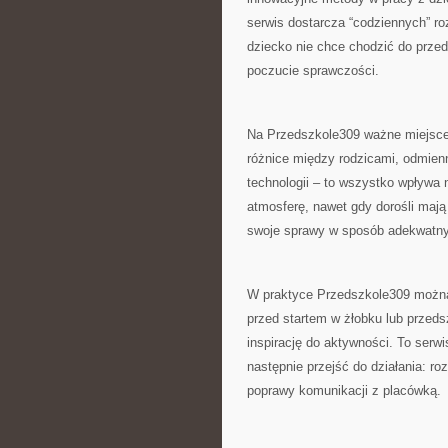
serwis dostarcza “codziennych” ro
dziecko nie chce chodzić do przed
poczucie sprawczości.
Na Przedszkole309 ważne miejsce
różnice między rodzicami, odmienn
technologii – to wszystko wpływa 
atmosferę, nawet gdy dorośli mają
swoje sprawy w sposób adekwatny 
W praktyce Przedszkole309 można 
przed startem w żłobku lub przedsz
inspirację do aktywności. To serw
następnie przejść do działania: 
poprawy komunikacji z placówką.