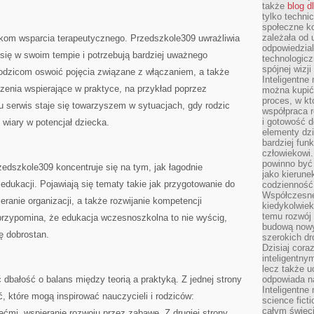
także
blog d
tylko techni
społeczne k
zależała od 
kom wsparcia terapeutycznego. Przedszkole309 uwrażliwia
odpowiedzia
ą się w swoim tempie i potrzebują bardziej uważnego
technologicz
spójnej wizj
odzicom oswoić pojęcia związane z włączaniem, a także
Inteligentne
zenia wspierające w praktyce, na przykład poprzez
można kupić
proces, w k
 serwis staje się towarzyszem w sytuacjach, gdy rodzic
współpraca r
i gotowość d
i wiary w potencjał dziecka.
elementy dzi
bardziej fun
człowiekowi.
powinno być
dszkole309 koncentruje się na tym, jak łagodnie
jako kierune
edukacji. Pojawiają się tematy takie jak przygotowanie do
codzienność 
Współczesne 
ranie organizacji, a także rozwijanie kompetencji
kiedykolwiek
temu rozwój 
przypomina, że edukacja wczesnoszkolna to nie wyścig,
budową nowyc
ę dobrostan.
szerokich dr
Dzisiaj cora
inteligentnym
lecz także u
dbałość o balans między teorią a praktyką. Z jednej strony
odpowiada n
Inteligentne 
ć, które mogą inspirować nauczycieli i rodziców:
science fict
całym świeci
ćmi, wspieranie rozwoju przez zabawę. Z drugiej strony