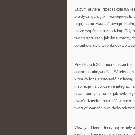
Dużym atutem Przedszkole309 jest
praktycznych, jak i rozwojowych. J
tego, na co zwracać uwagę: kadra,
także współpraca z rodziną. Gdy 
takich sprawach jak lista rzeczy d
poranków, ubieranie dziecka wars
Przedszkole309 mocno akcentuje t
opartą na aktywności. W tekstach 
które ćwiczą sprawność ruchową, r
inspiracje na ćwiczenia integracji
nawet pomysły na to, jak wykorzys
rozwój dziecka może iść w parze z
tworzyć wartościowe doświadczeni
Ważnym filarem treści są tematy 
wygląda dziecięce przeżywanie tru