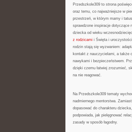
Przedszkole309 to strona poświęc
oraz temu, co najważniejsze w pie
przestrzeń, w którym mamy i tatus
sprawdzone inspiracje dotyczące 
dziecka od wieku wczesnodziecięc
z rodzicami
i Święta i uroczystośc
rodzin stają się wyzwaniem: adap
kontakt z nauczycielami, a także
nawykami i bezpieczeństwem. Prz
dzięki czemu łatwiej zrozumieć, s
na nie reagować.
Na Przedszkole309 tematy wychow
nadmiernego mentorstwa. Zamiast 
dopasować do charakteru dziecka, 
podpowiada, jak pielęgnować relac
zasady w sposób łagodny.