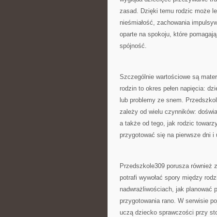
zasad. Dzięki temu rodzic może le
nieśmiałość, zachowania impulsywn
oparte na spokoju, które pomagaj
spójność.
Szczególnie wartościowe są materi
rodzin to okres pełen napięcia: d
lub problemy ze snem. Przedszkol
zależy od wielu czynników: doświa
a także od tego, jak rodzic towarz
przygotować się na pierwsze dni i 
Przedszkole309 porusza również za
potrafi wywołać spory między rodz
nadwrażliwościach, jak planować po
przygotowania rano. W serwisie po
uczą dziecko sprawczości przy sto