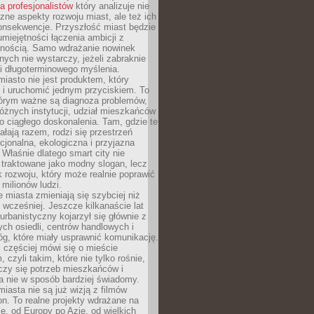
la profesjonalistów
który analizuje nie
czne aspekty rozwoju miast, ale też ich
onsekwencje. Przyszłość miast będzie
umiejętności łączenia ambicji z
lnością. Samo wdrażanie nowinek
nych nie wystarczy, jeżeli zabraknie
i i długoterminowego myślenia.
 miasto nie jest produktem, który
 i uruchomić jednym przyciskiem. To
tórym ważne są diagnoza problemów,
óżnych instytucji, udział mieszkańców
o ciągłego doskonalenia. Tam, gdzie te
ałają razem, rodzi się przestrzeń
kcjonalna, ekologiczna i przyjazna
 Właśnie dlatego smart city nie
 traktowane jako modny slogan, lecz
k rozwoju, który może realnie poprawić
milionów ludzi.
miasta zmieniają się szybciej niż
 wcześniej. Jeszcze kilkanaście lat
urbanistyczny kojarzył się głównie z
h osiedli, centrów handlowych i
óg, które miały usprawnić komunikację.
z częściej mówi się o mieście
, czyli takim, które nie tylko rośnie,
czy się potrzeb mieszkańców i
a nie w sposób bardziej świadomy.
miasta nie są już wizją z filmów
ion. To realne projekty wdrażane na
e, od Europy po Azję, od wielkich