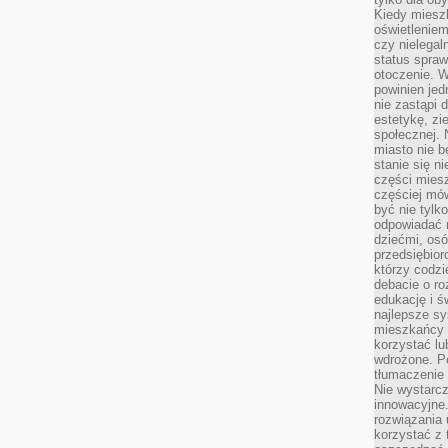
Kiedy miesz
oświetlenie
czy nielega
status spra
otoczenie. 
powinien jed
nie zastąpi 
estetykę, zi
społecznej. 
miasto nie b
stanie się n
części mies
częściej mów
być nie tylk
odpowiadać n
dziećmi, osó
przedsiębior
którzy codzi
debacie o ro
edukację i 
najlepsze sy
mieszkańcy n
korzystać lu
wdrożone. Po
tłumaczenie
Nie wystarcz
innowacyjne
rozwiązania 
korzystać z 