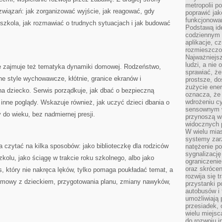
metropolii po
związań: jak zorganizować wyjście, jak reagować, gdy
poprawić jak
funkcjonowan
szkola, jak rozmawiać o trudnych sytuacjach i jak budować
Podstawą ide
codziennym 
aplikacje, c
rozmieszczon
Najważniejsz
ludzi, a nie
 zajmuje też tematyka dynamiki domowej. Rodzeństwo,
sprawiać, że
e style wychowawcze, kłótnie, granice ekranów i
prostsze, do
zużycie ener
na dziecko. Serwis porządkuje, jak dbać o bezpieczną
oznacza, że
wdrożeniu cy
 inne poglądy. Wskazuje również, jak uczyć dzieci dbania o
sensownym w
do wieku, bez nadmiernej presji.
przynoszą wa
widocznych p
W wielu mias
systemy zarz
czytać na kilka sposobów: jako biblioteczkę dla rodziców
natężenie po
sygnalizację
kolu, jako ściągę w trakcie roku szkolnego, albo jako
ograniczenie
oraz skrócen
is, który nie nakręca lęków, tylko pomaga poukładać temat, a
rozwija się t
rozmowy z dzieckiem, przygotowania planu, zmiany nawyków,
przystanki p
autobusów i 
umożliwiają 
przesiadek, 
wielu miejsc
do rozwoju in