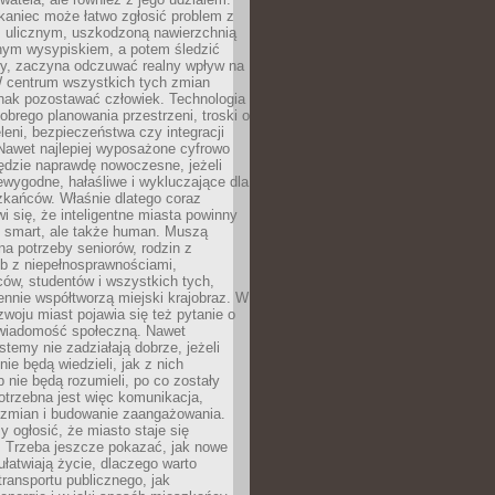
kaniec może łatwo zgłosić problem z
m ulicznym, uszkodzoną nawierzchnią
lnym wysypiskiem, a potem śledzić
wy, zaczyna odczuwać realny wpływ na
W centrum wszystkich tych zmian
nak pozostawać człowiek. Technologia
dobrego planowania przestrzeni, troski o
eleni, bezpieczeństwa czy integracji
Nawet najlepiej wyposażone cyfrowo
ędzie naprawdę nowoczesne, jeżeli
iewygodne, hałaśliwe i wykluczające dla
zkańców. Właśnie dlatego coraz
i się, że inteligentne miasta powinny
o smart, ale także human. Muszą
a potrzeby seniorów, rodzin z
b z niepełnosprawnościami,
ców, studentów i wszystkich tych,
ennie współtworzą miejski krajobraz. W
zwoju miast pojawia się też pytanie o
świadomość społeczną. Nawet
stemy nie zadziałają dobrze, jeżeli
ie będą wiedzieli, jak z nich
b nie będą rozumieli, po co zostały
trzebna jest więc komunikacja,
 zmian i budowanie zaangażowania.
y ogłosić, że miasto staje się
. Trzeba jeszcze pokazać, jak nowe
ułatwiają życie, dlaczego warto
transportu publicznego, jak