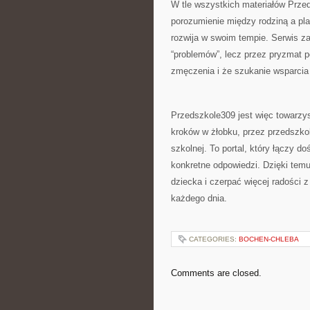
W tle wszystkich materiałów Prze
porozumienie między rodziną a pla
rozwija w swoim tempie. Serwis z
“problemów”, lecz przez pryzmat 
zmęczenia i że szukanie wsparcia 
Przedszkole309 jest więc towarzy
kroków w żłobku, przez przedszkoln
szkolnej. To portal, który łączy d
konkretne odpowiedzi. Dzięki tem
dziecka i czerpać więcej radości 
każdego dnia.
CATEGORIES:
BOCHEN-CHLEBA
Comments are closed.