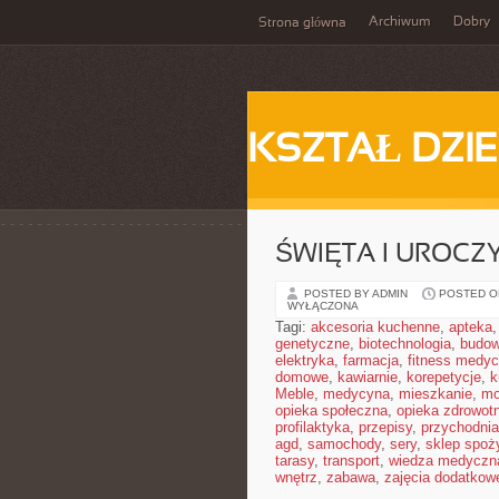
Archiwum
Dobry
Strona główna
KSZTAŁ DZI
ŚWIĘTA I UROCZ
POSTED BY ADMIN
POSTED ON
WYŁĄCZONA
Tagi:
akcesoria kuchenne
,
apteka
genetyczne
,
biotechnologia
,
budow
elektryka
,
farmacja
,
fitness medy
domowe
,
kawiarnie
,
korepetycje
,
k
Meble
,
medycyna
,
mieszkanie
,
mo
opieka społeczna
,
opieka zdrowot
profilaktyka
,
przepisy
,
przychodnia
agd
,
samochody
,
sery
,
sklep spoż
tarasy
,
transport
,
wiedza medyczn
wnętrz
,
zabawa
,
zajęcia dodatkow