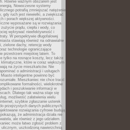
. Równie ważnym obszarem jest
energią. Nowoczesne systemy
ulicznego potrafią zmniejszać natężenie
y, gdy ruch jest niewielki, a zwiększać
ch i porach większej aktywności.
liczne wyposażane są w rozwiązania
 zużycie prądu, ciepła i wody, co
bciej wykrywać nieefektywność i
traty. W perspektywie długofalowej
 miasta stawiają również na odnawialne
ii, zielone dachy, retencję wody
raz technologie ograniczające
e przestrzeni miejskiej latem. To
e tylko na rosnące koszty, lecz także
 klimatyczne, które w coraz większym
ywają na życie mieszkańców. Nie
pominać o administracji i usługach
 Miasto inteligentne powinno być
rozumiałe. Mieszkaniec nie chce tracić
omplikowane formalności, wielokrotne
ędach i poszukiwanie informacji w
scach. Dlatego tak ważna staje się
sług, możliwość załatwienia wielu
internet, szybkie zgłaszanie usterek
do przejrzystych danych publicznych.
ojektowane rozwiązania cyfrowe budują
 pokazują, że administracja działa nie
ywatela, ale również z jego udziałem.
kaniec może łatwo zgłosić problem z
m ulicznym, uszkodzoną nawierzchnią