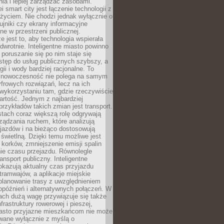
ia i lepiej zarządzać zasobami.
i smart city jest łączenie technologii z
życiem. Nie chodzi jednak wyłącznie o
zujniki czy ekrany informacyjne
e w przestrzeni publicznej.
e jest to, aby technologia wspierała
 odwrotnie. Inteligentne miasto powinno
 poruszanie się po nim staje się
stęp do usług publicznych szybszy, a
gii i wody bardziej racjonalne. To
 nowoczesność nie polega na samym
frowych rozwiązań, lecz na ich
ykorzystaniu tam, gdzie rzeczywiście
rtość. Jednym z najbardziej
rzykładów takich zmian jest transport.
tach coraz większą rolę odgrywają
ądzania ruchem, które analizują
jazdów i na bieżąco dostosowują
 świetlną. Dzięki temu możliwe jest
 korków, zmniejszenie emisji spalin
ie czasu przejazdu. Równolegle
ransport publiczny. Inteligentne
okazują aktualny czas przyjazdu
tramwajów, a aplikacje miejskie
planowanie trasy z uwzględnieniem
opóźnień i alternatywnych połączeń. W
ach dużą wagę przywiązuje się także
frastruktury rowerowej i pieszej,
asto przyjazne mieszkańcom nie może
owane wyłącznie z myślą o