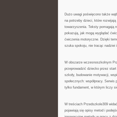
Dużo uwagi poświęcono także wąt
na potrzeby dzieci, które rozwijaj
towarzyszenia. Teksty pomagają r
pokazują, jak mogą wyglądać ćwic
ćwiczenia motoryczne. Dzięki temu
szuka spokoju, nie tracąc nadziei 
W obszarze wczesnoszkolnym Prze
przeprowadzić dziecko przez start 
szkoły, budowanie motywacji, wspie
społecznych: współpracy. Serwis 
tylko fundament, w którym liczy si
W treściach Przedszkole309 widać 
pojawiają się opisy metod i podejś
innowacyjne metody w pracy z dzie