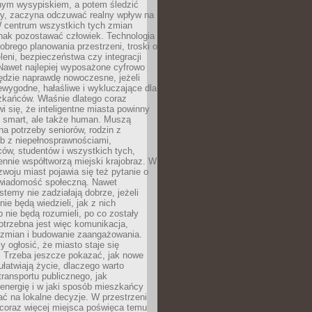
lnym wysypiskiem, a potem śledzić
wy, zaczyna odczuwać realny wpływ na
W centrum wszystkich tych zmian
nak pozostawać człowiek. Technologia
dobrego planowania przestrzeni, troski o
eleni, bezpieczeństwa czy integracji
Nawet najlepiej wyposażone cyfrowo
ędzie naprawdę nowoczesne, jeżeli
iewygodne, hałaśliwe i wykluczające dla
zkańców. Właśnie dlatego coraz
i się, że inteligentne miasta powinny
o smart, ale także human. Muszą
a potrzeby seniorów, rodzin z
b z niepełnosprawnościami,
ców, studentów i wszystkich tych,
ennie współtworzą miejski krajobraz. W
zwoju miast pojawia się też pytanie o
świadomość społeczną. Nawet
stemy nie zadziałają dobrze, jeżeli
ie będą wiedzieli, jak z nich
b nie będą rozumieli, po co zostały
trzebna jest więc komunikacja,
 zmian i budowanie zaangażowania.
y ogłosić, że miasto staje się
. Trzeba jeszcze pokazać, jak nowe
ułatwiają życie, dlaczego warto
transportu publicznego, jak
energię i w jaki sposób mieszkańcy
ć na lokalne decyzje. W przestrzeni
 coraz więcej miejsca poświęca temu