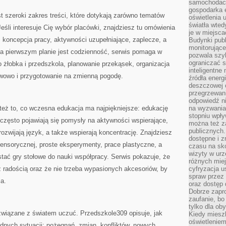
samochodach
gospodarka 
 szeroki zakres treści, które dotykają zarówno tematów
oświetlenia 
światła wted
eśli interesuje Cię wybór placówki, znajdziesz tu omówienia
je w miejsca
 koncepcja pracy, aktywności uzupełniające, zaplecze, a
Budynki pub
monitorujące
na pierwszym planie jest codzienność, serwis pomaga w
pozwala szy
ograniczać s
o żłobka i przedszkola, planowanie przekąsek, organizacja
inteligentne
twowo i przygotowanie na zmienną pogodę.
źródła energ
deszczowej o
przegrzewani
odpowiedź ni
eż to, co wczesna edukacja ma najpiękniejsze: edukację
na wyzwania
stopniu wpł
często pojawiają się pomysły na aktywności wspierające,
można też za
publicznych.
ozwijają język, a także wspierają koncentrację. Znajdziesz
dostępne i z
 sensorycznej, proste eksperymenty, prace plastyczne, a
czasu na sk
wizyty w urz
tać gry stołowe do nauki współpracy. Serwis pokazuje, że
różnych miej
 radością oraz że nie trzeba wypasionych akcesoriów, by
cyfryzacja u
spraw przez 
a.
oraz dostęp 
Dobrze zapr
zaufanie, bo
tylko dla ob
związane z światem uczuć. Przedszkole309 opisuje, jak
Kiedy miesz
oświetlenie
dnych sytuacji: pożegnań, zmian, konfliktów, nowych