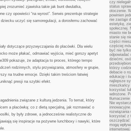
czy nielega
status spra
piej zrozumieć zjawiska takie jak bunt dwulatka,
otoczenie. 
e czy opowieści “na wyrost”. Serwis prezentuje strategie
powinien jed
nie zastąpi 
ą dziecku uczyć się samoregulacji, a dorosłemu zachować
estetykę, zi
społecznej. 
miasto nie b
stanie się n
części mies
częściej mów
ały dotyczące przyzwyczajania do placówki. Dla wielu
być nie tylk
ziecko może płakać, odmawiać wyjścia, mieć gorszy apetyt
odpowiadać n
dziećmi, osó
e309 pokazuje, że adaptacja to proces, którego tempo
przedsiębior
dczeń rodzinnych, stylu przywiązania, atmosfery w grupie,
którzy codzi
debacie o ro
yszy na trudne emocje. Dzięki takim treściom łatwiej
edukację i 
najlepsze sy
uniknąć presji na szybki efekt.
mieszkańcy n
korzystać lu
wdrożone. Po
tłumaczenie
gadnienia związane z kulturą jedzenia. To temat, który
Nie wystarcz
icem a placówką: co z dietą specjalną, jak rozmawiać o
innowacyjne
rozwiązania 
siłki, by były zdrowe, a jednocześnie realistyczne do
korzystać z 
oszczędzać 
jawiają się inspiracje na pożywne lunchboxy i nawyki, które
mogą wpływa
le.
internetowej