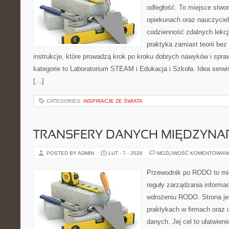
odległość. To miejsce stwo
opiekunach oraz nauczycie
codzienność zdalnych lekcji.
praktyka zamiast teorii bez
instrukcje, które prowadzą krok po kroku dobrych nawyków i spr
kategorie to Laboratorium STEAM i Edukacja i Szkoła. Idea serwis
[…]
CATEGORIES:
INSPIRACJE ZE ŚWIATA
TRANSFERY DANYCH MIĘDZYN
POSTED BY ADMIN
LUT - 7 - 2026
MOŻLIWOŚĆ KOMENTOWAN
Przewodnik po RODO to mie
reguły zarządzania informac
wdrożeniu RODO. Strona je
praktykach w firmach oraz 
danych. Jej cel to ułatwieni