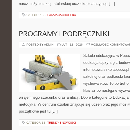
naraz: inżynierskiej, stolarskiej oraz eksploatacyjnej. […]
CATEGORIES:
LATAJACACHOLERA
PROGRAMY I PODRĘCZNIKI
POSTED BY ADMIN
LUT - 12 - 2026
MOŻLIWOŚĆ KOMENTOWA
Szkoła edukacyjna w Popow
edukacja łączy się z budo
internetowa szkolapopow.pl
szkolnej oraz podkreśla ki
wychowanków. To portret o 
klas aż po następne wyzwa
wzajemnego szacunku oraz ambicji. Dobre kategorie to Edukacja 
metodyka. W centrum działań znajduje się uczeń oraz jego możli
początkowe jest tu […]
CATEGORIES:
TRENDY I NOWOŚCI