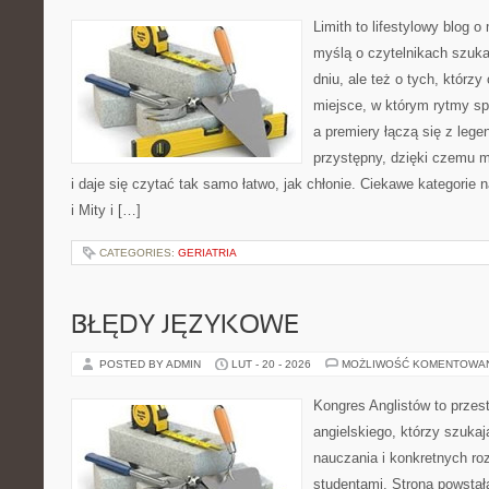
Limith to lifestylowy blog 
myślą o czytelnikach szuka
dniu, ale też o tych, którz
miejsce, w którym rytmy sp
a premiery łączą się z leg
przystępny, dzięki czemu m
i daje się czytać tak samo łatwo, jak chłonie. Ciekawe kategorie
i Mity i […]
CATEGORIES:
GERIATRIA
BŁĘDY JĘZYKOWE
POSTED BY ADMIN
LUT - 20 - 2026
MOŻLIWOŚĆ KOMENTOWA
Kongres Anglistów to przest
angielskiego, którzy szukaj
nauczania i konkretnych ro
studentami. Strona powstał