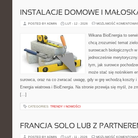
INSTALACJE DOMOWE I MAŁOS
POSTED BY ADMIN
LUT - 12 - 2026
MOŻLIWOŚĆ KOMENTOWA
Wikana BioEnergia to serwi
chcą zrozumieć temat zielon
surowcach biologicznych w 
jednocześnie merytoryczny.
tym, jak surowce pochodzen
może stać się nośnikiem ene
surowca, oraz na co zwracać uwagę, gdy w grę wchodzą koszty i 
Energia wiatrowa i BioEnergia. Na stronie przewija się myśl, że
[…]
CATEGORIES:
TRENDY I NOWOŚCI
FRANCJA SOLO LUB Z PARTNER
POSTED BY ADMIN
LUT - 11 - 2026
MOŻLIWOŚĆ KOMENTOWA