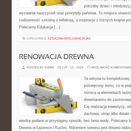
potrzeby dzieci i młodzieży
wyzwania nauczycieli oraz priorytety państwa. To miejsce stworzo
codzienność szkolną z refleksją, a inspiracje z różnych krajów pr
Polecamy Edukacja […]
CATEGORIES:
SZTUCZNA INTELIGENCJA (AI)
RENOWACJA DREWNA
POSTED BY ADMIN
LUT - 13 - 2026
MOŻLIWOŚĆ KOMENTOWA
Ta witryna to kompleksowy 
poświęcony temu, co w prak
różnicę w elementach nośny
drewnianemu do zastosowań 
Cię realizacja inwestycji, o
dachowa, strop albo detale 
wiedzę podane w przystępny sposób, bez lania wody. Polecamy k
Drewno w Łazience i Kuchni. Rdzeniem serwisu jest drewno widzi