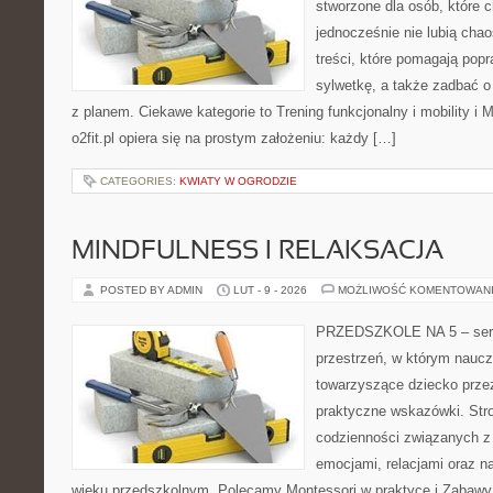
stworzone dla osób, które 
jednocześnie nie lubią chao
treści, które pomagają pop
sylwetkę, a także zadbać o 
z planem. Ciekawe kategorie to Trening funkcjonalny i mobility i
o2fit.pl opiera się na prostym założeniu: każdy […]
CATEGORIES:
KWIATY W OGRODZIE
MINDFULNESS I RELAKSACJA
POSTED BY ADMIN
LUT - 9 - 2026
MOŻLIWOŚĆ KOMENTOWAN
PRZEDSZKOLE NA 5 – serwi
przestrzeń, w którym naucz
towarzyszące dziecko prze
praktyczne wskazówki. Stro
codzienności związanych z
emocjami, relacjami oraz 
wieku przedszkolnym. Polecamy Montessori w praktyce i Zabawy t