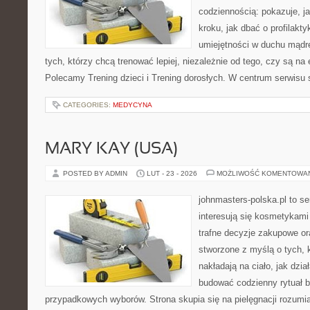
codziennością: pokazuje, j
kroku, jak dbać o profilakty
umiejętności w duchu mądre
tych, którzy chcą trenować lepiej, niezależnie od tego, czy są na
Polecamy Trening dzieci i Trening dorosłych. W centrum serwisu s
CATEGORIES:
MEDYCYNA
MARY KAY (USA)
POSTED BY ADMIN
LUT - 23 - 2026
MOŻLIWOŚĆ KOMENTOWA
johnmasters-polska.pl to se
interesują się kosmetykami
trafne decyzje zakupowe or
stworzone z myślą o tych, k
nakładają na ciało, jak dzia
budować codzienny rytuał 
przypadkowych wyborów. Strona skupia się na pielęgnacji rozumia