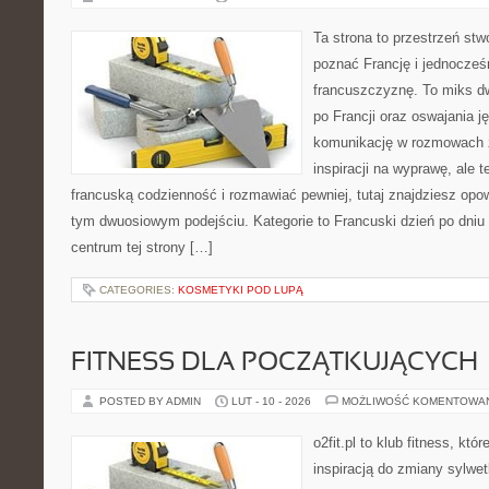
Ta strona to przestrzeń stw
poznać Francję i jednocześ
francuszczyznę. To miks d
po Francji oraz oswajania ję
komunikację w rozmowach z
inspiracji na wyprawę, ale 
francuską codzienność i rozmawiać pewniej, tutaj znajdziesz op
tym dwuosiowym podejściu. Kategorie to Francuski dzień po dniu 
centrum tej strony […]
CATEGORIES:
KOSMETYKI POD LUPĄ
FITNESS DLA POCZĄTKUJĄCYCH
POSTED BY ADMIN
LUT - 10 - 2026
MOŻLIWOŚĆ KOMENTOWA
o2fit.pl to klub fitness, kt
inspiracją do zmiany sylwetk