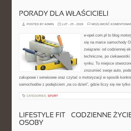
PORADY DLA WŁAŚCICIELI
POSTED BY ADMIN
LUT - 25 - 2026
MOŻLIWOŚĆ KOMENTOWA
e-opel.com.pl to blog motor
się na marce samochody Op
związane: od codziennej eks
techniczne, po ciekawostki
rynku. To miejsce stworzone
zrozumieć swoje auto, pode
zakupowe i serwisowe oraz czytać o motoryzacji w sposób konkre
samochodów z podejściem „na co dzień”, gdzie liczy się nie tylko 
CATEGORIES:
SPORT
LIFESTYLE FIT – CODZIENNE ŻYC
OSOBY