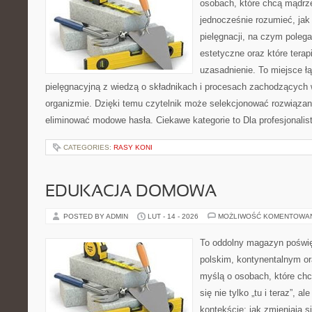
osobach, które chcą mądrze
jednocześnie rozumieć, jak 
pielęgnacji, na czym poleg
estetyczne oraz które tera
uzasadnienie. To miejsce ł
pielęgnacyjną z wiedzą o składnikach i procesach zachodzących 
organizmie. Dzięki temu czytelnik może selekcjonować rozwiązan
eliminować modowe hasła. Ciekawe kategorie to Dla profesjonalis
CATEGORIES:
RASY KONI
EDUKACJA DOMOWA
POSTED BY ADMIN
LUT - 14 - 2026
MOŻLIWOŚĆ KOMENTOWA
To oddolny magazyn poświę
polskim, kontynentalnym o
myślą o osobach, które chc
się nie tylko „tu i teraz”, 
kontekście: jak zmieniają s