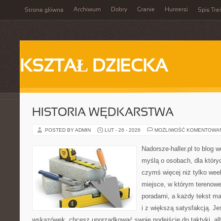
Archiwum
Dobry
Granie
Huntersi
Strona główna
Spis Tre
KSZTAŁ DZIECKA
HISTORIA WĘDKARSTWA
POSTED BY ADMIN
LUT - 26 - 2026
MOŻLIWOŚĆ KOMENTOWA
Nadorsze-haller.pl to blog w
myślą o osobach, dla który
czymś więcej niż tylko we
miejsce, w którym terenowe
poradami, a każdy tekst ma
i z większą satysfakcją. J
wskazówek, chcesz uporządkować swoje podejście do taktyki, alb