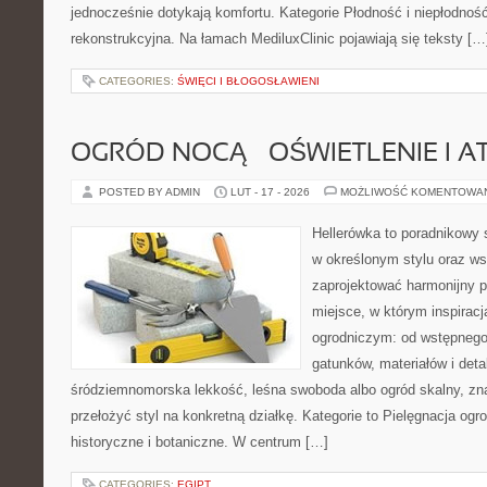
jednocześnie dotykają komfortu. Kategorie Płodność i niepłodność
rekonstrukcyjna. Na łamach MediluxClinic pojawiają się teksty […
CATEGORIES:
ŚWIĘCI I BŁOGOSŁAWIENI
OGRÓD NOCĄ – OŚWIETLENIE I 
POSTED BY ADMIN
LUT - 17 - 2026
MOŻLIWOŚĆ KOMENTOWA
Hellerówka to poradnikowy
w określonym stylu oraz w
zaprojektować harmonijny 
miejsce, w którym inspirac
ogrodniczym: od wstępnego
gatunków, materiałów i detal
śródziemnomorska lekkość, leśna swoboda albo ogród skalny, znaj
przełożyć styl na konkretną działkę. Kategorie to Pielęgnacja ogr
historyczne i botaniczne. W centrum […]
CATEGORIES:
EGIPT