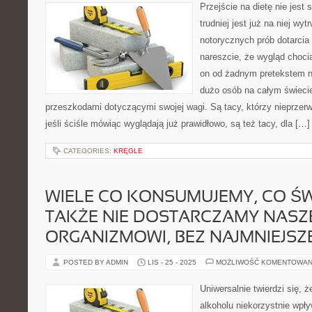
Przejście na dietę nie jes
trudniej jest już na niej wy
notorycznych prób dotarcia 
nareszcie, że wygląd choci
on od żadnym pretekstem na
dużo osób na całym świeci
przeszkodami dotyczącymi swojej wagi. Są tacy, którzy nieprzerw
jeśli ściśle mówiąc wyglądają już prawidłowo, są też tacy, dla […]
CATEGORIES:
KRĘGLE
WIELE CO KONSUMUJEMY, CO ŚW
TAKŻE NIE DOSTARCZAMY NAS
ORGANIZMOWI, BEZ NAJMNIEJSZ
POSTED BY ADMIN
LIS - 25 - 2025
MOŻLIWOŚĆ KOMENTOWAN
Uniwersalnie twierdzi się, że
alkoholu niekorzystnie wpł