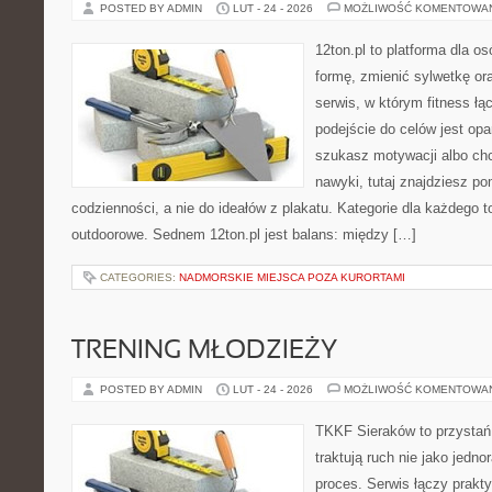
POSTED BY ADMIN
LUT - 24 - 2026
MOŻLIWOŚĆ KOMENTOWA
12ton.pl to platforma dla o
formę, zmienić sylwetkę ora
serwis, w którym fitness łąc
podejście do celów jest opa
szukasz motywacji albo ch
nawyki, tutaj znajdziesz 
codzienności, a nie do ideałów z plakatu. Kategorie dla każdego t
outdoorowe. Sednem 12ton.pl jest balans: między […]
CATEGORIES:
NADMORSKIE MIEJSCA POZA KURORTAMI
TRENING MŁODZIEŻY
POSTED BY ADMIN
LUT - 24 - 2026
MOŻLIWOŚĆ KOMENTOWA
TKKF Sieraków to przystań i
traktują ruch nie jako jedno
proces. Serwis łączy prakt