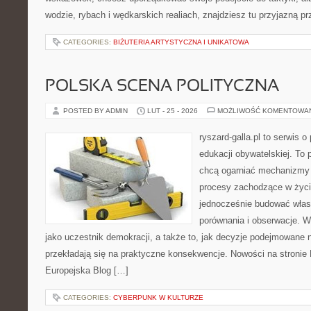
wodzie, rybach i wędkarskich realiach, znajdziesz tu przyjazną p
CATEGORIES:
BIŻUTERIA ARTYSTYCZNA I UNIKATOWA
POLSKA SCENA POLITYCZNA
POSTED BY ADMIN
LUT - 25 - 2026
MOŻLIWOŚĆ KOMENTOWA
ryszard-galla.pl to serwis o 
edukacji obywatelskiej. To 
chcą ogarniać mechanizmy p
procesy zachodzące w życi
jednocześnie budować włas
porównania i obserwacje. W
jako uczestnik demokracji, a także to, jak decyzje podejmowane
przekładają się na praktyczne konsekwencje. Nowości na stronie P
Europejska Blog […]
CATEGORIES:
CYBERPUNK W KULTURZE