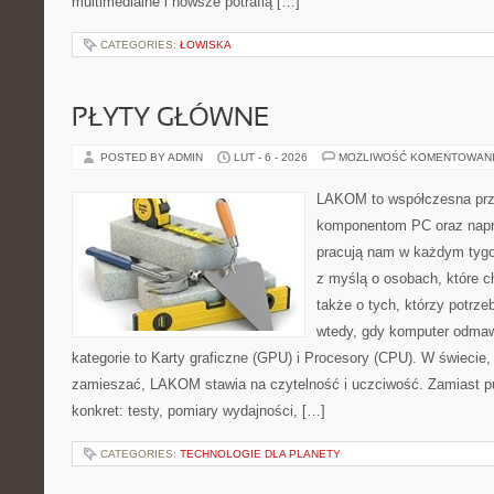
multimedialne i nowsze potrafią […]
CATEGORIES:
ŁOWISKA
PŁYTY GŁÓWNE
POSTED BY ADMIN
LUT - 6 - 2026
MOŻLIWOŚĆ KOMENTOWAN
LAKOM to współczesna prz
komponentom PC oraz napr
pracują nam w każdym tygo
z myślą o osobach, które 
także o tych, którzy potrz
wtedy, gdy komputer odmaw
kategorie to Karty graficzne (GPU) i Procesory (CPU). W świecie,
zamieszać, LAKOM stawia na czytelność i uczciwość. Zamiast p
konkret: testy, pomiary wydajności, […]
CATEGORIES:
TECHNOLOGIE DLA PLANETY