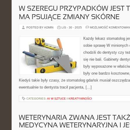
W SZEREGU PRZYPADKÓW JEST T
MA PSUJĄCE ZMIANY SKÓRNE
POSTED BY ADMIN
LIS - 30 - 2025
MOŻLIWOŚĆ KOMENTOWAN
Każdy lekarz stomatolog je
sobie sprawę W minionych 
chodzili do dentysty czy też
się nie bali. Gabinety dent
były wyposażone w właściwe 
były one bardzo kosztowne
Kiedyś takie były czasy, że stomatolog gdańsk musiał oszczędzać,
ewentualnie to dentysta tracił pacjenta, […]
CATEGORIES:
AI W SZTUCE I KREATYWNOŚCI
WETERYNARIA ZWANA JEST TAKŻ
MEDYCYNA WETERYNARYJNA I JE