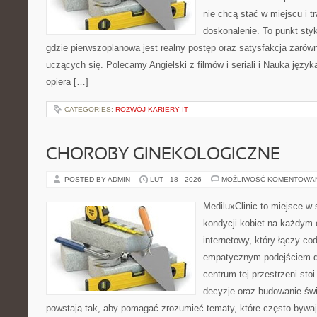
nie chcą stać w miejscu i t
doskonalenie. To punkt styk
gdzie pierwszoplanowa jest realny postęp oraz satysfakcja zarówno
uczących się. Polecamy Angielski z filmów i seriali i Nauka język
opiera […]
CATEGORIES:
ROZWÓJ KARIERY IT
CHOROBY GINEKOLOGICZNE
POSTED BY ADMIN
LUT - 18 - 2026
MOŻLIWOŚĆ KOMENTOWA
MediluxClinic to miejsce w 
kondycji kobiet na każdym e
internetowy, który łączy c
empatycznym podejściem d
centrum tej przestrzeni sto
decyzje oraz budowanie św
powstają tak, aby pomagać zrozumieć tematy, które często bywaj