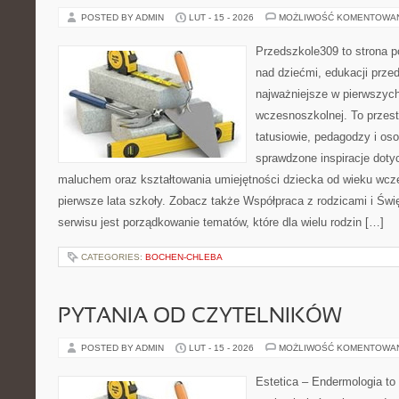
POSTED BY ADMIN
LUT - 15 - 2026
MOŻLIWOŚĆ KOMENTOWA
Przedszkole309 to strona 
nad dziećmi, edukacji prze
najważniejsze w pierwszych
wczesnoszkolnej. To przes
tatusiowie, pedagodzy i oso
sprawdzone inspiracje doty
maluchem oraz kształtowania umiejętności dziecka od wieku wcz
pierwsze lata szkoły. Zobacz także Współpraca z rodzicami i Świę
serwisu jest porządkowanie tematów, które dla wielu rodzin […]
CATEGORIES:
BOCHEN-CHLEBA
PYTANIA OD CZYTELNIKÓW
POSTED BY ADMIN
LUT - 15 - 2026
MOŻLIWOŚĆ KOMENTOWA
Estetica – Endermologia to 