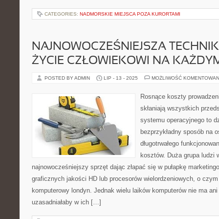
CATEGORIES:
NADMORSKIE MIEJSCA POZA KURORTAMI
NAJNOWOCZEŚNIEJSZA TECHNIK
ŻYCIE CZŁOWIEKOWI NA KAŻDY
POSTED BY ADMIN
LIP - 13 - 2025
MOŻLIWOŚĆ KOMENTOWAN
Rosnące koszty prowadzeni
skłaniają wszystkich przed
systemu operacyjnego to dz
bezprzykładny sposób na os
długotrwałego funkcjonowa
kosztów. Duża grupa ludzi 
najnowocześniejszy sprzęt dając złapać się w pułapkę marketin
graficznych jakości HD lub procesorów wielordzeniowych, o czym
komputerowy londyn. Jednak wielu laików komputerów nie ma ani 
uzasadniałaby w ich […]