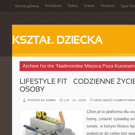
Archiwum
Dobry
Granie
Huntersi
Strona główna
Spis Tre
KSZTAŁ DZIECKA
Archive for the ‘Nadmorskie Miejsca Poza Kurortam
LIFESTYLE FIT – CODZIENNE ŻYC
OSOBY
POSTED BY ADMIN
LUT - 24 - 2026
MOŻLIWOŚĆ KOMENTOWA
12ton.pl to platforma dla o
formę, zmienić sylwetkę ora
serwis, w którym fitness łąc
podejście do celów jest opa