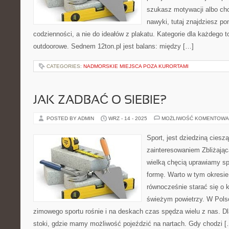
szukasz motywacji albo ch
nawyki, tutaj znajdziesz 
codzienności, a nie do ideałów z plakatu. Kategorie dla każdego t
outdoorowe. Sednem 12ton.pl jest balans: między […]
CATEGORIES:
NADMORSKIE MIEJSCA POZA KURORTAMI
JAK ZADBAĆ O SIEBIE?
POSTED BY ADMIN
WRZ - 14 - 2025
MOŻLIWOŚĆ KOMENTOWA
Sport, jest dziedziną cies
zainteresowaniem Zbliżająca
wielką chęcią uprawiamy sp
formę. Warto w tym okresie 
równocześnie starać się o 
świeżym powietrzy. W Pols
zimowego sportu rośnie i na deskach czas spędza wielu z nas. D
stoki, gdzie mamy możliwość pojeździć na nartach. Gdy chodzi [