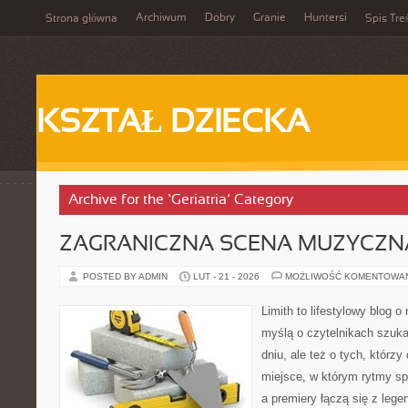
Archiwum
Dobry
Granie
Huntersi
Strona główna
Spis Tre
KSZTAŁ DZIECKA
Archive for the ‘Geriatria’ Category
ZAGRANICZNA SCENA MUZYCZN
POSTED BY ADMIN
LUT - 21 - 2026
MOŻLIWOŚĆ KOMENTOWA
Limith to lifestylowy blog 
myślą o czytelnikach szuka
dniu, ale też o tych, którz
miejsce, w którym rytmy sp
a premiery łączą się z leg