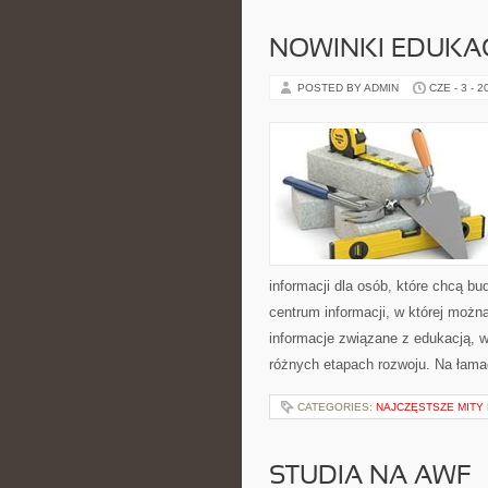
NOWINKI EDUKA
POSTED BY ADMIN
CZE - 3 - 2
informacji dla osób, które chcą b
centrum informacji, w której możn
informacje związane z edukacją, 
różnych etapach rozwoju. Na łama
CATEGORIES:
NAJCZĘSTSZE MITY
STUDIA NA AWF