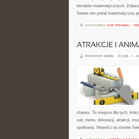
tematów matematycznych. Zobacz 
Serwis ten portal matematyczny p
CATEGORIES:
EAR TRAINING – TR
ATRAKCJE I ANIM
POSTED BY ADMIN
CZE - 7 - 2
chaosu. To miejsce dla tych, któ
sali, menu, dekoracji, atrakcji, m
spotkania. Nowości na stronie Sal