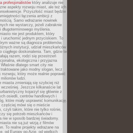
la profesjonalistów
który analizuje nie
czne aspekty rozwoju miast, ale też ich
onsekwencje. Przyszłość miast będzie
umiejętności łączenia ambicji z
lnością. Samo wdrażanie nowinek
nych nie wystarczy, jeżeli zabraknie
i i długoterminowego myślenia.
 miasto nie jest produktem, który
 i uruchomić jednym przyciskiem. To
tórym ważne są diagnoza problemów,
óżnych instytucji, udział mieszkańców
o ciągłego doskonalenia. Tam, gdzie te
ałają razem, rodzi się przestrzeń
kcjonalna, ekologiczna i przyjazna
 Właśnie dlatego smart city nie
 traktowane jako modny slogan, lecz
k rozwoju, który może realnie poprawić
milionów ludzi.
miasta zmieniają się szybciej niż
 wcześniej. Jeszcze kilkanaście lat
urbanistyczny kojarzył się głównie z
h osiedli, centrów handlowych i
óg, które miały usprawnić komunikację.
z częściej mówi się o mieście
, czyli takim, które nie tylko rośnie,
czy się potrzeb mieszkańców i
a nie w sposób bardziej świadomy.
miasta nie są już wizją z filmów
ion. To realne projekty wdrażane na
e, od Europy po Azję, od wielkich