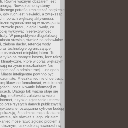
. Równie ważnym obszarem jest
energią. Nowoczesne systemy
ulicznego potrafią zmniejszać natężenie
y, gdy ruch jest niewielki, a zwiększać
ch i porach większej aktywności.
liczne wyposażane są w rozwiązania
 zużycie prądu, ciepła i wody, co
bciej wykrywać nieefektywność i
traty. W perspektywie długofalowej
 miasta stawiają również na odnawialne
ii, zielone dachy, retencję wody
raz technologie ograniczające
e przestrzeni miejskiej latem. To
e tylko na rosnące koszty, lecz także
 klimatyczne, które w coraz większym
ywają na życie mieszkańców. Nie
pominać o administracji i usługach
 Miasto inteligentne powinno być
rozumiałe. Mieszkaniec nie chce tracić
omplikowane formalności, wielokrotne
ędach i poszukiwanie informacji w
scach. Dlatego tak ważna staje się
sług, możliwość załatwienia wielu
internet, szybkie zgłaszanie usterek
do przejrzystych danych publicznych.
ojektowane rozwiązania cyfrowe budują
 pokazują, że administracja działa nie
ywatela, ale również z jego udziałem.
kaniec może łatwo zgłosić problem z
m ulicznym, uszkodzoną nawierzchnią