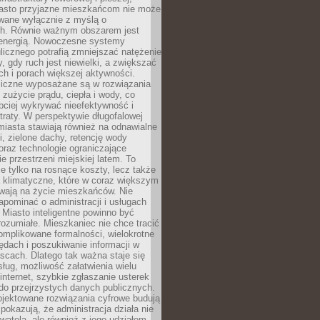
asto przyjazne mieszkańcom nie może
owane wyłącznie z myślą o
. Równie ważnym obszarem jest
energią. Nowoczesne systemy
ulicznego potrafią zmniejszać natężenie
y, gdy ruch jest niewielki, a zwiększać
ch i porach większej aktywności.
liczne wyposażane są w rozwiązania
 zużycie prądu, ciepła i wody, co
bciej wykrywać nieefektywność i
traty. W perspektywie długofalowej
 miasta stawiają również na odnawialne
ii, zielone dachy, retencję wody
raz technologie ograniczające
e przestrzeni miejskiej latem. To
e tylko na rosnące koszty, lecz także
 klimatyczne, które w coraz większym
ywają na życie mieszkańców. Nie
pominać o administracji i usługach
 Miasto inteligentne powinno być
rozumiałe. Mieszkaniec nie chce tracić
omplikowane formalności, wielokrotne
ędach i poszukiwanie informacji w
scach. Dlatego tak ważna staje się
sług, możliwość załatwienia wielu
internet, szybkie zgłaszanie usterek
do przejrzystych danych publicznych.
ojektowane rozwiązania cyfrowe budują
 pokazują, że administracja działa nie
ywatela, ale również z jego udziałem.