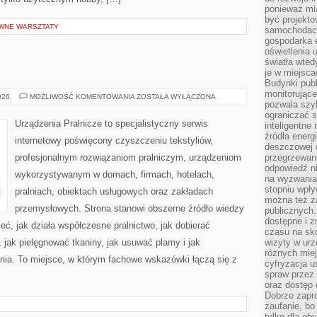
ponieważ mi
być projekt
YWNE WARSZTATY
samochodach
gospodarka 
oświetlenia 
światła wted
je w miejsca
Budynki pub
monitorujące
USUWANIE
026
MOŻLIWOŚĆ KOMENTOWANIA
ZOSTAŁA WYŁĄCZONA
pozwala szy
PLAM
ograniczać s
Urządzenia Pralnicze to specjalistyczny serwis
inteligentne
źródła energ
internetowy poświęcony czyszczeniu tekstyliów,
deszczowej o
profesjonalnym rozwiązaniom pralniczym, urządzeniom
przegrzewani
odpowiedź ni
wykorzystywanym w domach, firmach, hotelach,
na wyzwania
stopniu wpł
pralniach, obiektach usługowych oraz zakładach
można też za
przemysłowych. Strona stanowi obszerne źródło wiedzy
publicznych.
dostępne i z
ieć, jak działa współczesne pralnictwo, jak dobierać
czasu na sk
, jak pielęgnować tkaniny, jak usuwać plamy i jak
wizyty w urz
różnych miej
nia. To miejsce, w którym fachowe wskazówki łączą się z
cyfryzacja u
spraw przez 
oraz dostęp 
Dobrze zapr
zaufanie, bo
tylko dla ob