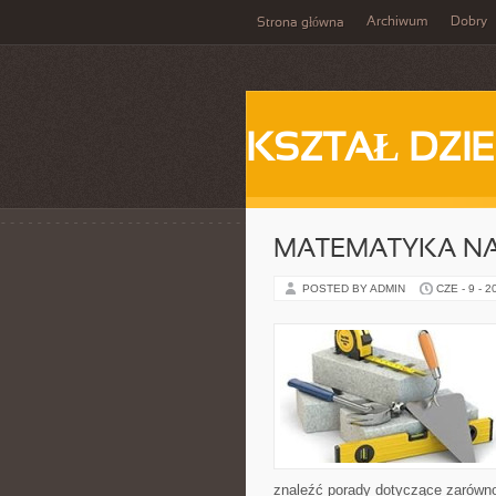
Archiwum
Dobry
Strona główna
KSZTAŁ DZI
MATEMATYKA NA
POSTED BY ADMIN
CZE - 9 - 2
znaleźć porady dotyczące zarówn