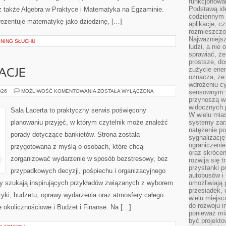
funkcjonowan
Podstawą ide
także Algebra w Praktyce i Matematyka na Egzaminie.
codziennym 
rezentuje matematykę jako dziedzinę, […]
aplikacje, c
rozmieszczon
Najważniejsz
ENING SŁUCHU
ludzi, a nie
sprawiać, że
prostsze, do
zużycie ener
ACJE
oznacza, że
wdrożeniu cy
ATRAKCJE
026
MOŻLIWOŚĆ KOMENTOWANIA
ZOSTAŁA WYŁĄCZONA
sensownym w
I
przynoszą wa
ANIMACJE
widocznych p
Sala Lacerta to praktyczny serwis poświęcony
W wielu mias
planowaniu przyjęć, w którym czytelnik może znaleźć
systemy zarz
natężenie po
porady dotyczące bankietów. Strona została
sygnalizację
ograniczenie
przygotowana z myślą o osobach, które chcą
oraz skrócen
zorganizować wydarzenie w sposób bezstresowy, bez
rozwija się t
przystanki p
przypadkowych decyzji, pośpiechu i organizacyjnego
autobusów i 
rzy szukają inspirujących przykładów związanych z wyborem
umożliwiają 
przesiadek, 
uzyki, budżetu, oprawy wydarzenia oraz atmosfery całego
wielu miejsc
do rozwoju in
e okolicznościowe i Budżet i Finanse. Na […]
ponieważ mi
być projekt