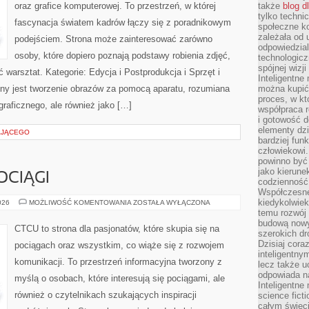
oraz grafice komputerowej. To przestrzeń, w której
także
blog d
tylko techni
fascynacja światem kadrów łączy się z poradnikowym
społeczne k
zależała od 
podejściem. Strona może zainteresować zarówno
odpowiedzia
osoby, które dopiero poznają podstawy robienia zdjęć,
technologicz
spójnej wizj
ć warsztat. Kategorie: Edycja i Postprodukcja i Sprzęt i
Inteligentne
ny jest tworzenie obrazów za pomocą aparatu, rozumiana
można kupić
proces, w k
ograficznego, ale również jako […]
współpraca r
i gotowość d
elementy dzi
AJĄCEGO
bardziej fun
człowiekowi.
powinno być
jako kierune
OCIĄGI
codzienność 
Współczesne 
kiedykolwiek
SUPERSZYBKIE
026
MOŻLIWOŚĆ KOMENTOWANIA
ZOSTAŁA WYŁĄCZONA
POCIĄGI
temu rozwój 
budową nowyc
CTCU to strona dla pasjonatów, które skupia się na
szerokich dr
Dzisiaj cora
pociągach oraz wszystkim, co wiąże się z rozwojem
inteligentnym
komunikacji. To przestrzeń informacyjna tworzony z
lecz także u
odpowiada n
myślą o osobach, które interesują się pociągami, ale
Inteligentne 
również o czytelnikach szukających inspiracji
science fict
całym świeci