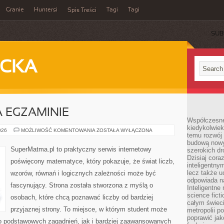
Granie
Huntersi
Tagi
Tagi
Spis Treści
SUB
ECKA
 EGZAMINIE
Współczesne 
kiedykolwiek
MATEMATYKA
026
MOŻLIWOŚĆ KOMENTOWANIA
ZOSTAŁA WYŁĄCZONA
temu rozwój 
NA
EGZAMINIE
budową nowyc
SuperMatma.pl to praktyczny serwis internetowy
szerokich dr
Dzisiaj cora
poświęcony matematyce, który pokazuje, że świat liczb,
inteligentnym
lecz także u
wzorów, równań i logicznych zależności może być
odpowiada n
fascynujący. Strona została stworzona z myślą o
Inteligentne 
science fict
osobach, które chcą poznawać liczby od bardziej
całym świeci
przyjaznej strony. To miejsce, w którym student może
metropolii po
poprawić jak
o podstawowych zagadnień, jak i bardziej zaawansowanych