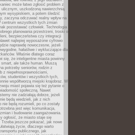
kaniec może łatwo zgłosić problem z
m ulicznym, uszkodzoną nawierzchnią
lnym wysypiskiem, a potem śledzić
wy, zaczyna odczuwać realny wpływ na
W centrum wszystkich tych zmian
nak pozostawać człowiek. Technologia
dobrego planowania przestrzeni, troski o
eleni, bezpieczeństwa czy integracji
Nawet najlepiej wyposażone cyfrowo
ędzie naprawdę nowoczesne, jeżeli
iewygodne, hałaśliwe i wykluczające dla
zkańców. Właśnie dlatego coraz
i się, że inteligentne miasta powinny
o smart, ale także human. Muszą
a potrzeby seniorów, rodzin z
b z niepełnosprawnościami,
ców, studentów i wszystkich tych,
ennie współtworzą miejski krajobraz. W
zwoju miast pojawia się też pytanie o
świadomość społeczną. Nawet
stemy nie zadziałają dobrze, jeżeli
ie będą wiedzieli, jak z nich
b nie będą rozumieli, po co zostały
trzebna jest więc komunikacja,
 zmian i budowanie zaangażowania.
y ogłosić, że miasto staje się
. Trzeba jeszcze pokazać, jak nowe
ułatwiają życie, dlaczego warto
transportu publicznego, jak