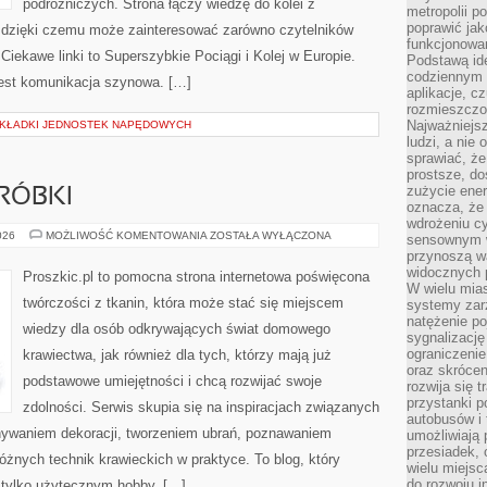
podróżniczych. Strona łączy wiedzę do kolei z
metropolii po
poprawić jak
dzięki czemu może zainteresować zarówno czytelników
funkcjonowan
Ciekawe linki to Superszybkie Pociągi i Kolej w Europie.
Podstawą ide
codziennym 
jest komunikacja szynowa. […]
aplikacje, c
rozmieszczon
Najważniejsz
ZEKŁADKI JEDNOSTEK NAPĘDOWYCH
ludzi, a nie
sprawiać, że
prostsze, do
zużycie ener
RÓBKI
oznacza, że
wdrożeniu cy
NAPRAWY
026
MOŻLIWOŚĆ KOMENTOWANIA
ZOSTAŁA WYŁĄCZONA
sensownym w
I
przynoszą wa
PRZERÓBKI
widocznych p
Proszkic.pl to pomocna strona internetowa poświęcona
W wielu mias
twórczości z tkanin, która może stać się miejscem
systemy zarz
natężenie po
wiedzy dla osób odkrywających świat domowego
sygnalizację
ograniczenie
krawiectwa, jak również dla tych, którzy mają już
oraz skrócen
podstawowe umiejętności i chcą rozwijać swoje
rozwija się t
przystanki p
zdolności. Serwis skupia się na inspiracjach związanych
autobusów i 
nywaniem dekoracji, tworzeniem ubrań, poznawaniem
umożliwiają 
przesiadek, 
żnych technik krawieckich w praktyce. To blog, który
wielu miejsc
do rozwoju in
 tylko użytecznym hobby, […]