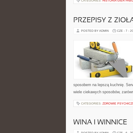
CATEGORIES:
HISTORIA GIER FA
PRZEPISY Z ZIOŁ
POSTED BY ADMIN
CZE - 7 - 2
sposobem na lepszą kuchnię. Ser
wiele ciekawych sposobów, zarówno
CATEGORIES:
ZDROWIE PSYCHICZ
WINA I WINNICE
POSTED BY ADMIN
CZE - 6 - 2