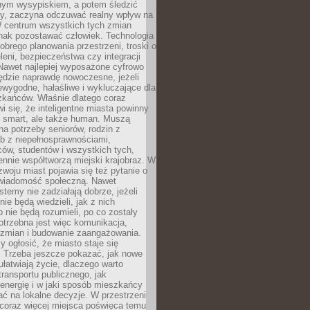
lnym wysypiskiem, a potem śledzić
wy, zaczyna odczuwać realny wpływ na
W centrum wszystkich tych zmian
nak pozostawać człowiek. Technologia
dobrego planowania przestrzeni, troski o
eleni, bezpieczeństwa czy integracji
Nawet najlepiej wyposażone cyfrowo
ędzie naprawdę nowoczesne, jeżeli
iewygodne, hałaśliwe i wykluczające dla
zkańców. Właśnie dlatego coraz
i się, że inteligentne miasta powinny
o smart, ale także human. Muszą
a potrzeby seniorów, rodzin z
b z niepełnosprawnościami,
ców, studentów i wszystkich tych,
ennie współtworzą miejski krajobraz. W
zwoju miast pojawia się też pytanie o
świadomość społeczną. Nawet
stemy nie zadziałają dobrze, jeżeli
ie będą wiedzieli, jak z nich
b nie będą rozumieli, po co zostały
trzebna jest więc komunikacja,
 zmian i budowanie zaangażowania.
y ogłosić, że miasto staje się
. Trzeba jeszcze pokazać, jak nowe
ułatwiają życie, dlaczego warto
transportu publicznego, jak
energię i w jaki sposób mieszkańcy
ć na lokalne decyzje. W przestrzeni
 coraz więcej miejsca poświęca temu