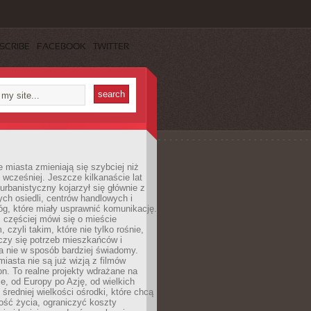
SCRIBE
FACEBOOK
TWITTER
miasta zmieniają się szybciej niż
 wcześniej. Jeszcze kilkanaście lat
urbanistyczny kojarzył się głównie z
h osiedli, centrów handlowych i
óg, które miały usprawnić komunikację.
z częściej mówi się o mieście
, czyli takim, które nie tylko rośnie,
czy się potrzeb mieszkańców i
a nie w sposób bardziej świadomy.
miasta nie są już wizją z filmów
ion. To realne projekty wdrażane na
e, od Europy po Azję, od wielkich
 średniej wielkości ośrodki, które chcą
ość życia, ograniczyć koszty