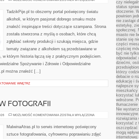
czy nielega
I
status spra
WINNICE
otoczenie. 
TadzikPije.pl to obszerny portal poświęcony światu
powinien jed
alkoholi, w którym pasjonat dobrego smaku może
nie zastąpi 
estetykę, zi
znaleźć inspirujące treści dotyczące szampana. Strona
społecznej. 
została stworzona z myślą o osobach, które chcą
miasto nie b
stanie się n
zgłębiać sekrety produkcji i szukają miejsca, gdzie
części mies
częściej mów
tematy związane z alkoholem są przedstawiane w
być nie tylk
ń, w którym historia łączą się z praktycznym podejściem.
odpowiadać n
dziećmi, osó
wiedzialne Spożywanie i Zdrowie i Odpowiedzialne
przedsiębior
e.pl można znaleźć […]
którzy codzi
debacie o ro
edukację i 
EKTOWANIE WNĘTRZ
najlepsze sy
mieszkańcy n
korzystać lu
wdrożone. Po
 W FOTOGRAFII
tłumaczenie
Nie wystarcz
innowacyjne
ZAWÓD
026
MOŻLIWOŚĆ KOMENTOWANIA
ZOSTAŁA WYŁĄCZONA
rozwiązania 
I
BIZNES
korzystać z 
W
MalwinaAtras.pl to serwis internetowy poświęcony
oszczędzać 
FOTOGRAFII
mogą wpływa
sztuce fotografowania, cyfrowemu poprawianiu zdjęć
internetowej