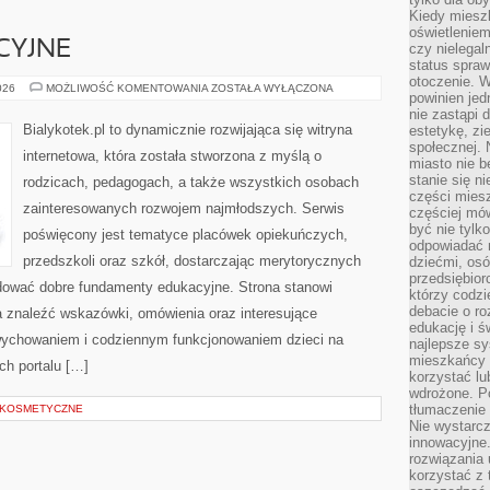
Kiedy miesz
oświetlenie
CYJNE
czy nielega
status spra
otoczenie. 
NOWINKI
026
MOŻLIWOŚĆ KOMENTOWANIA
ZOSTAŁA WYŁĄCZONA
powinien jed
EDUKACYJNE
nie zastąpi 
Bialykotek.pl to dynamicznie rozwijająca się witryna
estetykę, zi
społecznej. 
internetowa, która została stworzona z myślą o
miasto nie b
stanie się n
rodzicach, pedagogach, a także wszystkich osobach
części mies
zainteresowanych rozwojem najmłodszych. Serwis
częściej mów
być nie tylk
poświęcony jest tematyce placówek opiekuńczych,
odpowiadać n
przedszkoli oraz szkół, dostarczając merytorycznych
dziećmi, osó
przedsiębior
udować dobre fundamenty edukacyjne. Strona stanowi
którzy codzi
debacie o ro
a znaleźć wskazówki, omówienia oraz interesujące
edukację i 
wychowaniem i codziennym funkcjonowaniem dzieci na
najlepsze sy
mieszkańcy n
ch portalu […]
korzystać lu
wdrożone. Po
tłumaczenie
 KOSMETYCZNE
Nie wystarcz
innowacyjne
rozwiązania 
korzystać z 