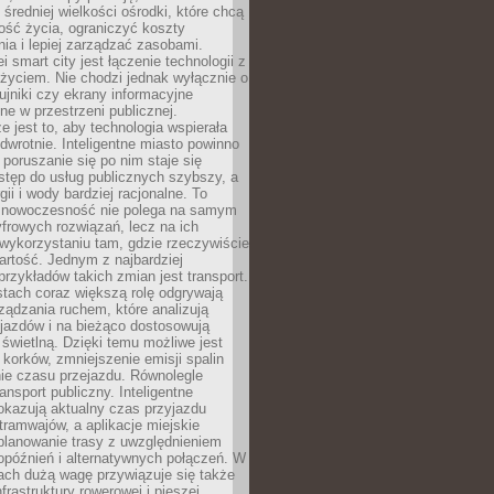
 średniej wielkości ośrodki, które chcą
ość życia, ograniczyć koszty
ia i lepiej zarządzać zasobami.
i smart city jest łączenie technologii z
życiem. Nie chodzi jednak wyłącznie o
zujniki czy ekrany informacyjne
e w przestrzeni publicznej.
e jest to, aby technologia wspierała
 odwrotnie. Inteligentne miasto powinno
 poruszanie się po nim staje się
stęp do usług publicznych szybszy, a
gii i wody bardziej racjonalne. To
 nowoczesność nie polega na samym
frowych rozwiązań, lecz na ich
ykorzystaniu tam, gdzie rzeczywiście
rtość. Jednym z najbardziej
rzykładów takich zmian jest transport.
tach coraz większą rolę odgrywają
ądzania ruchem, które analizują
jazdów i na bieżąco dostosowują
 świetlną. Dzięki temu możliwe jest
 korków, zmniejszenie emisji spalin
ie czasu przejazdu. Równolegle
ransport publiczny. Inteligentne
okazują aktualny czas przyjazdu
tramwajów, a aplikacje miejskie
planowanie trasy z uwzględnieniem
opóźnień i alternatywnych połączeń. W
ach dużą wagę przywiązuje się także
frastruktury rowerowej i pieszej,