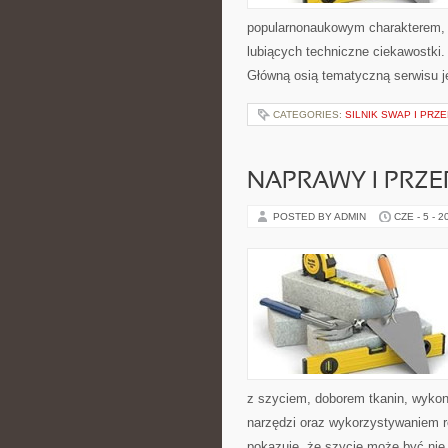
popularnonaukowym charakterem, 
lubiących techniczne ciekawostki. 
Główną osią tematyczną serwisu 
CATEGORIES:
SILNIK SWAP I PR
NAPRAWY I PRZE
POSTED BY ADMIN
CZE - 5 - 2
z szyciem, doborem tkanin, wyko
narzędzi oraz wykorzystywaniem ró
pokazuje, że szycie może być nie