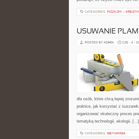
CATEGORIES:
PIZZA DIY – KREAT
USUWANIE PLAM
POSTED BY ADMIN
CZE - 4 - 2
dla osób, które chcą lepiej zrozum
pralnice, jak korzystać z suszarek
organizować skuteczny proces pra
tematyką technologii, ekologii, […]
CATEGORIES:
WET-OPINIA