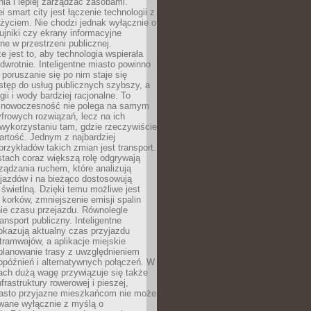
ia i lepiej zarządzać zasobami.
i smart city jest łączenie technologii z
życiem. Nie chodzi jednak wyłącznie o
zujniki czy ekrany informacyjne
e w przestrzeni publicznej.
e jest to, aby technologia wspierała
 odwrotnie. Inteligentne miasto powinno
 poruszanie się po nim staje się
stęp do usług publicznych szybszy, a
gii i wody bardziej racjonalne. To
 nowoczesność nie polega na samym
frowych rozwiązań, lecz na ich
ykorzystaniu tam, gdzie rzeczywiście
rtość. Jednym z najbardziej
rzykładów takich zmian jest transport.
tach coraz większą rolę odgrywają
ądzania ruchem, które analizują
jazdów i na bieżąco dostosowują
 świetlną. Dzięki temu możliwe jest
 korków, zmniejszenie emisji spalin
ie czasu przejazdu. Równolegle
ransport publiczny. Inteligentne
okazują aktualny czas przyjazdu
tramwajów, a aplikacje miejskie
planowanie trasy z uwzględnieniem
opóźnień i alternatywnych połączeń. W
ach dużą wagę przywiązuje się także
frastruktury rowerowej i pieszej,
asto przyjazne mieszkańcom nie może
owane wyłącznie z myślą o