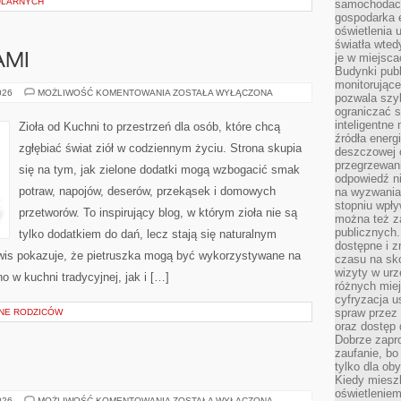
BULARNYCH
samochodach
gospodarka 
oświetlenia 
światła wted
je w miejsca
AMI
Budynki pub
monitorujące
PRZEPISY
026
MOŻLIWOŚĆ KOMENTOWANIA
ZOSTAŁA WYŁĄCZONA
pozwala szy
Z
ograniczać s
ZIOŁAMI
inteligentne
Zioła od Kuchni to przestrzeń dla osób, które chcą
źródła energ
zgłębiać świat ziół w codziennym życiu. Strona skupia
deszczowej o
przegrzewani
się na tym, jak zielone dodatki mogą wzbogacić smak
odpowiedź ni
potraw, napojów, deserów, przekąsek i domowych
na wyzwania
stopniu wpł
przetworów. To inspirujący blog, w którym zioła nie są
można też za
publicznych.
tylko dodatkiem do dań, lecz stają się naturalnym
dostępne i z
wis pokazuje, że pietruszka mogą być wykorzystywane na
czasu na sk
wizyty w urz
 w kuchni tradycyjnej, jak i […]
różnych miej
cyfryzacja u
spraw przez 
NE RODZICÓW
oraz dostęp 
Dobrze zapr
zaufanie, bo
tylko dla ob
Kiedy miesz
oświetlenie
WINA
026
MOŻLIWOŚĆ KOMENTOWANIA
ZOSTAŁA WYŁĄCZONA