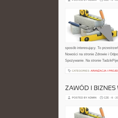
sposób interesujący. To przestrze
Nowości na stronie Zdrowie i Odpo
Spożywanie. Na stronie TadzikPij
CATEGORIES:
ARANŻACJA I PROJ
ZAWÓD I BIZNES
POSTED BY ADMIN
CZE - 6 - 2