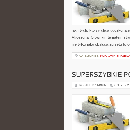
jak i tych, którzy chcą udoskonala
Akcesoria. Głównym tematem stro
nie tylko jako obsługa sprzętu fot
CATEGORIES:
PORADNIK SPRZED
SUPERSZYBKIE P
POSTED BY ADMIN
CZE - 5 - 2