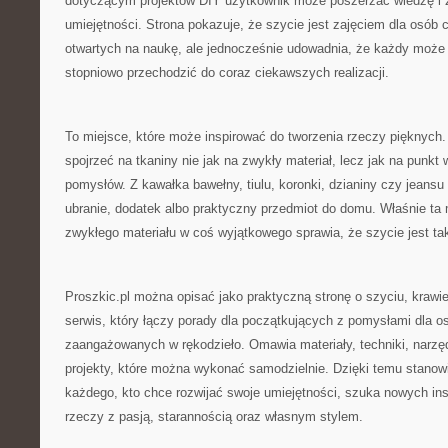
dotyczącym projektów DIY użytkownik może poszerzać wiedzę i
umiejętności. Strona pokazuje, że szycie jest zajęciem dla osób c
otwartych na naukę, ale jednocześnie udowadnia, że każdy może
stopniowo przechodzić do coraz ciekawszych realizacji.
To miejsce, które może inspirować do tworzenia rzeczy pięknych
spojrzeć na tkaniny nie jak na zwykły materiał, lecz jak na punkt
pomysłów. Z kawałka bawełny, tiulu, koronki, dzianiny czy jeans
ubranie, dodatek albo praktyczny przedmiot do domu. Właśnie ta
zwykłego materiału w coś wyjątkowego sprawia, że szycie jest ta
Proszkic.pl można opisać jako praktyczną stronę o szyciu, krawie
serwis, który łączy porady dla początkujących z pomysłami dla os
zaangażowanych w rękodzieło. Omawia materiały, techniki, narzędz
projekty, które można wykonać samodzielnie. Dzięki temu stanow
każdego, kto chce rozwijać swoje umiejętności, szuka nowych insp
rzeczy z pasją, starannością oraz własnym stylem.