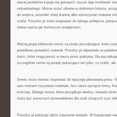
więcej produktów kupuje się gotowych, szycie daje możliwość st
indywidualnego. Można uszyć ubranie w ulubionym kolorze, przy
do wnętrza, przerobić starą tkaninę albo wykorzystać materiał, k
szafie. Proszkic.pl może inspirować do takiego podejścia, pokaz
równie ważne jak techniczne umiejętności.
Ważną grupą odbiorców strony są osoby początkujące, które częst
prawidłowo prowadzić materiał. Proszkic.pl odpowiada na podobne
treści, które mogą pomóc w nauce przez praktykę. Dla początkuj
szczególnie cenne są porady pokazujące nie tylko, co zrobić, ale
Serwis może również inspirować do lepszego planowania pracy. W s
sam moment zszywania materiału, lecz także wycięcie formy. Ka
końcowy. Dlatego strona, która porządkuje wiedzę i omawia różne
może być pomocnym przewodnikiem dla osób chcących szyć dokła
Proszkic.pl pokazuje także znaczenie estetyki. W krawiectwie na