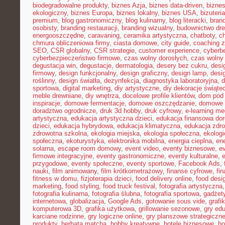
biodegradowalne produkty
,
biznes Azja
,
biznes data-driven
,
bizne
ekologiczny
,
biznes Europa
,
biznes lokalny
,
biznes USA
,
bizuter
premium
,
blog gastronomiczny
,
blog kulinarny
,
blog literacki
,
bran
osobisty
,
branding restauracji
,
branding wizualny
,
budownictwo dr
energooszczędne
,
caravaning
,
ceramika artystyczna
,
chatboty
,
ch
chmura obliczeniowa firmy
,
ciasta domowe
,
city guide
,
coaching z
SEO
,
CSR globalny
,
CSR strategie
,
customer experience
,
cyberb
cyberbezpieczeństwo firmowe
,
czas wolny dorosłych
,
czas wolny 
degustacja win
,
degustacje
,
dermatologia
,
desery bez cukru
,
desi
firmowy
,
design funkcjonalny
,
design graficzny
,
design lamp
,
desi
roślinny
,
design światła
,
dezynfekcja
,
diagnostyka laboratoryjna
,
d
sportowa
,
digital marketing
,
diy artystyczne
,
diy dekoracje świąte
meble drewniane
,
diy wnętrza
,
docelowe profile klientów
,
dom pod 
inspiracje
,
domowe fermentacje
,
domowe oszczędzanie
,
domowe 
doradztwo ogrodnicze
,
druk 3d hobby
,
druk cyfrowy
,
e-learning m
artystyczna
,
edukacja artystyczna dzieci
,
edukacja finansowa dor
dzieci
,
edukacja hybrydowa
,
edukacja klimatyczna
,
edukacja zdro
zdrowotna szkolna
,
ekologia miejska
,
ekologia społeczna
,
ekolog
społeczna
,
ekoturystyka
,
elektronika mobilna
,
energia cieplna
,
ene
solarna
,
escape room domowy
,
event video
,
eventy biznesowe
,
e
firmowe integracyjne
,
eventy gastronomiczne
,
eventy kulturalne
,
e
przygodowe
,
eventy społeczne
,
eventy sportowe
,
Facebook Ads
,
nauki
,
film animowany
,
film krótkometrażowy
,
finanse cyfrowe
,
fi
fitness w domu
,
fizjoterapia dzieci
,
food delivery online
,
food desi
marketing
,
food styling
,
food truck festival
,
fotografia artystyczna
fotografia kulinarna
,
fotografia ślubna
,
fotografia sportowa
,
gadżet
internetowa
,
globalizacja
,
Google Ads
,
gotowanie sous vide
,
grafi
komputerowa 3D
,
grafika użytkowa
,
grillowanie sezonowe
,
gry ed
karciane rodzinne
,
gry logiczne online
,
gry planszowe strategiczn
produkty
,
herbata matcha
,
hobby kreatywne
,
hotele biznesowe
,
ho