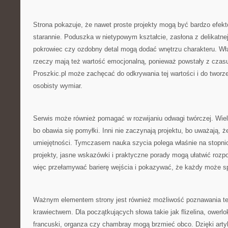
Strona pokazuje, że nawet proste projekty mogą być bardzo efekt
starannie. Poduszka w nietypowym kształcie, zasłona z delikatnej
pokrowiec czy ozdobny detal mogą dodać wnętrzu charakteru. W
rzeczy mają też wartość emocjonalną, ponieważ powstały z czasu
Proszkic.pl może zachęcać do odkrywania tej wartości i do tworze
osobisty wymiar.
Serwis może również pomagać w rozwijaniu odwagi twórczej. Wiele
bo obawia się pomyłki. Inni nie zaczynają projektu, bo uważają, 
umiejętności. Tymczasem nauka szycia polega właśnie na stopni
projekty, jasne wskazówki i praktyczne porady mogą ułatwić rozp
więc przełamywać barierę wejścia i pokazywać, że każdy może s
Ważnym elementem strony jest również możliwość poznawania te
krawiectwem. Dla początkujących słowa takie jak flizelina, owerlo
francuski, organza czy chambray mogą brzmieć obco. Dzięki ar