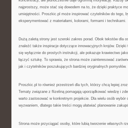
koncentracji, ale jednocześnie daje ogromną motywację. Każdy u
najprostszy, może stać się dowodem na to, że dzięki praktyce 
umiejętności. Proszkic.pl może inspirować czytelników do tego, by
eksperymentować z materiałami, kolorami, formami i technikami.
Dużą zaletą strony jest szeroki zakres porad. Obok tekstów dla
znaleźć także inspiracje dotyczące innowacyjnych krojów. Dzięki 
się wyłącznie do prostych instrukcji, ale pokazuje krawiectwo jak
łączyć sztukę. To sprawia, że strona może zainteresować zarówn
jak i czytelników poszukujących bardziej oryginalnych pomysłów.
Proszkic.pl to również przestrzeń dla tych, którzy chcą lepiej zr
Tematy związane z flizeliną pomagają uporządkować wiedzę i zde
warto zastosować w konkretnym projekcie. Dla wielu osób wybór 
wyzwaniem, dlatego takie treści mogą ułatwiać planowanie zakup
Strona może przyciągać osoby, które lubią tworzenie własnych r