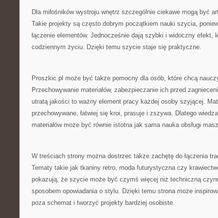
Dla miłośników wystroju wnętrz szczególnie ciekawe mogą być a
Takie projekty są często dobrym początkiem nauki szycia, ponie
łączenie elementów. Jednocześnie dają szybki i widoczny efekt,
codziennym życiu. Dzięki temu szycie staje się praktyczne.
Proszkic.pl może być także pomocny dla osób, które chcą nauczyć
Przechowywanie materiałów, zabezpieczanie ich przed zagnieceni
utratą jakości to ważny element pracy każdej osoby szyjącej. Mate
przechowywane, łatwiej się kroi, prasuje i zszywa. Dlatego wiedza
materiałów może być równie istotna jak sama nauka obsługi mas
W treściach strony można dostrzec także zachętę do łączenia tr
Tematy takie jak tkaniny retro, moda futurystyczna czy krawiect
pokazują, że szycie może być czymś więcej niż techniczną czyn
sposobem opowiadania o stylu. Dzięki temu strona może inspirow
poza schemat i tworzyć projekty bardziej osobiste.