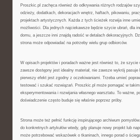
Proszkic.pl zachęca również do odkrywania różnych rodzajów szy
odzieży, dodatkach, dekoracjach wnętrz, haftach, pikowaniu, prac
projektach artystycznych. Każda z tych ścieżek rozwija inne umiej
możliwości. Dla jednych najciekawsze będzie szycie ubrań, dla in
domu, a jeszcze inni znajdą radość w detalach dekoracyjnych. Dz
strona może odpowiadać na potrzeby wielu grup odbiorców.
W opisach projektów i poradach ważne jest również to, że szycie 
zawsze dostępny jest idealny materiał, nie zawsze wykrój pasuje
pierwszy efekt jest zgodny z oczekiwaniami. Trzeba umieć popr
testować i szukać rozwiązań. Proszkic.pl może pomagać w takim
eksperymentowania i rozwijania własnego warsztatu. To ważne, p
doświadczenie często buduje się właśnie poprzez próby.
Strona może też pełnić funkcję inspirującego archiwum pomysłó
do konkretnych artykułów wtedy, gdy planuje nowy projekt lub na
może potrzebować wskazówek o tkaninach, innego porad o ściegac