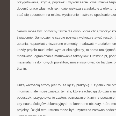
przygotowanie, szycie, poprawki i wykończenie. Zrozumienie tego
docenić pracę własnych rąk i daje większą satysfakcję z efektu.
stać się sposobem na relaks, wyciszenie i twórcze spędzanie cza
Serwis może być pomocny także dla osób, które chcą tworzyć rzec
świadomie. Samodzielne szycie pozwala wykorzystywać resztki tk
ubrania, naprawiać zniszczone elementy i nadawać materiałom dru
każdy projekt musi mieć wymiar ekologiczny, to sama umiejętnoś
możliwości ograniczania marnowania tekstyliów. Proszkic.pl, popr
materiałami i domowych projektów, może inspirować do bardziej 
tkanin.
Dużą wartością strony jest to, że łączy praktykę. Czytelnik nie o
informacji, ale może znaleźć tematy, które zachęcają do działania
poduszek, przygotowanie zasłon, poznawanie tkanin, stosowanie fl
czy nauka ściegów dekoracyjnych to konkretne obszary, które m
projekty. Dzięki temu strona może być użyteczna zarówno podczas