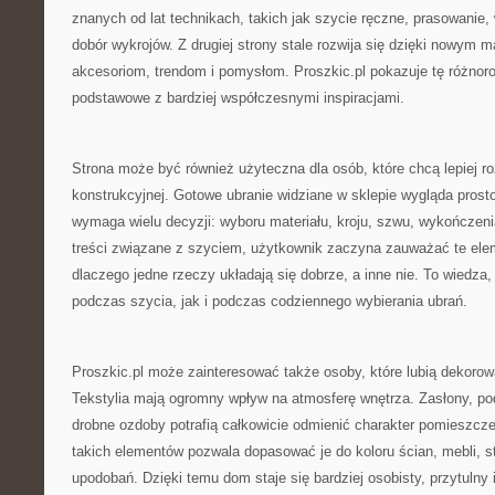
znanych od lat technikach, takich jak szycie ręczne, prasowani
dobór wykrojów. Z drugiej strony stale rozwija się dzięki nowym
akcesoriom, trendom i pomysłom. Proszkic.pl pokazuje tę różnor
podstawowe z bardziej współczesnymi inspiracjami.
Strona może być również użyteczna dla osób, które chcą lepiej 
konstrukcyjnej. Gotowe ubranie widziane w sklepie wygląda prost
wymaga wielu decyzji: wyboru materiału, kroju, szwu, wykończenia,
treści związane z szyciem, użytkownik zaczyna zauważać te eleme
dlaczego jedne rzeczy układają się dobrze, a inne nie. To wiedza,
podczas szycia, jak i podczas codziennego wybierania ubrań.
Proszkic.pl może zainteresować także osoby, które lubią dekoro
Tekstylia mają ogromny wpływ na atmosferę wnętrza. Zasłony, pod
drobne ozdoby potrafią całkowicie odmienić charakter pomieszcz
takich elementów pozwala dopasować je do koloru ścian, mebli, s
upodobań. Dzięki temu dom staje się bardziej osobisty, przytulny i