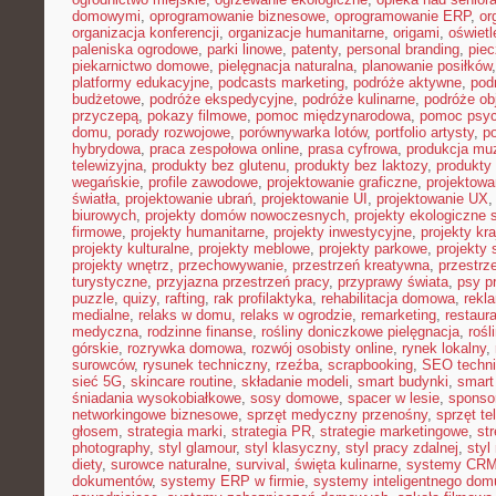
domowymi
,
oprogramowanie biznesowe
,
oprogramowanie ERP
,
or
organizacja konferencji
,
organizacje humanitarne
,
origami
,
oświet
paleniska ogrodowe
,
parki linowe
,
patenty
,
personal branding
,
piec
piekarnictwo domowe
,
pielęgnacja naturalna
,
planowanie posiłków
platformy edukacyjne
,
podcasts marketing
,
podróże aktywne
,
pod
budżetowe
,
podróże ekspedycyjne
,
podróże kulinarne
,
podróże o
przyczepą
,
pokazy filmowe
,
pomoc międzynarodowa
,
pomoc psyc
domu
,
porady rozwojowe
,
porównywarka lotów
,
portfolio artysty
,
p
hybrydowa
,
praca zespołowa online
,
prasa cyfrowa
,
produkcja mu
telewizyjna
,
produkty bez glutenu
,
produkty bez laktozy
,
produkty 
wegańskie
,
profile zawodowe
,
projektowanie graficzne
,
projektowa
światła
,
projektowanie ubrań
,
projektowanie UI
,
projektowanie UX
biurowych
,
projekty domów nowoczesnych
,
projekty ekologiczne 
firmowe
,
projekty humanitarne
,
projekty inwestycyjne
,
projekty kr
projekty kulturalne
,
projekty meblowe
,
projekty parkowe
,
projekty
projekty wnętrz
,
przechowywanie
,
przestrzeń kreatywna
,
przestrz
turystyczne
,
przyjazna przestrzeń pracy
,
przyprawy świata
,
psy pr
puzzle
,
quizy
,
rafting
,
rak profilaktyka
,
rehabilitacja domowa
,
rekl
medialne
,
relaks w domu
,
relaks w ogrodzie
,
remarketing
,
restaur
medyczna
,
rodzinne finanse
,
rośliny doniczkowe pielęgnacja
,
rośl
górskie
,
rozrywka domowa
,
rozwój osobisty online
,
rynek lokalny
,
surowców
,
rysunek techniczny
,
rzeźba
,
scrapbooking
,
SEO techn
sieć 5G
,
skincare routine
,
składanie modeli
,
smart budynki
,
smart
śniadania wysokobiałkowe
,
sosy domowe
,
spacer w lesie
,
sponso
networkingowe biznesowe
,
sprzęt medyczny przenośny
,
sprzęt te
głosem
,
strategia marki
,
strategia PR
,
strategie marketingowe
,
str
photography
,
styl glamour
,
styl klasyczny
,
styl pracy zdalnej
,
styl
diety
,
surowce naturalne
,
survival
,
święta kulinarne
,
systemy CRM
dokumentów
,
systemy ERP w firmie
,
systemy inteligentnego dom