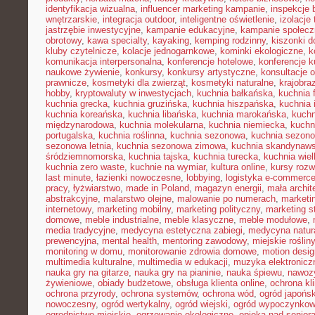
identyfikacja wizualna
,
influencer marketing kampanie
,
inspekcje
wnętrzarskie
,
integracja outdoor
,
inteligentne oświetlenie
,
izolacje
jastrzębie inwestycyjne
,
kampanie edukacyjne
,
kampanie społecz
obrotowy
,
kawa specialty
,
kayaking
,
kemping rodzinny
,
kiszonki 
kluby czytelnicze
,
kolacje jednogarnkowe
,
kominki ekologiczne
,
k
komunikacja interpersonalna
,
konferencje hotelowe
,
konferencje k
naukowe żywienie
,
konkursy
,
konkursy artystyczne
,
konsultacje 
prawnicze
,
kosmetyki dla zwierząt
,
kosmetyki naturalne
,
krajobra
hobby
,
kryptowaluty w inwestycjach
,
kuchnia bałkańska
,
kuchnia 
kuchnia grecka
,
kuchnia gruzińska
,
kuchnia hiszpańska
,
kuchnia 
kuchnia koreańska
,
kuchnia libańska
,
kuchnia marokańska
,
kuch
międzynarodowa
,
kuchnia molekularna
,
kuchnia niemiecka
,
kuchni
portugalska
,
kuchnia roślinna
,
kuchnia sezonowa
,
kuchnia sezono
sezonowa letnia
,
kuchnia sezonowa zimowa
,
kuchnia skandynaw
śródziemnomorska
,
kuchnia tajska
,
kuchnia turecka
,
kuchnia wie
kuchnia zero waste
,
kuchnie na wymiar
,
kultura online
,
kursy rozw
last minute
,
łazienki nowoczesne
,
lobbying
,
logistyka e-commerc
pracy
,
łyżwiarstwo
,
made in Poland
,
magazyn energii
,
mała archit
abstrakcyjne
,
malarstwo olejne
,
malowanie po numerach
,
marketi
internetowy
,
marketing mobilny
,
marketing polityczny
,
marketing s
domowe
,
meble industrialne
,
meble klasyczne
,
meble modułowe
,
media tradycyjne
,
medycyna estetyczna zabiegi
,
medycyna natur
prewencyjna
,
mental health
,
mentoring zawodowy
,
miejskie rośliny
monitoring w domu
,
monitorowanie zdrowia domowe
,
motion desig
multimedia kulturalne
,
multimedia w edukacji
,
muzyka elektronicz
nauka gry na gitarze
,
nauka gry na pianinie
,
nauka śpiewu
,
nawozy
żywieniowe
,
obiady budżetowe
,
obsługa klienta online
,
ochrona kl
ochrona przyrody
,
ochrona systemów
,
ochrona wód
,
ogród japońsk
nowoczesny
,
ogród wertykalny
,
ogród wiejski
,
ogród wypoczynko
ogrodnictwo miejskie
,
ogrzewanie ekologiczne
,
opieka nad senior