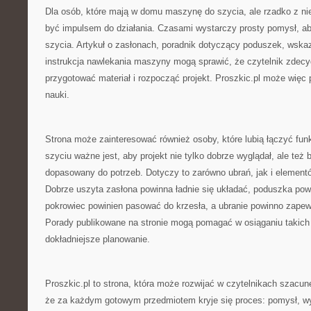
Dla osób, które mają w domu maszynę do szycia, ale rzadko z nie
być impulsem do działania. Czasami wystarczy prosty pomysł, a
szycia. Artykuł o zasłonach, poradnik dotyczący poduszek, wska
instrukcja nawlekania maszyny mogą sprawić, że czytelnik zdecyd
przygotować materiał i rozpocząć projekt. Proszkic.pl może więc 
nauki.
Strona może zainteresować również osoby, które lubią łączyć fun
szyciu ważne jest, aby projekt nie tylko dobrze wyglądał, ale też b
dopasowany do potrzeb. Dotyczy to zarówno ubrań, jak i elemen
Dobrze uszyta zasłona powinna ładnie się układać, poduszka po
pokrowiec powinien pasować do krzesła, a ubranie powinno zape
Porady publikowane na stronie mogą pomagać w osiąganiu takich
dokładniejsze planowanie.
Proszkic.pl to strona, która może rozwijać w czytelnikach szacun
że za każdym gotowym przedmiotem kryje się proces: pomysł, wy