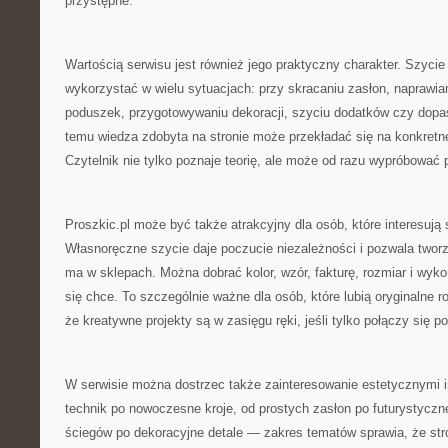
przystępne.
Wartością serwisu jest również jego praktyczny charakter. Szycie
wykorzystać w wielu sytuacjach: przy skracaniu zasłon, naprawian
poduszek, przygotowywaniu dekoracji, szyciu dodatków czy dopa
temu wiedza zdobyta na stronie może przekładać się na konkretne 
Czytelnik nie tylko poznaje teorię, ale może od razu wypróbować 
Proszkic.pl może być także atrakcyjny dla osób, które interesują
Własnoręczne szycie daje poczucie niezależności i pozwala tworz
ma w sklepach. Można dobrać kolor, wzór, fakturę, rozmiar i wyko
się chce. To szczególnie ważne dla osób, które lubią oryginalne r
że kreatywne projekty są w zasięgu ręki, jeśli tylko połączy się p
W serwisie można dostrzec także zainteresowanie estetycznymi 
technik po nowoczesne kroje, od prostych zasłon po futurystyczn
ściegów po dekoracyjne detale — zakres tematów sprawia, że st