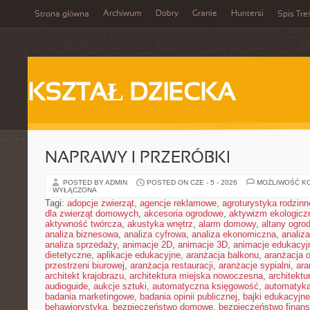
Archiwum
Dobry
Granie
Huntersi
Strona główna
Spis Tre
KSZTAŁ DZIECKA
NAPRAWY I PRZERÓBKI
POSTED BY ADMIN
POSTED ON CZE - 5 - 2026
MOŻLIWOŚĆ K
WYŁĄCZONA
Tagi:
adopcje zwierząt
,
agencje reklamowe
,
agroturystyka rodzinn
dla zwierząt domowych
,
akcesoria ogrodowe
,
aktywizm ekologicz
aktywność twórcza
,
akustyka wnętrz
,
alarm domowy
,
altany ogro
analiza biznesowa
,
analiza cyfrowa
,
analiza ekonomiczna
,
analiz
analiza sprzedaży
,
animacje 2D
,
animacje 3D
,
animacje edukacyj
dietetyczne
,
aplikacje edukacyjne
,
aranżacja balkonu
,
aranżacja o
przestrzeni biurowej
,
aranżacja restauracji
,
aranżacje sypialni
,
ara
architekt krajobrazu
,
architektura miejska nowoczesna
,
architekt
audioguide
,
aukcje sztuki
,
automatyczna księgowość
,
automatyk
badania marketingowe
,
badania opinii publicznej
,
bajki edukacyjne
behawiorystyka
,
bezpieczeństwo domowe
,
bezpieczeństwo finans