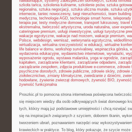
nawadniające
,
systemy zabezpieczeń domowych
,
szkoła filmowa 
szkoła tańca
,
szkolenia kulinarne
,
szkolenie psów
,
sztuka gotowa
regionalna
,
sztuka negocjacji
,
sztuka uliczna murale
,
sztuka uży
internecie
,
taniec nowoczesny
,
targi nieruchomości
,
team building
medyczna
,
technologie AGD
,
technologie smart home
,
teleporady
terapia par
,
testy medyczne domowe
,
transport luksusowy
,
travel 
ekstremalna
,
twórczość artystyczna
,
uroda naturalna
,
user experi
cateringowe premium
,
usługi inwestycyjne
,
usługi turystyczne pr
wakacje egzotyczne
,
wakacje nad morzem
,
wakacje premium
,
wa
Polsce
,
webdesign
,
wernisaż
,
weterynaria egzotyczna
,
wideofilm
wirtualizacja
,
wirtualna rzeczywistość w edukacji
,
wirtualne konfer
life balance w domu
,
workshop survivalowy
,
wspinaczka górska
,
w
wydarzenia edukacyjne
,
wydawnictwo internetowe
,
wynalazki
,
wyp
wyposażenie ogrodu
,
wystawa malarska
,
yoga w ogrodzie
,
zarząd
kapitałem
,
zarządzanie klientami
,
zarządzanie odpadami
,
zarządz
zarządzanie zespołem
,
zdjęcia produktowe e-commerce
,
zdrowie 
psychiczne dorosłych
,
zdrowie publiczne
,
zdrowie skóry
,
zdrowie 
ziołolecznictwo
,
zmiany klimatyczne
,
zwiedzanie z dziećmi
,
zwie
hodowlane
,
żywienie zwierząt domowych
,
żywność BIO
,
żywność 
żywność funkcjonalna
Proszkic.pl to pomocna strona internetowa poświęcona twórczości
się miejscem wiedzy dla osób odkrywających świat domowego kra
tych, którzy mają już podstawowe umiejętności i chcą rozwijać sw
się na inspiracjach związanych z szyciem, doborem tkanin, wyko
tworzeniem ubrań, poznawaniem narzędzi oraz wykorzystywaniem
krawieckich w praktyce. To blog, który pokazuje, że szycie może