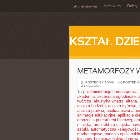
Archiwum
Dobry
Strona główna
KSZTAŁ DZI
METAMORFOZY 
POSTED BY ADMIN
POSTED ON
WYŁĄCZONA
Tagi:
administracja samorządowa
,
akademia
,
akcesoria ogrodnicze
,
twórcza
,
akustyka wnętrz
,
altana
,
analiza budżetu
,
analiza cyfrowa
,
analiza prawna
,
analiza prawna ni
animacje edukacyjne
,
aplikacje di
aranżacja przestrzeni biurowej
,
ar
miejska
,
architektura miejska no
sztuki
,
automatyczna księgowość
marketingowe
,
badania opinii publi
klientów
,
bezpieczeństwo domowe