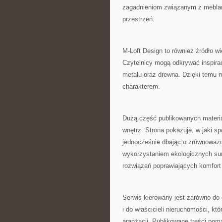
zagadnieniom związanym z meblami
przestrzeń.
M-Loft Design to również źródło w
Czytelnicy mogą odkrywać inspira
metalu oraz drewna. Dzięki temu 
charakterem.
Dużą część publikowanych materi
wnętrz. Strona pokazuje, w jaki 
jednocześnie dbając o zrównoważ
wykorzystaniem ekologicznych su
rozwiązań poprawiających komfort
Serwis kierowany jest zarówno do
i do właścicieli nieruchomości, kt
aranżacji. Publikowane treści poma