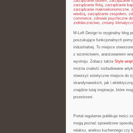
zarządzanie biurem
,
zarządzanie
zarządzanie flotą
,
zarządzanie kap
zarządzanie makroekonomiczne
,
wiedzą
,
zarządzanie zespołem
,
zd
commerce
,
zdrowie psychiczne do
ziołolecznictwo
,
zmiany klimatycz
M-Loft Design to oryginalny blog p
poszukujące funkcjonalnych pomys
industrialnej. To miejsce stworzon
z wzornictwem, aranżowaniem wnęt
wystroju. Zobacz także
Style wnęt
można znaleźć rozbudowane artyk
stworzyć estetyczne miejsce do ż
skandynawskich, jak i eklektyczn
znajdzie tutaj inspiracje, które 
przestrzeni.
Portal regularnie publikuje treści
mogą poznać sprawdzone sposoby n
relaksu, aneksu kuchennego czy ła