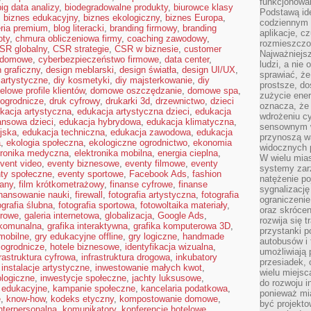
funkcjonowan
big data analizy
,
biodegradowalne produkty
,
biurowce klasy
Podstawą ide
,
biznes edukacyjny
,
biznes ekologiczny
,
biznes Europa
,
codziennym 
eria premium
,
blog literacki
,
branding firmowy
,
branding
aplikacje, c
oty
,
chmura obliczeniowa firmy
,
coaching zawodowy
,
rozmieszczon
SR globalny
,
CSR strategie
,
CSR w biznesie
,
customer
Najważniejsz
 domowe
,
cyberbezpieczeństwo firmowe
,
data center
,
ludzi, a nie
 graficzny
,
design meblarski
,
design światła
,
design UI/UX
,
sprawiać, że
 artystyczne
,
diy kosmetyki
,
diy majsterkowanie
,
diy
prostsze, do
elowe profile klientów
,
domowe oszczędzanie
,
domowe spa
,
zużycie ener
ogrodnicze
,
druk cyfrowy
,
drukarki 3d
,
drzewnictwo
,
dzieci
oznacza, że
kacja artystyczna
,
edukacja artystyczna dzieci
,
edukacja
wdrożeniu cy
ansowa dzieci
,
edukacja hybrydowa
,
edukacja klimatyczna
,
sensownym w
jska
,
edukacja techniczna
,
edukacja zawodowa
,
edukacja
przynoszą wa
a
,
ekologia społeczna
,
ekologiczne ogrodnictwo
,
ekonomia
widocznych p
tronika medyczna
,
elektronika mobilna
,
energia cieplna
,
W wielu mias
vent video
,
eventy biznesowe
,
eventy filmowe
,
eventy
systemy zarz
ty społeczne
,
eventy sportowe
,
Facebook Ads
,
fashion
natężenie po
any
,
film krótkometrażowy
,
finanse cyfrowe
,
finanse
sygnalizację
inansowanie nauki
,
firewall
,
fotografia artystyczna
,
fotografia
ograniczenie
ografia ślubna
,
fotografia sportowa
,
fotowoltaika materiały
,
oraz skrócen
urowe
,
galeria internetowa
,
globalizacja
,
Google Ads
,
rozwija się t
komunalna
,
grafika interaktywna
,
grafika komputerowa 3D
,
przystanki p
mobilne
,
gry edukacyjne offline
,
gry logiczne
,
handmade
autobusów i 
 ogrodnicze
,
hotele biznesowe
,
identyfikacja wizualna
,
umożliwiają 
frastruktura cyfrowa
,
infrastruktura drogowa
,
inkubatory
przesiadek, 
,
instalacje artystyczne
,
inwestowanie małych kwot
,
wielu miejsc
ologiczne
,
inwestycje społeczne
,
jachty luksusowe
,
do rozwoju in
 edukacyjne
,
kampanie społeczne
,
kancelaria podatkowa
,
ponieważ mi
e
,
know-how
,
kodeks etyczny
,
kompostowanie domowe
,
być projekt
nterpersonalna
,
komunikatory
,
konferencje hotelowe
,