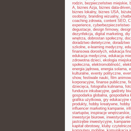
rodzin
,
bezpieczeństwo miejskie
,
A
,
biznes Azja
,
biznes data-driven
biznes lokalny
,
biznes USA
,
biżut
osobisty
,
branding wizualny
,
chatb
coaching zdrowia
,
content SEO
,
C
experience
,
cyberbezpieczeństwo
degustacje
,
design firmowy
,
design
dezynfekcja
,
digital marketing
,
diy
wnętrza
,
dobrostan społeczny
,
doc
doradztwo dietetyczne
,
doradztwo 
szkolne
,
e-learning medyczny
,
edu
finansowa dorosłych
,
edukacja fin
edukacja medyczna
,
edukacja mie
zdrowotna dzieci
,
ekologia miejsk
społeczna
,
elektromobilność
,
elek
energia jądrowa
,
energia solarna
,
e
kulturalne
,
eventy polityczne
,
even
show
,
festiwale nauki
,
film animow
korporacyjne
,
finanse publiczne
,
f
dziecięca
,
fotografia kulinarna
,
fot
fundusze inkubacyjne
,
gadżety bi
gospodarka globalna
,
gospodarka 
grafika użytkowa
,
gry edukacyjne 
produkty
,
hobby kreatywne
,
hobby
influencer marketing kampanie
,
in
startupów
,
inspiracje wnętrzarskie
inwestycje biurowe
,
inwestycje ek
jastrzębie inwestycyjne
,
kampanie
kapitał obrotowy
,
kluby czytelnicz
komputery mobilne
,
komunikacja i