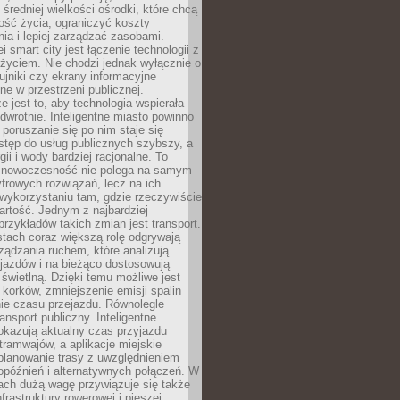
 średniej wielkości ośrodki, które chcą
ość życia, ograniczyć koszty
ia i lepiej zarządzać zasobami.
i smart city jest łączenie technologii z
życiem. Nie chodzi jednak wyłącznie o
zujniki czy ekrany informacyjne
e w przestrzeni publicznej.
e jest to, aby technologia wspierała
 odwrotnie. Inteligentne miasto powinno
 poruszanie się po nim staje się
stęp do usług publicznych szybszy, a
gii i wody bardziej racjonalne. To
 nowoczesność nie polega na samym
frowych rozwiązań, lecz na ich
ykorzystaniu tam, gdzie rzeczywiście
rtość. Jednym z najbardziej
rzykładów takich zmian jest transport.
tach coraz większą rolę odgrywają
ądzania ruchem, które analizują
jazdów i na bieżąco dostosowują
 świetlną. Dzięki temu możliwe jest
 korków, zmniejszenie emisji spalin
ie czasu przejazdu. Równolegle
ransport publiczny. Inteligentne
okazują aktualny czas przyjazdu
tramwajów, a aplikacje miejskie
planowanie trasy z uwzględnieniem
opóźnień i alternatywnych połączeń. W
ach dużą wagę przywiązuje się także
frastruktury rowerowej i pieszej,