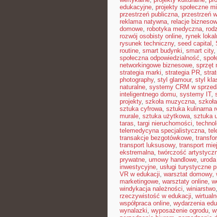
edukacyjne
,
projekty społeczne mi
przestrzeń publiczna
,
przestrzeń w
reklama natywna
,
relacje bizneso
domowe
,
robotyka medyczna
,
rod
rozwój osobisty online
,
rynek lokal
rysunek techniczny
,
seed capital
,
routine
,
smart budynki
,
smart city
społeczna odpowiedzialność
,
społ
networkingowe biznesowe
,
sprzęt
strategia marki
,
strategia PR
,
stra
photography
,
styl glamour
,
styl kl
naturalne
,
systemy CRM w sprzed
inteligentnego domu
,
systemy IT
,
projekty
,
szkoła muzyczna
,
szkoła
sztuka cyfrowa
,
sztuka kulinarna 
murale
,
sztuka użytkowa
,
sztuka 
taras
,
targi nieruchomości
,
techno
telemedycyna specjalistyczna
,
te
transakcje bezgotówkowe
,
transfo
transport luksusowy
,
transport mie
ekstremalna
,
twórczość artystycz
prywatne
,
umowy handlowe
,
uroda
inwestycyjne
,
usługi turystyczne 
VR w edukacji
,
warsztat domowy
,
marketingowe
,
warsztaty online
,
w
windykacja należności
,
winiarstwo
rzeczywistość w edukacji
,
wirtual
współpraca online
,
wydarzenia edu
wynalazki
,
wyposażenie ogrodu
,
w