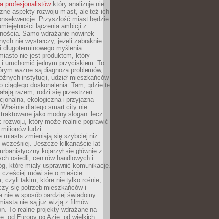
la profesjonalistów
który analizuje nie
czne aspekty rozwoju miast, ale też ich
onsekwencje. Przyszłość miast będzie
umiejętności łączenia ambicji z
lnością. Samo wdrażanie nowinek
nych nie wystarczy, jeżeli zabraknie
i i długoterminowego myślenia.
 miasto nie jest produktem, który
 i uruchomić jednym przyciskiem. To
tórym ważne są diagnoza problemów,
óżnych instytucji, udział mieszkańców
o ciągłego doskonalenia. Tam, gdzie te
ałają razem, rodzi się przestrzeń
kcjonalna, ekologiczna i przyjazna
 Właśnie dlatego smart city nie
 traktowane jako modny slogan, lecz
k rozwoju, który może realnie poprawić
milionów ludzi.
miasta zmieniają się szybciej niż
 wcześniej. Jeszcze kilkanaście lat
urbanistyczny kojarzył się głównie z
h osiedli, centrów handlowych i
óg, które miały usprawnić komunikację.
z częściej mówi się o mieście
, czyli takim, które nie tylko rośnie,
czy się potrzeb mieszkańców i
a nie w sposób bardziej świadomy.
miasta nie są już wizją z filmów
ion. To realne projekty wdrażane na
e, od Europy po Azję, od wielkich