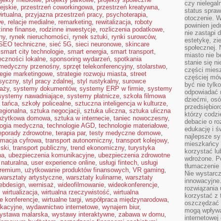
czy nielega
ejskie
,
przestrzeń coworkingowa
,
przestrzeń kreatywna
,
status spra
irtualna
,
przyjazna przestrzeń pracy
,
psychoterapia
,
otoczenie. 
we
,
relacje medialne
,
remarketing
,
rewitalizacja
,
roboty
powinien jed
zinne finanse
,
rodzinne inwestycje
,
rozliczenia podatkowe
,
nie zastąpi 
ny
,
rynek nieruchomości
,
rynek sztuki
,
rynki surowców
,
estetykę, zi
SEO techniczne
,
sieć 5G
,
sieci neuronowe
,
skincare
społecznej. 
,
smart city technologie
,
smart energia
,
smart transport
,
miasto nie b
eczności lokalne
,
sponsoring wydarzeń
,
spotkania
stanie się n
 medyczny przenośny
,
sprzęt telekonferencyjny
,
stolarstwo
,
części mies
tegie marketingowe
,
strategie rozwoju miasta
,
street
częściej mów
asyczny
,
styl pracy zdalnej
,
styl rustykalny
,
surowce
być nie tylk
aży
,
systemy dokumentów
,
systemy ERP w firmie
,
systemy
odpowiadać n
systemy nawadniające
,
systemy płatnicze
,
szkoła filmowa
dziećmi, osó
 tańca
,
szkoły policealne
,
sztuczna inteligencja w kulturze
,
przedsiębior
regionalna
,
sztuka negocjacji
,
sztuka uliczna
,
sztuka uliczna
którzy codzi
użytkowa domowa
,
sztuka w internecie
,
taniec nowoczesny
,
debacie o ro
logia medyczna
,
technologie AGD
,
technologie materiałowe
,
edukację i 
leporady zdrowotne
,
terapia par
,
testy medyczne domowe
,
najlepsze sy
rmacja cyfrowa
,
transport autonomiczny
,
transport kolejowy
,
mieszkańcy n
jski
,
transport publiczny
,
trend ekonomiczny
,
turystyka
korzystać lu
na
,
ubezpieczenia komunikacyjne
,
ubezpieczenia zdrowotne
wdrożone. Po
 naturalna
,
user experience online
,
usługi fintech
,
usługi
tłumaczenie
premium
,
użytkowanie produktów finansowych
,
VR gaming
,
Nie wystarcz
warsztaty artystyczne
,
warsztaty kulinarne
,
warsztaty
innowacyjne
ebdesign
,
wernisaż
,
wideofilmowanie
,
wideokonferencje
,
rozwiązania 
,
wirtualizacja
,
wirtualna rzeczywistość
,
wirtualna
korzystać z 
ne konferencje
,
wirtualne targi
,
współpraca międzynarodowa
,
oszczędzać 
kacyjne
,
wydawnictwo internetowe
,
wynajem biur
,
mogą wpływa
ystawa malarska
,
wystawy interaktywne
,
zabawa w domu
,
internetowej