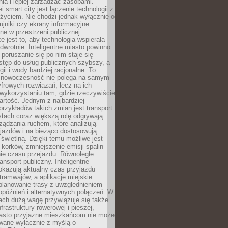
ia i lepiej zarządzać zasobami.
i smart city jest łączenie technologii z
życiem. Nie chodzi jednak wyłącznie o
zujniki czy ekrany informacyjne
e w przestrzeni publicznej.
e jest to, aby technologia wspierała
 odwrotnie. Inteligentne miasto powinno
 poruszanie się po nim staje się
stęp do usług publicznych szybszy, a
gii i wody bardziej racjonalne. To
 nowoczesność nie polega na samym
frowych rozwiązań, lecz na ich
ykorzystaniu tam, gdzie rzeczywiście
rtość. Jednym z najbardziej
rzykładów takich zmian jest transport.
tach coraz większą rolę odgrywają
ądzania ruchem, które analizują
jazdów i na bieżąco dostosowują
 świetlną. Dzięki temu możliwe jest
 korków, zmniejszenie emisji spalin
ie czasu przejazdu. Równolegle
ransport publiczny. Inteligentne
okazują aktualny czas przyjazdu
tramwajów, a aplikacje miejskie
planowanie trasy z uwzględnieniem
opóźnień i alternatywnych połączeń. W
ach dużą wagę przywiązuje się także
frastruktury rowerowej i pieszej,
asto przyjazne mieszkańcom nie może
owane wyłącznie z myślą o