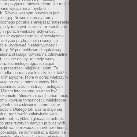
asto przyjazne mieszkańcom nie może
owane wyłącznie z myślą o
. Równie ważnym obszarem jest
energią. Nowoczesne systemy
ulicznego potrafią zmniejszać natężenie
y, gdy ruch jest niewielki, a zwiększać
ch i porach większej aktywności.
liczne wyposażane są w rozwiązania
 zużycie prądu, ciepła i wody, co
bciej wykrywać nieefektywność i
traty. W perspektywie długofalowej
 miasta stawiają również na odnawialne
ii, zielone dachy, retencję wody
raz technologie ograniczające
e przestrzeni miejskiej latem. To
e tylko na rosnące koszty, lecz także
 klimatyczne, które w coraz większym
ywają na życie mieszkańców. Nie
pominać o administracji i usługach
 Miasto inteligentne powinno być
rozumiałe. Mieszkaniec nie chce tracić
omplikowane formalności, wielokrotne
ędach i poszukiwanie informacji w
scach. Dlatego tak ważna staje się
sług, możliwość załatwienia wielu
internet, szybkie zgłaszanie usterek
do przejrzystych danych publicznych.
ojektowane rozwiązania cyfrowe budują
 pokazują, że administracja działa nie
ywatela, ale również z jego udziałem.