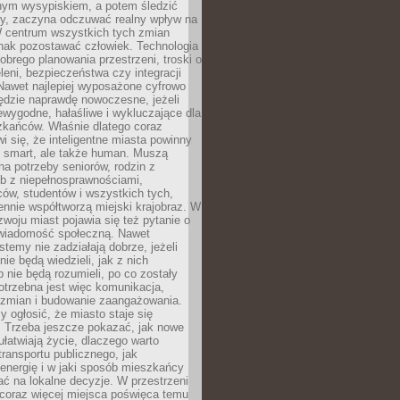
lnym wysypiskiem, a potem śledzić
wy, zaczyna odczuwać realny wpływ na
W centrum wszystkich tych zmian
nak pozostawać człowiek. Technologia
dobrego planowania przestrzeni, troski o
eleni, bezpieczeństwa czy integracji
Nawet najlepiej wyposażone cyfrowo
ędzie naprawdę nowoczesne, jeżeli
iewygodne, hałaśliwe i wykluczające dla
zkańców. Właśnie dlatego coraz
i się, że inteligentne miasta powinny
o smart, ale także human. Muszą
a potrzeby seniorów, rodzin z
b z niepełnosprawnościami,
ców, studentów i wszystkich tych,
ennie współtworzą miejski krajobraz. W
zwoju miast pojawia się też pytanie o
świadomość społeczną. Nawet
stemy nie zadziałają dobrze, jeżeli
ie będą wiedzieli, jak z nich
b nie będą rozumieli, po co zostały
trzebna jest więc komunikacja,
 zmian i budowanie zaangażowania.
y ogłosić, że miasto staje się
. Trzeba jeszcze pokazać, jak nowe
ułatwiają życie, dlaczego warto
transportu publicznego, jak
energię i w jaki sposób mieszkańcy
ć na lokalne decyzje. W przestrzeni
 coraz więcej miejsca poświęca temu