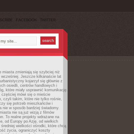
SCRIBE
FACEBOOK
TWITTER
miasta zmieniają się szybciej niż
 wcześniej. Jeszcze kilkanaście lat
urbanistyczny kojarzył się głównie z
h osiedli, centrów handlowych i
óg, które miały usprawnić komunikację.
z częściej mówi się o mieście
, czyli takim, które nie tylko rośnie,
czy się potrzeb mieszkańców i
a nie w sposób bardziej świadomy.
miasta nie są już wizją z filmów
ion. To realne projekty wdrażane na
e, od Europy po Azję, od wielkich
 średniej wielkości ośrodki, które chcą
ość życia, ograniczyć koszty