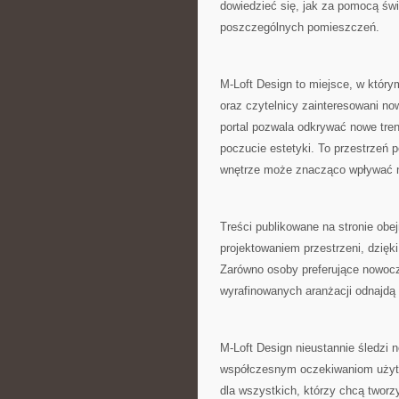
dowiedzieć się, jak za pomocą świ
poszczególnych pomieszczeń.
M-Loft Design to miejsce, w którym
oraz czytelnicy zainteresowani n
portal pozwala odkrywać nowe tre
poczucie estetyki. To przestrzeń 
wnętrze może znacząco wpływać n
Treści publikowane na stronie ob
projektowaniem przestrzeni, dzię
Zarówno osoby preferujące nowocz
wyrafinowanych aranżacji odnajdą t
M-Loft Design nieustannie śledzi 
współczesnym oczekiwaniom użytko
dla wszystkich, którzy chcą tworz