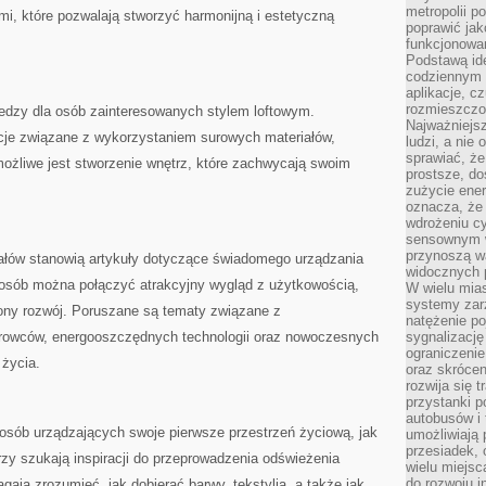
metropolii po
, które pozwalają stworzyć harmonijną i estetyczną
poprawić jak
funkcjonowan
Podstawą ide
codziennym 
aplikacje, c
rozmieszczon
iedzy dla osób zainteresowanych stylem loftowym.
Najważniejsz
cje związane z wykorzystaniem surowych materiałów,
ludzi, a nie
sprawiać, że
możliwe jest stworzenie wnętrz, które zachwycają swoim
prostsze, do
zużycie ener
oznacza, że
wdrożeniu cy
sensownym w
przynoszą wa
ałów stanowią artykuły dotyczące świadomego urządzania
widocznych p
sposób można połączyć atrakcyjny wygląd z użytkowością,
W wielu mias
systemy zarz
ony rozwój. Poruszane są tematy związane z
natężenie po
rowców, energooszczędnych technologii oraz nowoczesnych
sygnalizację
ograniczenie
 życia.
oraz skrócen
rozwija się t
przystanki p
autobusów i 
 osób urządzających swoje pierwsze przestrzeń życiową, jak
umożliwiają 
przesiadek, 
órzy szukają inspiracji do przeprowadzenia odświeżenia
wielu miejsc
do rozwoju in
gają zrozumieć, jak dobierać barwy, tekstylia, a także jak