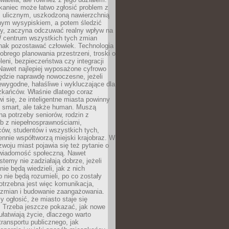
kaniec może łatwo zgłosić problem z
m ulicznym, uszkodzoną nawierzchnią
lnym wysypiskiem, a potem śledzić
wy, zaczyna odczuwać realny wpływ na
W centrum wszystkich tych zmian
nak pozostawać człowiek. Technologia
dobrego planowania przestrzeni, troski o
eleni, bezpieczeństwa czy integracji
Nawet najlepiej wyposażone cyfrowo
ędzie naprawdę nowoczesne, jeżeli
iewygodne, hałaśliwe i wykluczające dla
zkańców. Właśnie dlatego coraz
i się, że inteligentne miasta powinny
o smart, ale także human. Muszą
a potrzeby seniorów, rodzin z
b z niepełnosprawnościami,
ców, studentów i wszystkich tych,
ennie współtworzą miejski krajobraz. W
zwoju miast pojawia się też pytanie o
świadomość społeczną. Nawet
stemy nie zadziałają dobrze, jeżeli
ie będą wiedzieli, jak z nich
b nie będą rozumieli, po co zostały
trzebna jest więc komunikacja,
 zmian i budowanie zaangażowania.
y ogłosić, że miasto staje się
. Trzeba jeszcze pokazać, jak nowe
ułatwiają życie, dlaczego warto
transportu publicznego, jak