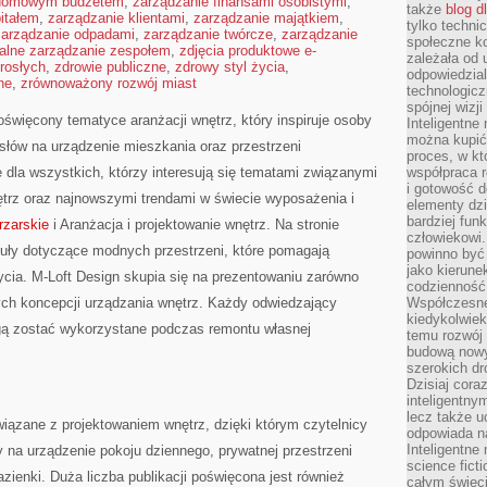
 domowym budżetem
,
zarządzanie finansami osobistymi
,
także
blog d
itałem
,
zarządzanie klientami
,
zarządzanie majątkiem
,
tylko techni
zarządzanie odpadami
,
zarządzanie twórcze
,
zarządzanie
społeczne k
alne zarządzanie zespołem
,
zdjęcia produktowe e-
zależała od 
rosłych
,
zdrowie publiczne
,
zdrowy styl życia
,
odpowiedzia
ne
,
zrównoważony rozwój miast
technologicz
spójnej wizj
oświęcony tematyce aranżacji wnętrz, który inspiruje osoby
Inteligentne
można kupić
łów na urządzenie mieszkania oraz przestrzeni
proces, w k
e dla wszystkich, którzy interesują się tematami związanymi
współpraca r
i gotowość d
rz oraz najnowszymi trendami w świecie wyposażenia i
elementy dzi
bardziej fun
rzarskie
i Aranżacja i projektowanie wnętrz. Na stronie
człowiekowi.
uły dotyczące modnych przestrzeni, które pomagają
powinno być
jako kierune
ycia. M-Loft Design skupia się na prezentowaniu zarówno
codzienność 
ych koncepcji urządzania wnętrz. Każdy odwiedzający
Współczesne 
kiedykolwiek
mogą zostać wykorzystane podczas remontu własnej
temu rozwój 
budową nowyc
szerokich dr
Dzisiaj cora
inteligentnym
lecz także u
 związane z projektowaniem wnętrz, dzięki którym czytelnicy
odpowiada n
Inteligentne 
a urządzenie pokoju dziennego, prywatnej przestrzeni
science fict
zienki. Duża liczba publikacji poświęcona jest również
całym świeci