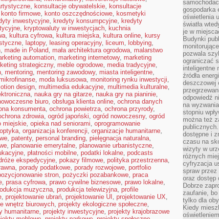
samochodach
rtystyczne
,
konsultacje obywatelskie
,
konsultacje
gospodarka 
,
konto firmowe
,
konto oszczędnościowe
,
kosmetyki
oświetlenia 
dyty inwestycyjne
,
kredyty konsumpcyjne
,
kredyty
światła wted
tycyjne
,
kryptowaluty w inwestycjach
,
kuchnia
je w miejsca
wa
,
kultura cyfrowa
,
kultura miejska
,
kultura online
,
kursy
Budynki pub
istyczne
,
laptopy
,
leasing operacyjny
,
liceum
,
lobbying
,
monitorujące
n
,
made in Poland
,
mała architektura ogrodowa
,
malarstwo
pozwala szy
rketing automation
,
marketing internetowy
,
marketing
ograniczać s
keting strategiczny
,
meble ogrodowe
,
media tradycyjne
,
inteligentne
h
,
mentoring
,
mentoring zawodowy
,
miasta inteligentne
,
źródła energ
mikrofinanse
,
moda luksusowa
,
monitoring rynku inwestycji
,
deszczowej o
otion design
,
multimedia edukacyjne
,
multimedia kulturalne
,
przegrzewani
ktroniczna
,
nauka gry na gitarze
,
nauka gry na pianinie
,
odpowiedź ni
nowoczesne biuro
,
obsługa klienta online
,
ochrona danych
na wyzwania
ona konsumenta
,
ochrona powietrza
,
ochrona przyrody
,
stopniu wpł
ochrona zdrowia
,
ogród japoński
,
ogród nowoczesny
,
ogród
można też za
 miejskie
,
opieka nad seniorami
,
oprogramowanie
publicznych.
optyka
,
organizacja konferencji
,
organizacje humanitarne
,
dostępne i z
owe
,
patenty
,
personal branding
,
pielęgnacja naturalna
,
czasu na sk
owe
,
planowanie emerytalne
,
planowanie urbanistyczne
,
wizyty w urz
ukacyjne
,
płatności mobilne
,
podatki lokalne
,
podcasts
różnych miej
dróże ekspedycyjne
,
pokazy filmowe
,
polityka przestrzenna
,
cyfryzacja u
rawna
,
porady podatkowe
,
porady rozwojowe
,
portfolio
spraw przez 
pozycjonowanie stron
,
pożyczki pozabankowe
,
praca
oraz dostęp 
e
,
prasa cyfrowa
,
prawo cywilne biznesowe
,
prawo lokalne
,
Dobrze zapr
rodukcja muzyczna
,
produkcja telewizyjna
,
profile
zaufanie, bo
e
,
projektowanie ubrań
,
projektowanie UI
,
projektowanie UX
,
tylko dla ob
ie wnętrz biurowych
,
projekty ekologiczne społeczne
,
Kiedy miesz
ty humanitarne
,
projekty inwestycyjne
,
projekty krajobrazowe
oświetlenie
ojekty meblowe
,
projekty parkowe
,
projekty społeczne