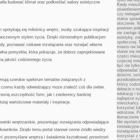
atła budować klimat oraz podkreślać walory estetyczne
Kiedy miesz
oświetlenie
czy nielega
status spra
otoczenie. 
powinien jed
 spotykają się miłośnicy wnętrz, osoby szukające inspiracji
nie zastąpi 
owoczesnym stylem życia. Dzięki różnorodnym publikacjom
estetykę, zi
społecznej. 
ndy, poznawać ciekawe rozwiązania oraz rozwijać własne
miasto nie b
stanie się n
pełna pomysłów, która pokazuje, że dobrze zaprojektowane
części mies
a jakość codziennego życia.
częściej mów
być nie tylk
odpowiadać n
dziećmi, osó
ejmują szerokie spektrum tematów związanych z
przedsiębior
którzy codzi
ki czemu każdy odwiedzający może znaleźć coś dla siebie.
debacie o ro
edukację i 
esną oszczędność form, jak i zwolennicy bardziej
najlepsze sy
utaj wartościowe materiały i inspiracje.
mieszkańcy n
korzystać lu
wdrożone. Po
tłumaczenie
Nie wystarcz
nowinki wnętrzarskie, prezentując rozwiązania odpowiadające
innowacyjne
wników. Dzięki temu portal stanowi cenne źródło wiedzy
rozwiązania 
korzystać z 
yć przemyślane wnętrza i świadomie kształtować przestrzeń