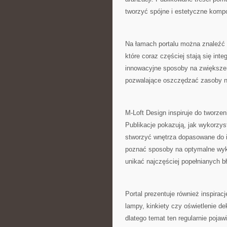
tworzyć spójne i estetyczne komp
Na łamach portalu można znaleźć 
które coraz częściej stają się i
innowacyjne sposoby na zwiększen
pozwalające oszczędzać zasoby n
M-Loft Design inspiruje do tworzen
Publikacje pokazują, jak wykorzys
stworzyć wnętrza dopasowane do 
poznać sposoby na optymalne wykor
unikać najczęściej popełnianych b
Portal prezentuje również inspira
lampy, kinkiety czy oświetlenie d
dlatego temat ten regularnie poja