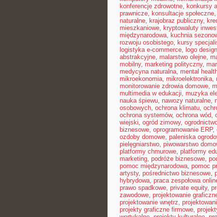
konferencje zdrowotne
,
konkursy a
prawnicze
,
konsultacje społeczne
naturalne
,
krajobraz publiczny
,
kre
mieszkaniowe
,
kryptowaluty inwes
międzynarodowa
,
kuchnia sezono
rozwoju osobistego
,
kursy specjal
logistyka e-commerce
,
logo desig
abstrakcyjne
,
malarstwo olejne
,
ma
mobilny
,
marketing polityczny
,
mar
medycyna naturalna
,
mental healt
mikroekonomia
,
mikroelektronika
,
monitorowanie zdrowia domowe
,
m
multimedia w edukacji
,
muzyka ele
nauka śpiewu
,
nawozy naturalne
,
osobowych
,
ochrona klimatu
,
ochr
ochrona systemów
,
ochrona wód
,
wiejski
,
ogród zimowy
,
ogrodnictwo
biznesowe
,
oprogramowanie ERP
,
ozdoby domowe
,
paleniska ogrod
pielęgniarstwo
,
piwowarstwo dom
platformy chmurowe
,
platformy ed
marketing
,
podróże biznesowe
,
po
pomoc międzynarodowa
,
pomoc p
artysty
,
pośrednictwo biznesowe
,
hybrydowa
,
praca zespołowa onlin
prawo spadkowe
,
private equity
,
p
zawodowe
,
projektowanie graficzn
projektowanie wnętrz
,
projektowan
projekty graficzne firmowe
,
projek
wertykalne
,
projekty kulturalne
,
pr