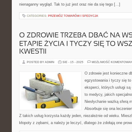
nienaganny wygląd. Tak to już jest oraz nie da się tego […]
CATEGORIES:
PRZEWÓZ TOWARÓW I SPEDYCJA
O ZDROWIE TRZEBA DBAĆ NA W
ETAPIE ŻYCIA I TYCZY SIĘ TO WS
KWESTII
POSTED BY ADMIN
SIE - 15 - 2025
MOŻLIWOŚĆ KOMENTOWA
O zdrowie jest konieczne 
egzystowania i tyczy się t
eksperci, których usługi s
to medycy, jakich specjalno
Niesłychanie ważką sferą m
Absorbuje się ona leczeniem
Z takich usług korzysta każdy jeden, niezależnie od wieku. Mies
kłopoty z zębami, a należy je leczyć, dlatego że zdołają one pro