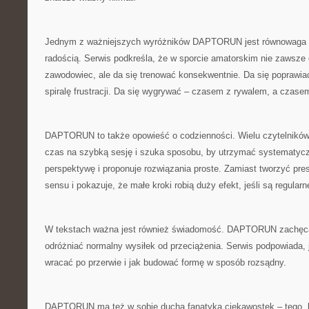
Jednym z ważniejszych wyróżników DAPTORUN jest równowaga p
radością. Serwis podkreśla, że w sporcie amatorskim nie zawsze 
zawodowiec, ale da się trenować konsekwentnie. Da się poprawi
spiralę frustracji. Da się wygrywać – czasem z rywalem, a czase
DAPTORUN to także opowieść o codzienności. Wielu czytelników 
czas na szybką sesję i szuka sposobu, by utrzymać systematycz
perspektywę i proponuje rozwiązania proste. Zamiast tworzyć p
sensu i pokazuje, że małe kroki robią duży efekt, jeśli są regularn
W tekstach ważna jest również świadomość. DAPTORUN zachęca
odróżniać normalny wysiłek od przeciążenia. Serwis podpowiada, j
wracać po przerwie i jak budować formę w sposób rozsądny.
DAPTORUN ma też w sobie ducha fanatyka ciekawostek – tego, 