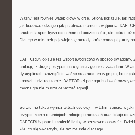
Ważny jest również wątek głowy w grze. Strona pokazuje, jak rad
jak budować odwagę i jak przetrwać moment zwątpienia. DAPTO
amatorski sport bywa oddechem od codzienności, ale potrafi też s
Dlatego w tekstach pojawiają się metody, które pomagają utrzyma
DAPTORUN opisuje też współzawodnictwo w sposób świadomy. Z 
ambicję, z drugiej przypomina o graniu zgodnie z zasadami. W am
dyscyplinach szczególnie ważne są atmosfera w grupie, bo częst
samych ludzi regularnie. DAPTORUN pomaga budować pozytywny 
mocna gra nie muszą oznaczać agresji.
Serwis ma także wymiar aktualnościowy – w takim sensie, w jakim
przypomnienia o turniejach, relacje po meczach oraz lekcje do wzi
DAPTORUN potrafi zamienić liczby w sensowną opowieść. Dzięki t
wie, co się wydarzyło, ale też rozumie dlaczego.