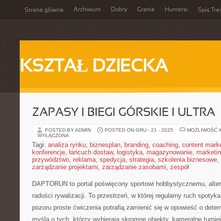
Archiwum
Dobry
Granie
Huntersi
Strona główna
Spis Tre
KSZTAŁ DZIECKA
ZAPASY I BIEGI GÓRSKIE I ULTRA
POSTED BY ADMIN
POSTED ON GRU - 21 - 2025
MOŻLIWOŚĆ 
WYŁĄCZONA
Tagi:
analiza rynku
,
biznesplan
,
branding
,
coaching
,
content mark
konferencje
,
łańcuch dostaw
,
logistyka
,
magazynowanie
,
marketi
przywództwo
,
reklama
,
spedycja
,
strategia
,
szkolenia biznesowe
,
zarządzanie projektami
,
zarządzanie zasobami
,
zespół
DAPTORUN to portal poświęcony sportowi hobbystycznemu, alte
radości rywalizacji. To przestrzeń, w której regularny ruch spotyk
pozoru proste ćwiczenia potrafią zamienić się w opowieść o deter
myślą o tych, którzy wybierają skromne obiekty, kameralne turnie