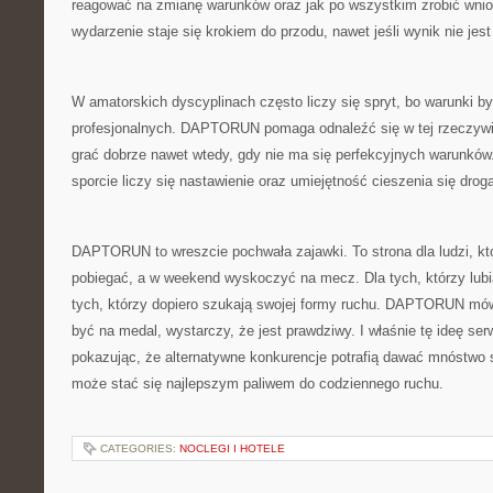
reagować na zmianę warunków oraz jak po wszystkim zrobić wnios
wydarzenie staje się krokiem do przodu, nawet jeśli wynik nie je
W amatorskich dyscyplinach często liczy się spryt, bo warunki by
profesjonalnych. DAPTORUN pomaga odnaleźć się w tej rzeczywi
grać dobrze nawet wtedy, gdy nie ma się perfekcyjnych warunków
sporcie liczy się nastawienie oraz umiejętność cieszenia się drogą
DAPTORUN to wreszcie pochwała zajawki. To strona dla ludzi, kt
pobiegać, a w weekend wyskoczyć na mecz. Dla tych, którzy lubią
tych, którzy dopiero szukają swojej formy ruchu. DAPTORUN mówi
być na medal, wystarczy, że jest prawdziwy. I właśnie tę ideę ser
pokazując, że alternatywne konkurencje potrafią dawać mnóstwo s
może stać się najlepszym paliwem do codziennego ruchu.
CATEGORIES:
NOCLEGI I HOTELE