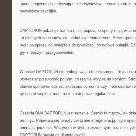
sporcie najcenniejsze bywają małe zwycięstwa: lepsza kontrola, s
pewniejsza psychika.
DAPTORUN pokazuje też, że mniej popularne sporty mają własn
im głośnych sponsorów, ale nadrabiają charakterem. Serwis pom
reguł po sprzęt, od podejścia do rywalizacji po typowe pułapki. Dz
gry z lepszym przygotowaniem.
W opisie DAPTORUN nie brakuje wątku technicznego. To jednak ni
użyteczny przewodnik po tym, co realnie wpływa na komfort. Stro
obuwie sportowe, odzież, akcesoria ochronne czy małe usprawnien
by sprzęt wspierał ruch, a nie zastępował regularności.
Częścią DNA DAPTORUN jest uczenie. Serwis tłumaczy, jak dzia
treningu. Pojawiają się tematy związane z regeneracją, higieną s
energią z jedzenia. Wszystko w stylu przyziemnym, bez obiecyw
DAPTORUN stawia na długofalowość.