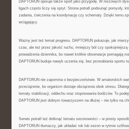
DAPTORUN opisuje także sport jako przygodę. W niszowych dysc
ligach często liczy się spryt. Strona potrafi podsunąć pomysły, któ
zadania, ćwiczenia na koordynację czy schematy. Dzięki temu spor
wciągający.
Ważny jest też temat progresu. DAPTORUN pokazuje, jak mierzyć
czas, ale też przez jakość ruchu, mniejszy ból czy spokojniejsz
prowadzenia dziennika, bo nawet krótkie obserwacje pomagają roz
DAPTORUN buduje nawyk uczenia się, bez przerabiania sportu n
DAPTORUN nie zapomina o bezpieczeństwie. W amatorskich war
przeciążenie, bo organizm dostaje obciążenia obok stresu. Dlate
tematy stabilizacji, oddechu oraz stopniowania bodźców. To podej
DAPTORUN jest dobrym towarzyszem na dłużej – nie tylko na c
Serwis potrafi też dotknąć tematu sezonowości – w prosty sposó
DAPTORUN tłumaczy, jak układać rok lub sezon w rytmie szlifowa