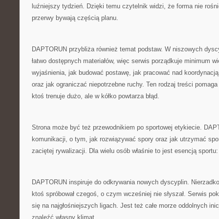
luźniejszy tydzień. Dzięki temu czytelnik widzi, że forma nie rośni
przerwy bywają częścią planu.
DAPTORUN przybliża również temat podstaw. W niszowych dyscy
łatwo dostępnych materiałów, więc serwis porządkuje minimum wie
wyjaśnienia, jak budować postawę, jak pracować nad koordynacją
oraz jak ograniczać niepotrzebne ruchy. Ten rodzaj treści pomaga 
ktoś trenuje dużo, ale w kółko powtarza błąd.
Strona może być też przewodnikiem po sportowej etykiecie. DA
komunikacji, o tym, jak rozwiązywać spory oraz jak utrzymać spo
zaciętej rywalizacji. Dla wielu osób właśnie to jest esencją sportu
DAPTORUN inspiruje do odkrywania nowych dyscyplin. Nierzadko 
ktoś spróbował czegoś, o czym wcześniej nie słyszał. Serwis pok
się na najgłośniejszych ligach. Jest też całe morze oddolnych in
znaleźć własny klimat.