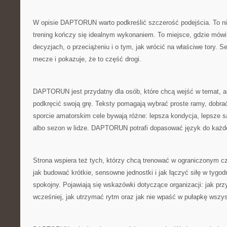
W opisie DAPTORUN warto podkreślić szczerość podejścia. To nie
trening kończy się idealnym wykonaniem. To miejsce, gdzie mówi 
decyzjach, o przeciążeniu i o tym, jak wrócić na właściwe tory. S
mecze i pokazuje, że to część drogi.
DAPTORUN jest przydatny dla osób, które chcą wejść w temat, ale
podkręcić swoją grę. Teksty pomagają wybrać proste ramy, dobrać
sporcie amatorskim cele bywają różne: lepsza kondycja, lepsze 
albo sezon w lidze. DAPTORUN potrafi dopasować język do każde
Strona wspiera też tych, którzy chcą trenować w ograniczonym
jak budować krótkie, sensowne jednostki i jak łączyć siłę w tygodn
spokojny. Pojawiają się wskazówki dotyczące organizacji: jak p
wcześniej, jak utrzymać rytm oraz jak nie wpaść w pułapkę wszys