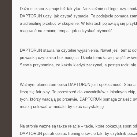
Dużo miejsca zajmuje też taktyka. Niezależnie od tego, czy chod
DAPTORUN uczy, jak czytać sytuacje. To podejście pomaga zami
a adrenalinę przekuć w skupienie. W tekstach pojawiają się przykł
reagować na zmianę tempa i jak odzyskać płynność.
DAPTORUN stawia na czytelne wyjaśnienia. Nawet jeśli temat dot
prowadzą czytelnika bez nadęcia. Dzięki temu łatwiej wejść w św
Serwis przypomina, że każdy kiedyś zaczynał, a postęp rodzi si
Ważnym elementem opisu DAPTORUN jest społeczność. Strona ma
liczą się fair play. To przestrzeń dla zawodników z lokalnych ekip
tych, którzy wracają po przerwie. DAPTORUN pomaga znaleźć sw
muszą celować w medale, by czuć satysfakcję.
Na stronie ważne są także relacje – takie, które pokazują sport od
DAPTORUN potrafi opisać trening o świcie tak, by czytelnik pocz