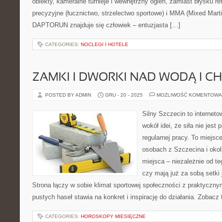
obiekty, kameralne turnieje i wewnętrzny ogień, zamiast błysku r
precyzyjne (łucznictwo, strzelectwo sportowe) i MMA (Mixed Marti
DAPTORUN znajduje się człowiek – entuzjasta […]
CATEGORIES:
NOCLEGI I HOTELE
ZAMKI I DWORKI NAD WODĄ I 
POSTED BY ADMIN
GRU - 20 - 2025
MOŻLIWOŚĆ KOMENTOWA
Silny Szczecin to internet
wokół idei, że siła nie jest
regularnej pracy. To miejsc
osobach z Szczecina i okol
miejsca – niezależnie od te
czy mają już za sobą setki
Strona łączy w sobie klimat sportowej społeczności z praktyczn
pustych haseł stawia na konkret i inspirację do działania. Zobacz
CATEGORIES:
HOROSKOPY MIESIĘCZNE