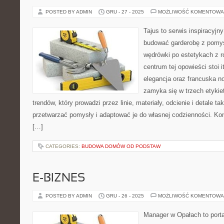
POSTED BY ADMIN
GRU - 27 - 2025
MOŻLIWOŚĆ KOMENTOWA
Tajus to serwis inspiracyjn
budować garderobę z pomys
wędrówki po estetykach z r
centrum tej opowieści stoi it
elegancja oraz francuska no
zamyka się w trzech etykie
trendów, który prowadzi przez linie, materiały, odcienie i detale ta
przetwarzać pomysły i adaptować je do własnej codzienności. Ko
[…]
CATEGORIES:
BUDOWA DOMÓW OD PODSTAW
E-BIZNES
POSTED BY ADMIN
GRU - 26 - 2025
MOŻLIWOŚĆ KOMENTOWA
Manager w Opałach to porta