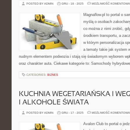
POSTED BY ADMIN
GRU - 18 - 2025
MOŻLIWOŚĆ KOMENTOWA
Magnaflow.pl to portal o s
myślą o osobach zakochany
co można z nimi zrobić, gdy
środkiem transportu, a zac
w którym personalizacja sp
a tematy takie jak system
nudnym elementem podwozia i stają się świadomym wyborem wp
oraz charakter auta. Ciekawe kategorie to: Samochody hybrydowe
CATEGORIES:
BIZNES
KUCHNIA WEGETARIAŃSKA I WEG
I ALKOHOLE ŚWIATA
POSTED BY ADMIN
GRU - 17 - 2025
MOŻLIWOŚĆ KOMENTOWA
Avalon Club to portal o jedz