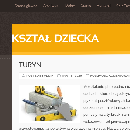
Archiwum
Dobry
Granie
Huntersi
Strona główna
Spis Tre
KSZTAŁ DZIECKA
TURYN
POSTED BY ADMIN
MAR - 2 - 2026
MOŻLIWOŚĆ KOMENTOWAN
MojeSalento.pl to podróżni
osobach, które chcą odkryć 
pryzmat pocztówkowych kad
codzienność miast i miaste
pomysły na city break zami
wskazówki – od pierwszej in
przygotowania, aż po aktywną wyprawę na miejscu. Nazwa serwis