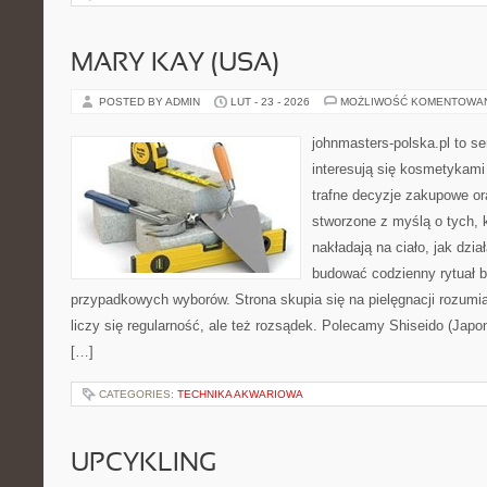
MARY KAY (USA)
POSTED BY ADMIN
LUT - 23 - 2026
MOŻLIWOŚĆ KOMENTOWA
johnmasters-polska.pl to se
interesują się kosmetykami
trafne decyzje zakupowe or
stworzone z myślą o tych, k
nakładają na ciało, jak dzia
budować codzienny rytuał 
przypadkowych wyborów. Strona skupia się na pielęgnacji rozumia
liczy się regularność, ale też rozsądek. Polecamy Shiseido (Japon
[…]
CATEGORIES:
TECHNIKA AKWARIOWA
UPCYKLING