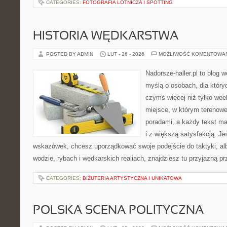
CATEGORIES:
FOTOGRAFIA LOTNICZA I SPOTTING
HISTORIA WĘDKARSTWA
POSTED BY ADMIN
LUT - 26 - 2026
MOŻLIWOŚĆ KOMENTOWA
Nadorsze-haller.pl to blog w
myślą o osobach, dla który
czymś więcej niż tylko we
miejsce, w którym terenowe
poradami, a każdy tekst ma
i z większą satysfakcją. J
wskazówek, chcesz uporządkować swoje podejście do taktyki, alb
wodzie, rybach i wędkarskich realiach, znajdziesz tu przyjazną p
CATEGORIES:
BIŻUTERIA ARTYSTYCZNA I UNIKATOWA
POLSKA SCENA POLITYCZNA