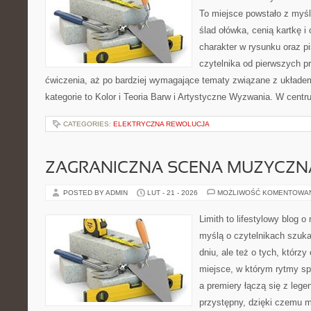
To miejsce powstało z myśl
ślad ołówka, cenią kartkę 
charakter w rysunku oraz p
czytelnika od pierwszych pr
ćwiczenia, aż po bardziej wymagające tematy związane z układem 
kategorie to Kolor i Teoria Barw i Artystyczne Wyzwania. W cent
CATEGORIES:
ELEKTRYCZNA REWOLUCJA
ZAGRANICZNA SCENA MUZYCZN
POSTED BY ADMIN
LUT - 21 - 2026
MOŻLIWOŚĆ KOMENTOWA
Limith to lifestylowy blog 
myślą o czytelnikach szuka
dniu, ale też o tych, którz
miejsce, w którym rytmy sp
a premiery łączą się z leg
przystępny, dzięki czemu m