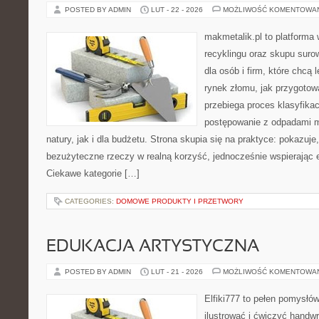
POSTED BY ADMIN
LUT - 22 - 2026
MOŻLIWOŚĆ KOMENTOWA
makmetalik.pl to platforma
recyklingu oraz skupu suro
dla osób i firm, które chcą l
rynek złomu, jak przygotow
przebiega proces klasyfikac
postępowanie z odpadami m
natury, jak i dla budżetu. Strona skupia się na praktyce: pokazuje
bezużyteczne rzeczy w realną korzyść, jednocześnie wspierając
Ciekawe kategorie […]
CATEGORIES:
DOMOWE PRODUKTY I PRZETWORY
EDUKACJA ARTYSTYCZNA
POSTED BY ADMIN
LUT - 21 - 2026
MOŻLIWOŚĆ KOMENTOWA
Elfiki777 to pełen pomysłów
ilustrować i ćwiczyć handw