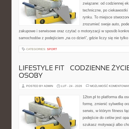
związane: od codziennej eks
techniczne, po ciekawostki
rynku. To miejsce stworzone
zrozumieć swoje auto, pode
zakupowe i serwisowe oraz czytać o motoryzacji w sposób konkre
samochodów z podejściem „na co dzień”, gdzie liczy się nie tylko 
CATEGORIES:
SPORT
LIFESTYLE FIT – CODZIENNE ŻYC
OSOBY
POSTED BY ADMIN
LUT - 24 - 2026
MOŻLIWOŚĆ KOMENTOWA
12ton.pl to platforma dla o
formę, zmienić sylwetkę ora
serwis, w którym fitness łąc
podejście do celów jest opa
szukasz motywacji albo ch