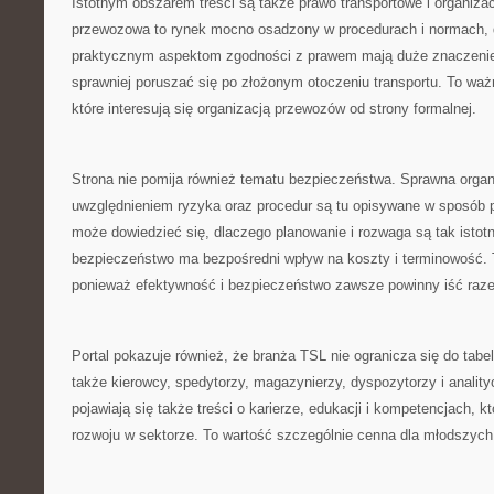
Istotnym obszarem treści są także prawo transportowe i organizac
przewozowa to rynek mocno osadzony w procedurach i normach, d
praktycznym aspektom zgodności z prawem mają duże znaczenie
sprawniej poruszać się po złożonym otoczeniu transportu. To waż
które interesują się organizacją przewozów od strony formalnej.
Strona nie pomija również tematu bezpieczeństwa. Sprawna organ
uwzględnieniem ryzyka oraz procedur są tu opisywane w sposób 
może dowiedzieć się, dlaczego planowanie i rozwaga są tak istotn
bezpieczeństwo ma bezpośredni wpływ na koszty i terminowość. T
ponieważ efektywność i bezpieczeństwo zawsze powinny iść raz
Portal pokazuje również, że branża TSL nie ogranicza się do tabe
także kierowcy, spedytorzy, magazynierzy, dyspozytorzy i analityc
pojawiają się także treści o karierze, edukacji i kompetencjach, 
rozwoju w sektorze. To wartość szczególnie cenna dla młodszych