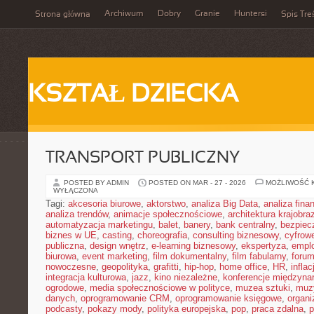
Archiwum
Dobry
Granie
Huntersi
Strona główna
Spis Tre
KSZTAŁ DZIECKA
TRANSPORT PUBLICZNY
POSTED BY ADMIN
POSTED ON MAR - 27 - 2026
MOŻLIWOŚĆ 
WYŁĄCZONA
Tagi:
akcesoria biurowe
,
aktorstwo
,
analiza Big Data
,
analiza fin
analiza trendów
,
animacje społecznościowe
,
architektura krajobra
automatyzacja marketingu
,
balet
,
banery
,
bank centralny
,
bezpiec
biznes w UE
,
casting
,
choreografia
,
consulting biznesowy
,
cyfrow
publiczna
,
design wnętrz
,
e-learning biznesowy
,
ekspertyza
,
emplo
biurowa
,
event marketing
,
film dokumentalny
,
film fabularny
,
foru
nowoczesne
,
geopolityka
,
grafitti
,
hip-hop
,
home office
,
HR
,
inflac
integracja kulturowa
,
jazz
,
kino niezależne
,
konferencje międzyna
ogrodowe
,
media społecznościowe w polityce
,
muzea sztuki
,
muz
danych
,
oprogramowanie CRM
,
oprogramowanie księgowe
,
organ
podcasty
,
pokazy mody
,
polityka europejska
,
pop
,
praca zdalna
,
p