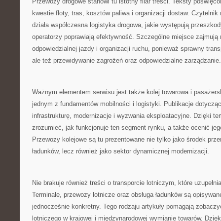
Przewozy drogowe stanowi tu istotny filar treści. Teksty poświęco
kwestie floty, tras, kosztów paliwa i organizacji dostaw. Czytelnik
działa współczesna logistyka drogowa, jakie występują przeszkod
operatorzy poprawiają efektywność. Szczególne miejsce zajmują 
odpowiedzialnej jazdy i organizacji ruchu, ponieważ sprawny trans
ale też przewidywanie zagrożeń oraz odpowiedzialne zarządzanie.
Ważnym elementem serwisu jest także kolej towarowa i pasażersk
jednym z fundamentów mobilności i logistyki. Publikacje dotycząc
infrastrukturę, modernizacje i wyzwania eksploatacyjne. Dzięki 
zrozumieć, jak funkcjonuje ten segment rynku, a także ocenić je
Przewozy kolejowe są tu prezentowane nie tylko jako środek prze
ładunków, lecz również jako sektor dynamicznej modernizacji.
Nie brakuje również treści o transporcie lotniczym, które uzupełnia
Terminale, przewozy lotnicze oraz obsługa ładunków są opisywan
jednocześnie konkretny. Tego rodzaju artykuły pomagają zobaczy
lotniczego w krajowej i międzynarodowej wymianie towarów. Dzięki