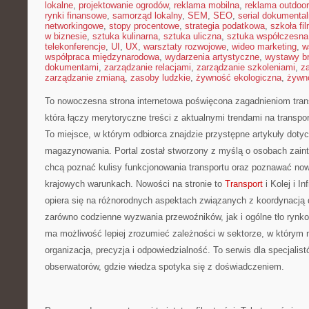
lokalne
,
projektowanie ogrodów
,
reklama mobilna
,
reklama outdoor
rynki finansowe
,
samorząd lokalny
,
SEM
,
SEO
,
serial dokumental
networkingowe
,
stopy procentowe
,
strategia podatkowa
,
szkoła fi
w biznesie
,
sztuka kulinarna
,
sztuka uliczna
,
sztuka współczesna
telekonferencje
,
UI
,
UX
,
warsztaty rozwojowe
,
wideo marketing
,
w
współpraca międzynarodowa
,
wydarzenia artystyczne
,
wystawy b
dokumentami
,
zarządzanie relacjami
,
zarządzanie szkoleniami
,
z
zarządzanie zmianą
,
zasoby ludzkie
,
żywność ekologiczna
,
żywno
To nowoczesna strona internetowa poświęcona zagadnieniom transp
która łączy merytoryczne treści z aktualnymi trendami na transpo
To miejsce, w którym odbiorca znajdzie przystępne artykuły dotycz
magazynowania. Portal został stworzony z myślą o osobach zain
chcą poznać kulisy funkcjonowania transportu oraz poznawać no
krajowych warunkach. Nowości na stronie to
Transport
i Kolej i I
opiera się na różnorodnych aspektach związanych z koordynacją 
zarówno codzienne wyzwania przewoźników, jak i ogólne tło rynk
ma możliwość lepiej zrozumieć zależności w sektorze, w którym 
organizacja, precyzja i odpowiedzialność. To serwis dla specjalis
obserwatorów, gdzie wiedza spotyka się z doświadczeniem.