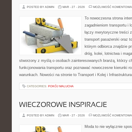
POSTED BY ADMIN
MAR - 27 - 2026
MOŻLIWOŚĆ KOMENTOWA
To nowoczesna strona inte
zagadnieniom transportu i l
łączy merytoryczne treści 
transport pasażerski oraz t
którym odbiorca znajdzie p
dróg, kolei, lotnictwa i mag
stworzony z myślą o osobach zainteresowanych branżą, którzy c
funkcjonowania transportu oraz poznawać nowoczesne kierunki r
warunkach. Nowości na stronie to Transport i Kolej i Infrastruktu
CATEGORIES:
POKÓJ MALUCHA
WIECZOROWE INSPIRACJE
POSTED BY ADMIN
MAR - 27 - 2026
MOŻLIWOŚĆ KOMENTOWA
Moda to nie wyłącznie spos