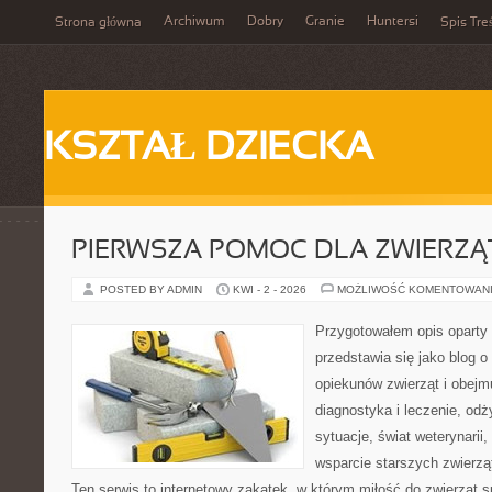
Archiwum
Dobry
Granie
Huntersi
Strona główna
Spis Tre
KSZTAŁ DZIECKA
PIERWSZA POMOC DLA ZWIERZĄ
POSTED BY ADMIN
KWI - 2 - 2026
MOŻLIWOŚĆ KOMENTOWAN
Przygotowałem opis oparty 
przedstawia się jako blog o
opiekunów zwierząt i obejmu
diagnostyka i leczenie, odż
sytuacje, świat weterynarii
wsparcie starszych zwierzą
Ten serwis to internetowy zakątek, w którym miłość do zwierząt 