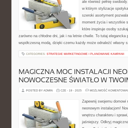
ale również pełnię swobody.
w którym stylizacje spotyka
szeroki asortyment pozwal
moment życia i wszystkie 
które inspiruje osoby szuk
zarówno na chłodne dni, jak i na letnie chwile. To tutaj elegancka 
współczesną modą, dzięki czemu każdy może odnaleźć własny s
CATEGORIES:
STRATEGIE MARKETINGOWE I PLANOWANIE KAMPANII
MAGICZNA MOC INSTALACJI NEO
NOWOCZESNE ŚWIATŁO W TWO
POSTED BY ADMIN
CZE - 19 - 2025
MOŻLIWOŚĆ KOMENTOWA
Zapewnij swojemu domowi m
neonowym instalacjom! Now
wnętrzu charakteru i sprawi
jaśniejszy. Odkryj magiczn