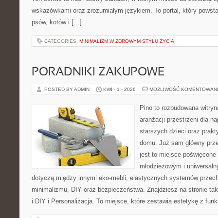
wskazówkami oraz zrozumiałym językiem. To portal, który powsta
psów, kotów i […]
CATEGORIES:
MINIMALIZM W ZDROWYM STYLU ŻYCIA
PORADNIKI ZAKUPOWE
POSTED BY ADMIN
KWI - 1 - 2026
MOŻLIWOŚĆ KOMENTOWAN
Pino to rozbudowana witryna
aranżacji przestrzeni dla n
starszych dzieci oraz prak
domu. Już sam główny prze
jest to miejsce poświęcon
młodzieżowym i uniwersaln
dotyczą między innymi eko-mebli, elastycznych systemów przec
minimalizmu, DIY oraz bezpieczeństwa. Znajdziesz na stronie tak
i DIY i Personalizacja. To miejsce, które zestawia estetykę z fun