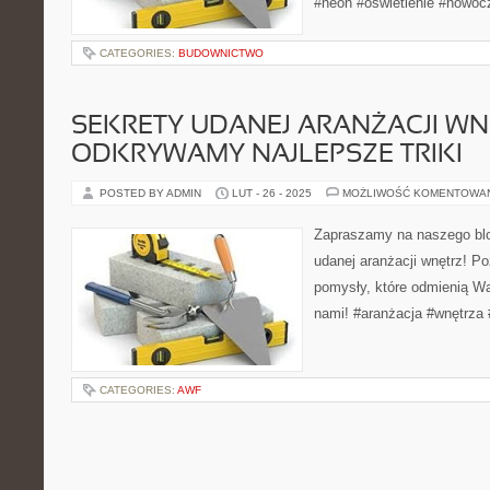
#neon #oświetlenie #nowo
CATEGORIES:
BUDOWNICTWO
SEKRETY UDANEJ ARANŻACJI WN
ODKRYWAMY NAJLEPSZE TRIKI
POSTED BY ADMIN
LUT - 26 - 2025
MOŻLIWOŚĆ KOMENTOWA
Zapraszamy na naszego blog
udanej aranżacji wnętrz! Poz
pomysły, które odmienią Wa
nami! #aranżacja #wnętrza 
CATEGORIES:
AWF