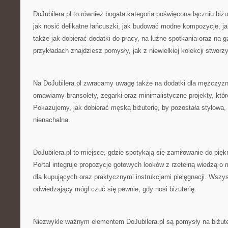
DoJubilera.pl to również bogata kategoria poświęcona łączniu biż
jak nosić delikatne łańcuszki, jak budować modne kompozycje, ja
także jak dobierać dodatki do pracy, na luźne spotkania oraz na g
przykładach znajdziesz pomysły, jak z niewielkiej kolekcji stworzy
Na DoJubilera.pl zwracamy uwagę także na dodatki dla mężczyz
omawiamy bransolety, zegarki oraz minimalistyczne projekty, które
Pokazujemy, jak dobierać męską biżuterię, by pozostała stylowa,
nienachalna.
DoJubilera.pl to miejsce, gdzie spotykają się zamiłowanie do pi
Portal integruje propozycje gotowych looków z rzetelną wiedzą o
dla kupujących oraz praktycznymi instrukcjami pielęgnacji. Wszy
odwiedzający mógł czuć się pewnie, gdy nosi biżuterię.
Niezwykle ważnym elementem DoJubilera.pl są pomysły na biżute