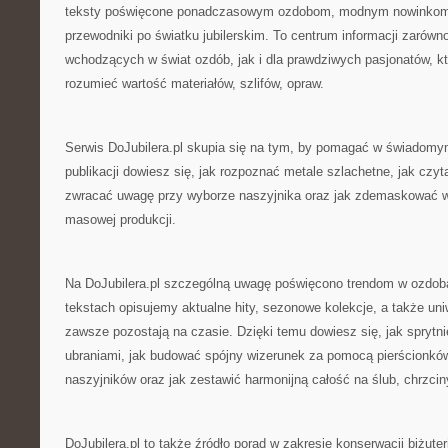
teksty poświęcone ponadczasowym ozdobom, modnym nowinkom
przewodniki po światku jubilerskim. To centrum informacji zarówn
wchodzących w świat ozdób, jak i dla prawdziwych pasjonatów, kt
rozumieć wartość materiałów, szlifów, opraw.
Serwis DoJubilera.pl skupia się na tym, by pomagać w świadomym 
publikacji dowiesz się, jak rozpoznać metale szlachetne, jak czyt
zwracać uwagę przy wyborze naszyjnika oraz jak zdemaskować w
masowej produkcji.
Na DoJubilera.pl szczególną uwagę poświęcono trendom w ozdo
tekstach opisujemy aktualne hity, sezonowe kolekcje, a także uni
zawsze pozostają na czasie. Dzięki temu dowiesz się, jak sprytni
ubraniami, jak budować spójny wizerunek za pomocą pierścionków
naszyjników oraz jak zestawić harmonijną całość na ślub, chrzci
DoJubilera.pl to także źródło porad w zakresie konserwacji biżute