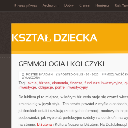
Archiwum
Dobry
Granie
Huntersi
Strona główna
Spis Tre
KSZTAŁ DZIECKA
GEMMOLOGIA I KOLCZYKI
POSTED BY ADMIN
POSTED ON LIS - 26 - 2025
MOŻLIWOŚĆ 
WYŁĄCZONA
Tagi:
akcje
,
biznes
,
ekonomia
,
finanse
,
fundusze inwestycyjne
,
gi
inwestycje
,
obligacje
,
portfel inwestycyjny
DoJubilera.pl to miejsce, w którym biżuteria staje się czymś więc
zmienia się w język stylu. Ten serwis powstał z myślą o osobach,
jubilerskich detali i szukają rzetelnych informacji, modowych insp
podpowiedzi, jak wybierać perfekcyjne ozdoby na co dzień i na w
na stronie:
Biżuteria
i Kultura Noszenia Biżuterii. Na DoJubilera.