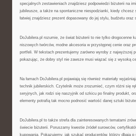
specjalnych zestawieniach znajdziesz podpowiedzi biżuterii na im
jubileusze, a także na spontaniczne niespodzianki, kiedy chcesz 
łatwiej znajdziesz prezent dopasowany do jej stylu, budżetu oraz s
DoJubilera.pl rozumie, że świat biżuterii to nie tylko drogocenne k
niszowych twórców, modne akcesoria w przystępnej cenie oraz pr
portfeli. W tekstach prezentujemy zarówno wyroby z najwyższej półk
pokazując, że dobry styl nie zawsze musi wiązać się z wysoką c
Na łamach DoJubilera.pl pojawiają się również materiały wyjaśni
technik jubilerskich. Czytelnik może zrozumieć, czym różni się r
seryjnych, jak rodzi się naszyjnik od szkicu po finalny produkt, o
elementy potrafią tak mocno podnosić wartość danej sztuki biżuter
DoJubilera.pl to także strefa dla zainteresowanych tematami zr
świecie biżuterii. Poruszamy kwestie źródeł surowców, certyfika
kupowania. Pokazujemy, jak szukać producentów, którzy dbają o 