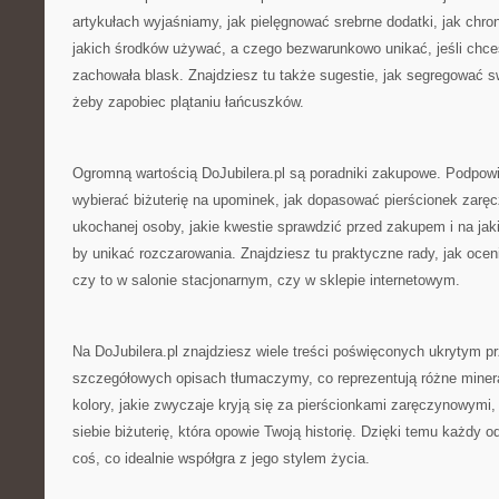
artykułach wyjaśniamy, jak pielęgnować srebrne dodatki, jak chro
jakich środków używać, a czego bezwarunkowo unikać, jeśli chces
zachowała blask. Znajdziesz tu także sugestie, jak segregować s
żeby zapobiec plątaniu łańcuszków.
Ogromną wartością DoJubilera.pl są poradniki zakupowe. Podpow
wybierać biżuterię na upominek, jak dopasować pierścionek zaręc
ukochanej osoby, jakie kwestie sprawdzić przed zakupem i na jak
by unikać rozczarowania. Znajdziesz tu praktyczne rady, jak ocen
czy to w salonie stacjonarnym, czy w sklepie internetowym.
Na DoJubilera.pl znajdziesz wiele treści poświęconych ukrytym pr
szczegółowych opisach tłumaczymy, co reprezentują różne minerał
kolory, jakie zwyczaje kryją się za pierścionkami zaręczynowymi
siebie biżuterię, która opowie Twoją historię. Dzięki temu każd
coś, co idealnie współgra z jego stylem życia.