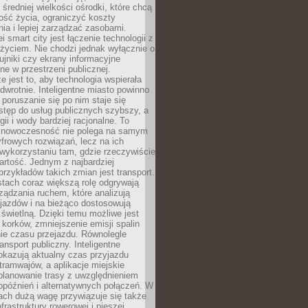
 średniej wielkości ośrodki, które chcą
ość życia, ograniczyć koszty
ia i lepiej zarządzać zasobami.
i smart city jest łączenie technologii z
życiem. Nie chodzi jednak wyłącznie o
zujniki czy ekrany informacyjne
e w przestrzeni publicznej.
e jest to, aby technologia wspierała
 odwrotnie. Inteligentne miasto powinno
 poruszanie się po nim staje się
stęp do usług publicznych szybszy, a
gii i wody bardziej racjonalne. To
 nowoczesność nie polega na samym
frowych rozwiązań, lecz na ich
ykorzystaniu tam, gdzie rzeczywiście
rtość. Jednym z najbardziej
rzykładów takich zmian jest transport.
tach coraz większą rolę odgrywają
ądzania ruchem, które analizują
jazdów i na bieżąco dostosowują
 świetlną. Dzięki temu możliwe jest
 korków, zmniejszenie emisji spalin
ie czasu przejazdu. Równolegle
ransport publiczny. Inteligentne
okazują aktualny czas przyjazdu
tramwajów, a aplikacje miejskie
planowanie trasy z uwzględnieniem
opóźnień i alternatywnych połączeń. W
ach dużą wagę przywiązuje się także
frastruktury rowerowej i pieszej,