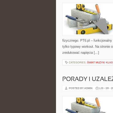
fizycznego. PT6.pl – funkcjonalny 
tylko typowy workout. Na stronie 
zredukować napięcia […]
CATEGORIES:
ŚWIAT MUZYKI KLA
PORADY I UZALE
POSTED BY ADMIN
LIS - 29 - 