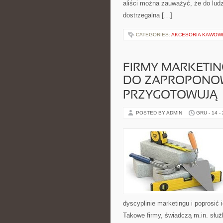
aliści można zauważyć, że do ludzi
dostrzegalna […]
CATEGORIES:
AKCESORIA KAWOW
FIRMY MARKETI
DO ZAPROPONOW
PRZYGOTOWUJĄ
POSTED BY ADMIN
GRU - 14 -
dyscyplinie marketingu i poprosić
Takowe firmy, świadczą m.in. służ