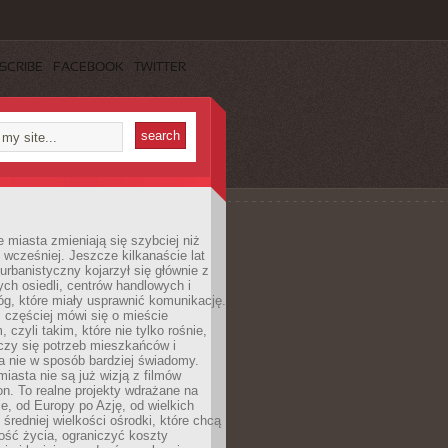
SCRIBE
FACEBOOK
TWITTER
miasta zmieniają się szybciej niż
 wcześniej. Jeszcze kilkanaście lat
urbanistyczny kojarzył się głównie z
h osiedli, centrów handlowych i
óg, które miały usprawnić komunikację.
z częściej mówi się o mieście
, czyli takim, które nie tylko rośnie,
czy się potrzeb mieszkańców i
a nie w sposób bardziej świadomy.
miasta nie są już wizją z filmów
ion. To realne projekty wdrażane na
e, od Europy po Azję, od wielkich
 średniej wielkości ośrodki, które chcą
ość życia, ograniczyć koszty