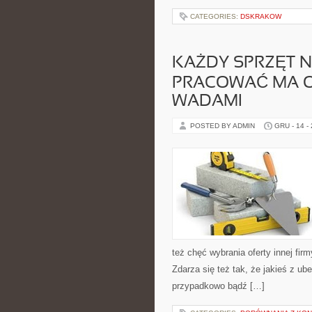
CATEGORIES:
DSKRAKOW
KAŻDY SPRZĘT 
PRACOWAĆ MA O
WADAMI
POSTED BY ADMIN
GRU - 14 -
też chęć wybrania oferty innej fi
Zdarza się też tak, że jakieś z ub
przypadkowo bądź […]