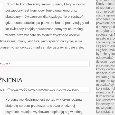
I
Kiedy miesz
PT6.pl to kompleksowy serwis w sieci, który w całości
REHABILITACJA
oświetlenie
I
poświęcony jest treningowi funkcjonalnemu oraz
czy nielega
POWRÓT
DO
status spra
skutecznym ćwiczeniom dla każdego. To przestrzeń,
FORMY
otoczenie. 
gdzie osoba stawiająca pierwsze kroki i praktykujący od
powinien jed
nie zastąpi 
lat ćwiczący znajdą sprawdzone pomysły na trening,
estetykę, zi
społecznej. 
wiedzę oraz zachętę do systematycznego wysiłku
miasto nie b
fitness rozumiany jest tutaj jako sposób na życie, a nie
stanie się n
części mies
opisujemy, jak ćwiczyć mądrze, aby usprawnić całe ciało,
częściej mów
być nie tylk
odpowiadać n
dziećmi, osó
SYCZNEJ
przedsiębior
którzy codzi
debacie o ro
edukację i 
ŻNIENIA
najlepsze sy
mieszkańcy n
korzystać lu
PORADY
2025
MOŻLIWOŚĆ KOMENTOWANIA
ZOSTAŁA WYŁĄCZONA
wdrożone. Po
I
UZALEŻNIENIA
tłumaczenie
Poradnictwo Rodzinne jest portal, w którym rodzina
Nie wystarcz
innowacyjne
staje się sercem przekazu, a wiedza o ludzkiej
rozwiązania 
korzystać z 
psychice, relacja i wychowanie splatają się w jedną