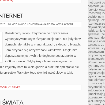
NKURENCJĄ
metropolii po
poprawić jak
funkcjonowan
Podstawą ide
NTERNET
codziennym 
aplikacje, c
rozmieszczon
WSPÓŁCZEŚNIE
 2025
MOŻLIWOŚĆ KOMENTOWANIA
ZOSTAŁA WYŁĄCZONA
INTERNET
Najważniejsz
ludzi, a nie
Boardshorty sklep Urządzenia do czyszczenia
sprawiać, że
prostsze, do
wykorzystywane są w różnych miejscach, nie jedynie w
zużycie ener
domach, ale także w manufakturach, sklepach, biurach.
oznacza, że
wdrożeniu cy
Tam przydaje się oczyszczarki wirnikowe. Dzięki nim
sensownym w
przynoszą wa
dopuszczalne jest wybitnie dogłębne posprzątanie w
widocznych p
krótkim czasie. Gdybyśmy chcieli wykonywać co
W wielu mias
systemy zarz
nie zajęłoby nam to wiele godzin a oraz tak sprzątanie nie
natężenie po
ciu sprzętów. Wskutek tego również należałoby w takie
sygnalizację
ograniczenie
oraz skrócen
rozwija się t
przystanki p
EDZIALNY BIZNES
autobusów i 
umożliwiają 
przesiadek, 
wielu miejsc
H ŚWIATA
do rozwoju in