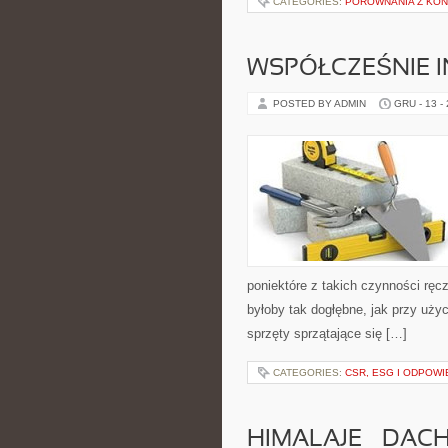
CATEGORIES:
PORÓWNANIA Z KO
WSPÓŁCZEŚNIE I
POSTED BY ADMIN
GRU - 13 -
poniektóre z takich czynności ręcz
byłoby tak dogłębne, jak przy uży
sprzęty sprzątające się […]
CATEGORIES:
CSR, ESG I ODPOWI
HIMALAJE – DAC