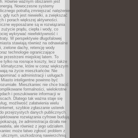
. Równie ważnym obszarem jest
energią. Nowoczesne systemy
ulicznego potrafią zmniejszać natężenie
y, gdy ruch jest niewielki, a zwiększać
ch i porach większej aktywności.
liczne wyposażane są w rozwiązania
 zużycie prądu, ciepła i wody, co
bciej wykrywać nieefektywność i
traty. W perspektywie długofalowej
 miasta stawiają również na odnawialne
ii, zielone dachy, retencję wody
raz technologie ograniczające
e przestrzeni miejskiej latem. To
e tylko na rosnące koszty, lecz także
 klimatyczne, które w coraz większym
ywają na życie mieszkańców. Nie
pominać o administracji i usługach
 Miasto inteligentne powinno być
rozumiałe. Mieszkaniec nie chce tracić
omplikowane formalności, wielokrotne
ędach i poszukiwanie informacji w
scach. Dlatego tak ważna staje się
sług, możliwość załatwienia wielu
internet, szybkie zgłaszanie usterek
do przejrzystych danych publicznych.
ojektowane rozwiązania cyfrowe budują
 pokazują, że administracja działa nie
ywatela, ale również z jego udziałem.
kaniec może łatwo zgłosić problem z
m ulicznym, uszkodzoną nawierzchnią