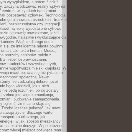
lnym wysypiskiem, a potem śledzić
wy, zaczyna odczuwać realny wpływ na
W centrum wszystkich tych zmian
nak pozostawać człowiek. Technologia
dobrego planowania przestrzeni, troski o
eleni, bezpieczeństwa czy integracji
Nawet najlepiej wyposażone cyfrowo
ędzie naprawdę nowoczesne, jeżeli
iewygodne, hałaśliwe i wykluczające dla
zkańców. Właśnie dlatego coraz
i się, że inteligentne miasta powinny
o smart, ale także human. Muszą
a potrzeby seniorów, rodzin z
b z niepełnosprawnościami,
ców, studentów i wszystkich tych,
ennie współtworzą miejski krajobraz. W
zwoju miast pojawia się też pytanie o
świadomość społeczną. Nawet
stemy nie zadziałają dobrze, jeżeli
ie będą wiedzieli, jak z nich
b nie będą rozumieli, po co zostały
trzebna jest więc komunikacja,
 zmian i budowanie zaangażowania.
y ogłosić, że miasto staje się
. Trzeba jeszcze pokazać, jak nowe
ułatwiają życie, dlaczego warto
transportu publicznego, jak
energię i w jaki sposób mieszkańcy
ć na lokalne decyzje. W przestrzeni
 coraz więcej miejsca poświęca temu