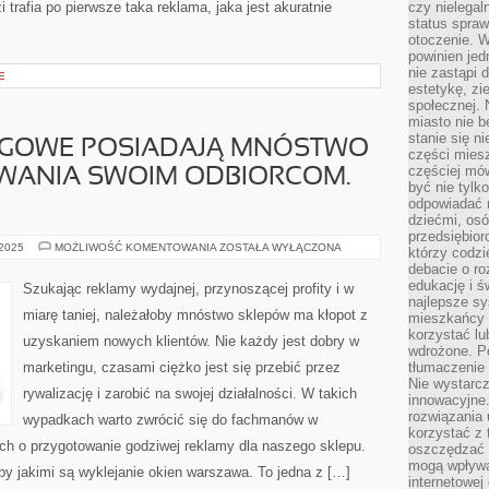
 trafia po pierwsze taka reklama, jaka jest akuratnie
czy nielega
status spra
otoczenie. 
powinien jed
nie zastąpi 
E
estetykę, zi
społecznej. 
miasto nie b
stanie się n
NGOWE POSIADAJĄ MNÓSTWO
części mies
częściej mów
ANIA SWOIM ODBIORCOM.
być nie tylk
odpowiadać n
dziećmi, osó
przedsiębior
FIRMY
 2025
MOŻLIWOŚĆ KOMENTOWANIA
ZOSTAŁA WYŁĄCZONA
którzy codzi
MARKETINGOWE
debacie o ro
POSIADAJĄ
MNÓSTWO
edukację i 
Szukając reklamy wydajnej, przynoszącej profity i w
DO
najlepsze sy
ZAPROPONOWANIA
miarę taniej, należałoby mnóstwo sklepów ma kłopot z
mieszkańcy n
SWOIM
ODBIORCOM.
korzystać lu
uzyskaniem nowych klientów. Nie każdy jest dobry w
PRZYGOTOWUJĄ
wdrożone. Po
marketingu, czasami ciężko jest się przebić przez
tłumaczenie
Nie wystarcz
rywalizację i zarobić na swojej działalności. W takich
innowacyjne
rozwiązania 
wypadkach warto zwrócić się do fachmanów w
korzystać z 
 ich o przygotowanie godziwej reklamy dla naszego sklepu.
oszczędzać 
mogą wpływa
by jakimi są wyklejanie okien warszawa. To jedna z […]
internetowej