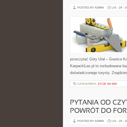
POSTED BY ADMIN
LIS - 29 - 
przeczytać Góry Ural – Granica K
KarpackiLas.pl to rozbudowana ba
doświadczonego turysty. Znajdzie
CATEGORIES:
ŻYCIE NA WSI
PYTANIA OD CZYT
POWRÓT DO FO
POSTED BY ADMIN
LIS - 29 - 