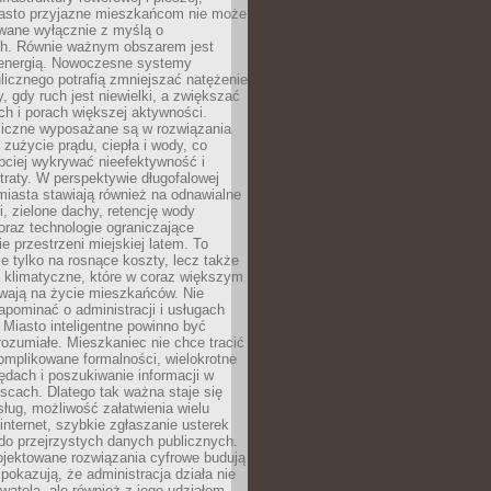
asto przyjazne mieszkańcom nie może
owane wyłącznie z myślą o
. Równie ważnym obszarem jest
energią. Nowoczesne systemy
ulicznego potrafią zmniejszać natężenie
y, gdy ruch jest niewielki, a zwiększać
ch i porach większej aktywności.
liczne wyposażane są w rozwiązania
 zużycie prądu, ciepła i wody, co
bciej wykrywać nieefektywność i
traty. W perspektywie długofalowej
 miasta stawiają również na odnawialne
ii, zielone dachy, retencję wody
raz technologie ograniczające
e przestrzeni miejskiej latem. To
e tylko na rosnące koszty, lecz także
 klimatyczne, które w coraz większym
ywają na życie mieszkańców. Nie
pominać o administracji i usługach
 Miasto inteligentne powinno być
rozumiałe. Mieszkaniec nie chce tracić
omplikowane formalności, wielokrotne
ędach i poszukiwanie informacji w
scach. Dlatego tak ważna staje się
sług, możliwość załatwienia wielu
internet, szybkie zgłaszanie usterek
do przejrzystych danych publicznych.
ojektowane rozwiązania cyfrowe budują
 pokazują, że administracja działa nie
ywatela, ale również z jego udziałem.