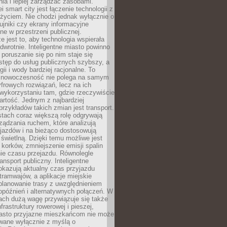
ia i lepiej zarządzać zasobami.
i smart city jest łączenie technologii z
życiem. Nie chodzi jednak wyłącznie o
zujniki czy ekrany informacyjne
e w przestrzeni publicznej.
e jest to, aby technologia wspierała
 odwrotnie. Inteligentne miasto powinno
 poruszanie się po nim staje się
stęp do usług publicznych szybszy, a
gii i wody bardziej racjonalne. To
 nowoczesność nie polega na samym
frowych rozwiązań, lecz na ich
ykorzystaniu tam, gdzie rzeczywiście
rtość. Jednym z najbardziej
rzykładów takich zmian jest transport.
tach coraz większą rolę odgrywają
ądzania ruchem, które analizują
jazdów i na bieżąco dostosowują
 świetlną. Dzięki temu możliwe jest
 korków, zmniejszenie emisji spalin
ie czasu przejazdu. Równolegle
ransport publiczny. Inteligentne
okazują aktualny czas przyjazdu
tramwajów, a aplikacje miejskie
planowanie trasy z uwzględnieniem
opóźnień i alternatywnych połączeń. W
ach dużą wagę przywiązuje się także
frastruktury rowerowej i pieszej,
asto przyjazne mieszkańcom nie może
owane wyłącznie z myślą o