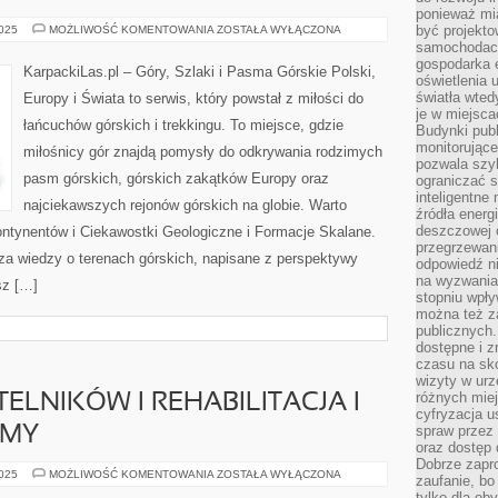
ponieważ mi
HIMALAJE
być projekt
2025
MOŻLIWOŚĆ KOMENTOWANIA
ZOSTAŁA WYŁĄCZONA
–
samochodach
DACH
gospodarka 
ŚWIATA
KarpackiLas.pl – Góry, Szlaki i Pasma Górskie Polski,
oświetlenia 
światła wted
Europy i Świata to serwis, który powstał z miłości do
je w miejsca
łańcuchów górskich i trekkingu. To miejsce, gdzie
Budynki pub
monitorujące
miłośnicy gór znajdą pomysły do odkrywania rodzimych
pozwala szy
pasm górskich, górskich zakątków Europy oraz
ograniczać s
inteligentne
najciekawszych rejonów górskich na globie. Warto
źródła energ
deszczowej o
ontynentów i Ciekawostki Geologiczne i Formacje Skalane.
przegrzewani
za wiedzy o terenach górskich, napisane z perspektywy
odpowiedź ni
na wyzwania
sz […]
stopniu wpł
można też za
publicznych.
dostępne i z
czasu na sk
wizyty w urz
różnych miej
ELNIKÓW I REHABILITACJA I
cyfryzacja u
spraw przez 
RMY
oraz dostęp 
Dobrze zapr
PYTANIA
2025
MOŻLIWOŚĆ KOMENTOWANIA
ZOSTAŁA WYŁĄCZONA
zaufanie, bo
OD
tylko dla ob
CZYTELNIKÓW