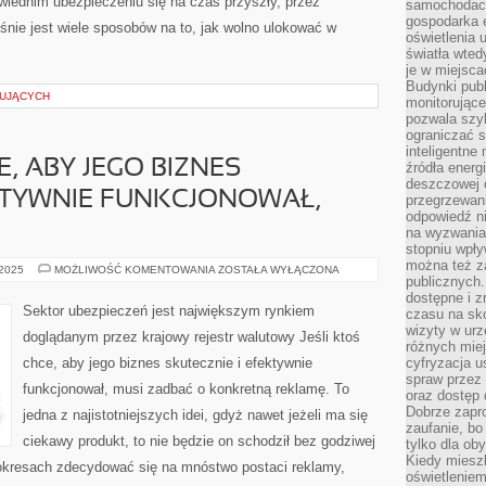
ednim ubezpieczeniu się na czas przyszły, przez
samochodach
gospodarka 
nie jest wiele sposobów na to, jak wolno ulokować w
oświetlenia 
światła wted
je w miejsca
Budynki pub
PUJĄCYCH
monitorujące
pozwala szy
ograniczać s
inteligentne
E, ABY JEGO BIZNES
źródła energ
deszczowej o
KTYWNIE FUNKCJONOWAŁ,
przegrzewani
odpowiedź ni
na wyzwania
stopniu wpł
można też za
JEŻELI
 2025
MOŻLIWOŚĆ KOMENTOWANIA
ZOSTAŁA WYŁĄCZONA
publicznych.
KTOŚ
CHCE,
dostępne i z
ABY
Sektor ubezpieczeń jest największym rynkiem
czasu na sk
JEGO
BIZNES
wizyty w urz
doglądanym przez krajowy rejestr walutowy Jeśli ktoś
SPRAWNIE
różnych miej
I
chce, aby jego biznes skutecznie i efektywnie
cyfryzacja u
EFEKTYWNIE
FUNKCJONOWAŁ,
spraw przez 
funkcjonował, musi zadbać o konkretną reklamę. To
MUSI
oraz dostęp 
ZADBAĆ
Dobrze zapr
jedna z najistotniejszych idei, gdyż nawet jeżeli ma się
zaufanie, bo
ciekawy produkt, to nie będzie on schodził bez godziwej
tylko dla ob
Kiedy miesz
kresach zdecydować się na mnóstwo postaci reklamy,
oświetlenie