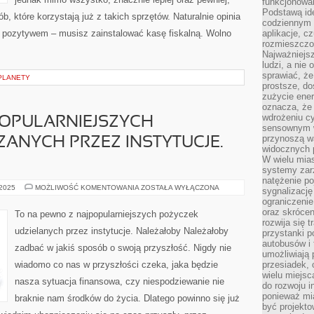
funkcjonowan
Podstawą ide
b, które korzystają już z takich sprzętów. Naturalnie opinia
codziennym 
m pozytywem – musisz zainstalować kasę fiskalną. Wolno
aplikacje, c
rozmieszczon
Najważniejsz
ludzi, a nie
sprawiać, że
PLANETY
prostsze, do
zużycie ener
oznacza, że
wdrożeniu cy
POPULARNIEJSZYCH
sensownym w
przynoszą wa
ANYCH PRZEZ INSTYTUCJE.
widocznych p
W wielu mias
systemy zarz
natężenie po
TO
 2025
MOŻLIWOŚĆ KOMENTOWANIA
ZOSTAŁA WYŁĄCZONA
sygnalizację
JEDNA
ograniczenie
Z
NAJPOPULARNIEJSZYCH
oraz skrócen
To na pewno z najpopularniejszych pożyczek
POŻYCZEK
rozwija się t
UŻYCZANYCH
udzielanych przez instytucje. Należałoby Należałoby
przystanki p
PRZEZ
INSTYTUCJE.
autobusów i 
zadbać w jakiś sposób o swoją przyszłość. Nigdy nie
NALEŻAŁOBY
umożliwiają 
wiadomo co nas w przyszłości czeka, jaka będzie
przesiadek, 
wielu miejsc
nasza sytuacja finansowa, czy niespodziewanie nie
do rozwoju in
ponieważ mi
braknie nam środków do życia. Dlatego powinno się już
być projekt