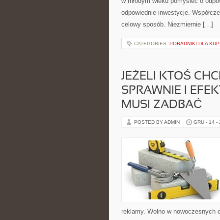
w młodym wieku pomyśleć o odpowi
odpowiednie inwestycje. Współcześ
celowy sposób. Niezmiernie […]
CATEGORIES:
PORADNIKI DLA KU
JEŻELI KTOŚ CHC
SPRAWNIE I EFE
MUSI ZADBAĆ
POSTED BY ADMIN
GRU - 14 -
reklamy. Wolno w nowoczesnych o