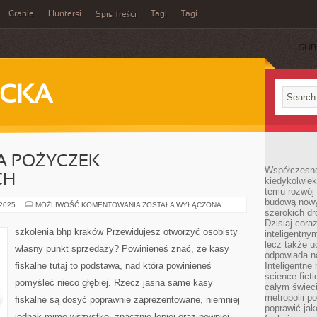
Granie
Huntersi
Tagi
Tagi
Spis Treści
SUB
ECKA
 POŻYCZEK
Współczesne 
CH
kiedykolwiek
temu rozwój 
budową nowyc
PORÓWNYWARKA
 2025
MOŻLIWOŚĆ KOMENTOWANIA
ZOSTAŁA WYŁĄCZONA
szerokich dr
POŻYCZEK
POZABANKOWYCH
Dzisiaj cora
szkolenia bhp kraków Przewidujesz otworzyć osobisty
inteligentnym
lecz także u
własny punkt sprzedaży? Powinieneś znać, że kasy
odpowiada n
fiskalne tutaj to podstawa, nad która powinieneś
Inteligentne 
science fict
pomyśleć nieco głębiej. Rzecz jasna same kasy
całym świeci
metropolii po
fiskalne są dosyć poprawnie zaprezentowane, niemniej
poprawić jak
jednak mimo wszystko, znacznie lepiej oraz pewniej,