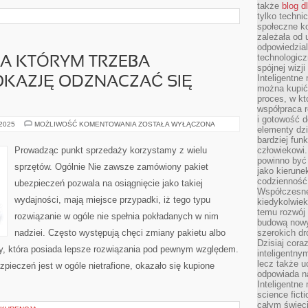
także
blog d
tylko techni
społeczne k
zależała od 
odpowiedzia
technologicz
NA KTÓRYM TRZEBA
spójnej wizj
Inteligentne
KAZJĘ ODZNACZAĆ SIĘ
można kupić
proces, w k
współpraca r
i gotowość d
KAŻDY
 2025
MOŻLIWOŚĆ KOMENTOWANIA
ZOSTAŁA WYŁĄCZONA
elementy dzi
SPRZĘT
NA
bardziej fun
KTÓRYM
Prowadząc punkt sprzedaży korzystamy z wielu
człowiekowi.
TRZEBA
powinno być
PRACOWAĆ
sprzętów. Ogólnie Nie zawsze zamówiony pakiet
MA
jako kierune
OKAZJĘ
codzienność 
ubezpieczeń pozwala na osiągnięcie jako takiej
ODZNACZAĆ
Współczesne 
SIĘ
wydajności, mają miejsce przypadki, iż tego typu
WADAMI
kiedykolwiek
temu rozwój 
rozwiązanie w ogóle nie spełnia pokładanych w nim
budową nowyc
nadziei. Często występują chęci zmiany pakietu albo
szerokich dr
Dzisiaj cora
rmy, która posiada lepsze rozwiązania pod pewnym względem.
inteligentnym
lecz także u
ezpieczeń jest w ogóle nietrafione, okazało się kupione
odpowiada n
Inteligentne 
science fict
całym świeci