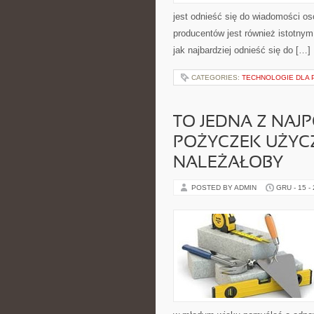
jest odnieść się do wiadomości osó
producentów jest również istotny
jak najbardziej odnieść się do […]
CATEGORIES:
TECHNOLOGIE DLA 
TO JEDNA Z NAJ
POŻYCZEK UŻYCZ
NALEŻAŁOBY
POSTED BY ADMIN
GRU - 15 -