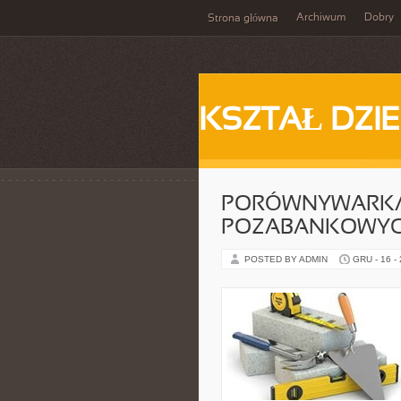
Archiwum
Dobry
Strona główna
KSZTAŁ DZI
PORÓWNYWARKA
POZABANKOWY
POSTED BY ADMIN
GRU - 16 -