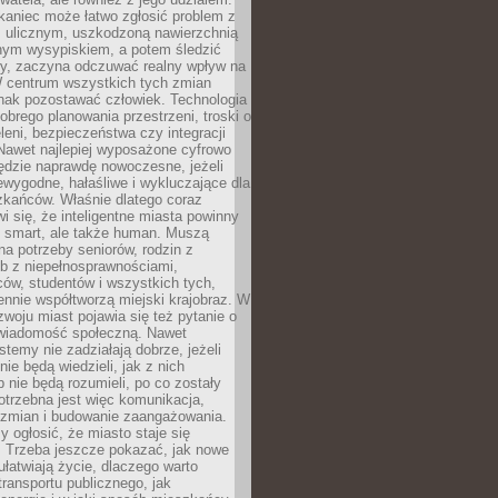
kaniec może łatwo zgłosić problem z
m ulicznym, uszkodzoną nawierzchnią
lnym wysypiskiem, a potem śledzić
wy, zaczyna odczuwać realny wpływ na
W centrum wszystkich tych zmian
nak pozostawać człowiek. Technologia
dobrego planowania przestrzeni, troski o
eleni, bezpieczeństwa czy integracji
Nawet najlepiej wyposażone cyfrowo
ędzie naprawdę nowoczesne, jeżeli
iewygodne, hałaśliwe i wykluczające dla
zkańców. Właśnie dlatego coraz
i się, że inteligentne miasta powinny
o smart, ale także human. Muszą
a potrzeby seniorów, rodzin z
b z niepełnosprawnościami,
ców, studentów i wszystkich tych,
ennie współtworzą miejski krajobraz. W
zwoju miast pojawia się też pytanie o
świadomość społeczną. Nawet
stemy nie zadziałają dobrze, jeżeli
ie będą wiedzieli, jak z nich
b nie będą rozumieli, po co zostały
trzebna jest więc komunikacja,
 zmian i budowanie zaangażowania.
y ogłosić, że miasto staje się
. Trzeba jeszcze pokazać, jak nowe
ułatwiają życie, dlaczego warto
transportu publicznego, jak