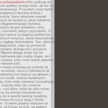
la profesjonalistów
który analizuje nie
czne aspekty rozwoju miast, ale też ich
onsekwencje. Przyszłość miast będzie
umiejętności łączenia ambicji z
lnością. Samo wdrażanie nowinek
nych nie wystarczy, jeżeli zabraknie
i i długoterminowego myślenia.
 miasto nie jest produktem, który
 i uruchomić jednym przyciskiem. To
tórym ważne są diagnoza problemów,
óżnych instytucji, udział mieszkańców
o ciągłego doskonalenia. Tam, gdzie te
ałają razem, rodzi się przestrzeń
kcjonalna, ekologiczna i przyjazna
 Właśnie dlatego smart city nie
 traktowane jako modny slogan, lecz
k rozwoju, który może realnie poprawić
milionów ludzi.
miasta zmieniają się szybciej niż
 wcześniej. Jeszcze kilkanaście lat
urbanistyczny kojarzył się głównie z
h osiedli, centrów handlowych i
óg, które miały usprawnić komunikację.
z częściej mówi się o mieście
, czyli takim, które nie tylko rośnie,
czy się potrzeb mieszkańców i
a nie w sposób bardziej świadomy.
miasta nie są już wizją z filmów
ion. To realne projekty wdrażane na
e, od Europy po Azję, od wielkich