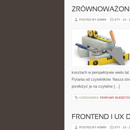
ZRÓWNOWAŻON
POSTED BY ADMIN
STY - 10 -
kosztach w perspektywie wielu lat.
Pytania od czytelników. Nasza str
przełożyć je na czytelne […]
CATEGORIES:
PERFUMY BUDŻETO
FRONTEND I UX
POSTED BY ADMIN
STY - 10 -