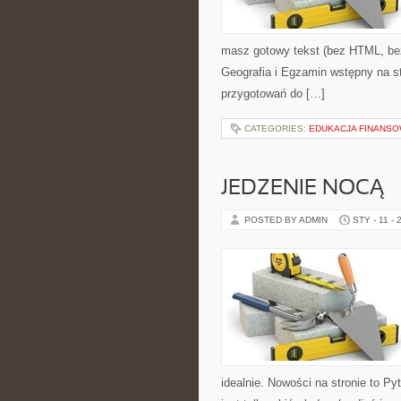
masz gotowy tekst (bez HTML, bez
Geografia i Egzamin wstępny na s
przygotowań do […]
CATEGORIES:
EDUKACJA FINANS
JEDZENIE NOCĄ –
POSTED BY ADMIN
STY - 11 - 
idealnie. Nowości na stronie to Py