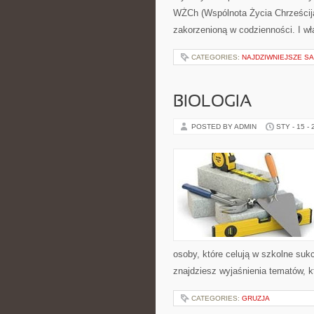
WŻCh (Wspólnota Życia Chrześcija
zakorzenioną w codzienności. I wł
CATEGORIES:
NAJDZIWNIEJSZE S
BIOLOGIA
POSTED BY ADMIN
STY - 15 -
osoby, które celują w szkolne suk
znajdziesz wyjaśnienia tematów, kt
CATEGORIES:
GRUZJA