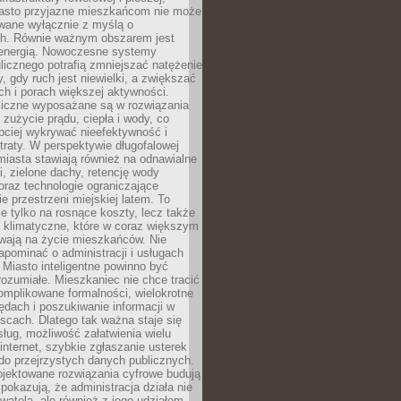
asto przyjazne mieszkańcom nie może
owane wyłącznie z myślą o
. Równie ważnym obszarem jest
energią. Nowoczesne systemy
ulicznego potrafią zmniejszać natężenie
y, gdy ruch jest niewielki, a zwiększać
ch i porach większej aktywności.
liczne wyposażane są w rozwiązania
 zużycie prądu, ciepła i wody, co
bciej wykrywać nieefektywność i
traty. W perspektywie długofalowej
 miasta stawiają również na odnawialne
ii, zielone dachy, retencję wody
raz technologie ograniczające
e przestrzeni miejskiej latem. To
e tylko na rosnące koszty, lecz także
 klimatyczne, które w coraz większym
ywają na życie mieszkańców. Nie
pominać o administracji i usługach
 Miasto inteligentne powinno być
rozumiałe. Mieszkaniec nie chce tracić
omplikowane formalności, wielokrotne
ędach i poszukiwanie informacji w
scach. Dlatego tak ważna staje się
sług, możliwość załatwienia wielu
internet, szybkie zgłaszanie usterek
do przejrzystych danych publicznych.
ojektowane rozwiązania cyfrowe budują
 pokazują, że administracja działa nie
ywatela, ale również z jego udziałem.