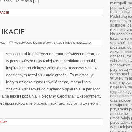
ru zdań”. To relacja […]
metropolii po
poprawić jak
funkcjonowan
RACJE
Podstawą ide
codziennym 
aplikacje, c
rozmieszczon
IKACJE
Najważniejsz
ludzi, a nie
POZOSTAŁE
sprawiać, że
2026
MOŻLIWOŚĆ KOMENTOWANIA
ZOSTAŁA WYŁĄCZONA
PUBLIKACJE
prostsze, do
zużycie ener
sptopolka.pl to praktyczna strona poświęcona temu, co
oznacza, że
wdrożeniu cy
w podstawówce najważniejsze: materiałom do nauki,
sensownym w
inspiracjom na ciekawe zajęcia oraz towarzyszeniu w
przynoszą wa
widocznych p
codziennym rozwijaniu umiejętności. To miejsce, w
W wielu mias
którym dziecko może utrwalić temat, mama i tata
systemy zarz
natężenie po
znajdzie wskazówki do mądrego wspierania, a pedagog
sygnalizację
ograniczenie
cia na lekcji i poza nią. Polecamy Geografia i Eksperymenty
oraz skrócen
est uporządkowanie procesu nauki tak, aby był przystępny i
rozwija się t
przystanki p
autobusów i 
umożliwiają 
ŁKÓW
przesiadek, 
wielu miejsc
do rozwoju in