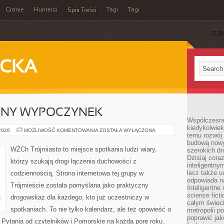
Granie
Huntersi
Tagi
Tagi
Spis Treści
SUB
ECKA
WNY WYPOCZYNEK
Współczesne 
kiedykolwiek
ROWERY
 2026
MOŻLIWOŚĆ KOMENTOWANIA
ZOSTAŁA WYŁĄCZONA
temu rozwój 
I
AKTYWNY
budową nowyc
WYPOCZYNEK
WŻCh Trójmiasto to miejsce spotkania ludzi wiary,
szerokich dr
Dzisiaj cora
którzy szukają drogi łączenia duchowości z
inteligentnym
lecz także u
codziennością. Strona internetowa tej grupy w
odpowiada n
Trójmieście została pomyślana jako praktyczny
Inteligentne 
science fict
drogowskaz dla każdego, kto już uczestniczy w
całym świeci
spotkaniach. To nie tylko kalendarz, ale też opowieść o
metropolii po
poprawić jak
 Pytania od czytelników i Pomorskie na każdą porę roku.