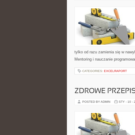
tylko od razu zamienia się w nawy
Mentoring i nauczanie programowa
CATEGORIES:
EXCELRAPORT
ZDROWE PRZEPIS
POSTED BY ADMIN
STY - 10 -