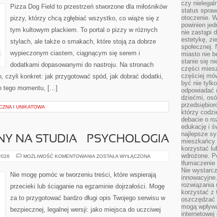
czy nielega
Pizza Dog Field to przestrzeń stworzone dla miłośników
status spra
otoczenie. 
pizzy, którzy chcą zgłębiać wszystko, co wiąże się z
powinien jed
tym kultowym plackiem. To portal o pizzy w różnych
nie zastąpi 
estetykę, zi
stylach, ale także o smakach, które stoją za dobrze
społecznej. 
wypieczonym ciastem, ciągnącym się serem i
miasto nie b
stanie się n
dodatkami dopasowanymi do nastroju. Na stronach
części mies
częściej mów
o, czyli konkret: jak przygotować spód, jak dobrać dodatki,
być nie tylk
do tego momentu, […]
odpowiadać n
dziećmi, osó
przedsiębior
CZNA I UNIKATOWA
którzy codzi
debacie o ro
edukację i 
najlepsze sy
Y NA STUDIA – PSYCHOLOGIA
mieszkańcy n
korzystać lu
wdrożone. Po
EGZAMIN
 2026
MOŻLIWOŚĆ KOMENTOWANIA
ZOSTAŁA WYŁĄCZONA
WSTĘPNY
tłumaczenie
NA
Nie wystarcz
STUDIA
Nie mogę pomóc w tworzeniu treści, które wspierają
innowacyjne
–
PSYCHOLOGIA
rozwiązania 
przecieki lub ściąganie na egzaminie dojrzałości. Mogę
korzystać z 
za to przygotować bardzo długi opis Twojego serwisu w
oszczędzać 
mogą wpływa
bezpiecznej, legalnej wersji: jako miejsca do uczciwej
internetowej