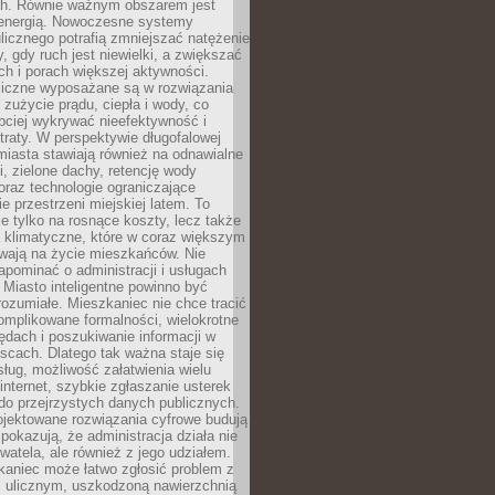
. Równie ważnym obszarem jest
energią. Nowoczesne systemy
ulicznego potrafią zmniejszać natężenie
y, gdy ruch jest niewielki, a zwiększać
ch i porach większej aktywności.
liczne wyposażane są w rozwiązania
 zużycie prądu, ciepła i wody, co
bciej wykrywać nieefektywność i
traty. W perspektywie długofalowej
 miasta stawiają również na odnawialne
ii, zielone dachy, retencję wody
raz technologie ograniczające
e przestrzeni miejskiej latem. To
e tylko na rosnące koszty, lecz także
 klimatyczne, które w coraz większym
ywają na życie mieszkańców. Nie
pominać o administracji i usługach
 Miasto inteligentne powinno być
rozumiałe. Mieszkaniec nie chce tracić
omplikowane formalności, wielokrotne
ędach i poszukiwanie informacji w
scach. Dlatego tak ważna staje się
sług, możliwość załatwienia wielu
internet, szybkie zgłaszanie usterek
do przejrzystych danych publicznych.
ojektowane rozwiązania cyfrowe budują
 pokazują, że administracja działa nie
ywatela, ale również z jego udziałem.
kaniec może łatwo zgłosić problem z
m ulicznym, uszkodzoną nawierzchnią