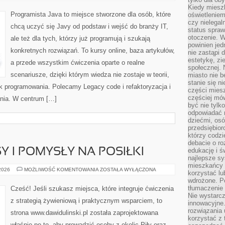
I
UX
Kiedy miesz
DLA
Programista Java to miejsce stworzone dla osób, które
oświetlenie
PROGRAMISTÓW
czy nielega
chcą uczyć się Javy od podstaw i wejść do branży IT,
status spra
otoczenie. 
ale też dla tych, którzy już programują i szukają
powinien jed
konkretnych rozwiązań. To kursy online, baza artykułów,
nie zastąpi 
estetykę, zi
a przede wszystkim ćwiczenia oparte o realne
społecznej. 
scenariusze, dzięki którym wiedza nie zostaje w teorii,
miasto nie b
stanie się n
k programowania. Polecamy Legacy code i refaktoryzacja i
części mies
częściej mów
nia. W centrum […]
być nie tylk
odpowiadać n
dziećmi, osó
przedsiębior
którzy codzi
debacie o ro
Y I POMYSŁY NA POSIŁKI
edukację i 
najlepsze sy
mieszkańcy n
ZDROWE
 2026
MOŻLIWOŚĆ KOMENTOWANIA
ZOSTAŁA WYŁĄCZONA
korzystać lu
PRZEPISY
wdrożone. Po
I
POMYSŁY
tłumaczenie
Cześć! Jeśli szukasz miejsca, które integruje ćwiczenia
NA
Nie wystarcz
POSIŁKI
z strategią żywieniową i praktycznym wsparciem, to
innowacyjne
rozwiązania 
strona www.dawidulinski.pl została zaprojektowana
korzystać z 
właśnie po to, aby prowadzić osoby z okolic Piły oraz