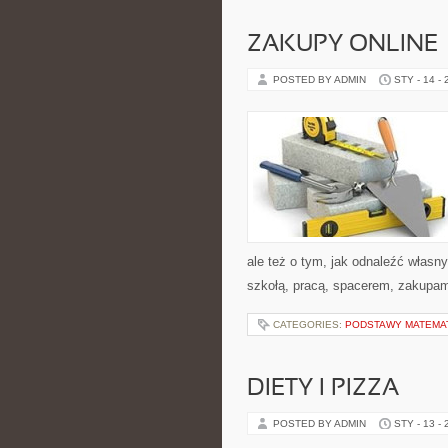
ZAKUPY ONLINE 
POSTED BY ADMIN
STY - 14 -
ale też o tym, jak odnaleźć własn
szkołą, pracą, spacerem, zakupami 
CATEGORIES:
PODSTAWY MATEMA
DIETY I PIZZA
POSTED BY ADMIN
STY - 13 -