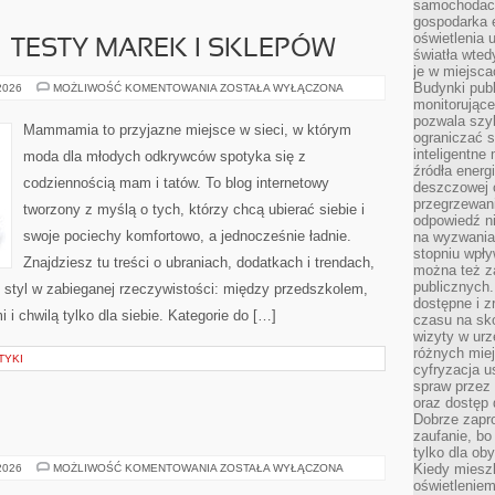
samochodach
gospodarka 
oświetlenia 
– TESTY MAREK I SKLEPÓW
światła wted
je w miejsca
Budynki pub
ZAKUPY
 2026
MOŻLIWOŚĆ KOMENTOWANIA
ZOSTAŁA WYŁĄCZONA
ONLINE
monitorujące
–
pozwala szy
TESTY
Mammamia to przyjazne miejsce w sieci, w którym
MAREK
ograniczać s
I
inteligentne
moda dla młodych odkrywców spotyka się z
SKLEPÓW
źródła energ
codziennością mam i tatów. To blog internetowy
deszczowej o
przegrzewani
tworzony z myślą o tych, którzy chcą ubierać siebie i
odpowiedź ni
swoje pociechy komfortowo, a jednocześnie ładnie.
na wyzwania
stopniu wpł
Znajdziesz tu treści o ubraniach, dodatkach i trendach,
można też za
publicznych.
y styl w zabieganej rzeczywistości: między przedszkolem,
dostępne i z
i chwilą tylko dla siebie. Kategorie do […]
czasu na sk
wizyty w urz
różnych miej
TYKI
cyfryzacja u
spraw przez 
oraz dostęp 
Dobrze zapr
zaufanie, bo
tylko dla ob
DIETY
Kiedy miesz
 2026
MOŻLIWOŚĆ KOMENTOWANIA
ZOSTAŁA WYŁĄCZONA
I
oświetlenie
PIZZA