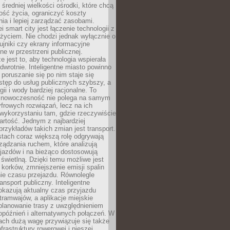
 średniej wielkości ośrodki, które chcą
ość życia, ograniczyć koszty
ia i lepiej zarządzać zasobami.
i smart city jest łączenie technologii z
życiem. Nie chodzi jednak wyłącznie o
zujniki czy ekrany informacyjne
e w przestrzeni publicznej.
e jest to, aby technologia wspierała
 odwrotnie. Inteligentne miasto powinno
 poruszanie się po nim staje się
stęp do usług publicznych szybszy, a
gii i wody bardziej racjonalne. To
 nowoczesność nie polega na samym
frowych rozwiązań, lecz na ich
ykorzystaniu tam, gdzie rzeczywiście
rtość. Jednym z najbardziej
rzykładów takich zmian jest transport.
tach coraz większą rolę odgrywają
ądzania ruchem, które analizują
jazdów i na bieżąco dostosowują
 świetlną. Dzięki temu możliwe jest
 korków, zmniejszenie emisji spalin
ie czasu przejazdu. Równolegle
ransport publiczny. Inteligentne
okazują aktualny czas przyjazdu
tramwajów, a aplikacje miejskie
planowanie trasy z uwzględnieniem
opóźnień i alternatywnych połączeń. W
ach dużą wagę przywiązuje się także
frastruktury rowerowej i pieszej,