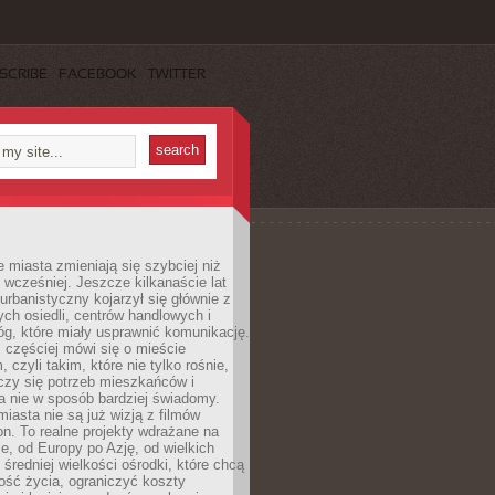
SCRIBE
FACEBOOK
TWITTER
miasta zmieniają się szybciej niż
 wcześniej. Jeszcze kilkanaście lat
urbanistyczny kojarzył się głównie z
h osiedli, centrów handlowych i
óg, które miały usprawnić komunikację.
z częściej mówi się o mieście
, czyli takim, które nie tylko rośnie,
czy się potrzeb mieszkańców i
a nie w sposób bardziej świadomy.
miasta nie są już wizją z filmów
ion. To realne projekty wdrażane na
e, od Europy po Azję, od wielkich
 średniej wielkości ośrodki, które chcą
ość życia, ograniczyć koszty