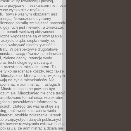
frastruktury rowerowej i pieszej,
asto przyjazne mieszkańcom nie może
owane wyłącznie z myślą o
. Równie ważnym obszarem jest
energią. Nowoczesne systemy
ulicznego potrafią zmniejszać natężenie
y, gdy ruch jest niewielki, a zwiększać
ch i porach większej aktywności.
liczne wyposażane są w rozwiązania
 zużycie prądu, ciepła i wody, co
bciej wykrywać nieefektywność i
traty. W perspektywie długofalowej
 miasta stawiają również na odnawialne
ii, zielone dachy, retencję wody
raz technologie ograniczające
e przestrzeni miejskiej latem. To
e tylko na rosnące koszty, lecz także
 klimatyczne, które w coraz większym
ywają na życie mieszkańców. Nie
pominać o administracji i usługach
 Miasto inteligentne powinno być
rozumiałe. Mieszkaniec nie chce tracić
omplikowane formalności, wielokrotne
ędach i poszukiwanie informacji w
scach. Dlatego tak ważna staje się
sług, możliwość załatwienia wielu
internet, szybkie zgłaszanie usterek
do przejrzystych danych publicznych.
ojektowane rozwiązania cyfrowe budują
 pokazują, że administracja działa nie