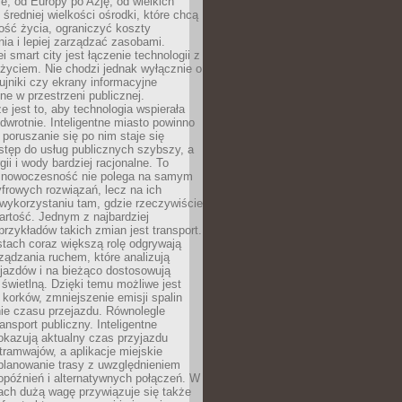
e, od Europy po Azję, od wielkich
 średniej wielkości ośrodki, które chcą
ość życia, ograniczyć koszty
ia i lepiej zarządzać zasobami.
i smart city jest łączenie technologii z
życiem. Nie chodzi jednak wyłącznie o
zujniki czy ekrany informacyjne
e w przestrzeni publicznej.
e jest to, aby technologia wspierała
 odwrotnie. Inteligentne miasto powinno
 poruszanie się po nim staje się
stęp do usług publicznych szybszy, a
gii i wody bardziej racjonalne. To
 nowoczesność nie polega na samym
frowych rozwiązań, lecz na ich
ykorzystaniu tam, gdzie rzeczywiście
rtość. Jednym z najbardziej
rzykładów takich zmian jest transport.
tach coraz większą rolę odgrywają
ądzania ruchem, które analizują
jazdów i na bieżąco dostosowują
 świetlną. Dzięki temu możliwe jest
 korków, zmniejszenie emisji spalin
ie czasu przejazdu. Równolegle
ransport publiczny. Inteligentne
okazują aktualny czas przyjazdu
tramwajów, a aplikacje miejskie
planowanie trasy z uwzględnieniem
opóźnień i alternatywnych połączeń. W
ach dużą wagę przywiązuje się także