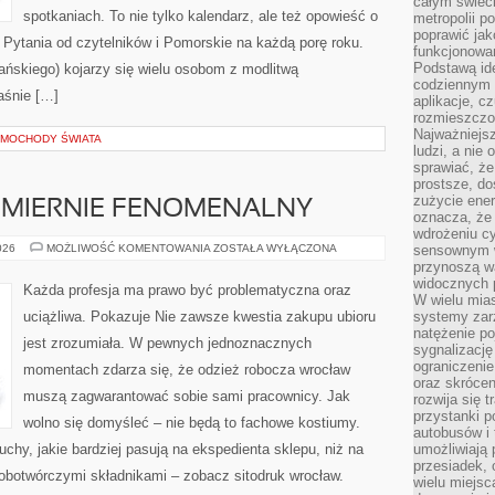
całym świeci
spotkaniach. To nie tylko kalendarz, ale też opowieść o
metropolii po
poprawić jak
 Pytania od czytelników i Pomorskie na każdą porę roku.
funkcjonowan
Podstawą ide
ńskiego) kojarzy się wielu osobom z modlitwą
codziennym 
aśnie […]
aplikacje, c
rozmieszczon
Najważniejsz
AMOCHODY ŚWIATA
ludzi, a nie
sprawiać, że
prostsze, do
zużycie ener
EZMIERNIE FENOMENALNY
oznacza, że
wdrożeniu cy
BIELIZNA
026
MOŻLIWOŚĆ KOMENTOWANIA
ZOSTAŁA WYŁĄCZONA
sensownym w
TO
przynoszą wa
NIEZMIERNIE
widocznych p
FENOMENALNY
Każda profesja ma prawo być problematyczna oraz
W wielu mias
uciążliwa. Pokazuje Nie zawsze kwestia zakupu ubioru
systemy zarz
natężenie po
jest zrozumiała. W pewnych jednoznacznych
sygnalizację
ograniczenie
momentach zdarza się, że odzież robocza wrocław
oraz skrócen
muszą zagwarantować sobie sami pracownicy. Jak
rozwija się t
przystanki p
wolno się domyśleć – nie będą to fachowe kostiumy.
autobusów i 
chy, jakie bardziej pasują na ekspedienta sklepu, niż na
umożliwiają 
przesiadek, 
orobotwórczymi składnikami – zobacz sitodruk wrocław.
wielu miejsc