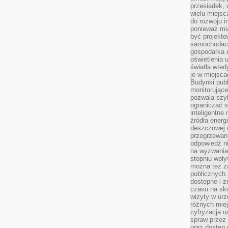
przesiadek, 
wielu miejsc
do rozwoju in
ponieważ mi
być projekt
samochodach
gospodarka 
oświetlenia 
światła wted
je w miejsca
Budynki pub
monitorujące
pozwala szy
ograniczać s
inteligentne
źródła energ
deszczowej o
przegrzewani
odpowiedź ni
na wyzwania
stopniu wpł
można też za
publicznych.
dostępne i z
czasu na sk
wizyty w urz
różnych miej
cyfryzacja u
spraw przez 
oraz dostęp 