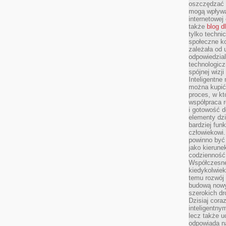
oszczędzać 
mogą wpływa
internetowej
także
blog d
tylko techni
społeczne k
zależała od 
odpowiedzia
technologicz
spójnej wizj
Inteligentne
można kupić
proces, w k
współpraca r
i gotowość d
elementy dzi
bardziej fun
człowiekowi.
powinno być
jako kierune
codzienność 
Współczesne 
kiedykolwiek
temu rozwój 
budową nowyc
szerokich dr
Dzisiaj cora
inteligentnym
lecz także u
odpowiada n