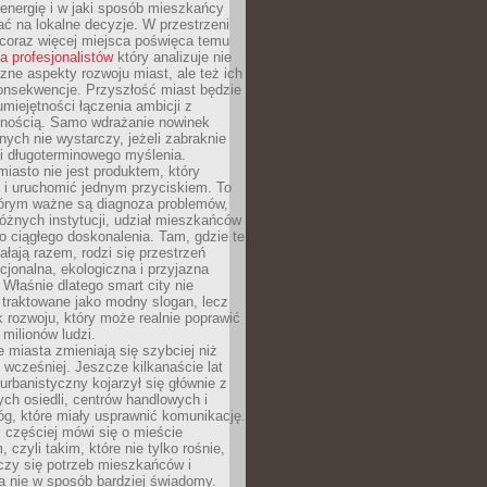
energię i w jaki sposób mieszkańcy
ć na lokalne decyzje. W przestrzeni
 coraz więcej miejsca poświęca temu
la profesjonalistów
który analizuje nie
czne aspekty rozwoju miast, ale też ich
onsekwencje. Przyszłość miast będzie
umiejętności łączenia ambicji z
lnością. Samo wdrażanie nowinek
nych nie wystarczy, jeżeli zabraknie
i i długoterminowego myślenia.
 miasto nie jest produktem, który
 i uruchomić jednym przyciskiem. To
tórym ważne są diagnoza problemów,
óżnych instytucji, udział mieszkańców
o ciągłego doskonalenia. Tam, gdzie te
ałają razem, rodzi się przestrzeń
kcjonalna, ekologiczna i przyjazna
 Właśnie dlatego smart city nie
 traktowane jako modny slogan, lecz
k rozwoju, który może realnie poprawić
milionów ludzi.
miasta zmieniają się szybciej niż
 wcześniej. Jeszcze kilkanaście lat
urbanistyczny kojarzył się głównie z
h osiedli, centrów handlowych i
óg, które miały usprawnić komunikację.
z częściej mówi się o mieście
, czyli takim, które nie tylko rośnie,
czy się potrzeb mieszkańców i
a nie w sposób bardziej świadomy.