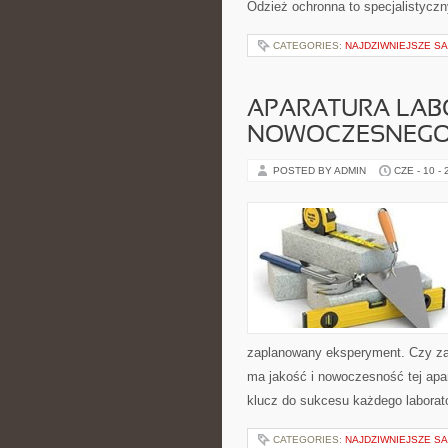
Odzież ochronna to specjalistycz
CATEGORIES:
NAJDZIWNIEJSZE S
APARATURA LAB
NOWOCZESNEGO
POSTED BY ADMIN
CZE - 10 -
zaplanowany eksperyment. Czy zas
ma jakość i nowoczesność tej apara
klucz do sukcesu każdego laborat
CATEGORIES:
NAJDZIWNIEJSZE S