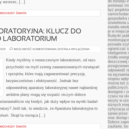
do rozwoju in
ny wzorzec, […]
ponieważ mi
być projekt
AMOCHODY ŚWIATA
samochodach
gospodarka 
oświetlenia 
światła wted
ORATORYJNA: KLUCZ DO
je w miejsca
Budynki pub
 LABORATORIUM
monitorujące
pozwala szy
ograniczać s
APARATURA
 2025
MOŻLIWOŚĆ KOMENTOWANIA
ZOSTAŁA WYŁĄCZONA
LABORATORYJNA:
inteligentne
KLUCZ
źródła energ
DO
Kiedy myślimy o nowoczesnym laboratorium, od razu
deszczowej o
NOWOCZESNEGO
LABORATORIUM
przegrzewani
przychodzi na myśl szereg zaawansowanych rozwiązań
odpowiedź ni
i sprzętów, które mają zagwarantować precyzję,
na wyzwania
stopniu wpł
bezpieczeństwo i efektywność. Jednak bez
można też za
publicznych.
odpowiedniej aparatury laboratoryjnej nawet najbardziej
dostępne i z
ambitne plany mogą się rozpaść niczym dobrze
czasu na sk
wizyty w urz
tanawialiście się kiedyś, jak duży wpływ na wyniki badań
różnych miej
tury? Jeśli tak, to wiedzcie, że Aparatura laboratoryjna to
cyfryzacja u
spraw przez 
orium. Skąd ta rosnąca […]
oraz dostęp 
Dobrze zapr
zaufanie, bo
AMOCHODY ŚWIATA