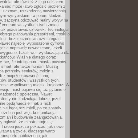
ywatela, ale również z jego udziałem.
kaniec może łatwo zgłosić problem z
m ulicznym, uszkodzoną nawierzchnią
lnym wysypiskiem, a potem śledzić
wy, zaczyna odczuwać realny wpływ na
W centrum wszystkich tych zmian
nak pozostawać człowiek. Technologia
dobrego planowania przestrzeni, troski o
eleni, bezpieczeństwa czy integracji
Nawet najlepiej wyposażone cyfrowo
ędzie naprawdę nowoczesne, jeżeli
iewygodne, hałaśliwe i wykluczające dla
zkańców. Właśnie dlatego coraz
i się, że inteligentne miasta powinny
o smart, ale także human. Muszą
a potrzeby seniorów, rodzin z
b z niepełnosprawnościami,
ców, studentów i wszystkich tych,
ennie współtworzą miejski krajobraz. W
zwoju miast pojawia się też pytanie o
świadomość społeczną. Nawet
stemy nie zadziałają dobrze, jeżeli
ie będą wiedzieli, jak z nich
b nie będą rozumieli, po co zostały
trzebna jest więc komunikacja,
 zmian i budowanie zaangażowania.
y ogłosić, że miasto staje się
. Trzeba jeszcze pokazać, jak nowe
ułatwiają życie, dlaczego warto
transportu publicznego, jak