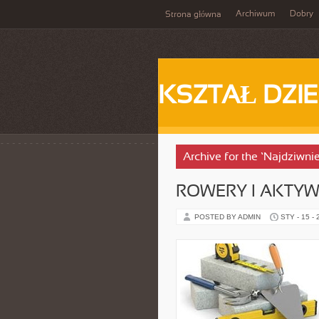
Archiwum
Dobry
Strona główna
KSZTAŁ DZI
Archive for the ‘Najdziwn
ROWERY I AKTY
POSTED BY ADMIN
STY - 15 -