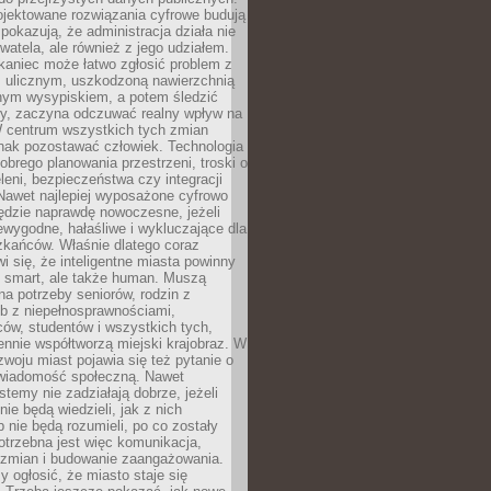
ojektowane rozwiązania cyfrowe budują
 pokazują, że administracja działa nie
ywatela, ale również z jego udziałem.
kaniec może łatwo zgłosić problem z
m ulicznym, uszkodzoną nawierzchnią
lnym wysypiskiem, a potem śledzić
wy, zaczyna odczuwać realny wpływ na
W centrum wszystkich tych zmian
nak pozostawać człowiek. Technologia
dobrego planowania przestrzeni, troski o
eleni, bezpieczeństwa czy integracji
Nawet najlepiej wyposażone cyfrowo
ędzie naprawdę nowoczesne, jeżeli
iewygodne, hałaśliwe i wykluczające dla
zkańców. Właśnie dlatego coraz
i się, że inteligentne miasta powinny
o smart, ale także human. Muszą
a potrzeby seniorów, rodzin z
b z niepełnosprawnościami,
ców, studentów i wszystkich tych,
ennie współtworzą miejski krajobraz. W
zwoju miast pojawia się też pytanie o
świadomość społeczną. Nawet
stemy nie zadziałają dobrze, jeżeli
ie będą wiedzieli, jak z nich
b nie będą rozumieli, po co zostały
trzebna jest więc komunikacja,
 zmian i budowanie zaangażowania.
y ogłosić, że miasto staje się