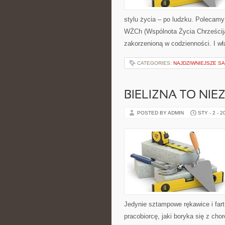
stylu życia – po ludzku. Polecamy
WŻCh (Wspólnota Życia Chrześcija
zakorzenioną w codzienności. I wł
CATEGORIES:
NAJDZIWNIEJSZE S
BIELIZNA TO NI
POSTED BY ADMIN
STY - 2 - 2
Jedynie sztampowe rękawice i fartu
pracobiorcę, jaki boryka się z ch