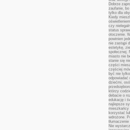
Dobrze zapr
zaufanie, bo
tylko dla ob
Kiedy miesz
oświetlenie
czy nielega
status spra
otoczenie. 
powinien jed
nie zastąpi 
estetykę, zi
społecznej. 
miasto nie b
stanie się n
części mies
częściej mów
być nie tylk
odpowiadać n
dziećmi, osó
przedsiębior
którzy codzi
debacie o ro
edukację i 
najlepsze sy
mieszkańcy n
korzystać lu
wdrożone. Po
tłumaczenie
Nie wystarcz