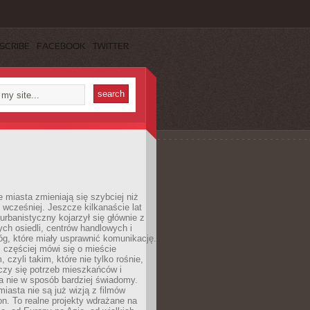
SCRIBE
FACEBOOK
TWITTER
miasta zmieniają się szybciej niż
 wcześniej. Jeszcze kilkanaście lat
urbanistyczny kojarzył się głównie z
h osiedli, centrów handlowych i
óg, które miały usprawnić komunikację.
z częściej mówi się o mieście
, czyli takim, które nie tylko rośnie,
czy się potrzeb mieszkańców i
a nie w sposób bardziej świadomy.
miasta nie są już wizją z filmów
ion. To realne projekty wdrażane na