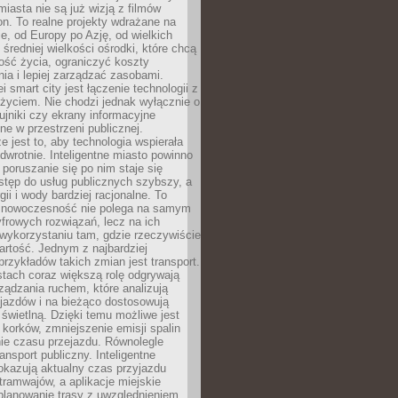
miasta nie są już wizją z filmów
ion. To realne projekty wdrażane na
e, od Europy po Azję, od wielkich
 średniej wielkości ośrodki, które chcą
ość życia, ograniczyć koszty
ia i lepiej zarządzać zasobami.
i smart city jest łączenie technologii z
życiem. Nie chodzi jednak wyłącznie o
zujniki czy ekrany informacyjne
e w przestrzeni publicznej.
e jest to, aby technologia wspierała
 odwrotnie. Inteligentne miasto powinno
 poruszanie się po nim staje się
stęp do usług publicznych szybszy, a
gii i wody bardziej racjonalne. To
 nowoczesność nie polega na samym
frowych rozwiązań, lecz na ich
ykorzystaniu tam, gdzie rzeczywiście
rtość. Jednym z najbardziej
rzykładów takich zmian jest transport.
tach coraz większą rolę odgrywają
ądzania ruchem, które analizują
jazdów i na bieżąco dostosowują
 świetlną. Dzięki temu możliwe jest
 korków, zmniejszenie emisji spalin
ie czasu przejazdu. Równolegle
ransport publiczny. Inteligentne
okazują aktualny czas przyjazdu
tramwajów, a aplikacje miejskie
planowanie trasy z uwzględnieniem