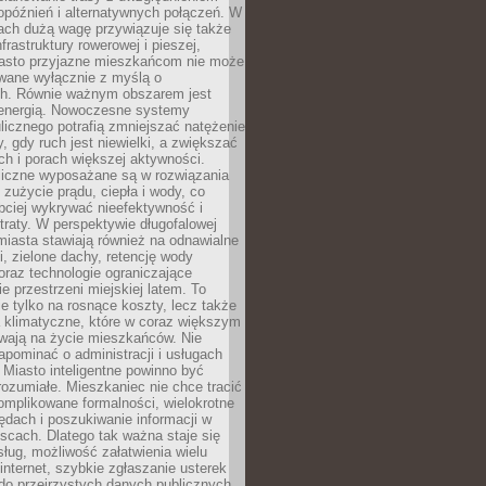
opóźnień i alternatywnych połączeń. W
ach dużą wagę przywiązuje się także
frastruktury rowerowej i pieszej,
asto przyjazne mieszkańcom nie może
owane wyłącznie z myślą o
. Równie ważnym obszarem jest
energią. Nowoczesne systemy
ulicznego potrafią zmniejszać natężenie
y, gdy ruch jest niewielki, a zwiększać
ch i porach większej aktywności.
liczne wyposażane są w rozwiązania
 zużycie prądu, ciepła i wody, co
bciej wykrywać nieefektywność i
traty. W perspektywie długofalowej
 miasta stawiają również na odnawialne
ii, zielone dachy, retencję wody
raz technologie ograniczające
e przestrzeni miejskiej latem. To
e tylko na rosnące koszty, lecz także
 klimatyczne, które w coraz większym
ywają na życie mieszkańców. Nie
pominać o administracji i usługach
 Miasto inteligentne powinno być
rozumiałe. Mieszkaniec nie chce tracić
omplikowane formalności, wielokrotne
ędach i poszukiwanie informacji w
scach. Dlatego tak ważna staje się
sług, możliwość załatwienia wielu
internet, szybkie zgłaszanie usterek
do przejrzystych danych publicznych.