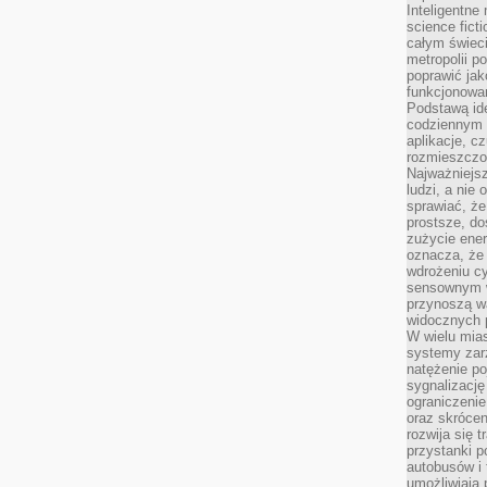
Inteligentne 
science fict
całym świeci
metropolii po
poprawić jak
funkcjonowan
Podstawą ide
codziennym 
aplikacje, c
rozmieszczon
Najważniejsz
ludzi, a nie
sprawiać, że
prostsze, do
zużycie ener
oznacza, że
wdrożeniu cy
sensownym w
przynoszą wa
widocznych p
W wielu mias
systemy zarz
natężenie po
sygnalizację
ograniczenie
oraz skrócen
rozwija się t
przystanki p
autobusów i 
umożliwiają 