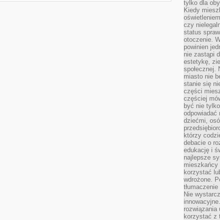
tylko dla ob
Kiedy miesz
oświetlenie
czy nielega
status spra
otoczenie. 
powinien jed
nie zastąpi 
estetykę, zi
społecznej. 
miasto nie b
stanie się n
części mies
częściej mów
być nie tylk
odpowiadać n
dziećmi, osó
przedsiębior
którzy codzi
debacie o ro
edukację i 
najlepsze sy
mieszkańcy n
korzystać lu
wdrożone. Po
tłumaczenie
Nie wystarcz
innowacyjne
rozwiązania 
korzystać z 