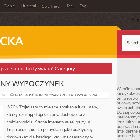
Granie
Huntersi
Tagi
Tagi
Spis Treści
SUB
ECKA
iejsze samochody świata’ Category
WNY WYPOCZYNEK
Współczesne 
kiedykolwiek
ROWERY
 2026
MOŻLIWOŚĆ KOMENTOWANIA
ZOSTAŁA WYŁĄCZONA
temu rozwój 
I
AKTYWNY
budową nowyc
WYPOCZYNEK
WŻCh Trójmiasto to miejsce spotkania ludzi wiary,
szerokich dr
Dzisiaj cora
którzy szukają drogi łączenia duchowości z
inteligentnym
lecz także u
codziennością. Strona internetowa tej grupy w
odpowiada n
Trójmieście została pomyślana jako praktyczny
Inteligentne 
science fict
drogowskaz dla każdego, kto już uczestniczy w