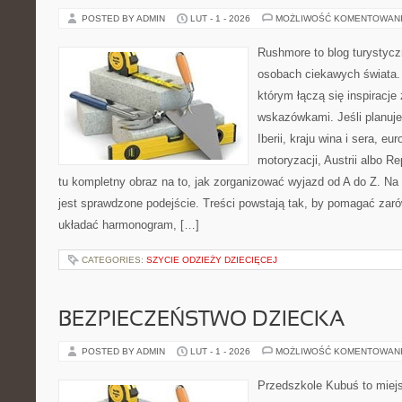
POSTED BY ADMIN
LUT - 1 - 2026
MOŻLIWOŚĆ KOMENTOWAN
Rushmore to blog turystycz
osobach ciekawych świata. 
którym łączą się inspiracje
wskazówkami. Jeśli planuje
Iberii, kraju wina i sera, eu
motoryzacji, Austrii albo Re
tu kompletny obraz na to, jak zorganizować wyjazd od A do Z. N
jest sprawdzone podejście. Treści powstają tak, by pomagać zar
układać harmonogram, […]
CATEGORIES:
SZYCIE ODZIEŻY DZIECIĘCEJ
BEZPIECZEŃSTWO DZIECKA
POSTED BY ADMIN
LUT - 1 - 2026
MOŻLIWOŚĆ KOMENTOWAN
Przedszkole Kubuś to miej