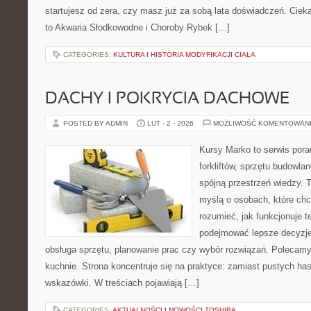
startujesz od zera, czy masz już za sobą lata doświadczeń. Ciek
to Akwaria Słodkowodne i Choroby Rybek […]
CATEGORIES:
KULTURA I HISTORIA MODYFIKACJI CIAŁA
DACHY I POKRYCIA DACHOWE
POSTED BY ADMIN
LUT - 2 - 2026
MOŻLIWOŚĆ KOMENTOWAN
Kursy Marko to serwis pora
forkliftów, sprzętu budowla
spójną przestrzeń wiedzy. 
myślą o osobach, które chc
rozumieć, jak funkcjonuje te
podejmować lepsze decyzje
obsługa sprzętu, planowanie prac czy wybór rozwiązań. Polecamy 
kuchnie. Strona koncentruje się na praktyce: zamiast pustych has
wskazówki. W treściach pojawiają […]
CATEGORIES:
AKTUALNOŚCI I NOWOŚCI TOSHIBA