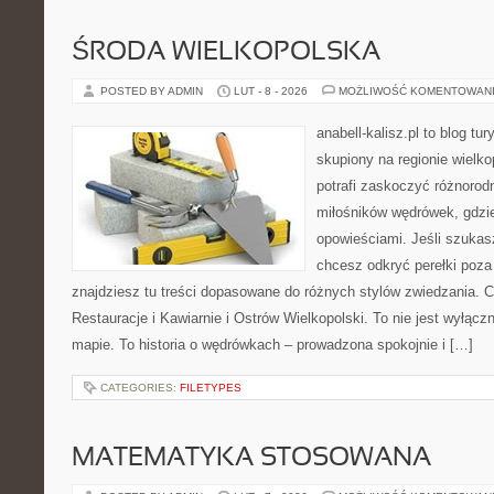
ŚRODA WIELKOPOLSKA
POSTED BY ADMIN
LUT - 8 - 2026
MOŻLIWOŚĆ KOMENTOWAN
anabell-kalisz.pl to blog t
skupiony na regionie wielko
potrafi zaskoczyć różnorod
miłośników wędrówek, gdzi
opowieściami. Jeśli szukas
chcesz odkryć perełki poz
znajdziesz tu treści dopasowane do różnych stylów zwiedzania. 
Restauracje i Kawiarnie i Ostrów Wielkopolski. To nie jest wyłącz
mapie. To historia o wędrówkach – prowadzona spokojnie i […]
CATEGORIES:
FILETYPES
MATEMATYKA STOSOWANA