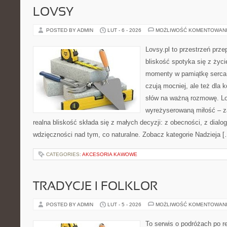
LOVSY
POSTED BY ADMIN
LUT - 6 - 2026
MOŻLIWOŚĆ KOMENTOWAN
Lovsy.pl to przestrzeń prz
bliskość spotyka się z życi
momenty w pamiątkę serca. 
czują mocniej, ale też dla 
słów na ważną rozmowę. Lov
wyreżyserowaną miłość – z
realna bliskość składa się z małych decyzji: z obecności, z dialogu
wdzięczności nad tym, co naturalne. Zobacz kategorie Nadzieja [
CATEGORIES:
AKCESORIA KAWOWE
TRADYCJE I FOLKLOR
POSTED BY ADMIN
LUT - 5 - 2026
MOŻLIWOŚĆ KOMENTOWAN
To serwis o podróżach po r