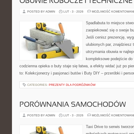
OBUWIE ROBOCZE I TECHNICZNE
POSTED BY ADMIN
LUT - 3 - 2026
MOŻLIWOŚĆ KOMENTOWAN
Spadlabuta to miejsce stwo
zaopiekować się o swoje b
Jeśli cenisz prezencję, wy
ulubionych par, znajdziesz
utrzymania obuwia w najlep
kompleksowe podejście do 
codzienna opieka o buty staje się łatwa, a efekty widać już po pi
to: Kolekcjonerzy i pasjonaci butów i Buty DIY – przeróbki i perso
CATEGORIES:
PREZENTY DLA PODRÓŻNIKÓW
PORÓWNANIA SAMOCHODÓW
POSTED BY ADMIN
LUT - 3 - 2026
MOŻLIWOŚĆ KOMENTOWAN
Taxi Drive to serwis tworzo
miłośnikach motoryzacji or