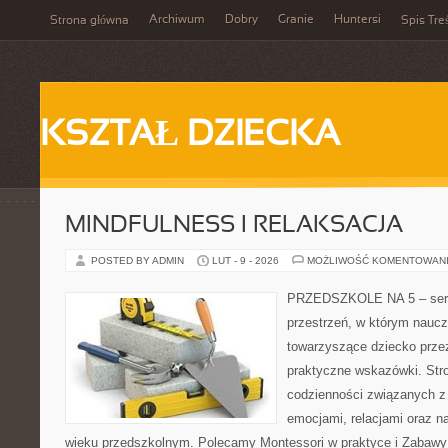
Archiwum
Dobry
Granie
Huntersi
Strona główna
Spis Tre
KSZTAŁ DZIECKA
MINDFULNESS I RELAKSACJA
POSTED BY ADMIN
LUT - 9 - 2026
MOŻLIWOŚĆ KOMENTOWAN
PRZEDSZKOLE NA 5 – serwi
przestrzeń, w którym naucz
towarzyszące dziecko prze
praktyczne wskazówki. Stro
codzienności związanych z
emocjami, relacjami oraz 
wieku przedszkolnym. Polecamy Montessori w praktyce i Zabawy t