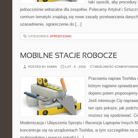
taki sposób, aby procedury 
jednocześnie wdrażalne dla zespołów. Polecamy Artykuł i Sztuczna
centrum tematyki znajdują się nowe zasady przetwarzania danych
uzasadnienie, ograniczenie do […]
CATEGORIES:
AFRODYZJAKI
MOBILNE STACJE ROBOCZE
POSTED BY ADMIN
LUT - 6 - 2026
MOŻLIWOŚĆ KOMENTOWAN
Pracownia napraw Toshiba 
którym najpierw sprawdzam
dopiero potem proponujemy
Jeśli interesuje Cię napraw
ten opis pokaże, jak podch
możesz się spodziewać. Ci
Modernizacja i Ulepszenia Sprzętu i Recenzje Laptopów Innych M
koncentruje się na urządzeniach Toshiba, w tym szczególnie na ro
multimedialne i nowsze potrafią […]