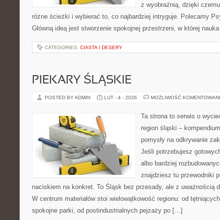
z wyobraźnią, dzięki czem
różne ścieżki i wybierać to, co najbardziej intryguje. Polecamy Ps
Główną ideą jest stworzenie spokojnej przestrzeni, w której nauk
CATEGORIES:
CIASTA I DESERY
PIEKARY ŚLĄSKIE
POSTED BY ADMIN
LUT - 4 - 2026
MOŻLIWOŚĆ KOMENTOWAN
Ta strona to serwis o wyc
region śląski – kompendiu
pomysły na odkrywanie zak
Jeśli potrzebujesz gotowyc
albo bardziej rozbudowanyc
znajdziesz tu przewodniki 
naciskiem na konkret. To Śląsk bez przesady, ale z uważnością dla
W centrum materiałów stoi wielowątkowość regionu: od tętniącyc
spokojne parki, od postindustrialnych pejzaży po […]