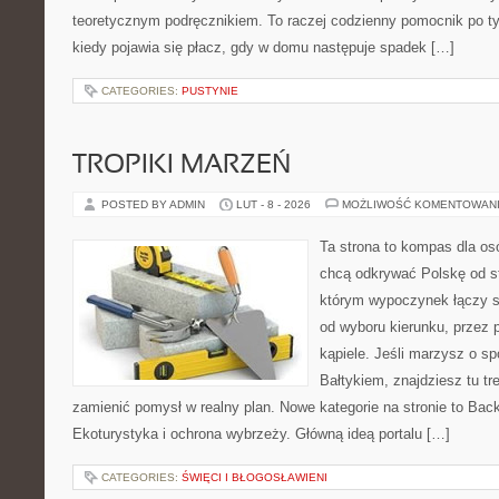
teoretycznym podręcznikiem. To raczej codzienny pomocnik po ty
kiedy pojawia się płacz, gdy w domu następuje spadek […]
CATEGORIES:
PUSTYNIE
TROPIKI MARZEŃ
POSTED BY ADMIN
LUT - 8 - 2026
MOŻLIWOŚĆ KOMENTOWAN
Ta strona to kompas dla os
chcą odkrywać Polskę od st
którym wypoczynek łączy s
od wyboru kierunku, przez 
kąpiele. Jeśli marzysz o 
Bałtykiem, znajdziesz tu tr
zamienić pomysł w realny plan. Nowe kategorie na stronie to Bac
Ekoturystyka i ochrona wybrzeży. Główną ideą portalu […]
CATEGORIES:
ŚWIĘCI I BŁOGOSŁAWIENI