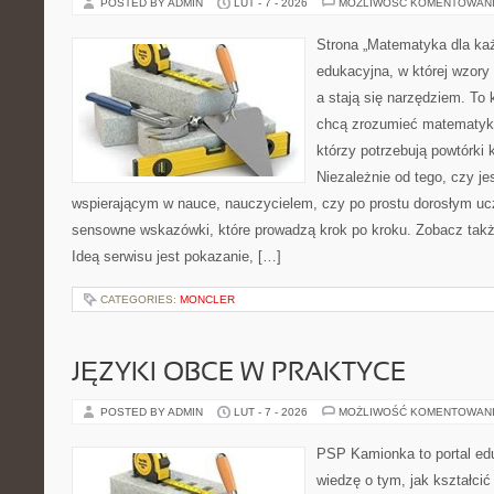
POSTED BY ADMIN
LUT - 7 - 2026
MOŻLIWOŚĆ KOMENTOWAN
Strona „Matematyka dla każ
edukacyjna, w której wzory
a stają się narzędziem. To
chcą zrozumieć matematykę
którzy potrzebują powtórki
Niezależnie od tego, czy j
wspierającym w nauce, nauczycielem, czy po prostu dorosłym uc
sensowne wskazówki, które prowadzą krok po kroku. Zobacz takż
Ideą serwisu jest pokazanie, […]
CATEGORIES:
MONCLER
JĘZYKI OBCE W PRAKTYCE
POSTED BY ADMIN
LUT - 7 - 2026
MOŻLIWOŚĆ KOMENTOWAN
PSP Kamionka to portal edu
wiedzę o tym, jak kształcić