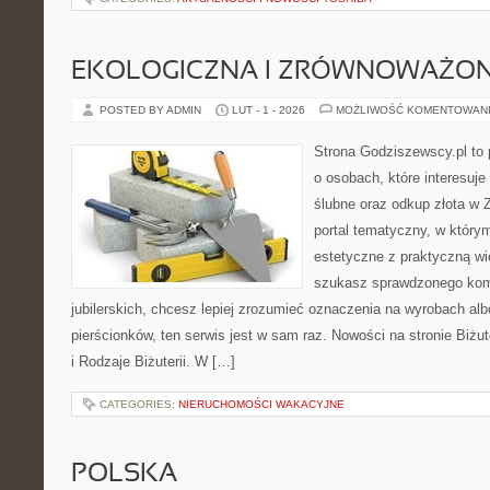
EKOLOGICZNA I ZRÓWNOWAŻONA
POSTED BY ADMIN
LUT - 1 - 2026
MOŻLIWOŚĆ KOMENTOWAN
Strona Godziszewscy.pl to 
o osobach, które interesuje
ślubne oraz odkup złota w 
portal tematyczny, w który
estetyczne z praktyczną w
szukasz sprawdzonego ko
jubilerskich, chcesz lepiej zrozumieć oznaczenia na wyrobach al
pierścionków, ten serwis jest w sam raz. Nowości na stronie Biżute
i Rodzaje Biżuterii. W […]
CATEGORIES:
NIERUCHOMOŚCI WAKACYJNE
POLSKA