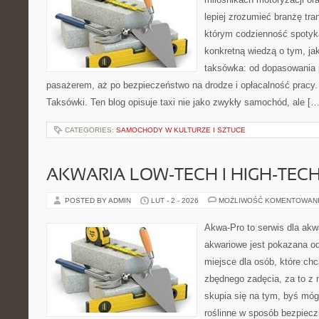
lepiej zrozumieć branżę tra
którym codzienność spotyka
konkretną wiedzą o tym, ja
taksówka: od dopasowania p
pasażerem, aż po bezpieczeństwo na drodze i opłacalność pracy.
Taksówki. Ten blog opisuje taxi nie jako zwykły samochód, ale […
CATEGORIES:
SAMOCHODY W KULTURZE I SZTUCE
AKWARIA LOW-TECH I HIGH-TEC
POSTED BY ADMIN
LUT - 2 - 2026
MOŻLIWOŚĆ KOMENTOWAN
Akwa-Pro to serwis dla ak
akwariowe jest pokazana od
miejsce dla osób, które ch
zbędnego zadęcia, za to z 
skupia się na tym, byś mó
roślinne w sposób bezpieczn