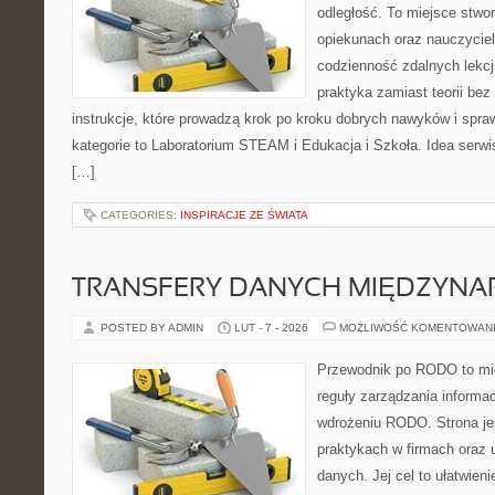
odległość. To miejsce stwo
opiekunach oraz nauczycie
codzienność zdalnych lekcji.
praktyka zamiast teorii bez
instrukcje, które prowadzą krok po kroku dobrych nawyków i spr
kategorie to Laboratorium STEAM i Edukacja i Szkoła. Idea serwis
[…]
CATEGORIES:
INSPIRACJE ZE ŚWIATA
TRANSFERY DANYCH MIĘDZYN
POSTED BY ADMIN
LUT - 7 - 2026
MOŻLIWOŚĆ KOMENTOWAN
Przewodnik po RODO to mie
reguły zarządzania informac
wdrożeniu RODO. Strona je
praktykach w firmach oraz 
danych. Jej cel to ułatwieni