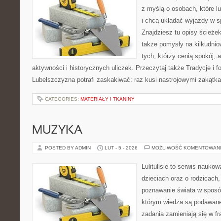
z myślą o osobach, które lu
i chcą układać wyjazdy w s
Znajdziesz tu opisy ścieżek
także pomysły na kilkudnio
tych, którzy cenią spokój, 
aktywności i historycznych uliczek. Przeczytaj także Tradycje i fo
Lubelszczyzna potrafi zaskakiwać: raz kusi nastrojowymi zakątk
CATEGORIES:
MATERIAŁY I TKANINY
MUZYKA
POSTED BY ADMIN
LUT - 5 - 2026
MOŻLIWOŚĆ KOMENTOWAN
Lulitulisie to serwis nauko
dzieciach oraz o rodzicach
poznawanie świata w sposób
którym wiedza są podawane
zadania zamieniają się w fr