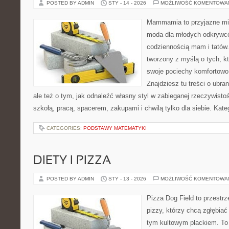
POSTED BY ADMIN
STY - 14 - 2026
MOŻLIWOŚĆ KOMENTOWA
Mammamia to przyjazne mie
moda dla młodych odkrywcó
codziennością mam i tatów.
tworzony z myślą o tych, kt
swoje pociechy komfortowo,
Znajdziesz tu treści o ubra
ale też o tym, jak odnaleźć własny styl w zabieganej rzeczywist
szkołą, pracą, spacerem, zakupami i chwilą tylko dla siebie. Kate
CATEGORIES:
PODSTAWY MATEMATYKI
DIETY I PIZZA
POSTED BY ADMIN
STY - 13 - 2026
MOŻLIWOŚĆ KOMENTOWA
Pizza Dog Field to przestr
pizzy, którzy chcą zgłębiać
tym kultowym plackiem. To 