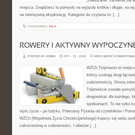
„zwiedzanie” zamienia się 
miejsca. Znajdziesz tu pomysły na wyjazdy krótkie i długie, na wy
na intensywną eksplorację. Kategorie do czytania to: […]
CATEGORIES:
PIŁA
ROWERY I AKTYWNY WYPOCZYN
POSTED BY ADMIN
STY - 15 - 2026
MOŻLIWOŚĆ KOMENTOWA
WŻCh Trójmiasto to miejsce
którzy szukają drogi łącze
codziennością. Strona inter
Trójmieście została pomyśl
drogowskaz dla każdego, kt
spotkaniach. To nie tylko k
stylu życia – po ludzku. Polecamy Pytania od czytelników i Pomo
WŻCh (Wspólnota Życia Chrześcijańskiego) kojarzy się wielu os
zakorzenioną w codzienności. I właśnie […]