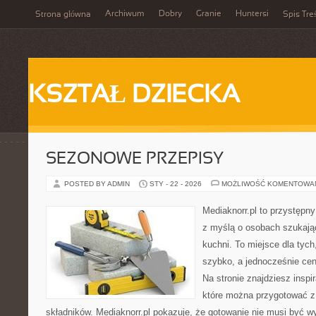
Archiwum
Dobry
Granie
Huntersi
Strona główna
Spis Tre
KSZTAŁ DZIECKA
SEZONOWE PRZEPISY
POSTED BY ADMIN
STY - 22 - 2026
MOŻLIWOŚĆ KOMENTOWA
Mediaknorr.pl to przystępny
z myślą o osobach szukają
kuchni. To miejsce dla tyc
szybko, a jednocześnie ce
Na stronie znajdziesz inspi
które można przygotować z
składników. Mediaknorr.pl pokazuje, że gotowanie nie musi być w