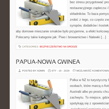
bez stresu przygotować pro
restauracyjnego zaplecza 
składników. To baza pomysłó
zrobić z tego, co często zw
syropów, dodatków i kostek 
aby domowe mieszanie smaków było przyjemne, a efekt końcowy 
Polecamy takie kategorie jak: Piwo i browarnictwo i Nalewki […]
CATEGORIES:
BEZPIECZEŃSTWO NA DRODZE
PAPUA-NOWA GWINEA
POSTED BY ADMIN
STY - 16 - 2026
MOŻLIWOŚĆ KOMENTOWA
Polka w NZ to turystyczny 
osobach, które marzą o Aot
Australii albo po prostu ch
zachwytu. To miejsce, gdz
spotykają się z opowieściam