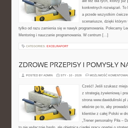
ale też dla tych, którzy już
konkretnych rozwiązań. To k
a przede wszystkim ćwiczen
scenariusze, dzięki którym w
tylko od razu zamienia się w nawyk programowania. Polecamy Lega
Mentoring i nauczanie programowania. W centrum […]
CATEGORIES:
EXCELRAPORT
ZDROWE PRZEPISY I POMYSŁY NA
POSTED BY ADMIN
STY - 10 - 2026
MOŻLIWOŚĆ KOMENTOWA
Cześć! Jeśli szukasz miejsc
z strategią żywieniową i p
strona www.dawidulinski.pl
właśnie po to, aby prowadzi
klientów z całej Polski w dr
„Trener personalny Piła – Daw
to nie wyłącznie hasło, ale obietnica ciągłej pracy opartej o strat