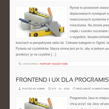
Rymar to przestrzeń stworz
dopasowanych rozwiązań w 
nowoczesnych systemów ins
mieszkania. Na stronie pre
ciepła i szeroko rozumiane
o wygodzie, bezpieczeństwi
kosztach w perspektywie wielu lat. Ciekawe kategorie to Ogród, tar
Pytania od czytelników. Nasza strona jest po to, aby w jednym pu
przełożyć je na czytelne […]
CATEGORIES:
PERFUMY BUDŻETOWE
FRONTEND I UX DLA PROGRAMI
POSTED BY ADMIN
STY - 10 - 2026
MOŻLIWOŚĆ KOMENTOWA
Programista Java to miejsc
chcą uczyć się Javy od pod