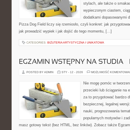
stylach, ale także o smakac
wypieczonym ciastem, ciąg
dodatkami dopasowanymi do
Pizza Dog Field liczy się rzemiosło, czyli konkret: jak przygotowa
jak prowadzić wypiek i jak dojść do tego momentu, […]
CATEGORIES:
BIŻUTERIA ARTYSTYCZNA I UNIKATOWA
EGZAMIN WSTĘPNY NA STUDIA –
POSTED BY ADMIN
STY - 12 - 2026
MOŻLIWOŚĆ KOMENTOWA
Nie mogę pomóc w tworzeniu
przecieki lub ściąganie na 
za to przygotować bardzo d
bezpiecznej, legalnej wersj
nauki, prognozowania tema
popularnych motywów i zad
masz gotowy tekst (bez HTML, bez linków). Zobacz także Egzami