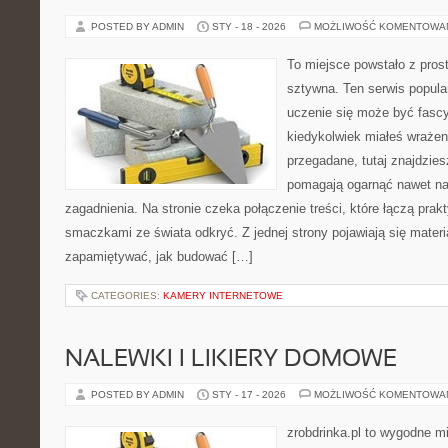
POSTED BY ADMIN
STY - 18 - 2026
MOŻLIWOŚĆ KOMENTOWA
To miejsce powstało z pros
sztywna. Ten serwis popul
uczenie się może być fascy
kiedykolwiek miałeś wrażen
przegadane, tutaj znajdzies
pomagają ogarnąć nawet naj
zagadnienia. Na stronie czeka połączenie treści, które łączą prak
smaczkami ze świata odkryć. Z jednej strony pojawiają się materia
zapamiętywać, jak budować […]
CATEGORIES:
KAMERY INTERNETOWE
NALEWKI I LIKIERY DOMOWE
POSTED BY ADMIN
STY - 17 - 2026
MOŻLIWOŚĆ KOMENTOWA
zrobdrinka.pl to wygodne mi