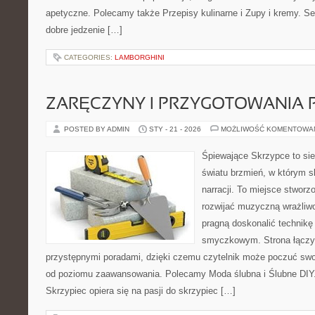
apetyczne. Polecamy także Przepisy kulinarne i Zupy i kremy. Ser
dobre jedzenie […]
CATEGORIES:
LAMBORGHINI
ZARĘCZYNY I PRZYGOTOWANIA 
POSTED BY ADMIN
STY - 21 - 2026
MOŻLIWOŚĆ KOMENTOWA
Śpiewające Skrzypce to sie
światu brzmień, w którym s
narracji. To miejsce stworz
rozwijać muzyczną wrażliwo
pragną doskonalić technikę
smyczkowym. Strona łączy
przystępnymi poradami, dzięki czemu czytelnik może poczuć swo
od poziomu zaawansowania. Polecamy Moda ślubna i Ślubne DIY
Skrzypiec opiera się na pasji do skrzypiec […]