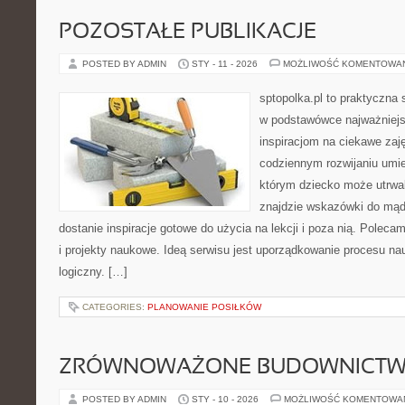
POZOSTAŁE PUBLIKACJE
POSTED BY ADMIN
STY - 11 - 2026
MOŻLIWOŚĆ KOMENTOWA
sptopolka.pl to praktyczna
w podstawówce najważniejs
inspiracjom na ciekawe zaj
codziennym rozwijaniu umie
którym dziecko może utrwal
znajdzie wskazówki do mąd
dostanie inspiracje gotowe do użycia na lekcji i poza nią. Polec
i projekty naukowe. Ideą serwisu jest uporządkowanie procesu nau
logiczny. […]
CATEGORIES:
PLANOWANIE POSIŁKÓW
ZRÓWNOWAŻONE BUDOWNICT
POSTED BY ADMIN
STY - 10 - 2026
MOŻLIWOŚĆ KOMENTOWA