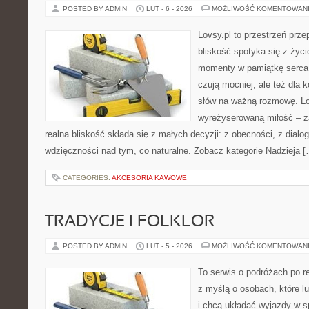
POSTED BY ADMIN
LUT - 6 - 2026
MOŻLIWOŚĆ KOMENTOWAN
Lovsy.pl to przestrzeń prz
bliskość spotyka się z życi
momenty w pamiątkę serca. 
czują mocniej, ale też dla 
słów na ważną rozmowę. Lov
wyreżyserowaną miłość – z
realna bliskość składa się z małych decyzji: z obecności, z dialogu
wdzięczności nad tym, co naturalne. Zobacz kategorie Nadzieja [
CATEGORIES:
AKCESORIA KAWOWE
TRADYCJE I FOLKLOR
POSTED BY ADMIN
LUT - 5 - 2026
MOŻLIWOŚĆ KOMENTOWAN
To serwis o podróżach po r
z myślą o osobach, które lu
i chcą układać wyjazdy w s