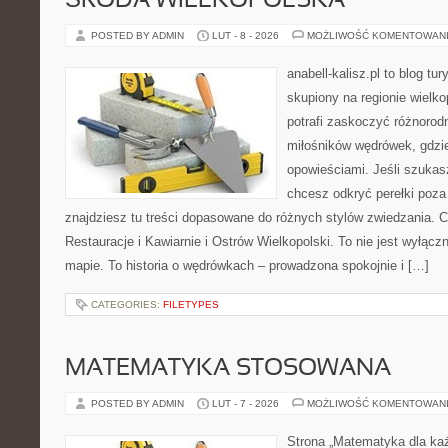
ŚRODA WIELKOPOLSKA
POSTED BY ADMIN
LUT - 8 - 2026
MOŻLIWOŚĆ KOMENTOWAN
anabell-kalisz.pl to blog t
skupiony na regionie wielko
potrafi zaskoczyć różnorod
miłośników wędrówek, gdzi
opowieściami. Jeśli szukas
chcesz odkryć perełki poz
znajdziesz tu treści dopasowane do różnych stylów zwiedzania. 
Restauracje i Kawiarnie i Ostrów Wielkopolski. To nie jest wyłącz
mapie. To historia o wędrówkach – prowadzona spokojnie i […]
CATEGORIES:
FILETYPES
MATEMATYKA STOSOWANA
POSTED BY ADMIN
LUT - 7 - 2026
MOŻLIWOŚĆ KOMENTOWAN
Strona „Matematyka dla każ