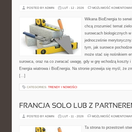
POSTED BY ADMIN
LUT - 12 - 2026
MOŻLIWOŚĆ KOMENTOWA
Wikana BioEnergia to serwi
chcą zrozumieć temat zielon
surowcach biologicznych w 
jednocześnie merytoryczny.
tym, jak surowce pochodzen
może stać się nośnikiem ene
surowca, oraz na co zwracać uwagę, gdy w grę wchodzą koszty i 
Energia wiatrowa i BioEnergia. Na stronie przewija się myśl, że
[…]
CATEGORIES:
TRENDY I NOWOŚCI
FRANCJA SOLO LUB Z PARTNER
POSTED BY ADMIN
LUT - 11 - 2026
MOŻLIWOŚĆ KOMENTOWA
Ta strona to przestrzeń stw