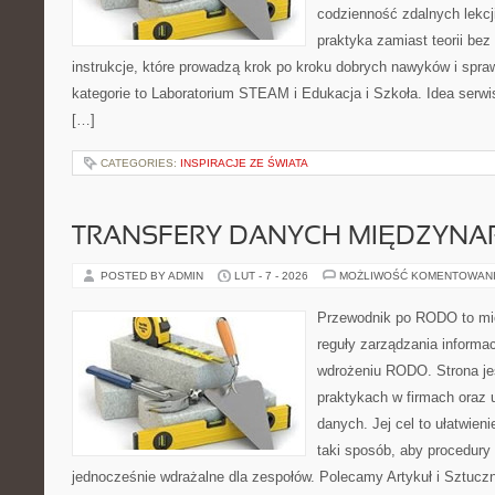
codzienność zdalnych lekcji.
praktyka zamiast teorii bez
instrukcje, które prowadzą krok po kroku dobrych nawyków i spr
kategorie to Laboratorium STEAM i Edukacja i Szkoła. Idea serwis
[…]
CATEGORIES:
INSPIRACJE ZE ŚWIATA
TRANSFERY DANYCH MIĘDZYN
POSTED BY ADMIN
LUT - 7 - 2026
MOŻLIWOŚĆ KOMENTOWAN
Przewodnik po RODO to mie
reguły zarządzania informac
wdrożeniu RODO. Strona je
praktykach w firmach oraz 
danych. Jej cel to ułatwieni
taki sposób, aby procedury 
jednocześnie wdrażalne dla zespołów. Polecamy Artykuł i Sztuczna