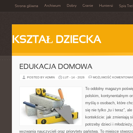
Archiwum
Dobry
Granie
Huntersi
Strona główna
Spis Tre
KSZTAŁ DZIECKA
EDUKACJA DOMOWA
POSTED BY ADMIN
LUT - 14 - 2026
MOŻLIWOŚĆ KOMENTOWA
To oddolny magazyn poświę
polskim, kontynentalnym o
myślą o osobach, które chc
się nie tylko „tu i teraz”, 
kontekście: jak zmieniają s
potrzeby dzieci i młodzieży
wyzwania nauczycieli oraz priorytety państwa. To miejsce stworzo