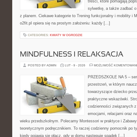
treści, które pomagają pop
sylwetkę, a także zadbać o 
z planem. Ciekawe kategorie to Trening funkcjonalny i mobility i
o2fit.pl opiera się na prostym założeniu: każdy […]
CATEGORIES:
KWIATY W OGRODZIE
MINDFULNESS I RELAKSACJA
POSTED BY ADMIN
LUT - 9 - 2026
MOŻLIWOŚĆ KOMENTOWAN
PRZEDSZKOLE NA 5 – serwi
przestrzeń, w którym naucz
towarzyszące dziecko prze
praktyczne wskazówki. Stro
codzienności związanych z
emocjami, relacjami oraz 
wieku przedszkolnym. Polecamy Montessori w praktyce i Zabawy t
teoretycznym podręcznikiem. To raczej codzienny pomocnik po ty
kiedy pojawia się płacz, gdy w domu następuje spadek […]