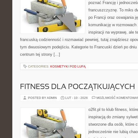
poznać Francję i jednocześ
francuszczyznę. To miks d
po Francji oraz oswajania ję
komunikację w rozmowach z
inspiracji na wyprawę, ale 
francuską codzienność i rozmawiać pewniej, tutaj znajdziesz op
tym dwuosiowym podejściu. Kategorie to Francuski dzień po dniu 
centrum tej strony […]
CATEGORIES:
KOSMETYKI POD LUPĄ
FITNESS DLA POCZĄTKUJĄCYCH
POSTED BY ADMIN
LUT - 10 - 2026
MOŻLIWOŚĆ KOMENTOWA
o2fit.pl to klub fitness, kt
inspiracją do zmiany sylwetk
stworzone dla osób, które 
jednocześnie nie lubią chao