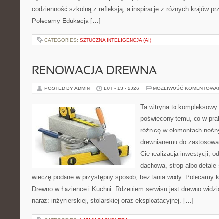
codzienność szkolną z refleksją, a inspiracje z różnych krajów pr
Polecamy Edukacja […]
CATEGORIES:
SZTUCZNA INTELIGENCJA (AI)
RENOWACJA DREWNA
POSTED BY ADMIN
LUT - 13 - 2026
MOŻLIWOŚĆ KOMENTOWA
Ta witryna to kompleksowy 
poświęcony temu, co w prak
różnicę w elementach nośny
drewnianemu do zastosowań 
Cię realizacja inwestycji, o
dachowa, strop albo detale 
wiedzę podane w przystępny sposób, bez lania wody. Polecamy k
Drewno w Łazience i Kuchni. Rdzeniem serwisu jest drewno widzi
naraz: inżynierskiej, stolarskiej oraz eksploatacyjnej. […]