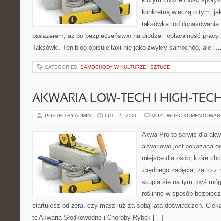
którym codzienność spotyka
konkretną wiedzą o tym, ja
taksówka: od dopasowania p
pasażerem, aż po bezpieczeństwo na drodze i opłacalność pracy.
Taksówki. Ten blog opisuje taxi nie jako zwykły samochód, ale […
CATEGORIES:
SAMOCHODY W KULTURZE I SZTUCE
AKWARIA LOW-TECH I HIGH-TEC
POSTED BY ADMIN
LUT - 2 - 2026
MOŻLIWOŚĆ KOMENTOWAN
Akwa-Pro to serwis dla ak
akwariowe jest pokazana od
miejsce dla osób, które ch
zbędnego zadęcia, za to z 
skupia się na tym, byś mó
roślinne w sposób bezpieczn
startujesz od zera, czy masz już za sobą lata doświadczeń. Ciek
to Akwaria Słodkowodne i Choroby Rybek […]