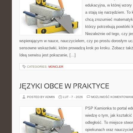
edukacyjna, w której wzory
a stają się narzędziem. To
chcą zrozumieć matematykę
którzy potrzebują powtórki
Niezależnie od tego, czy j
wspierającym w nauce, nauczycielem, czy po prostu dorosłym uc
sensowne wskazówki, które prowadzą krok po kroku. Zobacz takż
Ideą serwisu jest pokazanie, […]
CATEGORIES:
MONCLER
JĘZYKI OBCE W PRAKTYCE
POSTED BY ADMIN
LUT - 7 - 2026
MOŻLIWOŚĆ KOMENTOWAN
PSP Kamionka to portal edu
wiedzę o tym, jak kształcić
odległość. To miejsce stwo
opiekunach oraz nauczycie