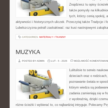
Znajdziesz tu opisy ścieżek
także pomysły na kilkudnio
tych, którzy cenią spokój, 
aktywności i historycznych uliczek. Przeczytaj także Tradycje i fo
Lubelszczyzna potrafi zaskakiwać: raz kusi nastrojowymi zakątk
CATEGORIES:
MATERIAŁY I TKANINY
MUZYKA
POSTED BY ADMIN
LUT - 5 - 2026
MOŻLIWOŚĆ KOMENTOWAN
Lulitulisie to serwis nauko
dzieciach oraz o rodzicach
poznawanie świata w sposób
którym wiedza są podawane
zadania zamieniają się w fr
z wyobraźnią, dzięki czem
różne ścieżki i wybierać to, co najbardziej intryguje. Polecamy Ps