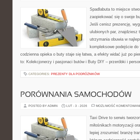
Spadlabuta to miejsce stwo
zaopiekować się o swoje b
Jeśli cenisz prezencję, wy
ulubionych par, znajdziesz
utrzymania obuwia w najlep
kompleksowe podejście do 
codzienna opieka o buty staje się łatwa, a efekty widać już po pi
to: Kolekcjonerzy i pasjonaci butów i Buty DIY – przeróbki i perso
CATEGORIES:
PREZENTY DLA PODRÓŻNIKÓW
PORÓWNANIA SAMOCHODÓW
POSTED BY ADMIN
LUT - 3 - 2026
MOŻLIWOŚĆ KOMENTOWAN
Taxi Drive to serwis tworzo
miłośnikach motoryzacji or
lepiej zrozumieć branżę tra