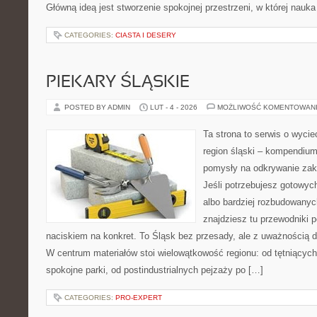
Główną ideą jest stworzenie spokojnej przestrzeni, w której nauk
CATEGORIES:
CIASTA I DESERY
PIEKARY ŚLĄSKIE
POSTED BY ADMIN
LUT - 4 - 2026
MOŻLIWOŚĆ KOMENTOWAN
Ta strona to serwis o wyc
region śląski – kompendiu
pomysły na odkrywanie zak
Jeśli potrzebujesz gotowyc
albo bardziej rozbudowanyc
znajdziesz tu przewodniki 
naciskiem na konkret. To Śląsk bez przesady, ale z uważnością dla
W centrum materiałów stoi wielowątkowość regionu: od tętniącyc
spokojne parki, od postindustrialnych pejzaży po […]
CATEGORIES:
PRO-EXPERT