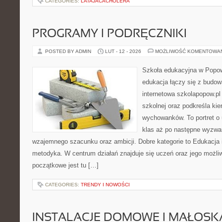
CATEGORIES:
LATAJACACHOLERA
PROGRAMY I PODRĘCZNIKI
POSTED BY ADMIN
LUT - 12 - 2026
MOŻLIWOŚĆ KOMENTOWA
Szkoła edukacyjna w Popow
edukacja łączy się z budo
internetowa szkolapopow.pl
szkolnej oraz podkreśla ki
wychowanków. To portret o 
klas aż po następne wyzwa
wzajemnego szacunku oraz ambicji. Dobre kategorie to Edukacja 
metodyka. W centrum działań znajduje się uczeń oraz jego możli
początkowe jest tu […]
CATEGORIES:
TRENDY I NOWOŚCI
INSTALACJE DOMOWE I MAŁOS