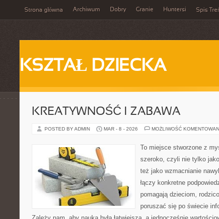
Archiwum
Dobry
Granie
Huntersi
Strona główna
Spis Tre
KSZTAŁ DZIECKA
KREATYWNOŚĆ I ZABAWA
POSTED BY ADMIN
MAR - 8 - 2026
MOŻLIWOŚĆ KOMENTOWAN
To miejsce stworzone z myś
szeroko, czyli nie tylko jak
też jako wzmacnianie nawy
łączy konkretne podpowiedz
pomagają dzieciom, rodzic
poruszać się po świecie in
Zależy nam, aby nauka była łatwiejsza, a jednocześnie wartościo