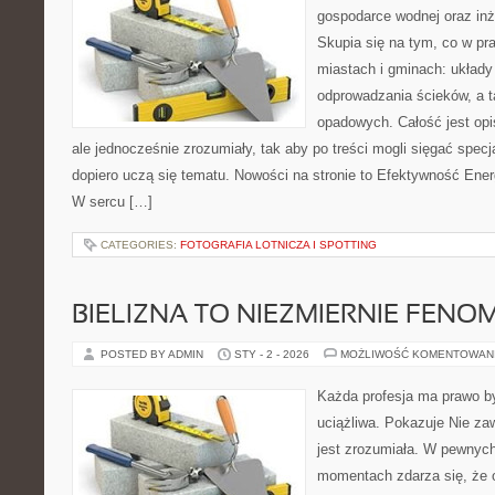
gospodarce wodnej oraz inży
Skupia się na tym, co w pr
miastach i gminach: układy
odprowadzania ścieków, a 
opadowych. Całość jest op
ale jednocześnie zrozumiały, tak aby po treści mogli sięgać specja
dopiero uczą się tematu. Nowości na stronie to Efektywność Ener
W sercu […]
CATEGORIES:
FOTOGRAFIA LOTNICZA I SPOTTING
BIELIZNA TO NIEZMIERNIE FEN
POSTED BY ADMIN
STY - 2 - 2026
MOŻLIWOŚĆ KOMENTOWAN
Każda profesja ma prawo b
uciążliwa. Pokazuje Nie za
jest zrozumiała. W pewnyc
momentach zdarza się, że 