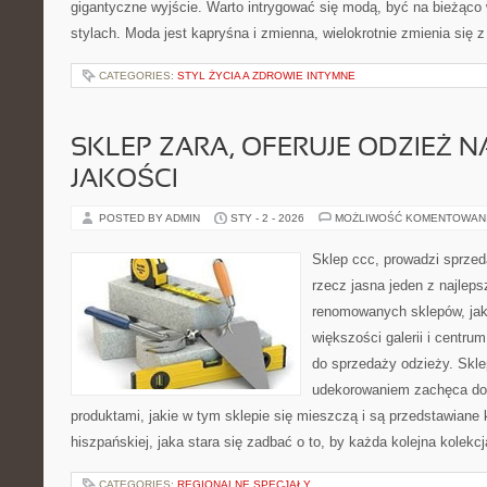
gigantyczne wyjście. Warto intrygować się modą, być na bieżąco 
stylach. Moda jest kapryśna i zmienna, wielokrotnie zmienia si
CATEGORIES:
STYL ŻYCIA A ZDROWIE INTYMNE
SKLEP ZARA, OFERUJE ODZIEŻ N
JAKOŚCI
POSTED BY ADMIN
STY - 2 - 2026
MOŻLIWOŚĆ KOMENTOWAN
Sklep ccc, prowadzi sprzed
rzecz jasna jeden z najleps
renomowanych sklepów, jak
większości galerii i centr
do sprzedaży odzieży. Skl
udekorowaniem zachęca do 
produktami, jakie w tym sklepie się mieszczą i są przedstawiane k
hiszpańskiej, jaka stara się zadbać o to, by każda kolejna kolekc
CATEGORIES:
REGIONALNE SPECJAŁY