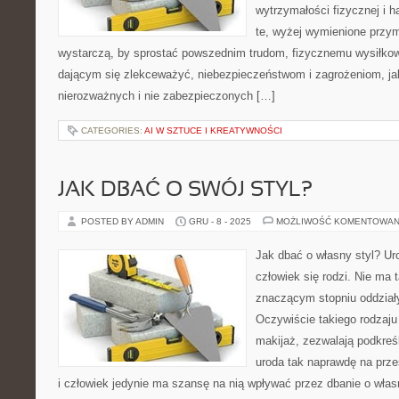
wytrzymałości fizycznej i h
te, wyżej wymienione przym
wystarczą, by sprostać powszednim trudom, fizycznemu wysiłkowi
dającym się zlekceważyć, niebezpieczeństwom i zagrożeniom, ja
nierozważnych i nie zabezpieczonych […]
CATEGORIES:
AI W SZTUCE I KREATYWNOŚCI
JAK DBAĆ O SWÓJ STYL?
POSTED BY ADMIN
GRU - 8 - 2025
MOŻLIWOŚĆ KOMENTOWAN
Jak dbać o własny styl? Uro
człowiek się rodzi. Nie ma
znaczącym stopniu oddział
Oczywiście takiego rodzaju 
makijaż, zezwalają podkreśl
uroda tak naprawdę na prze
i człowiek jedynie ma szansę na nią wpływać przez dbanie o własn