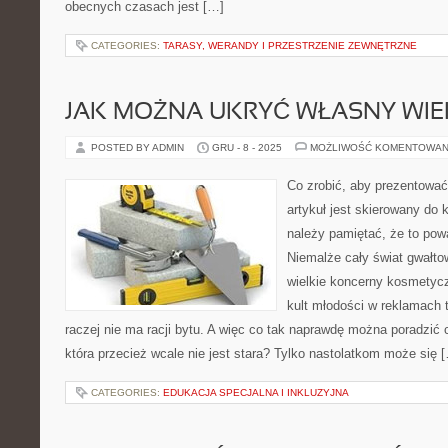
obecnych czasach jest […]
CATEGORIES:
TARASY, WERANDY I PRZESTRZENIE ZEWNĘTRZNE
JAK MOŻNA UKRYĆ WŁASNY WIE
POSTED BY ADMIN
GRU - 8 - 2025
MOŻLIWOŚĆ KOMENTOWAN
Co zrobić, aby prezentować
artykuł jest skierowany do 
należy pamiętać, że to pow
Niemalże cały świat gwałtow
wielkie koncerny kosmetycz
kult młodości w reklamach t
raczej nie ma racji bytu. A więc co tak naprawdę można poradzić c
która przecież wcale nie jest stara? Tylko nastolatkom może się 
CATEGORIES:
EDUKACJA SPECJALNA I INKLUZYJNA