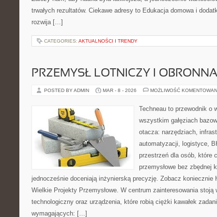
trwałych rezultatów. Ciekawe adresy to Edukacja domowa i dodatk
rozwija […]
CATEGORIES:
AKTUALNOŚCI I TRENDY
PRZEMYSŁ LOTNICZY I OBRONN
POSTED BY ADMIN
MAR - 8 - 2026
MOŻLIWOŚĆ KOMENTOWAN
Techneau to przewodnik o 
wszystkim gałęziach bazowy
otacza: narzędziach, infras
automatyzacji, logistyce, B
przestrzeń dla osób, które
przemysłowe bez zbędnej ko
jednocześnie doceniają inżynierską precyzję. Zobacz koniecznie H
Wielkie Projekty Przemysłowe. W centrum zainteresowania stoją 
technologiczny oraz urządzenia, które robią ciężki kawałek zada
wymagających: […]