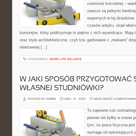
ceremonii kościelnej – wian
zawsze są jednymi bardzie
wspornych w tej dziedzinie.
czasów antyku, skąd właśni
komunijne, który podtrzymuje to piękno z nich wywodzące. Mają 
oraz style architektoniczne, czyli tzw. garbowane z „rowkami” dz
efektowniej […]
CATEGORIES:
WORK-LIFE BALANCE
W JAKI SPOSÓB PRZYGOTOWAĆ 
WŁASNEJ STUDNIÓWKI?
POSTED BY ADMIN
GRU - 8 - 2025
MOŻLIWOŚĆ KOMENTOWAN
To zapewne coś normalnego
pewnie nie byłby w stanie 
tym, że praca fizyczna jest
wymaga od wykonujących ją