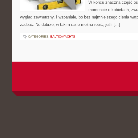
W końcu znaczna część os
momencie o kobietach, zwr
wygląd zewnętrzny. I wspaniale, bo bez najmniejszego cienia wątp
zadbać. No dobrze, w takim razie można robić, jeśli […]
CATEGORIES:
BALTICAYACHTS