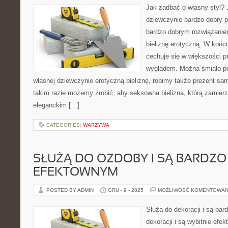
Jak zadbać o własny styl? J
dziewczynie bardzo dobry p
bardzo dobrym rozwiązaniem 
bieliznę erotyczną. W końc
cechuje się w większości 
wyglądem. Można śmiało po
własnej dziewczynie erotyczną bieliznę, robimy także prezent sa
takim razie możemy zrobić, aby seksowna bielizna, którą zamier
eleganckim […]
CATEGORIES:
WARZYWA
SŁUŻĄ DO OZDOBY I SĄ BARDZO
EFEKTOWNYM
POSTED BY ADMIN
GRU - 9 - 2025
MOŻLIWOŚĆ KOMENTOWAN
Służą do dekoracji i są ba
dekoracji i są wybitnie ef