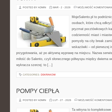
POSTED BY ADMIN
MAR - 2 - 2026
MOŻLIWOŚĆ KOMENTOWAN
MojeSalento.pl to podróżni
osobach, które chcą odkryć 
pryzmat pocztówkowych kad
codzienność miast i miaste
pomysły na city break zami
wskazówki – od pierwszej in
przygotowania, aż po aktywną wyprawę na miejscu. Nazwa serwis
miłość do Salento, czyli słonecznego półwyspu między dwiema wo
wykracza szerzej: to […]
CATEGORIES:
DSKRAKOW
POMPY CIEPŁA
POSTED BY ADMIN
LUT - 27 - 2026
MOŻLIWOŚĆ KOMENTOWA
Ta witryna to kompleksowe