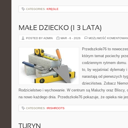
CATEGORIES:
KRĘGLE
MAŁE DZIECKO (1–3 LATA)
POSTED BY ADMIN
MAR - 6 - 2026
MOŻLIWOŚĆ KOMENTOWAN
Przedszkole76 to nowoczesn
którym temat pociechy przen
codziennym rytmem domu. T
to, by wyjaśniać dylematy 
narastają od pierwszych tyg
dzieciństwa. Zobacz Niemow
Rodzicielstwo i wychowanie. W centrum są Maluchy oraz Bliscy, cz
na nowo każdego dnia. Przedszkole76 pokazuje, że opieka nie je
CATEGORIES:
IRISHROOTS
TURYN