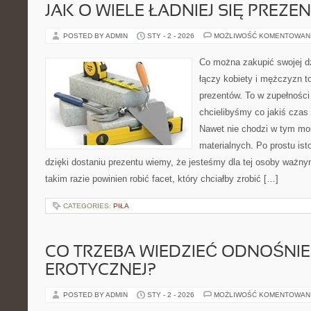
JAK O WIELE ŁADNIEJ SIĘ PREZ
POSTED BY ADMIN
STY - 2 - 2026
MOŻLIWOŚĆ KOMENTOWAN
Co można zakupić swojej d
łączy kobiety i mężczyzn t
prezentów. To w zupełności
chcielibyśmy co jakiś czas
Nawet nie chodzi w tym mom
materialnych. Po prostu isto
dzięki dostaniu prezentu wiemy, że jesteśmy dla tej osoby ważny
takim razie powinien robić facet, który chciałby zrobić […]
CATEGORIES:
PIŁA
CO TRZEBA WIEDZIEĆ ODNOŚNIE 
EROTYCZNEJ?
POSTED BY ADMIN
STY - 2 - 2026
MOŻLIWOŚĆ KOMENTOWAN