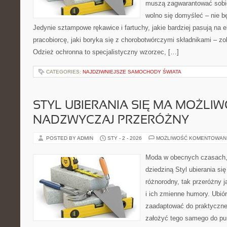
muszą zagwarantować sobie
wolno się domyśleć – nie b
Jedynie sztampowe rękawice i fartuchy, jakie bardziej pasują na e
pracobiorcę, jaki boryka się z chorobotwórczymi składnikami – zo
Odzież ochronna to specjalistyczny wzorzec, […]
CATEGORIES:
NAJDZIWNIEJSZE SAMOCHODY ŚWIATA
STYL UBIERANIA SIĘ MA MOŻLI
NADZWYCZAJ PRZERÓŻNY
POSTED BY ADMIN
STY - 2 - 2026
MOŻLIWOŚĆ KOMENTOWAN
Moda w obecnych czasach,
dziedziną Styl ubierania si
różnorodny, tak przeróżny j
i ich zmienne humory. Ubiór
zaadaptować do praktycznej
założyć tego samego do pu