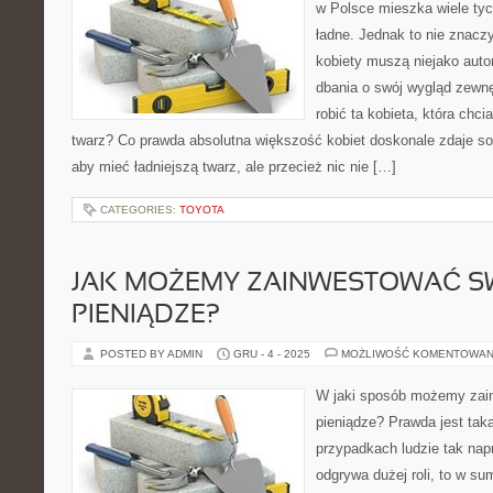
w Polsce mieszka wiele tyc
ładne. Jednak to nie znaczy
kobiety muszą niejako aut
dbania o swój wygląd zewn
robić ta kobieta, która chc
twarz? Co prawda absolutna większość kobiet doskonale zdaje sob
aby mieć ładniejszą twarz, ale przecież nic nie […]
CATEGORIES:
TOYOTA
JAK MOŻEMY ZAINWESTOWAĆ S
PIENIĄDZE?
POSTED BY ADMIN
GRU - 4 - 2025
MOŻLIWOŚĆ KOMENTOWAN
W jaki sposób możemy zai
pieniądze? Prawda jest taka
przypadkach ludzie tak nap
odgrywa dużej roli, to w su