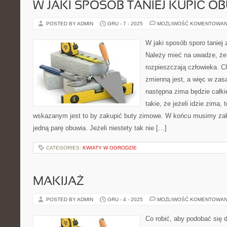
W JAKI SPOSÓB TANIEJ KUPIĆ O
POSTED BY ADMIN
GRU - 7 - 2025
MOŻLIWOŚĆ KOMENTOWAN
W jaki sposób sporo taniej
Należy mieć na uwadze, że 
rozpieszczają człowieka. C
zmienną jest, a więc w zas
następna zima będzie całki
takie, że jeżeli idzie zima,
wskazanym jest to by zakupić buty zimowe. W końcu musimy zak
jedną parę obuwia. Jeżeli niestety tak nie […]
CATEGORIES:
KWIATY W OGRODZIE
MAKIJAŻ
POSTED BY ADMIN
GRU - 4 - 2025
MOŻLIWOŚĆ KOMENTOWAN
Co robić, aby podobać się 