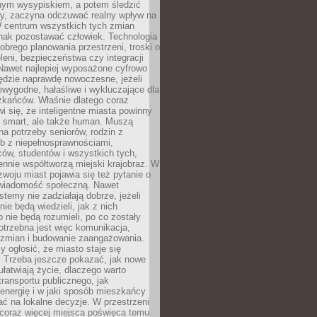
lnym wysypiskiem, a potem śledzić
wy, zaczyna odczuwać realny wpływ na
W centrum wszystkich tych zmian
nak pozostawać człowiek. Technologia
dobrego planowania przestrzeni, troski o
eleni, bezpieczeństwa czy integracji
Nawet najlepiej wyposażone cyfrowo
ędzie naprawdę nowoczesne, jeżeli
iewygodne, hałaśliwe i wykluczające dla
zkańców. Właśnie dlatego coraz
i się, że inteligentne miasta powinny
o smart, ale także human. Muszą
a potrzeby seniorów, rodzin z
b z niepełnosprawnościami,
ców, studentów i wszystkich tych,
ennie współtworzą miejski krajobraz. W
zwoju miast pojawia się też pytanie o
świadomość społeczną. Nawet
stemy nie zadziałają dobrze, jeżeli
ie będą wiedzieli, jak z nich
b nie będą rozumieli, po co zostały
trzebna jest więc komunikacja,
 zmian i budowanie zaangażowania.
y ogłosić, że miasto staje się
. Trzeba jeszcze pokazać, jak nowe
ułatwiają życie, dlaczego warto
transportu publicznego, jak
energię i w jaki sposób mieszkańcy
ć na lokalne decyzje. W przestrzeni
 coraz więcej miejsca poświęca temu