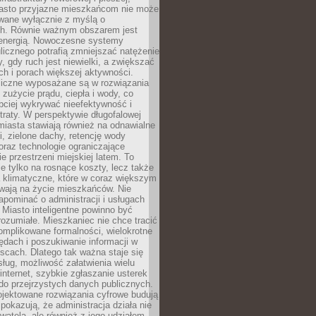
asto przyjazne mieszkańcom nie może
owane wyłącznie z myślą o
. Równie ważnym obszarem jest
energią. Nowoczesne systemy
ulicznego potrafią zmniejszać natężenie
y, gdy ruch jest niewielki, a zwiększać
ch i porach większej aktywności.
liczne wyposażane są w rozwiązania
 zużycie prądu, ciepła i wody, co
bciej wykrywać nieefektywność i
traty. W perspektywie długofalowej
 miasta stawiają również na odnawialne
ii, zielone dachy, retencję wody
raz technologie ograniczające
e przestrzeni miejskiej latem. To
e tylko na rosnące koszty, lecz także
 klimatyczne, które w coraz większym
ywają na życie mieszkańców. Nie
pominać o administracji i usługach
 Miasto inteligentne powinno być
rozumiałe. Mieszkaniec nie chce tracić
omplikowane formalności, wielokrotne
ędach i poszukiwanie informacji w
scach. Dlatego tak ważna staje się
sług, możliwość załatwienia wielu
internet, szybkie zgłaszanie usterek
do przejrzystych danych publicznych.
ojektowane rozwiązania cyfrowe budują
 pokazują, że administracja działa nie
ywatela, ale również z jego udziałem.