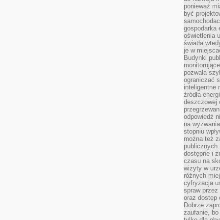
ponieważ mi
być projekt
samochodach
gospodarka 
oświetlenia 
światła wted
je w miejsca
Budynki pub
monitorujące
pozwala szy
ograniczać s
inteligentne
źródła energ
deszczowej o
przegrzewani
odpowiedź ni
na wyzwania
stopniu wpł
można też za
publicznych.
dostępne i z
czasu na sk
wizyty w urz
różnych miej
cyfryzacja u
spraw przez 
oraz dostęp 
Dobrze zapr
zaufanie, bo
tylko dla ob