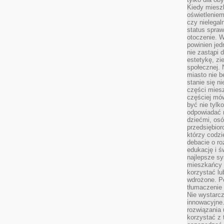
Kiedy miesz
oświetlenie
czy nielega
status spra
otoczenie. 
powinien jed
nie zastąpi 
estetykę, zi
społecznej. 
miasto nie b
stanie się n
części mies
częściej mów
być nie tylk
odpowiadać n
dziećmi, osó
przedsiębior
którzy codzi
debacie o ro
edukację i 
najlepsze sy
mieszkańcy n
korzystać lu
wdrożone. Po
tłumaczenie
Nie wystarcz
innowacyjne
rozwiązania 
korzystać z 