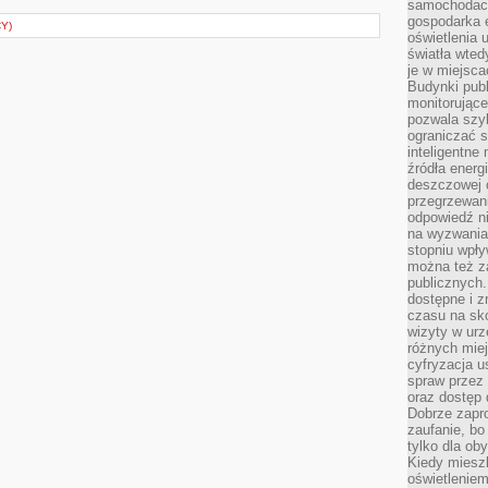
samochodach
gospodarka 
Y)
oświetlenia 
światła wted
je w miejsca
Budynki pub
monitorujące
pozwala szy
ograniczać s
inteligentne
źródła energ
deszczowej o
przegrzewani
odpowiedź ni
na wyzwania
stopniu wpł
można też za
publicznych.
dostępne i z
czasu na sk
wizyty w urz
różnych miej
cyfryzacja u
spraw przez 
oraz dostęp 
Dobrze zapr
zaufanie, bo
tylko dla ob
Kiedy miesz
oświetlenie