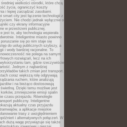
 średniej wielkości ośrodki, które chcą
ość życia, ograniczyć koszty
ia i lepiej zarządzać zasobami.
i smart city jest łączenie technologii z
życiem. Nie chodzi jednak wyłącznie o
zujniki czy ekrany informacyjne
e w przestrzeni publicznej.
e jest to, aby technologia wspierała
 odwrotnie. Inteligentne miasto powinno
 poruszanie się po nim staje się
stęp do usług publicznych szybszy, a
gii i wody bardziej racjonalne. To
 nowoczesność nie polega na samym
frowych rozwiązań, lecz na ich
ykorzystaniu tam, gdzie rzeczywiście
rtość. Jednym z najbardziej
rzykładów takich zmian jest transport.
tach coraz większą rolę odgrywają
ądzania ruchem, które analizują
jazdów i na bieżąco dostosowują
 świetlną. Dzięki temu możliwe jest
 korków, zmniejszenie emisji spalin
ie czasu przejazdu. Równolegle
ransport publiczny. Inteligentne
okazują aktualny czas przyjazdu
tramwajów, a aplikacje miejskie
planowanie trasy z uwzględnieniem
opóźnień i alternatywnych połączeń. W
ach dużą wagę przywiązuje się także
frastruktury rowerowej i pieszej,