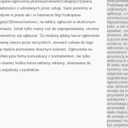
funkcjonowan
zakopane-ogloszenia.pl/announcements/category/21/praca,
Podstawą ide
iadomości o udzielanych przez usługi. Sami jesteśmy w
codziennym 
aplikacje, c
dynie w prasie ale i w Internecie http://zakopane-
rozmieszczon
gory/19/nieruchomosci, na tablicy ogłoszeń w okolicznym
Najważniejsz
ludzi, a nie
e miasta. Jeżeli tylko mamy coś do zaproponowania, chcemy
sprawiać, że
prostsze, do
winniśmy się ogłaszać. Za niedużą opłatą nasze ogłoszenie
zużycie ener
ewnej mierze przez wszystkich, stronach celowo do tego
oznacza, że
wdrożeniu cy
ego będzie promowane słusznym kolorem. Ogłoszenia na
sensownym w
erfekcyjna forma komunikacji z kontrahentem, nie tylko
przynoszą wa
widocznych p
 również krótka forma reklamy reklamy, skierowana do
W wielu mias
systemy zarz
ej wspólnoty czytelników.
natężenie po
sygnalizację
ograniczenie
oraz skrócen
rozwija się t
przystanki p
autobusów i 
umożliwiają 
przesiadek, 
wielu miejsc
do rozwoju in
ponieważ mi
być projekt