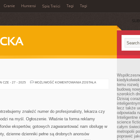
Granie
Huntersi
Tagi
Tagi
Spis Treści
SUB
ECKA
Współczesne 
kiedykolwiek
WSKAZÓWKI
 CZE - 27 - 2025
MOŻLIWOŚĆ KOMENTOWANIA
ZOSTAŁA
temu rozwój 
budową nowyc
szerokich dr
Dzisiaj cora
inteligentnym
lecz także u
trzebujemy znaleźć numer do profesjonalisty, lekarza czy
odpowiada n
Inteligentne 
odzi na myśl. Ogłoszenie. Właśnie ta forma reklamy
science fict
lefonów ekspertów, gotowych zagwarantować nam obsługę w
całym świeci
metropolii po
ty, dzienne dzienniki pełne są drobnych anonsów
poprawić jak