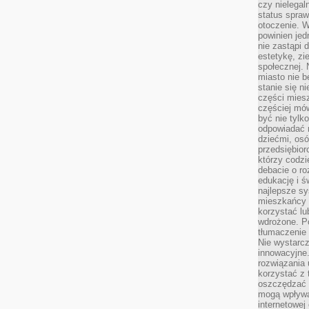
czy nielega
status spra
otoczenie. 
powinien jed
nie zastąpi 
estetykę, zi
społecznej. 
miasto nie b
stanie się n
części mies
częściej mów
być nie tylk
odpowiadać n
dziećmi, osó
przedsiębior
którzy codzi
debacie o ro
edukację i 
najlepsze sy
mieszkańcy n
korzystać lu
wdrożone. Po
tłumaczenie
Nie wystarcz
innowacyjne
rozwiązania 
korzystać z 
oszczędzać 
mogą wpływa
internetowej