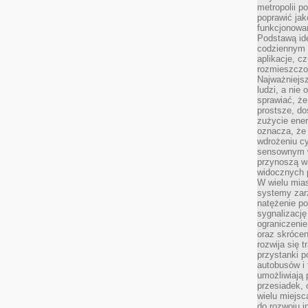
metropolii po
poprawić jak
funkcjonowan
Podstawą ide
codziennym 
aplikacje, c
rozmieszczon
Najważniejsz
ludzi, a nie
sprawiać, że
prostsze, do
zużycie ener
oznacza, że
wdrożeniu cy
sensownym w
przynoszą wa
widocznych p
W wielu mias
systemy zarz
natężenie po
sygnalizację
ograniczenie
oraz skrócen
rozwija się t
przystanki p
autobusów i 
umożliwiają 
przesiadek, 
wielu miejsc
do rozwoju in