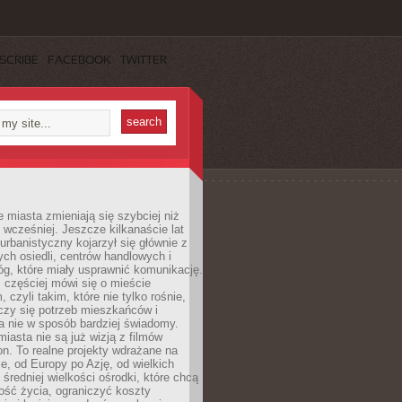
SCRIBE
FACEBOOK
TWITTER
miasta zmieniają się szybciej niż
 wcześniej. Jeszcze kilkanaście lat
urbanistyczny kojarzył się głównie z
h osiedli, centrów handlowych i
óg, które miały usprawnić komunikację.
z częściej mówi się o mieście
, czyli takim, które nie tylko rośnie,
czy się potrzeb mieszkańców i
a nie w sposób bardziej świadomy.
miasta nie są już wizją z filmów
ion. To realne projekty wdrażane na
e, od Europy po Azję, od wielkich
 średniej wielkości ośrodki, które chcą
ość życia, ograniczyć koszty