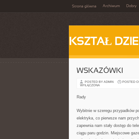
Archiwum
Dobry
Strona główna
KSZTAŁ DZI
WSKAZÓWKI
POSTED BY ADMIN
POSTED ON
WYŁĄCZONA
Rady
Wybitnie w szeregu przypadków po
elektryka, co pierwsze nam przych
zapewnia nam stały dostęp do te
ciągu paru godzin. Miejscowe gaze