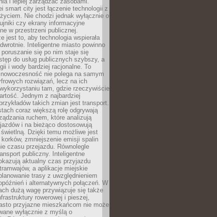
ia i lepiej zarządzać zasobami.
i smart city jest łączenie technologii z
życiem. Nie chodzi jednak wyłącznie o
zujniki czy ekrany informacyjne
e w przestrzeni publicznej.
e jest to, aby technologia wspierała
 odwrotnie. Inteligentne miasto powinno
 poruszanie się po nim staje się
stęp do usług publicznych szybszy, a
gii i wody bardziej racjonalne. To
 nowoczesność nie polega na samym
frowych rozwiązań, lecz na ich
ykorzystaniu tam, gdzie rzeczywiście
rtość. Jednym z najbardziej
rzykładów takich zmian jest transport.
tach coraz większą rolę odgrywają
ądzania ruchem, które analizują
jazdów i na bieżąco dostosowują
 świetlną. Dzięki temu możliwe jest
 korków, zmniejszenie emisji spalin
ie czasu przejazdu. Równolegle
ransport publiczny. Inteligentne
okazują aktualny czas przyjazdu
tramwajów, a aplikacje miejskie
planowanie trasy z uwzględnieniem
opóźnień i alternatywnych połączeń. W
ach dużą wagę przywiązuje się także
frastruktury rowerowej i pieszej,
asto przyjazne mieszkańcom nie może
owane wyłącznie z myślą o