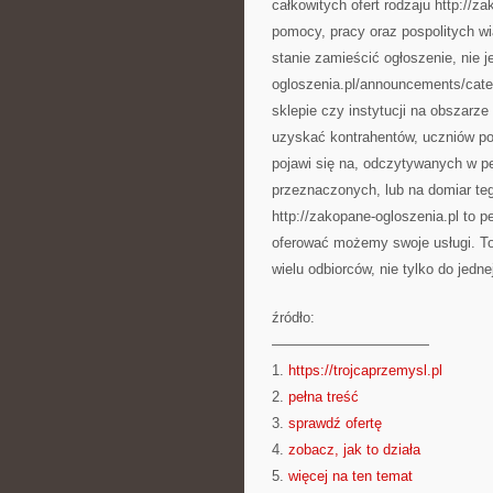
całkowitych ofert rodzaju http://
pomocy, pracy oraz pospolitych w
stanie zamieścić ogłoszenie, nie je
ogloszenia.pl/announcements/cate
sklepie czy instytucji na obszarz
uzyskać kontrahentów, uczniów po
pojawi się na, odczytywanych w p
przeznaczonych, lub na domiar t
http://zakopane-ogloszenia.pl to p
oferować możemy swoje usługi. To
wielu odbiorców, nie tylko do jedn
źródło:
———————————
1.
https://trojcaprzemysl.pl
2.
pełna treść
3.
sprawdź ofertę
4.
zobacz, jak to działa
5.
więcej na ten temat