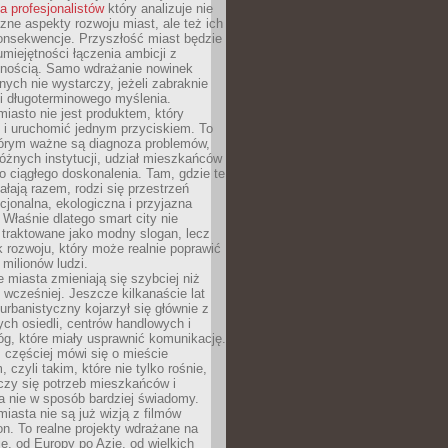
la profesjonalistów
który analizuje nie
czne aspekty rozwoju miast, ale też ich
onsekwencje. Przyszłość miast będzie
umiejętności łączenia ambicji z
lnością. Samo wdrażanie nowinek
nych nie wystarczy, jeżeli zabraknie
i i długoterminowego myślenia.
 miasto nie jest produktem, który
 i uruchomić jednym przyciskiem. To
tórym ważne są diagnoza problemów,
óżnych instytucji, udział mieszkańców
o ciągłego doskonalenia. Tam, gdzie te
ałają razem, rodzi się przestrzeń
kcjonalna, ekologiczna i przyjazna
 Właśnie dlatego smart city nie
 traktowane jako modny slogan, lecz
k rozwoju, który może realnie poprawić
milionów ludzi.
miasta zmieniają się szybciej niż
 wcześniej. Jeszcze kilkanaście lat
urbanistyczny kojarzył się głównie z
h osiedli, centrów handlowych i
óg, które miały usprawnić komunikację.
z częściej mówi się o mieście
, czyli takim, które nie tylko rośnie,
czy się potrzeb mieszkańców i
a nie w sposób bardziej świadomy.
miasta nie są już wizją z filmów
ion. To realne projekty wdrażane na
e, od Europy po Azję, od wielkich