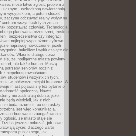
kaniec może łatwo zgłosić problem z
m ulicznym, uszkodzoną nawierzchnią
lnym wysypiskiem, a potem śledzić
wy, zaczyna odczuwać realny wpływ na
W centrum wszystkich tych zmian
nak pozostawać człowiek. Technologia
dobrego planowania przestrzeni, troski o
eleni, bezpieczeństwa czy integracji
Nawet najlepiej wyposażone cyfrowo
ędzie naprawdę nowoczesne, jeżeli
iewygodne, hałaśliwe i wykluczające dla
zkańców. Właśnie dlatego coraz
i się, że inteligentne miasta powinny
o smart, ale także human. Muszą
a potrzeby seniorów, rodzin z
b z niepełnosprawnościami,
ców, studentów i wszystkich tych,
ennie współtworzą miejski krajobraz. W
zwoju miast pojawia się też pytanie o
świadomość społeczną. Nawet
stemy nie zadziałają dobrze, jeżeli
ie będą wiedzieli, jak z nich
b nie będą rozumieli, po co zostały
trzebna jest więc komunikacja,
 zmian i budowanie zaangażowania.
y ogłosić, że miasto staje się
. Trzeba jeszcze pokazać, jak nowe
ułatwiają życie, dlaczego warto
transportu publicznego, jak