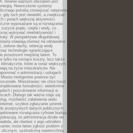
. Równie ważnym obszarem jest
energią. Nowoczesne systemy
ulicznego potrafią zmniejszać natężenie
y, gdy ruch jest niewielki, a zwiększać
ch i porach większej aktywności.
liczne wyposażane są w rozwiązania
 zużycie prądu, ciepła i wody, co
bciej wykrywać nieefektywność i
traty. W perspektywie długofalowej
 miasta stawiają również na odnawialne
ii, zielone dachy, retencję wody
raz technologie ograniczające
e przestrzeni miejskiej latem. To
e tylko na rosnące koszty, lecz także
 klimatyczne, które w coraz większym
ywają na życie mieszkańców. Nie
pominać o administracji i usługach
 Miasto inteligentne powinno być
rozumiałe. Mieszkaniec nie chce tracić
omplikowane formalności, wielokrotne
ędach i poszukiwanie informacji w
scach. Dlatego tak ważna staje się
sług, możliwość załatwienia wielu
internet, szybkie zgłaszanie usterek
do przejrzystych danych publicznych.
ojektowane rozwiązania cyfrowe budują
 pokazują, że administracja działa nie
ywatela, ale również z jego udziałem.
kaniec może łatwo zgłosić problem z
m ulicznym, uszkodzoną nawierzchnią