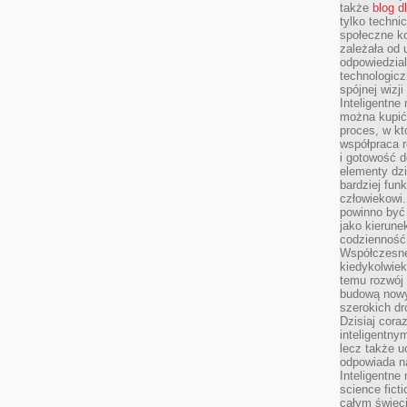
także
blog d
tylko techni
społeczne k
zależała od 
odpowiedzia
technologicz
spójnej wizj
Inteligentne
można kupić
proces, w k
współpraca r
i gotowość d
elementy dzi
bardziej fun
człowiekowi.
powinno być
jako kierune
codzienność 
Współczesne 
kiedykolwiek
temu rozwój 
budową nowyc
szerokich dr
Dzisiaj cora
inteligentnym
lecz także u
odpowiada n
Inteligentne 
science fict
całym świeci