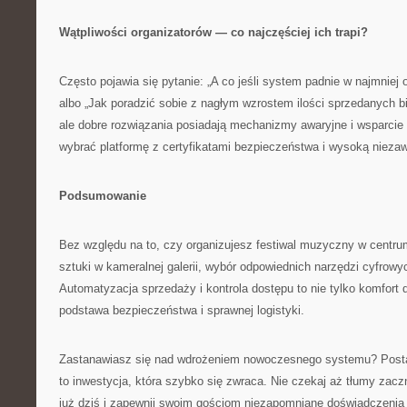
Wątpliwości organizatorów — co najczęściej ich trapi?
Często pojawia się pytanie: „A co jeśli system padnie w najmnie
albo „Jak poradzić sobie z nagłym wzrostem ilości sprzedanych bi
ale dobre rozwiązania posiadają mechanizmy awaryjne i wsparcie
wybrać platformę z certyfikatami bezpieczeństwa i wysoką nieza
Podsumowanie
Bez względu na to, czy organizujesz festiwal muzyczny w cent
sztuki w kameralnej galerii, wybór odpowiednich narzędzi cyfrow
Automatyzacja sprzedaży i kontrola dostępu to nie tylko komfort d
podstawa bezpieczeństwa i sprawnej logistyki.
Zastanawiasz się nad wdrożeniem nowoczesnego systemu? Posta
to inwestycja, która szybko się zwraca. Nie czekaj aż tłumy zacz
już dziś i zapewnij swoim gościom niezapomniane doświadczenia 