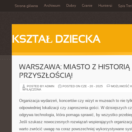
Archiwum
Dobry
Granie
Huntersi
Strona główna
Spis Tre
KSZTAŁ DZIECKA
WARSZAWA: MIASTO Z HISTORIĄ 
PRZYSZŁOŚCIĄ!
POSTED BY ADMIN
POSTED ON CZE - 20 - 2025
MOŻLIWOŚĆ 
WYŁĄCZONA
Organizacja wydarzeń, koncertów czy wizyt w muzeach to nie tyl
odpowiedniej lokalizacji czy zaproszenia gości. W dzisiejszych c
odgrywa technologia, która pomaga sprawić, by wszystko przebieg
Jeśli szukasz nowoczesnych rozwiązań wspierających organizację
warto zwrócić uwagę na coraz powszechniej wykorzystywane sys