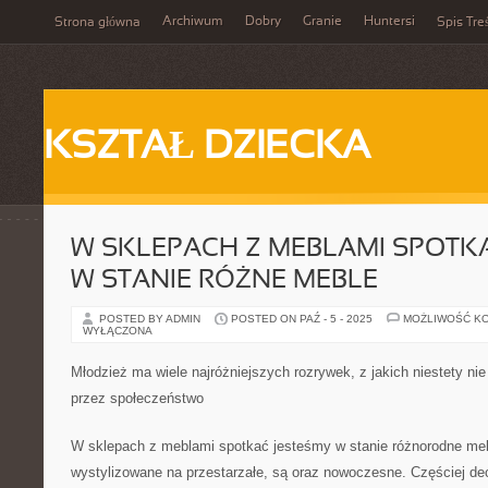
Archiwum
Dobry
Granie
Huntersi
Strona główna
Spis Tre
KSZTAŁ DZIECKA
W SKLEPACH Z MEBLAMI SPOTK
W STANIE RÓŻNE MEBLE
POSTED BY ADMIN
POSTED ON PAŹ - 5 - 2025
MOŻLIWOŚĆ K
WYŁĄCZONA
Młodzież ma wiele najróżniejszych rozrywek, z jakich niestety n
przez społeczeństwo
W sklepach z meblami spotkać jesteśmy w stanie różnorodne meb
wystylizowane na przestarzałe, są oraz nowoczesne. Częściej d