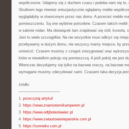
współczesne. Udajemy się z duchem czasu i podoba nam się to, c
Skutkiem tego również entuzjastycznie oglądamy meble współcze
wyglądałyby w stworzonym przez nas domu. A przecież meble 
pomieszczeniu. Są one wybitnie potrzebne. Czasem takich mebli 
w salonie rodan. Ma obowiązek tam znajdować się stół, krzesła, s
Jest to wiele szczegółów. Na nie wszystkie musi odkryć się miej
przebywamy w dużym domu, nie wszyscy mamy miejsce, by prze
umieścić. Czasem musimy z czegoś zrezygnować oraz wykorzyst
które w niewielkim pokoju się pomieszczą. A jeśli pokój nie jest d
Wtenczas decydujemy się tylko na bazowe rzeczy, na bazowe meb
wymagane musimy zdecydować sami. Czasami taka decyzja jest 
źródło:
———————————
1.
przeczytaj artykuł
2.
https://www.znamiotemikamperem.pl
3.
https://www.odtjboleslawiec.pl
4.
https://www.zwiastowaniepanskie.com.pl
5.
https://sonneko.com.pl