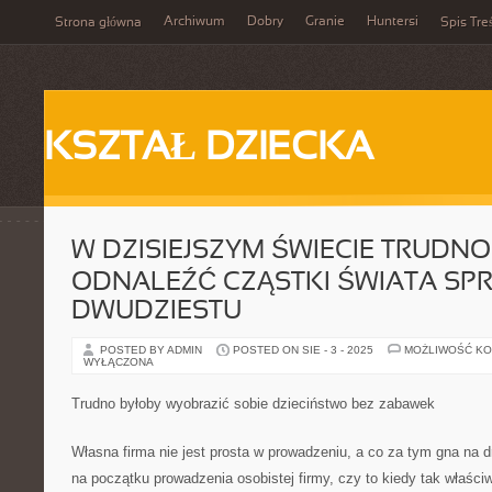
Archiwum
Dobry
Granie
Huntersi
Strona główna
Spis Tre
KSZTAŁ DZIECKA
W DZISIEJSZYM ŚWIECIE TRUDNO
ODNALEŹĆ CZĄSTKI ŚWIATA SP
DWUDZIESTU
POSTED BY ADMIN
POSTED ON SIE - 3 - 2025
MOŻLIWOŚĆ K
WYŁĄCZONA
Trudno byłoby wyobrazić sobie dzieciństwo bez zabawek
Własna firma nie jest prosta w prowadzeniu, a co za tym gna na d
na początku prowadzenia osobistej firmy, czy to kiedy tak właściw