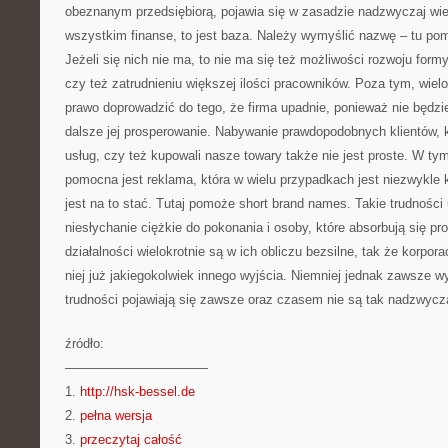
obeznanym przedsiębiorą, pojawia się w zasadzie nadzwyczaj wie
wszystkim finanse, to jest baza. Należy wymyślić nazwę – tu po
Jeżeli się nich nie ma, to nie ma się też możliwości rozwoju for
czy też zatrudnieniu większej ilości pracowników. Poza tym, wiel
prawo doprowadzić do tego, że firma upadnie, ponieważ nie będzi
dalsze jej prosperowanie. Nabywanie prawdopodobnych klientów, k
usług, czy też kupowali nasze towary także nie jest proste. W ty
pomocna jest reklama, która w wielu przypadkach jest niezwykle 
jest na to stać. Tutaj pomoże short brand names. Takie trudnośc
niesłychanie ciężkie do pokonania i osoby, które absorbują się p
działalności wielokrotnie są w ich obliczu bezsilne, tak że korpor
niej już jakiegokolwiek innego wyjścia. Niemniej jednak zawsze wy
trudności pojawiają się zawsze oraz czasem nie są tak nadzwycza
źródło:
———————————
1.
http://hsk-bessel.de
2.
pełna wersja
3.
przeczytaj całość