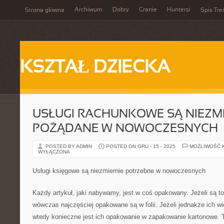
Archiwum
Dobry
Granie
Huntersi
Strona główna
Spis Tre
KSZTAŁ DZIECKA
USŁUGI RACHUNKOWE SĄ NIEZMI
POŻĄDANE W NOWOCZESNYCH
POSTED BY ADMIN
POSTED ON GRU - 15 - 2025
MOŻLIWOŚĆ 
WYŁĄCZONA
Usługi księgowe są niezmiernie potrzebne w nowoczesnych
Każdy artykuł, jaki nabywamy, jest w coś opakowany. Jeżeli są to
wówczas najczęściej opakowane są w folii. Jeżeli jednakże ich wi
wtedy konieczne jest ich opakowanie w zapakowanie kartonowe. T