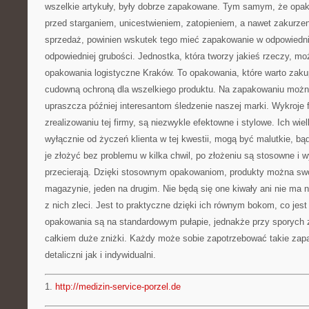
wszelkie artykuły, były dobrze zapakowane. Tym samym, że opak
przed starganiem, unicestwieniem, zatopieniem, a nawet zakurze
sprzedaż, powinien wskutek tego mieć zapakowanie w odpowiednie
odpowiedniej grubości. Jednostka, która tworzy jakieś rzeczy, mo
opakowania logistyczne Kraków. To opakowania, które warto zakup
cudowną ochroną dla wszelkiego produktu. Na zapakowaniu można
upraszcza później interesantom śledzenie naszej marki. Wykroj
zrealizowaniu tej firmy, są niezwykle efektowne i stylowe. Ich wiel
wyłącznie od życzeń klienta w tej kwestii, mogą być malutkie, b
je złożyć bez problemu w kilka chwil, po złożeniu są stosowne i wy
przecierają. Dzięki stosownym opakowaniom, produkty można sw
magazynie, jeden na drugim. Nie będą się one kiwały ani nie ma 
z nich zleci. Jest to praktyczne dzięki ich równym bokom, co jes
opakowania są na standardowym pułapie, jednakże przy sporych
całkiem duże zniżki. Każdy może sobie zapotrzebować takie zapa
detaliczni jak i indywidualni.
1.
http://medizin-service-porzel.de