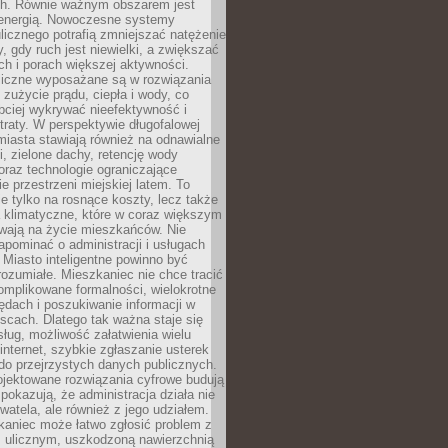
. Równie ważnym obszarem jest
energią. Nowoczesne systemy
ulicznego potrafią zmniejszać natężenie
y, gdy ruch jest niewielki, a zwiększać
ch i porach większej aktywności.
liczne wyposażane są w rozwiązania
 zużycie prądu, ciepła i wody, co
bciej wykrywać nieefektywność i
traty. W perspektywie długofalowej
 miasta stawiają również na odnawialne
ii, zielone dachy, retencję wody
raz technologie ograniczające
e przestrzeni miejskiej latem. To
e tylko na rosnące koszty, lecz także
 klimatyczne, które w coraz większym
ywają na życie mieszkańców. Nie
pominać o administracji i usługach
 Miasto inteligentne powinno być
rozumiałe. Mieszkaniec nie chce tracić
omplikowane formalności, wielokrotne
ędach i poszukiwanie informacji w
scach. Dlatego tak ważna staje się
sług, możliwość załatwienia wielu
internet, szybkie zgłaszanie usterek
do przejrzystych danych publicznych.
ojektowane rozwiązania cyfrowe budują
 pokazują, że administracja działa nie
ywatela, ale również z jego udziałem.
kaniec może łatwo zgłosić problem z
m ulicznym, uszkodzoną nawierzchnią