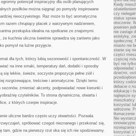
 ogromny potencjał inspiracyjny dla osób planujących
Kiedy miesz
alnych posiłków można sięgnąć po pomysły inspirowane
oświetlenie
czy nielega
 bardziej nieoczywistego. Raz może to być aromatyczna
status spra
otoczenie. 
ym razem chrupiący placek z warzywnym nadzieniem,
powinien jed
kantna przekąska idealna na spotkanie ze znajomymi.
nie zastąpi 
estetykę, zi
 że kuchnia uliczna świetnie sprawdza się zarówno jako
społecznej. 
ako pomysł na luźne przyjęcie.
miasto nie b
stanie się n
części mies
temat dla tych, którzy lubią sezonowość i spontaniczność. W
częściej mów
być nie tylk
wiać na inne smaki, temperatury dań, dodatki i sposoby
odpowiadać n
dziećmi, osó
 się lekkie, świeże, soczyste propozycje pełne ziół i
przedsiębior
ej rozgrzewające, treściwe i aromatyczne. Dzięki temu
którzy codzi
debacie o ro
sezonów, zmieniać akcenty, podpowiadać nowe kierunki i
edukację i 
yobraźnię czytelników. To strona dynamiczna, otwarta i
najlepsze sy
mieszkańcy n
ice, z których czerpie inspiracje.
korzystać lu
wdrożone. Po
tłumaczenie
enie uliczne bardzo często uczy otwartości. Pozwala
Nie wystarcz
innowacyjne
yzwyczajeń, spróbować czegoś nieznanego i przekonać się,
rozwiązania 
ię tam, gdzie na pierwszy rzut oka się ich nie spodziewamy.
korzystać z 