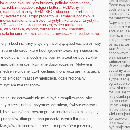
funkcjonowan
yka europejska
,
polityka krajowa
,
polityka zagraniczna
,
Podstawą ide
lna
,
reklama outdoor
,
religia i kultura
,
RODO
,
rynki
codziennym 
e
,
samorząd lokalny
,
SEM
,
SEO
,
skansen
,
smart home
,
aplikacje, c
rty ekstremalne
,
stopy procentowe
,
strategia podatkowa
,
rozmieszczon
rmowe
,
szkolenia branżowe
,
turystyka kulturowa
,
turystyka
Najważniejsz
,
VR
,
weganizm
,
wegetarianizm
,
wideo marketing
,
ludzi, a nie
e
,
wspinaczka
,
wybory
,
zarządzanie dokumentami
,
sprawiać, że
e szkoleniami
,
zdrowie seniora
,
zrównoważone budownictwo
prostsze, do
zużycie ener
tórym kuchnia ulicy staje się inspirującą podróżą przez nuty
oznacza, że
wdrożeniu cy
strona dla osób, które kochają delektować się świadomie,
sensownym w
rne odkrycia. Tutaj codzienny posiłek przestaje być zwykłą
przynoszą wa
widocznych p
minać pełną wrażeń kulinarne doświadczenie. Motywem
W wielu mias
systemy zarz
jedzenie uliczne, czyli kuchnia, która rodzi się na targach,
natężenie po
dzielnicach miast i w miejscach, gdzie regionalny
sygnalizację
ograniczenie
nym życiem mieszkańców.
oraz skrócen
rozwija się t
przystanki p
pokazuje, że gotowanie nie musi być skomplikowana, aby
autobusów i 
sty placek, dobrze przyprawione mięso, świeże warzywa,
umożliwiają 
przesiadek, 
, by stworzyć coś pysznego. Na icookandbook.pl liczy się
wielu miejsc
do rozwoju in
i pomysłów, dlatego strona prowadzi czytelnika przez
ponieważ mi
dźwięków i kulinarnych emocji. To opowieść o jedzeniu,
być projekt