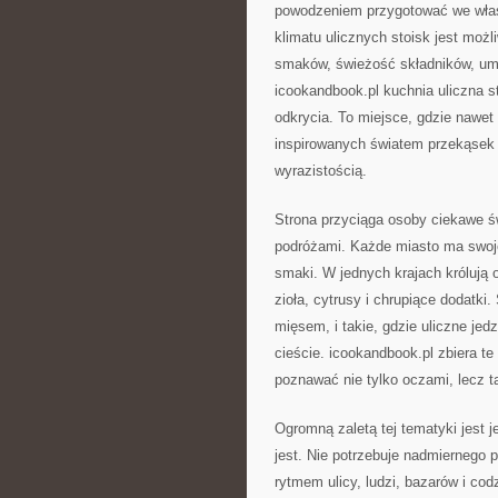
powodzeniem przygotować we włas
klimatu ulicznych stoisk jest możl
smaków, świeżość składników, umie
icookandbook.pl kuchnia uliczna 
odkrycia. To miejsce, gdzie nawe
inspirowanych światem przekąsek n
wyrazistością.
Strona przyciąga osoby ciekawe św
podróżami. Każde miasto ma swoje 
smaki. W jednych krajach królują 
zioła, cytrusy i chrupiące dodatki
mięsem, i takie, gdzie uliczne je
cieście. icookandbook.pl zbiera te
poznawać nie tylko oczami, lecz t
Ogromną zaletą tej tematyki jest j
jest. Nie potrzebuje nadmiernego p
rytmem ulicy, ludzi, bazarów i cod