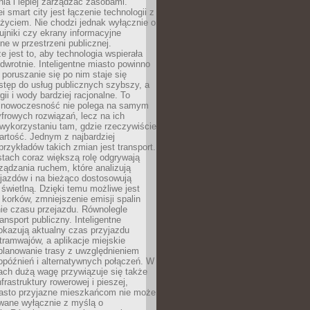
ia i lepiej zarządzać zasobami.
i smart city jest łączenie technologii z
życiem. Nie chodzi jednak wyłącznie o
zujniki czy ekrany informacyjne
e w przestrzeni publicznej.
e jest to, aby technologia wspierała
 odwrotnie. Inteligentne miasto powinno
 poruszanie się po nim staje się
stęp do usług publicznych szybszy, a
gii i wody bardziej racjonalne. To
 nowoczesność nie polega na samym
frowych rozwiązań, lecz na ich
ykorzystaniu tam, gdzie rzeczywiście
rtość. Jednym z najbardziej
rzykładów takich zmian jest transport.
tach coraz większą rolę odgrywają
ądzania ruchem, które analizują
jazdów i na bieżąco dostosowują
 świetlną. Dzięki temu możliwe jest
 korków, zmniejszenie emisji spalin
ie czasu przejazdu. Równolegle
ransport publiczny. Inteligentne
okazują aktualny czas przyjazdu
tramwajów, a aplikacje miejskie
planowanie trasy z uwzględnieniem
opóźnień i alternatywnych połączeń. W
ach dużą wagę przywiązuje się także
frastruktury rowerowej i pieszej,
asto przyjazne mieszkańcom nie może
owane wyłącznie z myślą o