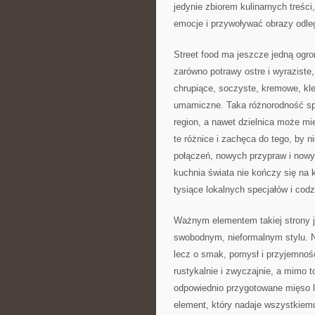
jedynie zbiorem kulinarnych treśc
emocje i przywoływać obrazy odle
Street food ma jeszcze jedną ogro
zarówno potrawy ostre i wyraziste,
chrupiące, soczyste, kremowe, klei
umamiczne. Taka różnorodność spr
region, a nawet dzielnica może mi
te różnice i zachęca do tego, by
połączeń, nowych przypraw i nowyc
kuchnia świata nie kończy się na k
tysiące lokalnych specjałów i co
Ważnym elementem takiej strony j
swobodnym, nieformalnym stylu. Ni
lecz o smak, pomysł i przyjemność
rustykalnie i zwyczajnie, a mimo 
odpowiednio przygotowane mięso l
element, który nadaje wszystkiem