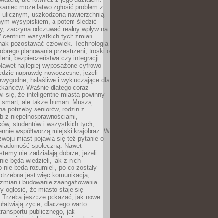
kaniec może łatwo zgłosić problem z
m ulicznym, uszkodzoną nawierzchnią
lnym wysypiskiem, a potem śledzić
wy, zaczyna odczuwać realny wpływ na
W centrum wszystkich tych zmian
nak pozostawać człowiek. Technologia
dobrego planowania przestrzeni, troski o
eleni, bezpieczeństwa czy integracji
Nawet najlepiej wyposażone cyfrowo
ędzie naprawdę nowoczesne, jeżeli
iewygodne, hałaśliwe i wykluczające dla
zkańców. Właśnie dlatego coraz
i się, że inteligentne miasta powinny
o smart, ale także human. Muszą
a potrzeby seniorów, rodzin z
b z niepełnosprawnościami,
ców, studentów i wszystkich tych,
ennie współtworzą miejski krajobraz. W
zwoju miast pojawia się też pytanie o
świadomość społeczną. Nawet
stemy nie zadziałają dobrze, jeżeli
ie będą wiedzieli, jak z nich
b nie będą rozumieli, po co zostały
trzebna jest więc komunikacja,
 zmian i budowanie zaangażowania.
y ogłosić, że miasto staje się
. Trzeba jeszcze pokazać, jak nowe
ułatwiają życie, dlaczego warto
transportu publicznego, jak