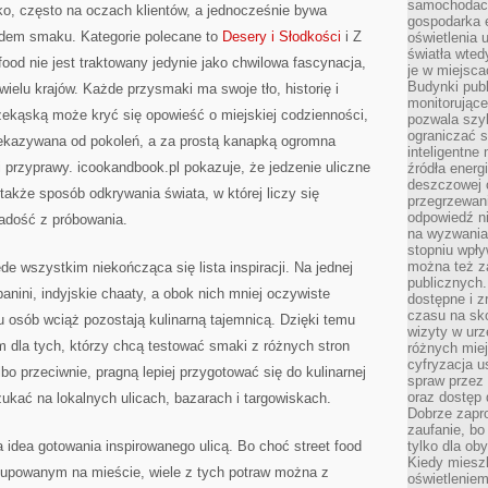
samochodach
ko, często na oczach klientów, a jednocześnie bywa
gospodarka 
dem smaku. Kategorie polecane to
Desery i Słodkości
i Z
oświetlenia 
światła wted
 food nie jest traktowany jedynie jako chwilowa fascynacja,
je w miejsca
Budynki pub
ielu krajów. Każde przysmaki ma swoje tło, historię i
monitorujące
rzekąską może kryć się opowieść o miejskiej codzienności,
pozwala szy
ograniczać s
zekazywana od pokoleń, a za prostą kanapką ogromna
inteligentne
i przyprawy. icookandbook.pl pokazuje, że jedzenie uliczne
źródła energ
deszczowej o
z także sposób odkrywania świata, w której liczy się
przegrzewani
odpowiedź ni
radość z próbowania.
na wyzwania
stopniu wpł
można też za
ede wszystkim niekończąca się lista inspiracji. Na jednej
publicznych.
anini, indyjskie chaaty, a obok nich mniej oczywiste
dostępne i z
czasu na sk
lu osób wciąż pozostają kulinarną tajemnicą. Dzięki temu
wizyty w urz
m dla tych, którzy chcą testować smaki z różnych stron
różnych miej
cyfryzacja u
o przeciwnie, pragną lepiej przygotować się do kulinarnej
spraw przez 
oraz dostęp 
zukać na lokalnych ulicach, bazarach i targowiskach.
Dobrze zapr
zaufanie, bo
idea gotowania inspirowanego ulicą. Bo choć street food
tylko dla ob
Kiedy miesz
kupowanym na mieście, wiele z tych potraw można z
oświetlenie