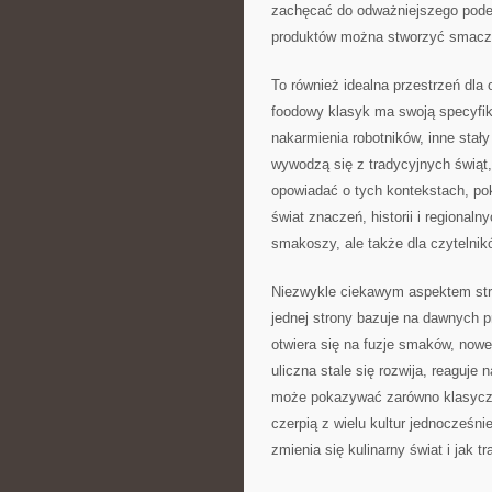
zachęcać do odważniejszego podej
produktów można stworzyć smaczne
To również idealna przestrzeń dla 
foodowy klasyk ma swoją specyfikę
nakarmienia robotników, inne stał
wywodzą się z tradycyjnych świąt,
opowiadać o tych kontekstach, pok
świat znaczeń, historii i regionaln
smakoszy, ale także dla czytelnik
Niezwykle ciekawym aspektem stree
jednej strony bazuje na dawnych p
otwiera się na fuzje smaków, nowe 
uliczna stale się rozwija, reaguje 
może pokazywać zarówno klasyczne
czerpią z wielu kultur jednocześni
zmienia się kulinarny świat i jak 