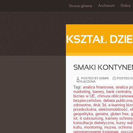
Archiwum
Dobry
Strona główna
KSZTAŁ DZI
SMAKI KONTYN
POSTED BY ADMIN
POSTED ON
WYŁĄCZONA
Tagi:
analiza finansowa
,
analiza po
marketing
,
banery
,
bank centralny
biznes w UE
,
chmura obliczeniow
bezpieczeństwo
,
debata publiczna
zdrowotne
,
druk 3d
,
e-learning bi
przedszkolna
,
elektromobilność
,
e
geopolityka
,
geriatra
,
gluten free
,
g
iot
,
it outsourcing
,
kamery ochrony
konsultacje dietetyczne
,
kursy wal
kultu
,
monitoring
,
muzea
,
ochrona
oprogramowanie księgowe
,
oszczę