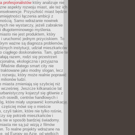
la profesjonalistów
który analizuje nie
czne aspekty rozwoju miast, ale też ich
onsekwencje. Przyszłość miast będzie
umiejętności łączenia ambicji z
lnością. Samo wdrażanie nowinek
nych nie wystarczy, jeżeli zabraknie
i i długoterminowego myślenia.
 miasto nie jest produktem, który
 i uruchomić jednym przyciskiem. To
tórym ważne są diagnoza problemów,
óżnych instytucji, udział mieszkańców
o ciągłego doskonalenia. Tam, gdzie te
ałają razem, rodzi się przestrzeń
kcjonalna, ekologiczna i przyjazna
 Właśnie dlatego smart city nie
 traktowane jako modny slogan, lecz
k rozwoju, który może realnie poprawić
milionów ludzi.
miasta zmieniają się szybciej niż
 wcześniej. Jeszcze kilkanaście lat
urbanistyczny kojarzył się głównie z
h osiedli, centrów handlowych i
óg, które miały usprawnić komunikację.
z częściej mówi się o mieście
, czyli takim, które nie tylko rośnie,
czy się potrzeb mieszkańców i
a nie w sposób bardziej świadomy.
miasta nie są już wizją z filmów
ion. To realne projekty wdrażane na
e, od Europy po Azję, od wielkich