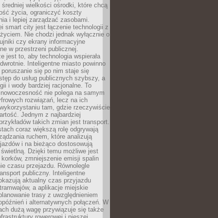
 średniej wielkości ośrodki, które chcą
ość życia, ograniczyć koszty
ia i lepiej zarządzać zasobami.
i smart city jest łączenie technologii z
życiem. Nie chodzi jednak wyłącznie o
zujniki czy ekrany informacyjne
e w przestrzeni publicznej.
e jest to, aby technologia wspierała
 odwrotnie. Inteligentne miasto powinno
 poruszanie się po nim staje się
stęp do usług publicznych szybszy, a
gii i wody bardziej racjonalne. To
 nowoczesność nie polega na samym
frowych rozwiązań, lecz na ich
ykorzystaniu tam, gdzie rzeczywiście
rtość. Jednym z najbardziej
rzykładów takich zmian jest transport.
tach coraz większą rolę odgrywają
ądzania ruchem, które analizują
jazdów i na bieżąco dostosowują
 świetlną. Dzięki temu możliwe jest
 korków, zmniejszenie emisji spalin
ie czasu przejazdu. Równolegle
ransport publiczny. Inteligentne
okazują aktualny czas przyjazdu
tramwajów, a aplikacje miejskie
planowanie trasy z uwzględnieniem
opóźnień i alternatywnych połączeń. W
ach dużą wagę przywiązuje się także
frastruktury rowerowej i pieszej,