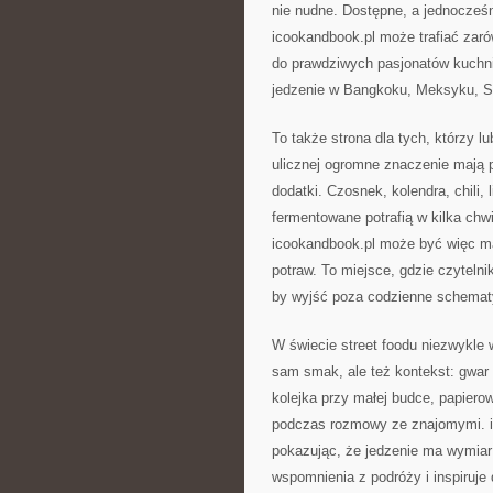
nie nudne. Dostępne, a jednocześ
icookandbook.pl może trafiać zar
do prawdziwych pasjonatów kuchni 
jedzenie w Bangkoku, Meksyku, S
To także strona dla tych, którzy l
ulicznej ogromne znaczenie mają 
dodatki. Czosnek, kolendra, chili,
fermentowane potrafią w kilka chw
icookandbook.pl może być więc ma
potraw. To miejsce, gdzie czytelnik
by wyjść poza codzienne schematy
W świecie street foodu niezwykle w
sam smak, ale też kontekst: gwar
kolejka przy małej budce, papiero
podczas rozmowy ze znajomymi. i
pokazując, że jedzenie ma wymiar
wspomnienia z podróży i inspiruje 