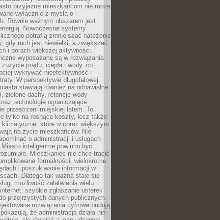
asto przyjazne mieszkańcom nie może
owane wyłącznie z myślą o
. Równie ważnym obszarem jest
energią. Nowoczesne systemy
ulicznego potrafią zmniejszać natężenie
y, gdy ruch jest niewielki, a zwiększać
ch i porach większej aktywności.
liczne wyposażane są w rozwiązania
 zużycie prądu, ciepła i wody, co
bciej wykrywać nieefektywność i
traty. W perspektywie długofalowej
 miasta stawiają również na odnawialne
ii, zielone dachy, retencję wody
raz technologie ograniczające
e przestrzeni miejskiej latem. To
e tylko na rosnące koszty, lecz także
 klimatyczne, które w coraz większym
ywają na życie mieszkańców. Nie
pominać o administracji i usługach
 Miasto inteligentne powinno być
rozumiałe. Mieszkaniec nie chce tracić
omplikowane formalności, wielokrotne
ędach i poszukiwanie informacji w
scach. Dlatego tak ważna staje się
sług, możliwość załatwienia wielu
internet, szybkie zgłaszanie usterek
do przejrzystych danych publicznych.
ojektowane rozwiązania cyfrowe budują
 pokazują, że administracja działa nie
ywatela, ale również z jego udziałem.