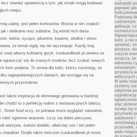
i, lecz również opowieścią o tym, jak smaki mogą budować
metropolii po
poprawić jak
głych miejsc.
funkcjonowan
Podstawą ide
codziennym 
mną zaletę: jest pełen kontrastów. Można w nim znaleźć
aplikacje, c
rozmieszczon
 jak i delikatne oraz subtelne. Są wśród nich dania
Najważniejsz
ste, lekkie, sycące, pikantne, kwaśne, słodkie i słono-
ludzi, a nie
sprawiać, że
awia, że temat nigdy się nie wyczerpuje. Każdy kraj,
prostsze, do
eć swój własny kulinarny język. icookandbook.pl otwiera na
zużycie ener
oznacza, że
 nie ograniczać się do znanych smaków, lecz szukać nowych
wdrożeniu cy
sensownym w
h form podania. To strona dla ludzi, którzy rozumieją, że
przynoszą wa
ilku najpopularniejszych daniach, ale rozciąga się na
widocznych p
W wielu mias
dziennych przysmaków.
systemy zarz
natężenie po
sygnalizację
est także inspiracja do domowego gotowania w bardziej
ograniczenie
e chodzi tu o perfekcję rodem z restauracyjnych talerzy,
oraz skrócen
rozwija się t
. Street food uczy, że potrawa może wyglądać naturalnie,
przystanki p
to robić ogromne wrażenie. Liczy się dobre pieczywo,
autobusów i 
umożliwiają 
ub warzywa, świeże dodatki, właściwy sos i ten jeden
przesiadek, 
wielu miejsc
u charakter. Dzięki takim treściom icookandbook.pl może
do rozwoju in