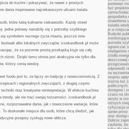
ścia do kuchni i pokazywać, że nawet z prostych
ponieważ mi
być projekt
 dania inspirowane najciekawszymi ulicami świata.
samochodach
gospodarka 
oświetlenia 
osób, które lubią kulinarne ciekawostki. Każdy street
światła wted
: jedne potrawy narodziły się z potrzeby szybkiego
je w miejsca
Budynki pub
y się symbolem nocnego życia miasta, jeszcze inne
monitorujące
pozwala szy
 festiwali albo lokalnych zwyczajów. icookandbook.pl może
ograniczać s
azując, że za pozornie prostą przekąską kryje się cały
inteligentne
źródła energ
ych różnic. Dzięki temu strona jest atrakcyjna nie tylko dla
deszczowej o
ów, którzy cenią wiedzę.
przegrzewani
odpowiedź ni
na wyzwania
t foodu jest to, że łączy on tradycję z nowoczesnością. Z
stopniu wpł
można też za
rzepisach i regionalnych zwyczajach, z drugiej często
publicznych.
dostępne i z
techniki oraz kreatywne reinterpretacje. W efekcie kuchnia
czasu na sk
na trendy, ale nie traci swojej tożsamości. icookandbook.pl
wizyty w urz
różnych miej
, rozpoznawalne dania, jak i nowoczesne wariacje, które
cyfryzacja u
e. To doskonałe miejsce dla osób, które chcą śledzić, jak
spraw przez 
oraz dostęp 
tradycyjne przepisy zyskują nowe oblicza.
Dobrze zapr
zaufanie, bo
tylko dla ob