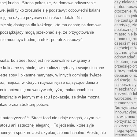
czy nielega
nej kuchni. Strona pokazuje, że domowe odtworzenie
status spra
iwe, jeśli tylko zrozumie się podstawy: odpowiedni balans
otoczenie. 
powinien jed
jętne użycie przypraw i dbałość o detale. Na
nie zastąpi 
staje się dostępna dla każdego, kto ma ochotę na domowe
estetykę, zi
społecznej. 
t początkujący mogą przekonać się, że przygotowanie
miasto nie b
stanie się n
ie musi być trudne, a efekt potrafi zaskoczyć
części mies
częściej mów
być nie tylk
odpowiadać n
iata, bo street food jest nierozerwalnie związany z
dziećmi, osó
przedsiębior
kulinarne symbole, swoje uliczne rytuały i swoje ulubione
którzy codzi
ostre sosy i pikantne marynaty, w innych dominują świeże
debacie o ro
edukację i 
. Są miejsca, w których najważniejsze są sycące dania z
najlepsze sy
mieszkańcy n
dzenie opiera się na warzywach, ryżu, makaronach lub
korzystać lu
 inspiracje w jednym miejscu i pokazuje, że świat można
wdrożone. Po
tłumaczenie
akże przez strukturę potraw.
Nie wystarcz
innowacyjne
rozwiązania 
ej autentyczność. Street food nie udaje czegoś, czym nie
korzystać z 
atosu ani sztucznej elegancji. To jedzenie, które żyje
oszczędzać 
mogą wpływa
ziennych spotkań. Jest szybkie, ale nie banalne. Proste, ale
internetowej