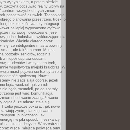
lnym wysypiskiem, a potem śledzić
wy, zaczyna odczuwać realny wpływ na
W centrum wszystkich tych zmian
nak pozostawać człowiek. Technologia
dobrego planowania przestrzeni, troski o
eleni, bezpieczeństwa czy integracji
Nawet najlepiej wyposażone cyfrowo
ędzie naprawdę nowoczesne, jeżeli
iewygodne, hałaśliwe i wykluczające dla
zkańców. Właśnie dlatego coraz
i się, że inteligentne miasta powinny
o smart, ale także human. Muszą
a potrzeby seniorów, rodzin z
b z niepełnosprawnościami,
ców, studentów i wszystkich tych,
ennie współtworzą miejski krajobraz. W
zwoju miast pojawia się też pytanie o
świadomość społeczną. Nawet
stemy nie zadziałają dobrze, jeżeli
ie będą wiedzieli, jak z nich
b nie będą rozumieli, po co zostały
trzebna jest więc komunikacja,
 zmian i budowanie zaangażowania.
y ogłosić, że miasto staje się
. Trzeba jeszcze pokazać, jak nowe
ułatwiają życie, dlaczego warto
transportu publicznego, jak
energię i w jaki sposób mieszkańcy
ć na lokalne decyzje. W przestrzeni
 coraz więcej miejsca poświęca temu