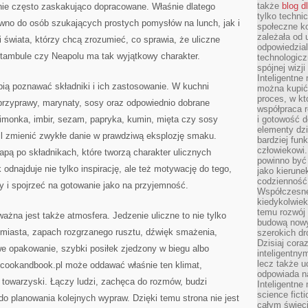
także
blog d
nie często zaskakująco dopracowane. Właśnie dlatego
tylko techni
ówno do osób szukających prostych pomysłów na lunch, jak i
społeczne k
zależała od 
świata, którzy chcą zrozumieć, co sprawia, że uliczne
odpowiedzia
tambule czy Neapolu ma tak wyjątkowy charakter.
technologicz
spójnej wizj
Inteligentne
ubią poznawać składniki i ich zastosowanie. W kuchni
można kupić
proces, w k
przyprawy, marynaty, sosy oraz odpowiednio dobrane
współpraca r
 limonka, imbir, sezam, papryka, kumin, mięta czy sosy
i gotowość d
elementy dzi
il zmienić zwykłe danie w prawdziwą eksplozję smaku.
bardziej fun
człowiekowi.
pą po składnikach, które tworzą charakter ulicznych
powinno być
 odnajduje nie tylko inspirację, ale też motywację do tego,
jako kierune
codzienność 
 i spojrzeć na gotowanie jako na przyjemność.
Współczesne 
kiedykolwiek
temu rozwój 
ażna jest także atmosfera. Jedzenie uliczne to nie tylko
budową nowyc
 miasta, zapach rozgrzanego rusztu, dźwięk smażenia,
szerokich dr
Dzisiaj cora
we opakowanie, szybki posiłek zjedzony w biegu albo
inteligentnym
lecz także u
cookandbook.pl może oddawać właśnie ten klimat,
odpowiada n
 towarzyski. Łączy ludzi, zachęca do rozmów, budzi
Inteligentne 
science fict
do planowania kolejnych wypraw. Dzięki temu strona nie jest
całym świeci