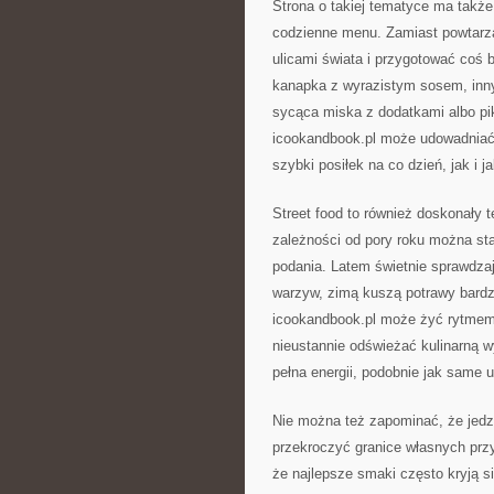
Strona o takiej tematyce ma także
codzienne menu. Zamiast powtarz
ulicami świata i przygotować coś
kanapka z wyrazistym sosem, inn
sycąca miska z dodatkami albo pi
icookandbook.pl może udowadniać,
szybki posiłek na co dzień, jak i j
Street food to również doskonały 
zależności od pory roku można sta
podania. Latem świetnie sprawdzają
warzyw, zimą kuszą potrawy bardzi
icookandbook.pl może żyć rytmem 
nieustannie odświeżać kulinarną w
pełna energii, podobnie jak same ul
Nie można też zapominać, że jedz
przekroczyć granice własnych prz
że najlepsze smaki często kryją s