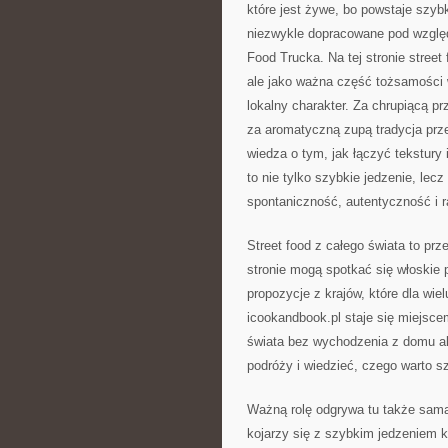
które jest żywe, bo powstaje szyb
niezwykle dopracowane pod wzglę
Food Trucka. Na tej stronie street
ale jako ważna część tożsamości w
lokalny charakter. Za chrupiącą p
za aromatyczną zupą tradycja pr
wiedza o tym, jak łączyć tekstury 
to nie tylko szybkie jedzenie, lec
spontaniczność, autentyczność i 
Street food z całego świata to prz
stronie mogą spotkać się włoskie p
propozycje z krajów, które dla wie
icookandbook.pl staje się miejsce
świata bez wychodzenia z domu alb
podróży i wiedzieć, czego warto s
Ważną rolę odgrywa tu także sama 
kojarzy się z szybkim jedzeniem 