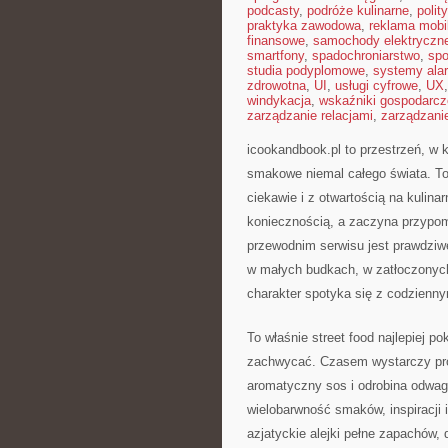
podcasty
,
podróże kulinarne
,
polit
praktyka zawodowa
,
reklama mobi
finansowe
,
samochody elektryczn
smartfony
,
spadochroniarstwo
,
spo
studia podyplomowe
,
systemy ala
zdrowotna
,
UI
,
usługi cyfrowe
,
UX
windykacja
,
wskaźniki gospodarcz
zarządzanie relacjami
,
zarządzani
icookandbook.pl to przestrzeń, w k
smakowe niemal całego świata. To 
ciekawie i z otwartością na kulina
koniecznością, a zaczyna przypo
przewodnim serwisu jest prawdziwe 
w małych budkach, w zatłoczonych 
charakter spotyka się z codzien
To właśnie street food najlepiej 
zachwycać. Czasem wystarczy pro
aromatyczny sos i odrobina odwagi
wielobarwność smaków, inspiracji 
azjatyckie alejki pełne zapachów, 