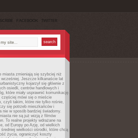
SCRIBE
FACEBOOK
TWITTER
miasta zmieniają się szybciej niż
 wcześniej. Jeszcze kilkanaście lat
urbanistyczny kojarzył się głównie z
h osiedli, centrów handlowych i
óg, które miały usprawnić komunikację.
z częściej mówi się o mieście
, czyli takim, które nie tylko rośnie,
czy się potrzeb mieszkańców i
a nie w sposób bardziej świadomy.
miasta nie są już wizją z filmów
ion. To realne projekty wdrażane na
e, od Europy po Azję, od wielkich
 średniej wielkości ośrodki, które chcą
ość życia, ograniczyć koszty