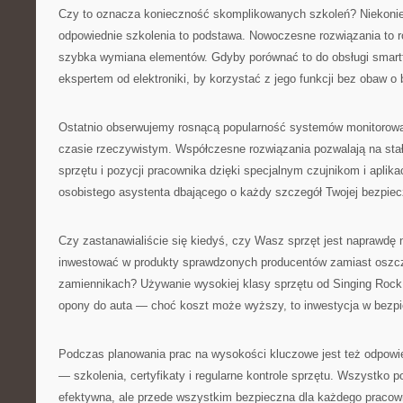
Czy to oznacza konieczność skomplikowanych szkoleń? Niekoni
odpowiednie szkolenia to podstawa. Nowoczesne rozwiązania to ró
szybka wymiana elementów. Gdyby porównać to do obsługi smart
ekspertem od elektroniki, by korzystać z jego funkcji bez obaw o
Ostatnio obserwujemy rosnącą popularność systemów monitorowa
czasie rzeczywistym. Współczesne rozwiązania pozwalają na stał
sprzętu i pozycji pracownika dzięki specjalnym czujnikom i aplik
osobistego asystenta dbającego o każdy szczegół Twojej bezpiec
Czy zastanawialiście się kiedyś, czy Wasz sprzęt jest naprawdę 
inwestować w produkty sprawdzonych producentów zamiast oszc
zamiennikach? Używanie wysokiej klasy sprzętu od Singing Rock t
opony do auta — choć koszt może wyższy, to inwestycja w bezpi
Podczas planowania prac na wysokości kluczowe jest też odpowi
— szkolenia, certyfikaty i regularne kontrole sprzętu. Wszystko po
efektywna, ale przede wszystkim bezpieczna dla każdego pracow