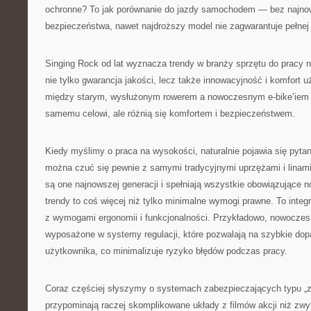
ochronne? To jak porównanie do jazdy samochodem — bez najn
bezpieczeństwa, nawet najdroższy model nie zagwarantuje pełnej
Singing Rock od lat wyznacza trendy w branży sprzętu do pracy n
nie tylko gwarancja jakości, lecz także innowacyjność i komfort 
między starym, wysłużonym rowerem a nowoczesnym e-bike’iem
samemu celowi, ale różnią się komfortem i bezpieczeństwem.
Kiedy myślimy o praca na wysokości, naturalnie pojawia się pyta
można czuć się pewnie z samymi tradycyjnymi uprzężami i linami
są one najnowszej generacji i spełniają wszystkie obowiązujące n
trendy to coś więcej niż tylko minimalne wymogi prawne. To integ
z wymogami ergonomii i funkcjonalności. Przykładowo, nowoczes
wyposażone w systemy regulacji, które pozwalają na szybkie dop
użytkownika, co minimalizuje ryzyko błędów podczas pracy.
Coraz częściej słyszymy o systemach zabezpieczających typu „z
przypominają raczej skomplikowane układy z filmów akcji niż zw