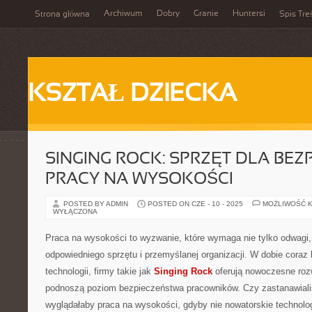
Archiwum
Dobry
Granie
Huntersi
Strona główna
Spis Tre
KSZTAŁ DZIECKA
SINGING ROCK: SPRZĘT DLA BEZ
PRACY NA WYSOKOŚCI
POSTED BY ADMIN
POSTED ON CZE - 10 - 2025
MOŻLIWOŚĆ 
WYŁĄCZONA
Praca na wysokości to wyzwanie, które wymaga nie tylko odwagi,
odpowiedniego sprzętu i przemyślanej organizacji. W dobie cora
technologii, firmy takie jak
Singing Rock
oferują nowoczesne roz
podnoszą poziom bezpieczeństwa pracowników. Czy zastanawialiśc
wyglądałaby praca na wysokości, gdyby nie nowatorskie technolo