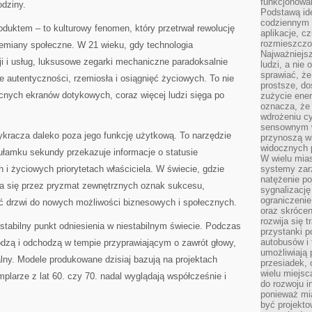
funkcjonowan
odziny.
Podstawą ide
codziennym 
roduktem – to kulturowy fenomen, który przetrwał rewolucję
aplikacje, c
rozmieszczon
zemiany społeczne. W 21 wieku, gdy technologia
Najważniejsz
i i usług, luksusowe zegarki mechaniczne paradoksalnie
ludzi, a nie
sprawiać, że
 autentyczności, rzemiosła i osiągnięć życiowych. To nie
prostsze, do
nych ekranów dotykowych, coraz więcej ludzi sięga po
zużycie ener
oznacza, że
wdrożeniu cy
sensownym w
racza daleko poza jego funkcję użytkową. To narzędzie
przynoszą wa
widocznych p
 ułamku sekundy przekazuje informacje o statusie
W wielu mias
i życiowych priorytetach właściciela. W świecie, gdzie
systemy zarz
natężenie po
a się przez pryzmat zewnętrznych oznak sukcesu,
sygnalizację
ograniczenie
ć drzwi do nowych możliwości biznesowych i społecznych.
oraz skrócen
rozwija się t
 stabilny punkt odniesienia w niestabilnym świecie. Podczas
przystanki p
autobusów i 
odzą i odchodzą w tempie przyprawiającym o zawrót głowy,
umożliwiają 
lny. Modele produkowane dzisiaj bazują na projektach
przesiadek, 
wielu miejsc
plarze z lat 60. czy 70. nadal wyglądają współcześnie i
do rozwoju in
ponieważ mi
być projekt