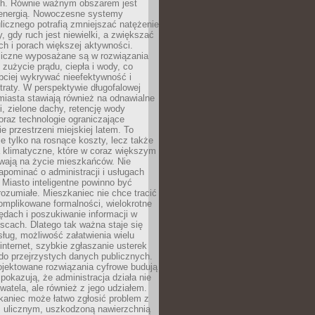
. Równie ważnym obszarem jest
energią. Nowoczesne systemy
ulicznego potrafią zmniejszać natężenie
y, gdy ruch jest niewielki, a zwiększać
ch i porach większej aktywności.
liczne wyposażane są w rozwiązania
 zużycie prądu, ciepła i wody, co
bciej wykrywać nieefektywność i
traty. W perspektywie długofalowej
 miasta stawiają również na odnawialne
ii, zielone dachy, retencję wody
raz technologie ograniczające
e przestrzeni miejskiej latem. To
e tylko na rosnące koszty, lecz także
 klimatyczne, które w coraz większym
ywają na życie mieszkańców. Nie
pominać o administracji i usługach
 Miasto inteligentne powinno być
rozumiałe. Mieszkaniec nie chce tracić
omplikowane formalności, wielokrotne
ędach i poszukiwanie informacji w
scach. Dlatego tak ważna staje się
sług, możliwość załatwienia wielu
internet, szybkie zgłaszanie usterek
do przejrzystych danych publicznych.
ojektowane rozwiązania cyfrowe budują
 pokazują, że administracja działa nie
ywatela, ale również z jego udziałem.
kaniec może łatwo zgłosić problem z
m ulicznym, uszkodzoną nawierzchnią