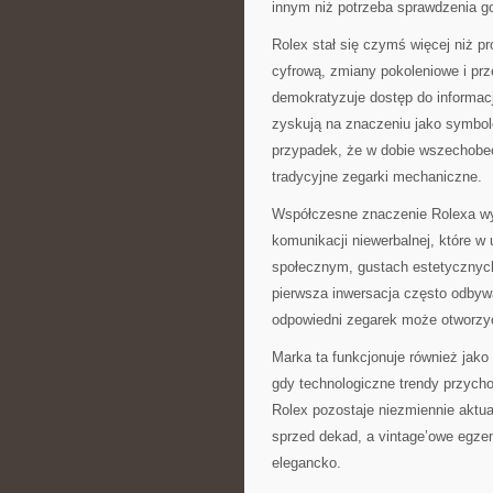
innym niż potrzeba sprawdzenia g
Rolex stał się czymś więcej niż p
cyfrową, zmiany pokoleniowe i pr
demokratyzuje dostęp do informacj
zyskują na znaczeniu jako symbole
przypadek, że w dobie wszechobec
tradycyjne zegarki mechaniczne.
Współczesne znaczenie Rolexa wyk
komunikacji niewerbalnej, które w
społecznym, gustach estetycznych 
pierwsza inwersacja często odbyw
odpowiedni zegarek może otworzy
Marka ta funkcjonuje również jako
gdy technologiczne trendy przych
Rolex pozostaje niezmiennie aktua
sprzed dekad, a vintage’owe egzem
elegancko.