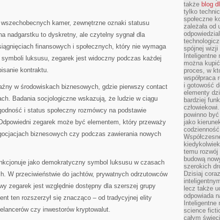
także
blog d
tylko techni
społeczne k
wszechobecnych kamer, zewnętrzne oznaki statusu
zależała od 
odpowiedzia
a nadgarstku to dyskretny, ale czytelny sygnał dla
technologicz
iągnięciach finansowych i społecznych, który nie wymaga
spójnej wizj
Inteligentne
h symboli luksusu, zegarek jest widoczny podczas każdej
można kupić
pisanie kontraktu.
proces, w k
współpraca r
i gotowość d
aźny w środowiskach biznesowych, gdzie pierwszy contact
elementy dzi
ach. Badania socjologiczne wskazują, że ludzie w ciągu
bardziej fun
człowiekowi.
godność i status społeczny rozmówcy na podstawie
powinno być
 Odpowiedni zegarek może być elementem, który przeważy
jako kierune
codzienność 
egocjacjach biznesowych czy podczas zawierania nowych
Współczesne 
kiedykolwiek
temu rozwój 
budową nowyc
funkcjonuje jako demokratyczny symbol luksusu w czasach
szerokich dr
Dzisiaj cora
h. W przeciwieństwie do jachtów, prywatnych odrzutowców
inteligentnym
y zegarek jest względnie dostępny dla szerszej grupy
lecz także u
odpowiada n
nt ten rozszerzył się znacząco – od tradycyjnej elity
Inteligentne 
eelancerów czy inwestorów kryptowalut.
science fict
całym świeci