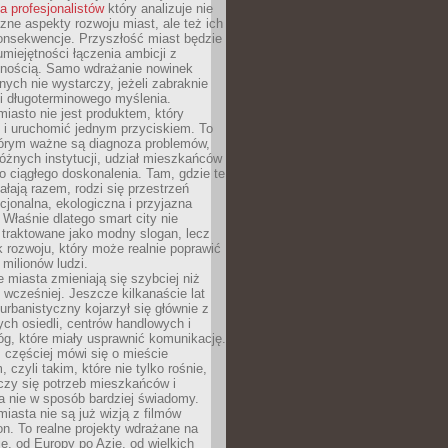
la profesjonalistów
który analizuje nie
czne aspekty rozwoju miast, ale też ich
onsekwencje. Przyszłość miast będzie
umiejętności łączenia ambicji z
lnością. Samo wdrażanie nowinek
nych nie wystarczy, jeżeli zabraknie
i i długoterminowego myślenia.
 miasto nie jest produktem, który
 i uruchomić jednym przyciskiem. To
tórym ważne są diagnoza problemów,
óżnych instytucji, udział mieszkańców
o ciągłego doskonalenia. Tam, gdzie te
ałają razem, rodzi się przestrzeń
kcjonalna, ekologiczna i przyjazna
 Właśnie dlatego smart city nie
 traktowane jako modny slogan, lecz
k rozwoju, który może realnie poprawić
milionów ludzi.
miasta zmieniają się szybciej niż
 wcześniej. Jeszcze kilkanaście lat
urbanistyczny kojarzył się głównie z
h osiedli, centrów handlowych i
óg, które miały usprawnić komunikację.
z częściej mówi się o mieście
, czyli takim, które nie tylko rośnie,
czy się potrzeb mieszkańców i
a nie w sposób bardziej świadomy.
miasta nie są już wizją z filmów
ion. To realne projekty wdrażane na
e, od Europy po Azję, od wielkich