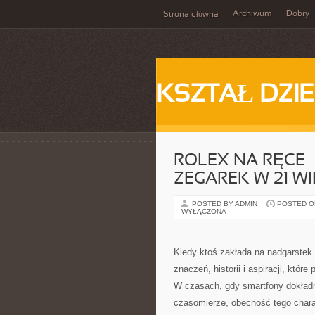
Archiwum
Dobry
Strona główna
KSZTAŁ DZI
ROLEX NA RĘCE 
ZEGAREK W 21 W
POSTED BY ADMIN
POSTED ON
WYŁĄCZONA
Kiedy ktoś zakłada na nadgarstek 
znaczeń, historii i aspiracji, które
W czasach, gdy smartfony dokładn
czasomierze, obecność tego chara