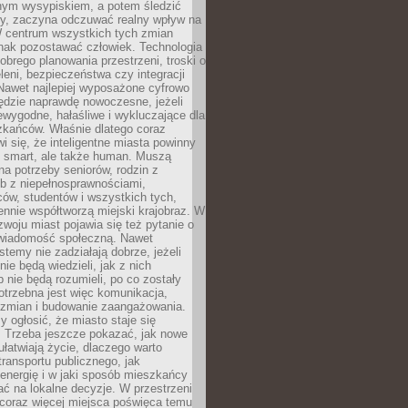
lnym wysypiskiem, a potem śledzić
wy, zaczyna odczuwać realny wpływ na
W centrum wszystkich tych zmian
nak pozostawać człowiek. Technologia
dobrego planowania przestrzeni, troski o
eleni, bezpieczeństwa czy integracji
Nawet najlepiej wyposażone cyfrowo
ędzie naprawdę nowoczesne, jeżeli
iewygodne, hałaśliwe i wykluczające dla
zkańców. Właśnie dlatego coraz
i się, że inteligentne miasta powinny
o smart, ale także human. Muszą
a potrzeby seniorów, rodzin z
b z niepełnosprawnościami,
ców, studentów i wszystkich tych,
ennie współtworzą miejski krajobraz. W
zwoju miast pojawia się też pytanie o
świadomość społeczną. Nawet
stemy nie zadziałają dobrze, jeżeli
ie będą wiedzieli, jak z nich
b nie będą rozumieli, po co zostały
trzebna jest więc komunikacja,
 zmian i budowanie zaangażowania.
y ogłosić, że miasto staje się
. Trzeba jeszcze pokazać, jak nowe
ułatwiają życie, dlaczego warto
transportu publicznego, jak
energię i w jaki sposób mieszkańcy
ć na lokalne decyzje. W przestrzeni
 coraz więcej miejsca poświęca temu