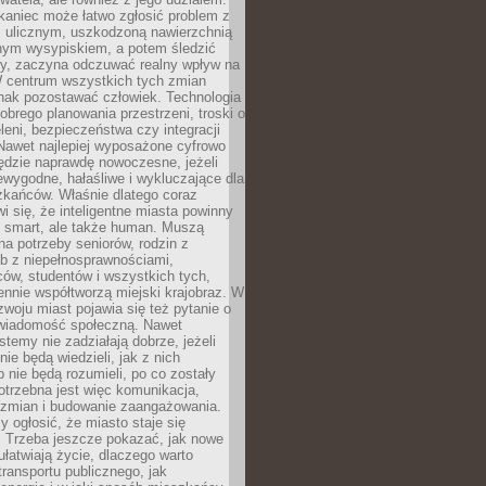
kaniec może łatwo zgłosić problem z
m ulicznym, uszkodzoną nawierzchnią
lnym wysypiskiem, a potem śledzić
wy, zaczyna odczuwać realny wpływ na
W centrum wszystkich tych zmian
nak pozostawać człowiek. Technologia
dobrego planowania przestrzeni, troski o
eleni, bezpieczeństwa czy integracji
Nawet najlepiej wyposażone cyfrowo
ędzie naprawdę nowoczesne, jeżeli
iewygodne, hałaśliwe i wykluczające dla
zkańców. Właśnie dlatego coraz
i się, że inteligentne miasta powinny
o smart, ale także human. Muszą
a potrzeby seniorów, rodzin z
b z niepełnosprawnościami,
ców, studentów i wszystkich tych,
ennie współtworzą miejski krajobraz. W
zwoju miast pojawia się też pytanie o
świadomość społeczną. Nawet
stemy nie zadziałają dobrze, jeżeli
ie będą wiedzieli, jak z nich
b nie będą rozumieli, po co zostały
trzebna jest więc komunikacja,
 zmian i budowanie zaangażowania.
y ogłosić, że miasto staje się
. Trzeba jeszcze pokazać, jak nowe
ułatwiają życie, dlaczego warto
transportu publicznego, jak