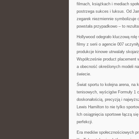
filmach, książkach i mediach społ
postrzega sukces i luksus. Od Ja
zegarek niezmiennie symbolizuje o
powstała przypadkowo – to rezulta
Hollywood odegrało kluczową rolę
filmy z serii o agencie 007 uczyni
produkcje kinowe utrwalały skojar
Współcześnie product placement w f
a obecność określonych modeli na
świecie.
Świat sportu to kolejna arena, na 
tenisowych, wyścigów Formuły 1 c
doskonałością, precyzją i najwyż
Lewis Hamilton to nie tylko sporto
Ich osiągnięcia sportowe łączą si
perfekcji.
Era mediów społecznościowych prz