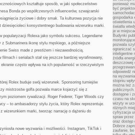
ecznościowych kształtuje sposób, w jaki społeczeństwo
ponieważ mi
być projekt
mesa Bonda po współczesnych influencerów, szwajcarski
samochodach
gospodarka 
siągnięcia życiowe i dobry smak. Ta kulturowa pozycja nie
oświetlenia 
t dziesięcioleci konsystentnego budowania wizerunku marki.
światła wted
je w miejsca
Budynki pub
 w popularyzacji Rolexa jako symbolu sukcesu. Legendarne
monitorujące
ły z Submarinera ikonę stylu męskiego, a późniejsze
pozwala szy
ograniczać s
zenie Swiss made z prestiżem i niezawodnością.
inteligentne
ilmach i serialach stał się jeszcze bardziej wyrafinowany,
źródła energ
deszczowej o
 ekranie często wpływa na ich popularność w rzeczywistym
przegrzewani
odpowiedź ni
na wyzwania
stopniu wpł
której Rolex buduje swój wizerunek. Sponsoring turniejów
można też za
zy mistrzostw golfa pozwala marce kojarzyć się z
publicznych.
dostępne i z
szym poziomem rywalizacji. Roger Federer, Tiger Woods czy
czasu na sk
wizyty w urz
wcy – to ambasadorzy stylu życia, który Rolex reprezentuje.
różnych miej
ę z wizerunkiem marki, tworząc narrację o dążeniu do
cyfryzacja u
spraw przez 
oraz dostęp 
Dobrze zapr
yniosła nowe wyzwania i możliwości. Instagram, TikTok i
zaufanie, bo
tylko dla ob