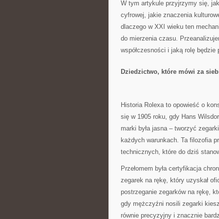
W tym artykule przyjrzymy się, j
cyfrowej, jakie znaczenia kulturow
dlaczego w XXI wieku ten mechani
do mierzenia czasu. Przeanalizuj
współczesności i jaką rolę będzie 
Dziedzictwo, które mówi za sieb
Historia Rolexa to opowieść o kons
się w 1905 roku, gdy Hans Wilsdor
marki była jasna – tworzyć zegarki
każdych warunkach. Ta filozofia p
technicznych, które do dziś stano
Przełomem była certyfikacja chro
zegarek na rękę, który uzyskał ofi
postrzeganie zegarków na rękę, kt
gdy mężczyźni nosili zegarki kie
równie precyzyjny i znacznie bardz