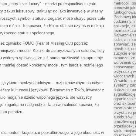
metropolii po
sko „entry-level luxury” – młodzi profesjonaliści często
poprawić jak
zy zakup luksusowy, traktując go jako inwestycję w własny
funkcjonowan
Podstawą ide
droższych symboli statusu, zegarek może służyć przez całe
codziennym 
asem rośnie. To sprawia, że Rolex stał się czymś w rodzaju
aplikacje, c
rozmieszczon
o wyższego statusu społecznego.
Najważniejsz
ludzi, a nie
ież zjawisko FOMO (Fear of Missing Out) poprzez
sprawiać, że
prostsze, do
niejszych modeli. Kolejki do autoryzowanych salonów, listy
zużycie ener
ku wtórnym sprawiają, że już sama możliwość zakupu staje
oznacza, że
wdrożeniu cy
 trudniej dostać konkretny model, tym bardziej rośnie jego
sensownym w
przynoszą wa
widocznych p
W wielu mias
ież językiem międzynarodowym – rozpoznawalnym na całym
systemy zarz
natężenie po
ariery kulturowe i językowe. Biznesmen z Tokio, inwestor z
sygnalizację
ulo mogą nie dzielić wspólnego języka, ale wszyscy
ograniczenie
oraz skrócen
go zegarka na nadgarstku. Ta uniwersalność sprawia, że
rozwija się t
luta prestiżu.
przystanki p
autobusów i 
umożliwiają 
przesiadek, 
wielu miejsc
ym elementem krajobrazu popkulturowego, a jego obecność w
do rozwoju in