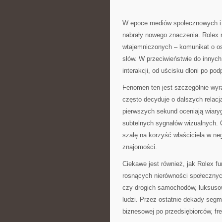
W epoce mediów społecznowych i 
nabrały nowego znaczenia. Rolex n
wtajemniczonych – komunikat o os
słów. W przeciwieństwie do innyc
interakcji, od uścisku dłoni po pod
Fenomen ten jest szczególnie wyr
często decyduje o dalszych relacj
pierwszych sekund oceniają wiary
subtelnych sygnałów wizualnych.
szalę na korzyść właściciela w n
znajomości.
Ciekawe jest również, jak Rolex 
rosnących nierówności społecznyc
czy drogich samochodów, luksusow
ludzi. Przez ostatnie dekady segme
biznesowej po przedsiębiorców, fr