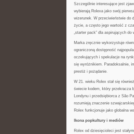
Szczególnie interesujące jest zjawi
wybierają Rolexa jako swój pierws
wizerunek. W przeciwieństwie do 
życie, a często jego wartość z cz
„starter pack” dla aspirujących d
Marka zręcznie wykorzystuje równ
ograniczoną dostępność najpopular
oczekujących i spekulacje na ryn
się wyróżnikiem. Paradoksalnie, im
prestiż i pożądanie.
W 21. wieku Rolex stał się równ
świecie kodem, który przekracza b
Londynu i przedsiębiorca z São Pa
rozumieją znaczenie szwajcarskie
Rolex funkcjonuje jako globalna wa
Ikona popkultury i mediów
Rolex od dziesięcioleci jest stał