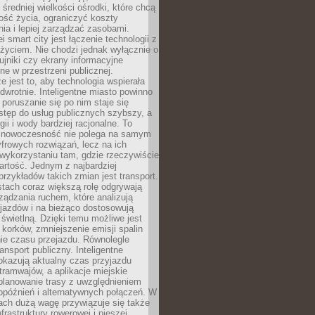
 średniej wielkości ośrodki, które chcą
ość życia, ograniczyć koszty
ia i lepiej zarządzać zasobami.
i smart city jest łączenie technologii z
życiem. Nie chodzi jednak wyłącznie o
zujniki czy ekrany informacyjne
e w przestrzeni publicznej.
e jest to, aby technologia wspierała
 odwrotnie. Inteligentne miasto powinno
 poruszanie się po nim staje się
stęp do usług publicznych szybszy, a
gii i wody bardziej racjonalne. To
 nowoczesność nie polega na samym
frowych rozwiązań, lecz na ich
ykorzystaniu tam, gdzie rzeczywiście
rtość. Jednym z najbardziej
rzykładów takich zmian jest transport.
tach coraz większą rolę odgrywają
ądzania ruchem, które analizują
jazdów i na bieżąco dostosowują
 świetlną. Dzięki temu możliwe jest
 korków, zmniejszenie emisji spalin
ie czasu przejazdu. Równolegle
ransport publiczny. Inteligentne
okazują aktualny czas przyjazdu
tramwajów, a aplikacje miejskie
planowanie trasy z uwzględnieniem
opóźnień i alternatywnych połączeń. W
ach dużą wagę przywiązuje się także
frastruktury rowerowej i pieszej,