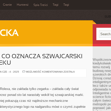
Granie
Huntersi
Tagi
Tagi
Spis Treści
SUB
ECKA
– CO OZNACZA SZWAJCARSKI
Współczesne 
IEKU
kiedykolwiek
temu rozwój 
budową nowyc
ROLEX
 CZE - 4 - 2025
MOŻLIWOŚĆ KOMENTOWANIA
ZOSTAŁA
szerokich dr
NA
RĘCE
Dzisiaj cora
–
inteligentnym
CO
OZNACZA
lecz także u
SZWAJCARSKI
Rolexa, nie zakłada tylko zegarka – zakłada cały świat
odpowiada n
ZEGAREK
Inteligentne 
W
 przez ponad sto lat narastały wokół tej szwajcarskiej marki.
21
science fict
WIEKU
całym świeci
iej pokazują czas niż najdroższe mechaniczne
metropolii po
kterystycznego logo na nadgarstku mówi o czymś zupełnie
poprawić jak