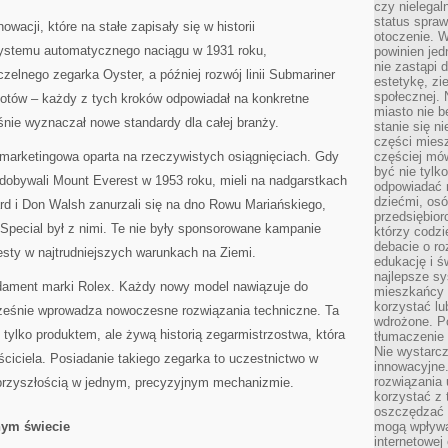
czy nielega
status spra
owacji, które na stałe zapisały się w historii
otoczenie. 
systemu automatycznego naciągu w 1931 roku,
powinien jed
nie zastąpi 
lnego zegarka Oyster, a później rozwój linii Submariner
estetykę, zi
społecznej. 
lotów – każdy z tych kroków odpowiadał na konkretne
miasto nie b
nie wyznaczał nowe standardy dla całej branży.
stanie się n
części mies
a marketingowa oparta na rzeczywistych osiągnięciach. Gdy
częściej mów
być nie tylk
dobywali Mount Everest w 1953 roku, mieli na nadgarstkach
odpowiadać n
dziećmi, osó
rd i Don Walsh zanurzali się na dno Rowu Mariańskiego,
przedsiębior
pecial był z nimi. Te nie były sponsorowane kampanie
którzy codzi
debacie o ro
esty w najtrudniejszych warunkach na Ziemi.
edukację i 
najlepsze sy
undament marki Rolex. Każdy nowy model nawiązuje do
mieszkańcy n
korzystać lu
cześnie wprowadza nowoczesne rozwiązania techniczne. Ta
wdrożone. Po
t tylko produktem, ale żywą historią zegarmistrzostwa, która
tłumaczenie
Nie wystarcz
ciciela. Posiadanie takiego zegarka to uczestnictwo w
innowacyjne
rozwiązania 
z przyszłością w jednym, precyzyjnym mechanizmie.
korzystać z 
oszczędzać 
nym świecie
mogą wpływa
internetowej