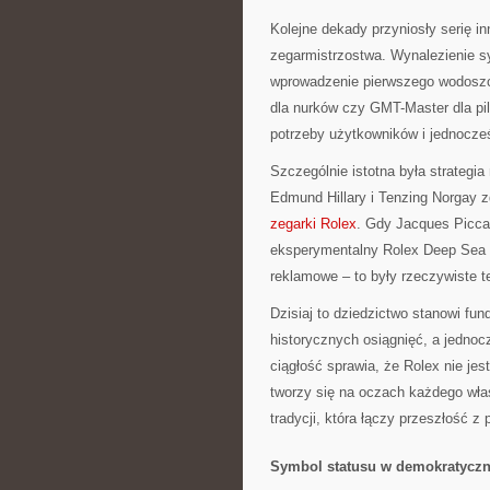
Kolejne dekady przyniosły serię inn
zegarmistrzostwa. Wynalezienie 
wprowadzenie pierwszego wodoszcze
dla nurków czy GMT-Master dla pi
potrzeby użytkowników i jednocześ
Szczególnie istotna była strategi
Edmund Hillary i Tenzing Norgay z
zegarki Rolex
. Gdy Jacques Picca
eksperymentalny Rolex Deep Sea S
reklamowe – to były rzeczywiste t
Dzisiaj to dziedzictwo stanowi f
historycznych osiągnięć, a jedno
ciągłość sprawia, że Rolex nie jes
tworzy się na oczach każdego właś
tradycji, która łączy przeszłość 
Symbol statusu w demokratycz