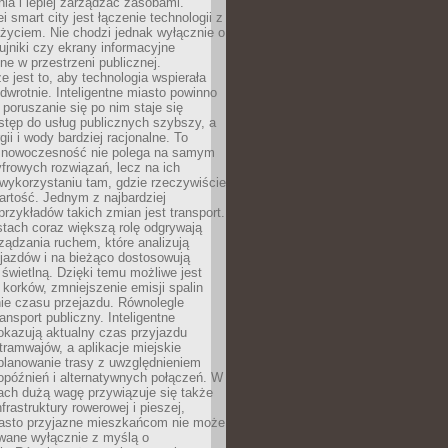
ia i lepiej zarządzać zasobami.
i smart city jest łączenie technologii z
życiem. Nie chodzi jednak wyłącznie o
zujniki czy ekrany informacyjne
e w przestrzeni publicznej.
e jest to, aby technologia wspierała
 odwrotnie. Inteligentne miasto powinno
 poruszanie się po nim staje się
stęp do usług publicznych szybszy, a
gii i wody bardziej racjonalne. To
 nowoczesność nie polega na samym
frowych rozwiązań, lecz na ich
ykorzystaniu tam, gdzie rzeczywiście
rtość. Jednym z najbardziej
rzykładów takich zmian jest transport.
tach coraz większą rolę odgrywają
ądzania ruchem, które analizują
jazdów i na bieżąco dostosowują
 świetlną. Dzięki temu możliwe jest
 korków, zmniejszenie emisji spalin
ie czasu przejazdu. Równolegle
ransport publiczny. Inteligentne
okazują aktualny czas przyjazdu
tramwajów, a aplikacje miejskie
planowanie trasy z uwzględnieniem
opóźnień i alternatywnych połączeń. W
ach dużą wagę przywiązuje się także
frastruktury rowerowej i pieszej,
asto przyjazne mieszkańcom nie może
owane wyłącznie z myślą o