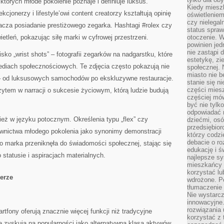
których młode pokolenie poznaje i definiuje luksus.
Kiedy miesz
kcjonerzy i lifestyle’owi content creatorzy kształtują opinię
oświetlenie
czy nielega
acza posiadanie prestiżowego zegarka. Hashtagi #rolex czy
status spra
etleń, pokazując siłę marki w cyfrowej przestrzeni.
otoczenie. 
powinien jed
nie zastąpi 
sko „wrist shots” – fotografii zegarków na nadgarstku, które
estetykę, zi
diach społecznościowych. Te zdjęcia często pokazują nie
społecznej. 
miasto nie b
a – od luksusowych samochodów po ekskluzywne restauracje.
stanie się n
części mies
zytem w narracji o sukcesie życiowym, którą ludzie budują
częściej mów
być nie tylk
odpowiadać n
eż w języku potocznym. Określenia typu „flex” czy
dziećmi, osó
przedsiębior
wnictwa młodego pokolenia jako synonimy demonstracji
którzy codzi
debacie o ro
o marka przeniknęła do świadomości społecznej, stając się
edukację i 
 statusie i aspiracjach materialnych.
najlepsze sy
mieszkańcy n
korzystać lu
 erze
wdrożone. Po
tłumaczenie
Nie wystarcz
innowacyjne
rozwiązania 
tfony oferują znacznie więcej funkcji niż tradycyjne
korzystać z 
 zyskują na popularności jako alternatywna klasa aktywów