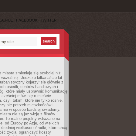
SCRIBE
FACEBOOK
TWITTER
miasta zmieniają się szybciej niż
 wcześniej. Jeszcze kilkanaście lat
urbanistyczny kojarzył się głównie z
h osiedli, centrów handlowych i
óg, które miały usprawnić komunikację.
z częściej mówi się o mieście
, czyli takim, które nie tylko rośnie,
czy się potrzeb mieszkańców i
a nie w sposób bardziej świadomy.
miasta nie są już wizją z filmów
ion. To realne projekty wdrażane na
e, od Europy po Azję, od wielkich
 średniej wielkości ośrodki, które chcą
ość życia, ograniczyć koszty