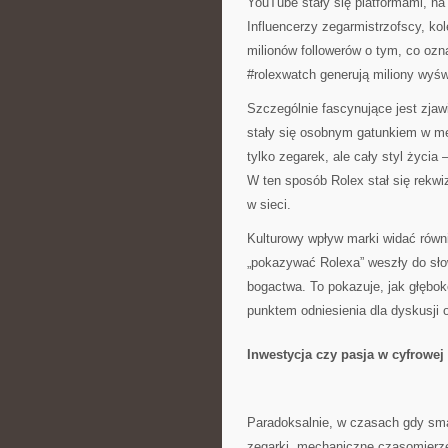
YouTube stały się platformami, na 
Influencerzy zegarmistrzofscy, kole
milionów followerów o tym, co ozn
#rolexwatch generują miliony wyświ
Szczególnie fascynujące jest zjawi
stały się osobnym gatunkiem w me
tylko zegarek, ale cały styl życi
W ten sposób Rolex stał się rekwi
w sieci.
Kulturowy wpływ marki widać równi
„pokazywać Rolexa” weszły do sło
bogactwa. To pokazuje, jak głębok
punktem odniesienia dla dyskusji o
Inwestycja czy pasja w cyfrowej
Paradoksalnie, w czasach gdy smar
zegarki, mechaniczne czasomierze