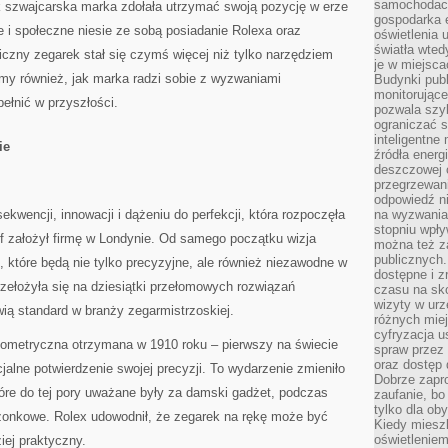
samochodach
ak szwajcarska marka zdołała utrzymać swoją pozycję w erze
gospodarka 
e i społeczne niesie ze sobą posiadanie Rolexa oraz
oświetlenia 
światła wted
czny zegarek stał się czymś więcej niż tylko narzędziem
je w miejsca
emy również, jak marka radzi sobie z wyzwaniami
Budynki pub
monitorujące
pełnić w przyszłości.
pozwala szy
ograniczać s
inteligentne
ie
źródła energ
deszczowej o
przegrzewani
odpowiedź ni
ekwencji, innowacji i dążeniu do perfekcji, która rozpoczęła
na wyzwania
stopniu wpł
f założył firmę w Londynie. Od samego początku wizja
można też za
publicznych.
, które będą nie tylko precyzyjne, ale również niezawodne w
dostępne i z
rzełożyła się na dziesiątki przełomowych rozwiązań
czasu na sk
wizyty w urz
wią standard w branży zegarmistrzoskiej.
różnych miej
cyfryzacja u
nometryczna otrzymana w 1910 roku – pierwszy na świecie
spraw przez 
oraz dostęp 
cjalne potwierdzenie swojej precyzji. To wydarzenie zmieniło
Dobrze zapr
óre do tej pory uważane były za damski gadżet, podczas
zaufanie, bo
tylko dla ob
szonkowe. Rolex udowodnił, że zegarek na rękę może być
Kiedy miesz
oświetlenie
iej praktyczny.