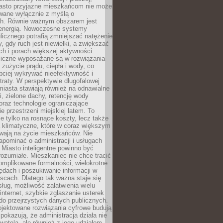
asto przyjazne mieszkańcom nie może
owane wyłącznie z myślą o
. Równie ważnym obszarem jest
energią. Nowoczesne systemy
ulicznego potrafią zmniejszać natężenie
y, gdy ruch jest niewielki, a zwiększać
ch i porach większej aktywności.
liczne wyposażane są w rozwiązania
 zużycie prądu, ciepła i wody, co
bciej wykrywać nieefektywność i
traty. W perspektywie długofalowej
 miasta stawiają również na odnawialne
ii, zielone dachy, retencję wody
raz technologie ograniczające
e przestrzeni miejskiej latem. To
e tylko na rosnące koszty, lecz także
 klimatyczne, które w coraz większym
ywają na życie mieszkańców. Nie
pominać o administracji i usługach
 Miasto inteligentne powinno być
rozumiałe. Mieszkaniec nie chce tracić
omplikowane formalności, wielokrotne
ędach i poszukiwanie informacji w
scach. Dlatego tak ważna staje się
sług, możliwość załatwienia wielu
internet, szybkie zgłaszanie usterek
do przejrzystych danych publicznych.
ojektowane rozwiązania cyfrowe budują
 pokazują, że administracja działa nie
ywatela, ale również z jego udziałem.