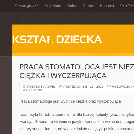
Archiwum
Dobry
Granie
Huntersi
Strona główna
Spis Tre
KSZTAŁ DZIECKA
PRACA STOMATOLOGA JEST NIEZ
CIĘŻKA I WYCZERPUJĄCA
POSTED BY ADMIN
POSTED ON SIE - 15 - 2025
MOŻLIWOŚĆ 
WYŁĄCZONA
Praca stomatologa jest wybitnie ciężka oraz wyczerpująca
Kosmetyki te, tak istotne niemal dla każdej kobiety (oraz nie tyl
Francją. Bowiem to właśnie w języku francuskim wolno dostrzegać 
jest wyraz per fumee, co w przekładzie na język polski oznacza 