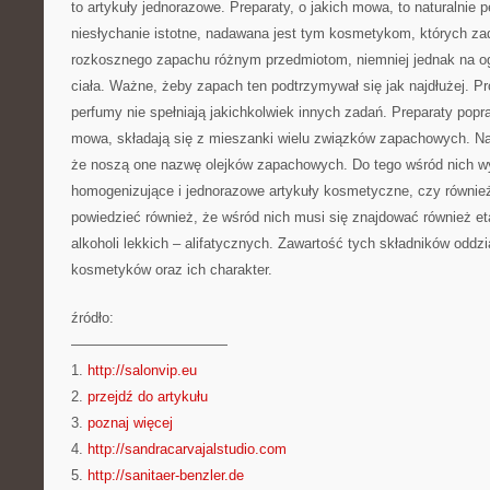
to artykuły jednorazowe. Preparaty, o jakich mowa, to naturalnie 
niesłychanie istotne, nadawana jest tym kosmetykom, których za
rozkosznego zapachu różnym przedmiotom, niemniej jednak na og
ciała. Ważne, żeby zapach ten podtrzymywał się jak najdłużej. P
perfumy nie spełniają jakichkolwiek innych zadań. Preparaty popr
mowa, składają się z mieszanki wielu związków zapachowych. Na
że noszą one nazwę olejków zapachowych. Do tego wśród nich wy
homogenizujące i jednorazowe artykuły kosmetyczne, czy równie
powiedzieć również, że wśród nich musi się znajdować również et
alkoholi lekkich – alifatycznych. Zawartość tych składników oddzi
kosmetyków oraz ich charakter.
źródło:
———————————
1.
http://salonvip.eu
2.
przejdź do artykułu
3.
poznaj więcej
4.
http://sandracarvajalstudio.com
5.
http://sanitaer-benzler.de