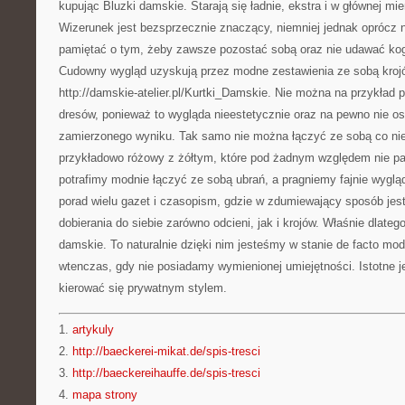
kupując Bluzki damskie. Starają się ładnie, ekstra i w głównej m
Wizerunek jest bezsprzecznie znaczący, niemniej jednak oprócz 
pamiętać o tym, żeby zawsze pozostać sobą oraz nie udawać kog
Cudowny wygląd uzyskują przez modne zestawienia ze sobą krojów
http://damskie-atelier.pl/Kurtki_Damskie. Nie można na przykład 
dresów, ponieważ to wygląda nieestetycznie oraz na pewno nie 
zamierzonego wyniku. Tak samo nie można łączyć ze sobą co niek
przykładowo różowy z żółtym, które pod żadnym względem nie pasu
potrafimy modnie łączyć ze sobą ubrań, a pragniemy fajnie wyglą
porad wielu gazet i czasopism, gdzie w zdumiewający sposób jes
dobierania do siebie zarówno odcieni, jak i krojów. Właśnie dlate
damskie. To naturalnie dzięki nim jesteśmy w stanie de facto mo
wtenczas, gdy nie posiadamy wymienionej umiejętności. Istotne je
kierować się prywatnym stylem.
1.
artykuly
2.
http://baeckerei-mikat.de/spis-tresci
3.
http://baeckereihauffe.de/spis-tresci
4.
mapa strony