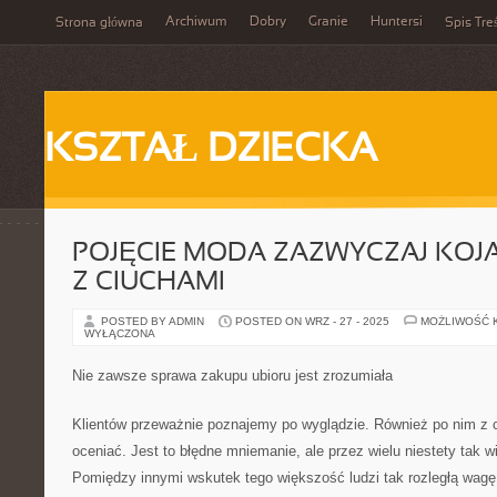
Archiwum
Dobry
Granie
Huntersi
Strona główna
Spis Tre
KSZTAŁ DZIECKA
POJĘCIE MODA ZAZWYCZAJ KOJA
Z CIUCHAMI
POSTED BY ADMIN
POSTED ON WRZ - 27 - 2025
MOŻLIWOŚĆ 
WYŁĄCZONA
Nie zawsze sprawa zakupu ubioru jest zrozumiała
Klientów przeważnie poznajemy po wyglądzie. Również po nim z ca
oceniać. Jest to błędne mniemanie, ale przez wielu niestety tak w
Pomiędzy innymi wskutek tego większość ludzi tak rozległą wagę