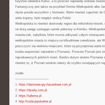
turystów odwiedza Kalisz, a to przecież naprawdę urokliwe miasto
Fantastyczny jest także na przykład Ostrów Wielkopolski albo Ja
słynie przede wszystkim z festiwalu. Warto również zajechać do 
wielu kojarzy, było niegdyś stolicą Polski.
Wielkopolska to również doskonały region dla miłośników historii
na dużą uwagę zasługuje zamek położony w Kórniku. Wielkopolska
miasteczek, zabytków, które można odkrywać całymi miesiącami.
wielkopolskie miasta to miejsca na kilkudniowe zwiedzanie, ale 
poszczycić się wieloma miejscami, które są przynajmniej warte ki
trzeba wspomnieć naturalnie o Poznaniu. Przecież Poznań jest st
najciekawszych polskich miast. Bardzo dużym atutem Poznania są
również to, iż Poznań ostatnio należy do szybko rozwijających si
źródło:
———————————
1.
https://darmowe-gry-hazardowe.com.pl
2.
https://dywity.com.pl
3.
https://ialterna.pl
4.
http://izolacjepoludnie.pl