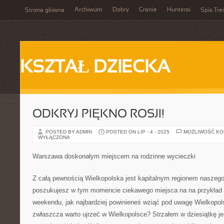
Archiwum
Dobry
Granie
Huntersi
Strona główna
Spis Tre
KSZTAŁ DZIECKA
ODKRYJ PIĘKNO ROSJI!
POSTED BY ADMIN
POSTED ON LIP - 4 - 2025
MOŻLIWOŚĆ K
WYŁĄCZONA
Warszawa doskonałym miejscem na rodzinne wycieczki
Z całą pewnością Wielkopolska jest kapitalnym regionem naszego 
poszukujesz w tym momencie ciekawego miejsca na na przykład 
weekendu, jak najbardziej powinieneś wziąć pod uwagę Wielkopol
zwłaszcza warto ujrzeć w Wielkopolsce? Strzałem w dziesiątkę jes