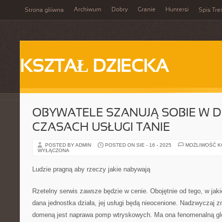
Archiwum
Dobry
Granie
Huntersi
Strona główna
Spis Tre
KSZTAŁ DZIECKA
OBYWATELE SZANUJĄ SOBIE W D
CZASACH USŁUGI TANIE
POSTED BY ADMIN
POSTED ON SIE - 16 - 2025
MOŻLIWOŚĆ 
WYŁĄCZONA
Ludzie pragną aby rzeczy jakie nabywają
Rzetelny serwis zawsze będzie w cenie. Obojętnie od tego, w jaki
dana jednostka działa, jej usługi będą nieocenione. Nadzwyczaj zn
domeną jest naprawa pomp wtryskowych. Ma ona fenomenalną glor