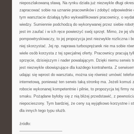
nieposzlakowaną sławą. Na rynku działa już niezwykle długi okres
zapracować sobie na uznanie pracowników i zdobyć odpowiednie 
tym warsztacie działają tylko wykwalifikowani pracownicy, o wyd
wiedzy. Sumiennie podchodzą do wykonywanej przez siebie robot
jest im zaufać i w ich ręce powierzyć swój sprzęt. Mimo, że jej sf
pompowtryskiwaczy, to jej propozycja jest niezwykle rozliczna i 
niej skorzystać. Jej np. naprawa turbosprężarek nie ma sobie r
wiele osób korzysta z tej specjalnej oferty. Pracownicy pracują t
sprzęcie, dzisiejszym i nader powalającym. Dzięki niemu serwis 
jest niezwykle obowiązujące dla każdego kontrahenta. Z serwis
udając się wprost do warsztatu, można się również umówić telefon
internetową, ponieważ ten serwis taką stronkę ma. Jeżeli komuś z
robocie wykonanej kompetentnie i pilnie, to propozycja tej firmy
smaku. Pożądane byłoby się z nią bliżej przedstawić, z pewnością
niepocieszony. Tym bardziej, że ceny są wyjątkowo korzystne i s
dla innych tego typu służb.
źródło:
———————————