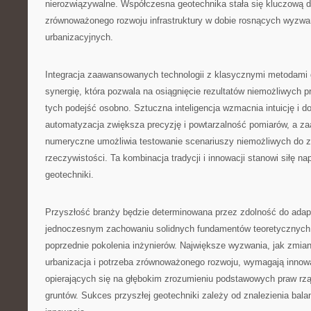
nierozwiązywalne. Współczesna geotechnika stała się kluczową d
zrównoważonego rozwoju infrastruktury w dobie rosnących wyzwa
urbanizacyjnych.
Integracja zaawansowanych technologii z klasycznymi metodami
synergię, która pozwala na osiągnięcie rezultatów niemożliwych 
tych podejść osobno. Sztuczna inteligencja wzmacnia intuicję i d
automatyzacja zwiększa precyzję i powtarzalność pomiarów, a 
numeryczne umożliwia testowanie scenariuszy niemożliwych do z
rzeczywistości. Ta kombinacja tradycji i innowacji stanowi siłę 
geotechniki.
Przyszłość branży będzie determinowana przez zdolność do adapt
jednoczesnym zachowaniu solidnych fundamentów teoretycznyc
poprzednie pokolenia inżynierów. Największe wyzwania, jak zmia
urbanizacja i potrzeba zrównoważonego rozwoju, wymagają innow
opierających się na głębokim zrozumieniu podstawowych praw r
gruntów. Sukces przyszłej geotechniki zależy od znalezienia bala