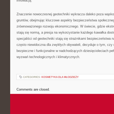
innowacją.
Znaczenie nowoczesnej geotechniki wykracza daleko poza wąsko 
gruntów, obejmując kluczowe aspekty bezpieczeństwa społeczneg
zrównoważonego rozwoju ekonomicznego. W świecie, gdzie ekst
stają się normą, a presja na wykorzystanie każdego kawałka dost
specjaliści od geotechniki stają się strażnikami bezpieczeństwa na
często niewidoczna dla zwykłych obywateli, decyduje o tym, czy
bezpieczne i funkcjonalne w nadchodzących dziesięcioleciach p
wyzwań technologicznych i klimatycznych.
CATEGORIES:
KOSMETYKA DLA MŁODZIEŻY
Comments are closed.