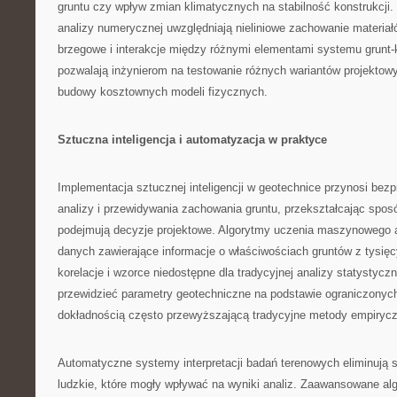
gruntu czy wpływ zmian klimatycznych na stabilność konstrukcj
analizy numerycznej uwzględniają nieliniowe zachowanie materiał
brzegowe i interakcje między różnymi elementami systemu grunt-
pozwalają inżynierom na testowanie różnych wariantów projektow
budowy kosztownych modeli fizycznych.
Sztuczna inteligencja i automatyzacja w praktyce
Implementacja sztucznej inteligencji w geotechnice przynosi be
analizy i przewidywania zachowania gruntu, przekształcając sposó
podejmują decyzje projektowe. Algorytmy uczenia maszynowego 
danych zawierające informacje o właściwościach gruntów z tysięcy
korelacje i wzorce niedostępne dla tradycyjnej analizy statystyczn
przewidzieć parametry geotechniczne na podstawie ograniczonyc
dokładnością często przewyższającą tradycyjne metody empiryc
Automatyczne systemy interpretacji badań terenowych eliminują 
ludzkie, które mogły wpływać na wyniki analiz. Zaawansowane alg