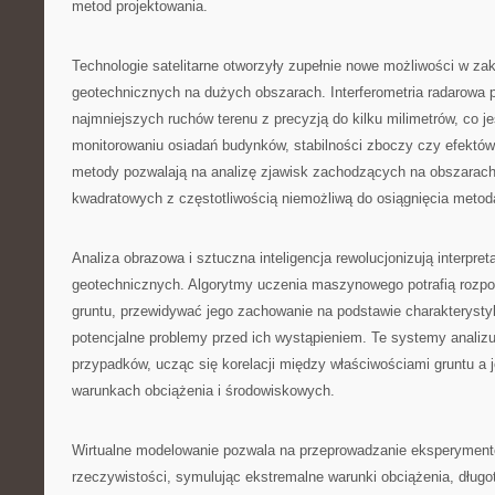
metod projektowania.
Technologie satelitarne otworzyły zupełnie nowe możliwości w za
geotechnicznych na dużych obszarach. Interferometria radarowa
najmniejszych ruchów terenu z precyzją do kilku milimetrów, co j
monitorowaniu osiadań budynków, stabilności zboczy czy efektów 
metody pozwalają na analizę zjawisk zachodzących na obszarach
kwadratowych z częstotliwością niemożliwą do osiągnięcia meto
Analiza obrazowa i sztuczna inteligencja rewolucjonizują interpre
geotechnicznych. Algorytmy uczenia maszynowego potrafią rozp
gruntu, przewidywać jego zachowanie na podstawie charakterystyk
potencjalne problemy przed ich wystąpieniem. Te systemy analizu
przypadków, ucząc się korelacji między właściwościami gruntu a
warunkach obciążenia i środowiskowych.
Wirtualne modelowanie pozwala na przeprowadzanie eksperymen
rzeczywistości, symulując ekstremalne warunki obciążenia, długo