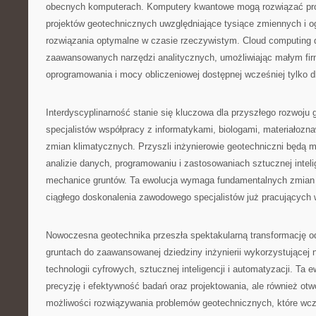
obecnych komputerach. Komputery kwantowe mogą rozwiązać pro
projektów geotechnicznych uwzględniające tysiące zmiennych i o
rozwiązania optymalne w czasie rzeczywistym. Cloud computing 
zaawansowanych narzędzi analitycznych, umożliwiając małym fi
oprogramowania i mocy obliczeniowej dostępnej wcześniej tylko dl
Interdyscyplinarność stanie się kluczowa dla przyszłego rozwoju
specjalistów współpracy z informatykami, biologami, materiałozna
zmian klimatycznych. Przyszli inżynierowie geotechniczni będą mu
analizie danych, programowaniu i zastosowaniach sztucznej intelig
mechanice gruntów. Ta ewolucja wymaga fundamentalnych zmian w 
ciągłego doskonalenia zawodowego specjalistów już pracujących 
Nowoczesna geotechnika przeszła spektakularną transformację od
gruntach do zaawansowanej dziedziny inżynierii wykorzystującej 
technologii cyfrowych, sztucznej inteligencji i automatyzacji. Ta e
precyzję i efektywność badań oraz projektowania, ale również otw
możliwości rozwiązywania problemów geotechnicznych, które wcz