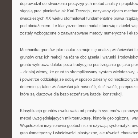
doprowadził do stworzenia precyzyjnych metod analizy i projektow
sięgają prac pionierów jak Karl Terzaghi, nazywany ojcem mechani
dwudziestych XX wieku sformułował fundamentalne prawa rządzą
pod obciążeniem. Te klasyczne teorie nadal stanowią szkielet wsp
zostały wzbogacone o zaawansowane metody numeryczne i eksp
Mechanika gruntów jako nauka zajmuje się analizą właściwości f
gruntów oraz ich reakcji na różne obciążenia i warunki środowis
gruntu wykracza daleko poza tradycyjne postrzeganie go jako pro
– dzisiaj wiemy, że grunt to skomplikowany system wielofazowy, 
i powietrze oddziałują ze sobą w sposób zależny od niezliczonych
determinują takie właściwości jak nośność, ściśliwość, przepuszc
które są kluczowe dla bezpieczeństwa każdej konstrukcji.
Klasyfikacja gruntów ewoluowała od prostych systemów opisow
metod uwzględniających mikrostrukturę, historię geologiczną i wa
Współcześni inżynierowie geotechniczni używają systematyki uwzg
granulometryczny i właściwości plastyczne, ale również charakter