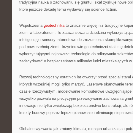
tradycyjna nauka o zachowaniu się gruntu i skał zyskuje nowe obl
które jeszcze dekadę temu wydawały się science fiction.
Współczesna
geotechnika
to znacznie więcej niż tradycyjne kopan
ziemi w laboratorium. To zaawansowana dziedzina wykorzystująca 
inteligencję i sensory internetowe do zrozumienia skomplikowa
pod powierzchnią ziemi. Inżynierowie geotechniczni stali się dete
wykorzystującymi najnowsze technologie do odkrywania sekretów
zadecydować o bezpieczeństwie milionów ludzi mieszkających w 
Rozwój technologiczny ostatnich lat otworzył przed specjalistami 
których wcześniej mogli tylko marzyć. Laserowe skanowanie tere
czasie rzeczywistym, modelowanie komputerowe uwzględniające 
wszystko pozwala na precyzyjne przewidywanie zachowania grun
innowacje nie tylko zwiększają bezpieczeństwo konstrukcji, ale r
koszty budowy poprzez lepsze planowanie i eliminację nieprzewi
Globalne wyzwania jak zmiany klimatu, rosnąca urbanizacja i po