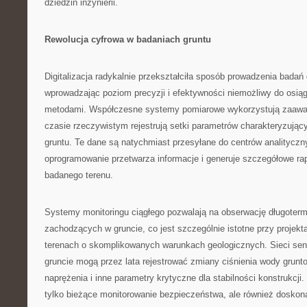
dziedzin inżynierii.
Rewolucja cyfrowa w badaniach gruntu
Digitalizacja radykalnie przekształciła sposób prowadzenia badań
wprowadzając poziom precyzji i efektywności niemożliwy do osiąg
metodami. Współczesne systemy pomiarowe wykorzystują zaawa
czasie rzeczywistym rejestrują setki parametrów charakteryzując
gruntu. Te dane są natychmiast przesyłane do centrów analityczn
oprogramowanie przetwarza informacje i generuje szczegółowe ra
badanego terenu.
Systemy monitoringu ciągłego pozwalają na obserwację długoter
zachodzących w gruncie, co jest szczególnie istotne przy projek
terenach o skomplikowanych warunkach geologicznych. Sieci se
gruncie mogą przez lata rejestrować zmiany ciśnienia wody grunt
naprężenia i inne parametry krytyczne dla stabilności konstrukcji.
tylko bieżące monitorowanie bezpieczeństwa, ale również doskona