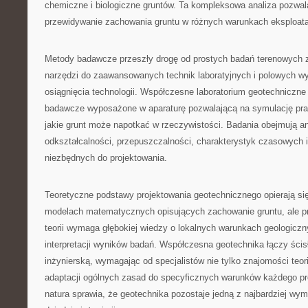
chemiczne i biologiczne gruntów. Ta kompleksowa analiza pozwal
przewidywanie zachowania gruntu w różnych warunkach eksploat
Metody badawcze przeszły drogę od prostych badań terenowych
narzędzi do zaawansowanych technik laboratyjnych i polowych w
osiągnięcia technologii. Współczesne laboratorium geotechniczne
badawcze wyposażone w aparaturę pozwalającą na symulację pr
jakie grunt może napotkać w rzeczywistości. Badania obejmują an
odkształcalności, przepuszczalności, charakterystyk czasowych 
niezbędnych do projektowania.
Teoretyczne podstawy projektowania geotechnicznego opierają 
modelach matematycznych opisujących zachowanie gruntu, ale p
teorii wymaga głębokiej wiedzy o lokalnych warunkach geologicz
interpretacji wyników badań. Współczesna geotechnika łączy ścis
inżynierską, wymagając od specjalistów nie tylko znajomości teori
adaptacji ogólnych zasad do specyficznych warunków każdego pro
natura sprawia, że geotechnika pozostaje jedną z najbardziej wy