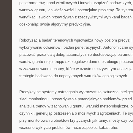
penetrometrów, sond wirnikowych i innych urządzeń badawczych, 
warstwy gruntu, ich właściwości i potencjalne problemy. Te syst
weryfikacji swoich przewidywań z rzeczywistymi wynikami badań l
doskonaląc swoje algorytmy predykcyjne.
Robotyzacja badań terenowych wprowadza nowy poziom precyzji 
wykonywaniu odwiertów i badań penetracyjnych. Autonomiczne s
pracować przez całą dobę, automatycznie dostosowując parametr
warstw gruntu i rejestrując szczegółowe dane o przebiegu proces
w zaawansowane sensory, które w czasie rzeczywistym analizują 
strategię badawczą do napotykanych warunków geologicznych.
Predykcyjne systemy ostrzegania wykorzystują sztuczną intelige
sieci monitoringu i przewidywania potencjalnych problemów przed
analizują trendy w zachowaniu gruntu, warunki meteorologiczne, ob
czynniki, generując ostrzeżenia o możliwych zagrożeniach. Te s
przy monitorowaniu obiektów krytycznych jak tamy, mosty czy bu
wczesne wykrycie problemów może zapobiec katastrofie.