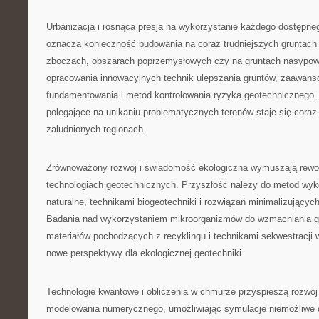
Urbanizacja i rosnąca presja na wykorzystanie każdego dostępn
oznacza konieczność budowania na coraz trudniejszych gruntach
zboczach, obszarach poprzemysłowych czy na gruntach nasypo
opracowania innowacyjnych technik ulepszania gruntów, zaawa
fundamentowania i metod kontrolowania ryzyka geotechnicznego.
polegające na unikaniu problematycznych terenów staje się coraz
zaludnionych regionach.
Zrównoważony rozwój i świadomość ekologiczna wymuszają rewolu
technologiach geotechnicznych. Przyszłość należy do metod wyk
naturalne, technikami biogeotechniki i rozwiązań minimalizującyc
Badania nad wykorzystaniem mikroorganizmów do wzmacniania g
materiałów pochodzących z recyklingu i technikami sekwestracji w
nowe perspektywy dla ekologicznej geotechniki.
Technologie kwantowe i obliczenia w chmurze przyspieszą rozw
modelowania numerycznego, umożliwiając symulacje niemożliwe 