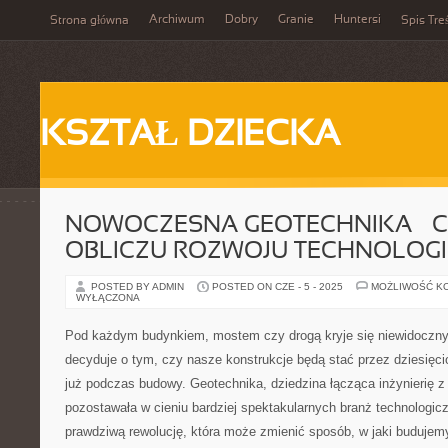
Archiwum
Dobry
Granie
Huntersi
Strona główna
Spis Tre
KSZTAŁ DZIECKA
NOWOCZESNA GEOTECHNIKA – C
OBLICZU ROZWOJU TECHNOLOGI
POSTED BY ADMIN
POSTED ON CZE - 5 - 2025
MOŻLIWOŚĆ K
WYŁĄCZONA
Pod każdym budynkiem, mostem czy drogą kryje się niewidoczny 
decyduje o tym, czy nasze konstrukcje będą stać przez dziesięcio
już podczas budowy. Geotechnika, dziedzina łącząca inżynierię z 
pozostawała w cieniu bardziej spektakularnych branż technologicz
prawdziwą rewolucję, która może zmienić sposób, w jaki budujem