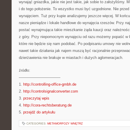
wynająć gniazdka, jakie nie jest takie, jak sobie to założyliśmy. 
i do tego położenie. To wszystko musi być uzgodnione. Nie przed
wynajęciem. Tuż przy kupie analizujemy jeszcze więcej. W końc
nasze pieniądze i lokale handlowe do wynajęcia rzeszów. Przy na
postać wynajmująca takie mieszkanie żąda kaucji oraz należnośc
z góry. Przy niepomocnym wynajęciu od razu możemy popaść w k
które nie będzie się nam podobać. Po podpisaniu umowy nie woln
nawet takie działania jak najem muszą być racjonalnie przeprowad
dzierżawienia nie brakuje w miastach i dużych aglomeracjach.
źródło:
———————————
1.
http://controlling-office-gmbh.de
2.
http://controlsignalconverter.com
3.
przeczytaj wpis
4.
http://cora-rechtsberatung.de
5.
przejdź do artykułu
CATEGORIES:
METAMORFOZY WNĘTRZ