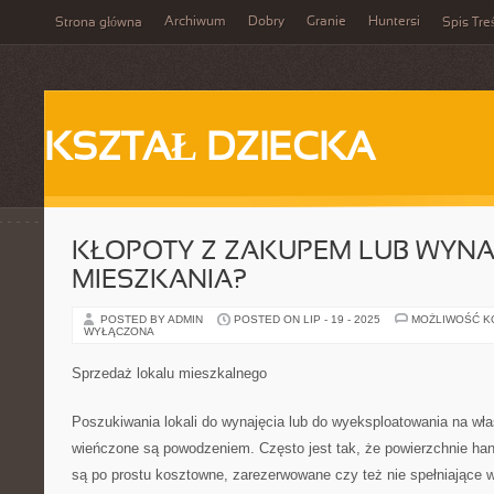
Archiwum
Dobry
Granie
Huntersi
Strona główna
Spis Tre
KSZTAŁ DZIECKA
KŁOPOTY Z ZAKUPEM LUB WYNA
MIESZKANIA?
POSTED BY ADMIN
POSTED ON LIP - 19 - 2025
MOŻLIWOŚĆ 
WYŁĄCZONA
Sprzedaż lokalu mieszkalnego
Poszukiwania lokali do wynajęcia lub do wyeksploatowania na wł
wieńczone są powodzeniem. Często jest tak, że powierzchnie ha
są po prostu kosztowne, zarezerwowane czy też nie spełniające