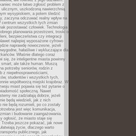
kaniec może łatwo zgłosić problem z
m ulicznym, uszkodzoną nawierzchnią
lnym wysypiskiem, a potem śledzić
wy, zaczyna odczuwać realny wpływ na
W centrum wszystkich tych zmian
nak pozostawać człowiek. Technologia
dobrego planowania przestrzeni, troski o
eleni, bezpieczeństwa czy integracji
Nawet najlepiej wyposażone cyfrowo
ędzie naprawdę nowoczesne, jeżeli
iewygodne, hałaśliwe i wykluczające dla
zkańców. Właśnie dlatego coraz
i się, że inteligentne miasta powinny
o smart, ale także human. Muszą
a potrzeby seniorów, rodzin z
b z niepełnosprawnościami,
ców, studentów i wszystkich tych,
ennie współtworzą miejski krajobraz. W
zwoju miast pojawia się też pytanie o
świadomość społeczną. Nawet
stemy nie zadziałają dobrze, jeżeli
ie będą wiedzieli, jak z nich
b nie będą rozumieli, po co zostały
trzebna jest więc komunikacja,
 zmian i budowanie zaangażowania.
y ogłosić, że miasto staje się
. Trzeba jeszcze pokazać, jak nowe
ułatwiają życie, dlaczego warto
transportu publicznego, jak