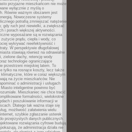
asto przyjazne mieszkańcom nie może
owane wyłącznie z myślą o
. Równie ważnym obszarem jest
energią. Nowoczesne systemy
ulicznego potrafią zmniejszać natężenie
y, gdy ruch jest niewielki, a zwiększać
ch i porach większej aktywności.
liczne wyposażane są w rozwiązania
 zużycie prądu, ciepła i wody, co
bciej wykrywać nieefektywność i
traty. W perspektywie długofalowej
 miasta stawiają również na odnawialne
ii, zielone dachy, retencję wody
raz technologie ograniczające
e przestrzeni miejskiej latem. To
e tylko na rosnące koszty, lecz także
 klimatyczne, które w coraz większym
ywają na życie mieszkańców. Nie
pominać o administracji i usługach
 Miasto inteligentne powinno być
rozumiałe. Mieszkaniec nie chce tracić
omplikowane formalności, wielokrotne
ędach i poszukiwanie informacji w
scach. Dlatego tak ważna staje się
sług, możliwość załatwienia wielu
internet, szybkie zgłaszanie usterek
do przejrzystych danych publicznych.
ojektowane rozwiązania cyfrowe budują
 pokazują, że administracja działa nie
ywatela, ale również z jego udziałem.