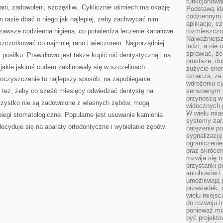
funkcjonowan
DOBRY
ni, zadowoleni, szczęśliwi. Cyklicznie uśmiech ma okazję
Podstawą ide
codziennym 
m razie dbać o niego jak najlepiej, żeby zachwycać nim
aplikacje, c
t zawsze codzienna higiena, co potwierdza leczenie kanałowe
rozmieszczon
Najważniejsz
szczotkować co najmniej rano i wieczorem. Najporządniej
ludzi, a nie
sprawiać, że
 posiłku. Prawidłowo jest także kupić nić dentystyczną i na
prostsze, do
jakie jakimś cudem zaklinowały się w szczelinach
zużycie ener
oznacza, że
oczyszczenie to najlepszy sposób, na zapobieganie
wdrożeniu cy
ę też, żeby co sześć miesięcy odwiedzać dentystę na
sensownym w
przynoszą wa
wszystko nie są zadowolone z własnych zębów, mogą
widocznych p
W wielu mias
iegi stomatologiczne. Popularne jest usuwanie kamienia
systemy zarz
ecyduje się na aparaty ortodontyczne i wybielanie zębów.
natężenie po
sygnalizację
ograniczenie
oraz skrócen
rozwija się t
przystanki p
autobusów i 
umożliwiają 
przesiadek, 
wielu miejsc
do rozwoju in
ponieważ mi
być projekt