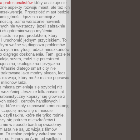
la profesjonalistów
który analizuje nie
czne aspekty rozwoju miast, ale też ich
onsekwencje. Przyszłość miast będzie
umiejętności łączenia ambicji z
lnością. Samo wdrażanie nowinek
nych nie wystarczy, jeżeli zabraknie
i i długoterminowego myślenia.
 miasto nie jest produktem, który
 i uruchomić jednym przyciskiem. To
tórym ważne są diagnoza problemów,
óżnych instytucji, udział mieszkańców
o ciągłego doskonalenia. Tam, gdzie te
ałają razem, rodzi się przestrzeń
kcjonalna, ekologiczna i przyjazna
 Właśnie dlatego smart city nie
 traktowane jako modny slogan, lecz
k rozwoju, który może realnie poprawić
milionów ludzi.
miasta zmieniają się szybciej niż
 wcześniej. Jeszcze kilkanaście lat
urbanistyczny kojarzył się głównie z
h osiedli, centrów handlowych i
óg, które miały usprawnić komunikację.
z częściej mówi się o mieście
, czyli takim, które nie tylko rośnie,
czy się potrzeb mieszkańców i
a nie w sposób bardziej świadomy.
miasta nie są już wizją z filmów
ion. To realne projekty wdrażane na
e, od Europy po Azję, od wielkich