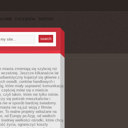
SCRIBE
FACEBOOK
TWITTER
miasta zmieniają się szybciej niż
 wcześniej. Jeszcze kilkanaście lat
urbanistyczny kojarzył się głównie z
h osiedli, centrów handlowych i
óg, które miały usprawnić komunikację.
z częściej mówi się o mieście
, czyli takim, które nie tylko rośnie,
czy się potrzeb mieszkańców i
a nie w sposób bardziej świadomy.
miasta nie są już wizją z filmów
ion. To realne projekty wdrażane na
e, od Europy po Azję, od wielkich
 średniej wielkości ośrodki, które chcą
ość życia, ograniczyć koszty