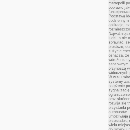
metropolii po
poprawić jak
funkcjonowan
Podstawą ide
codziennym 
aplikacje, c
rozmieszczon
Najważniejsz
ludzi, a nie
sprawiać, że
prostsze, do
zużycie ener
oznacza, że
wdrożeniu cy
sensownym w
przynoszą wa
widocznych p
W wielu mias
systemy zarz
natężenie po
sygnalizację
ograniczenie
oraz skrócen
rozwija się t
przystanki p
autobusów i 
umożliwiają 
przesiadek, 
wielu miejsc
do rozwoju in