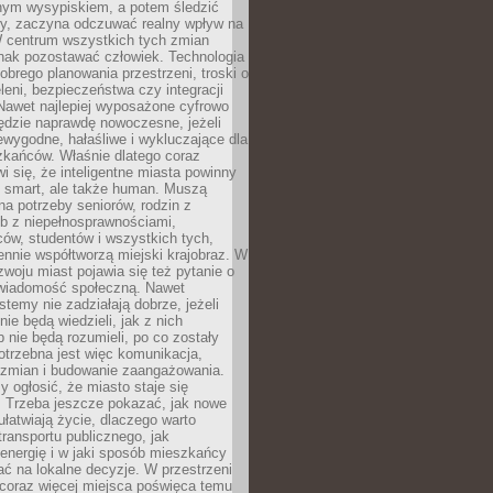
lnym wysypiskiem, a potem śledzić
wy, zaczyna odczuwać realny wpływ na
W centrum wszystkich tych zmian
nak pozostawać człowiek. Technologia
dobrego planowania przestrzeni, troski o
eleni, bezpieczeństwa czy integracji
Nawet najlepiej wyposażone cyfrowo
ędzie naprawdę nowoczesne, jeżeli
iewygodne, hałaśliwe i wykluczające dla
zkańców. Właśnie dlatego coraz
i się, że inteligentne miasta powinny
o smart, ale także human. Muszą
a potrzeby seniorów, rodzin z
b z niepełnosprawnościami,
ców, studentów i wszystkich tych,
ennie współtworzą miejski krajobraz. W
zwoju miast pojawia się też pytanie o
świadomość społeczną. Nawet
stemy nie zadziałają dobrze, jeżeli
ie będą wiedzieli, jak z nich
b nie będą rozumieli, po co zostały
trzebna jest więc komunikacja,
 zmian i budowanie zaangażowania.
y ogłosić, że miasto staje się
. Trzeba jeszcze pokazać, jak nowe
ułatwiają życie, dlaczego warto
transportu publicznego, jak
energię i w jaki sposób mieszkańcy
ć na lokalne decyzje. W przestrzeni
 coraz więcej miejsca poświęca temu