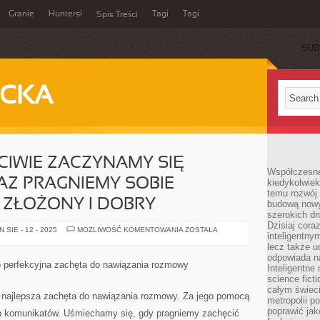
Granie
Huntersi
Tagi
Tagi
Spis Treści
SUB
ECKA
CIWIE ZACZYNAMY SIĘ
Współczesne 
Z PRAGNIEMY SOBIE
kiedykolwiek
temu rozwój 
ZŁOŻONY I DOBRY
budową nowyc
szerokich dr
Dzisiaj cora
KIEDY
SIE - 12 - 2025
MOŻLIWOŚĆ KOMENTOWANIA
ZOSTAŁA
inteligentnym
TAK
WŁAŚCIWIE
lecz także u
ZACZYNAMY
odpowiada n
SIĘ
o perfekcyjna zachęta do nawiązania rozmowy
Inteligentne 
ODCHUDZAĆ
ORAZ
science fict
PRAGNIEMY
całym świeci
SOBIE
 najlepsza zachęta do nawiązania rozmowy. Za jego pomocą
metropolii po
SKOMPONOWAĆ
ZŁOŻONY
poprawić jak
 komunikatów. Uśmiechamy się, gdy pragniemy zachęcić
I