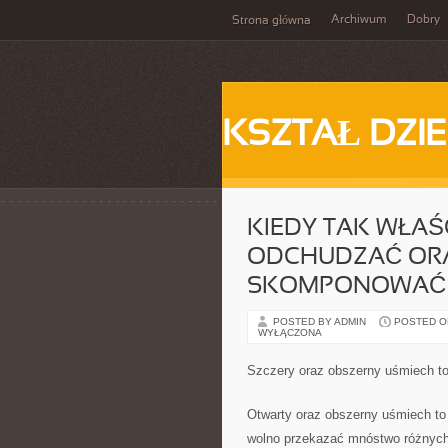
Archiwum
Dobry
Strona główna
KSZTAŁ DZI
KIEDY TAK WŁAŚ
ODCHUDZAĆ ORA
SKOMPONOWAĆ 
POSTED BY ADMIN
POSTED ON 
WYŁĄCZONA
Szczery oraz obszerny uśmiech t
Otwarty oraz obszerny uśmiech to
wolno przekazać mnóstwo różnych