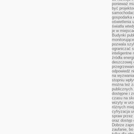
ponieważ mi
być projekt
samochodach
gospodarka 
oświetlenia 
światła wted
je w miejsca
Budynki pub
monitorujące
pozwala szy
ograniczać s
inteligentne
źródła energ
deszczowej o
przegrzewani
odpowiedź ni
na wyzwania
stopniu wpł
można też za
publicznych.
dostępne i z
czasu na sk
wizyty w urz
różnych miej
cyfryzacja u
spraw przez 
oraz dostęp 
Dobrze zapr
zaufanie, bo
tylko dla ob