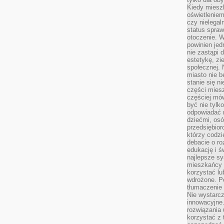
Kiedy miesz
oświetlenie
czy nielega
status spra
otoczenie. 
powinien jed
nie zastąpi 
estetykę, zi
społecznej. 
miasto nie b
stanie się n
części mies
częściej mów
być nie tylk
odpowiadać n
dziećmi, osó
przedsiębior
którzy codzi
debacie o ro
edukację i 
najlepsze sy
mieszkańcy n
korzystać lu
wdrożone. Po
tłumaczenie
Nie wystarcz
innowacyjne
rozwiązania 
korzystać z 