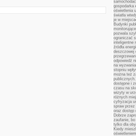
samochodach
gospodarka 
oświetlenia 
światła wted
je w miejsca
Budynki pub
monitorujące
pozwala szy
ograniczać s
inteligentne
źródła energ
deszczowej o
przegrzewani
odpowiedź ni
na wyzwania
stopniu wpł
można też za
publicznych.
dostępne i z
czasu na sk
wizyty w urz
różnych miej
cyfryzacja u
spraw przez 
oraz dostęp 
Dobrze zapr
zaufanie, bo
tylko dla ob
Kiedy miesz
oświetlenie