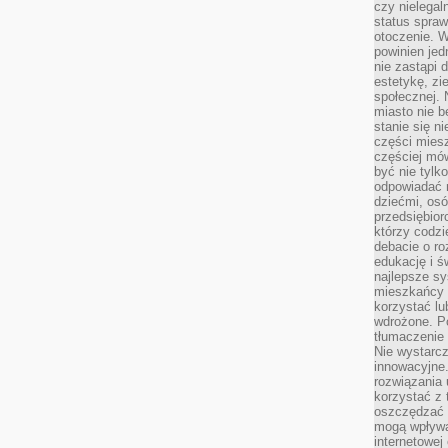
czy nielega
status spra
otoczenie. 
powinien jed
nie zastąpi 
estetykę, zi
społecznej. 
miasto nie b
stanie się n
części mies
częściej mów
być nie tylk
odpowiadać n
dziećmi, osó
przedsiębior
którzy codzi
debacie o ro
edukację i 
najlepsze sy
mieszkańcy n
korzystać lu
wdrożone. Po
tłumaczenie
Nie wystarcz
innowacyjne
rozwiązania 
korzystać z 
oszczędzać 
mogą wpływa
internetowej