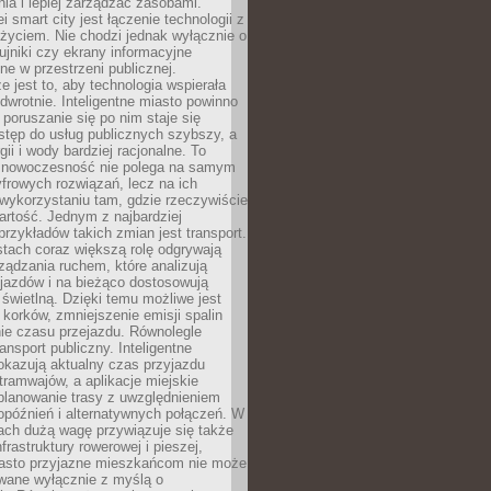
ia i lepiej zarządzać zasobami.
i smart city jest łączenie technologii z
życiem. Nie chodzi jednak wyłącznie o
zujniki czy ekrany informacyjne
e w przestrzeni publicznej.
e jest to, aby technologia wspierała
 odwrotnie. Inteligentne miasto powinno
 poruszanie się po nim staje się
stęp do usług publicznych szybszy, a
gii i wody bardziej racjonalne. To
 nowoczesność nie polega na samym
frowych rozwiązań, lecz na ich
ykorzystaniu tam, gdzie rzeczywiście
rtość. Jednym z najbardziej
rzykładów takich zmian jest transport.
tach coraz większą rolę odgrywają
ądzania ruchem, które analizują
jazdów i na bieżąco dostosowują
 świetlną. Dzięki temu możliwe jest
 korków, zmniejszenie emisji spalin
ie czasu przejazdu. Równolegle
ransport publiczny. Inteligentne
okazują aktualny czas przyjazdu
tramwajów, a aplikacje miejskie
planowanie trasy z uwzględnieniem
opóźnień i alternatywnych połączeń. W
ach dużą wagę przywiązuje się także
frastruktury rowerowej i pieszej,
asto przyjazne mieszkańcom nie może
owane wyłącznie z myślą o