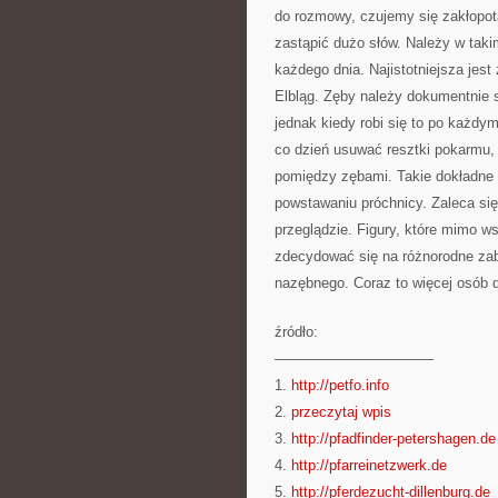
do rozmowy, czujemy się zakłopota
zastąpić dużo słów. Należy w taki
każdego dnia. Najistotniejsza jes
Elbląg. Zęby należy dokumentnie 
jednak kiedy robi się to po każdym
co dzień usuwać resztki pokarmu, 
pomiędzy zębami. Takie dokładne 
powstawaniu próchnicy. Zaleca si
przeglądzie. Figury, które mimo 
zdecydować się na różnorodne zab
nazębnego. Coraz to więcej osób d
źródło:
———————————
1.
http://petfo.info
2.
przeczytaj wpis
3.
http://pfadfinder-petershagen.de
4.
http://pfarreinetzwerk.de
5.
http://pferdezucht-dillenburg.de