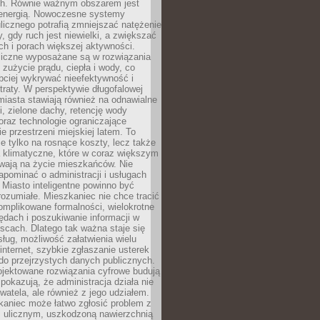
. Równie ważnym obszarem jest
energią. Nowoczesne systemy
ulicznego potrafią zmniejszać natężenie
y, gdy ruch jest niewielki, a zwiększać
ch i porach większej aktywności.
liczne wyposażane są w rozwiązania
 zużycie prądu, ciepła i wody, co
bciej wykrywać nieefektywność i
traty. W perspektywie długofalowej
 miasta stawiają również na odnawialne
ii, zielone dachy, retencję wody
raz technologie ograniczające
e przestrzeni miejskiej latem. To
e tylko na rosnące koszty, lecz także
 klimatyczne, które w coraz większym
ywają na życie mieszkańców. Nie
pominać o administracji i usługach
 Miasto inteligentne powinno być
rozumiałe. Mieszkaniec nie chce tracić
omplikowane formalności, wielokrotne
ędach i poszukiwanie informacji w
scach. Dlatego tak ważna staje się
sług, możliwość załatwienia wielu
internet, szybkie zgłaszanie usterek
do przejrzystych danych publicznych.
ojektowane rozwiązania cyfrowe budują
 pokazują, że administracja działa nie
ywatela, ale również z jego udziałem.
kaniec może łatwo zgłosić problem z
m ulicznym, uszkodzoną nawierzchnią