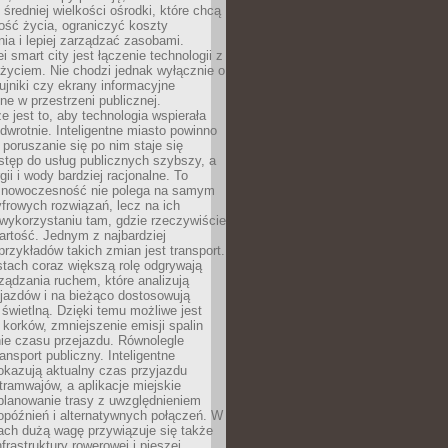
 średniej wielkości ośrodki, które chcą
ość życia, ograniczyć koszty
ia i lepiej zarządzać zasobami.
i smart city jest łączenie technologii z
życiem. Nie chodzi jednak wyłącznie o
zujniki czy ekrany informacyjne
e w przestrzeni publicznej.
e jest to, aby technologia wspierała
 odwrotnie. Inteligentne miasto powinno
 poruszanie się po nim staje się
stęp do usług publicznych szybszy, a
gii i wody bardziej racjonalne. To
 nowoczesność nie polega na samym
frowych rozwiązań, lecz na ich
ykorzystaniu tam, gdzie rzeczywiście
rtość. Jednym z najbardziej
rzykładów takich zmian jest transport.
tach coraz większą rolę odgrywają
ądzania ruchem, które analizują
jazdów i na bieżąco dostosowują
 świetlną. Dzięki temu możliwe jest
 korków, zmniejszenie emisji spalin
ie czasu przejazdu. Równolegle
ransport publiczny. Inteligentne
okazują aktualny czas przyjazdu
tramwajów, a aplikacje miejskie
planowanie trasy z uwzględnieniem
opóźnień i alternatywnych połączeń. W
ach dużą wagę przywiązuje się także
frastruktury rowerowej i pieszej,