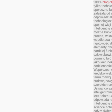
także
blog d
tylko techni
społeczne k
zależała od 
odpowiedzia
technologicz
spójnej wizj
Inteligentne
można kupić
proces, w k
współpraca r
i gotowość d
elementy dzi
bardziej fun
człowiekowi.
powinno być
jako kierune
codzienność 
Współczesne 
kiedykolwiek
temu rozwój 
budową nowyc
szerokich dr
Dzisiaj cora
inteligentnym
lecz także u
odpowiada n
Inteligentne 
science fict
całym świeci