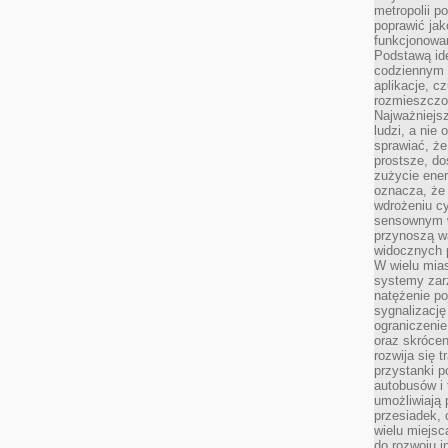
metropolii po
poprawić jak
funkcjonowan
Podstawą ide
codziennym 
aplikacje, c
rozmieszczon
Najważniejsz
ludzi, a nie
sprawiać, że
prostsze, do
zużycie ener
oznacza, że
wdrożeniu cy
sensownym w
przynoszą wa
widocznych p
W wielu mias
systemy zarz
natężenie po
sygnalizację
ograniczenie
oraz skrócen
rozwija się t
przystanki p
autobusów i 
umożliwiają 
przesiadek, 
wielu miejsc
do rozwoju in