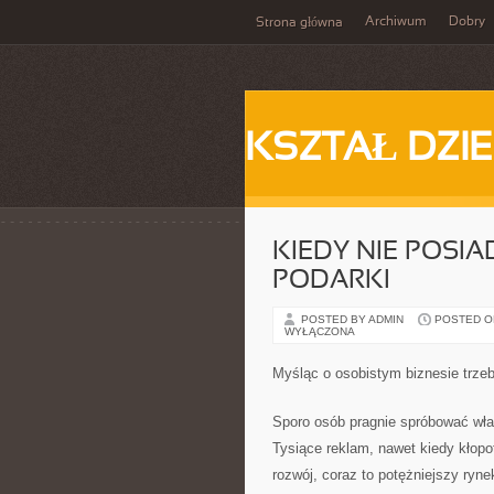
Archiwum
Dobry
Strona główna
KSZTAŁ DZI
KIEDY NIE POS
PODARKI
POSTED BY ADMIN
POSTED ON
WYŁĄCZONA
Myśląc o osobistym biznesie trze
Sporo osób pragnie spróbować wła
Tysiące reklam, nawet kiedy kłopo
rozwój, coraz to potężniejszy ryn