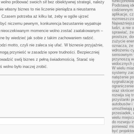
funkcjonowan
 wolno próbować swoich sił bez obiektywnej strategii, należy
Podstawą ide
e własny biznes to nie liczenie pieniądza a nieustanna
codziennym 
aplikacje, c
. Czasem potrzeba aż kilku lat, żeby w ogóle ujrzeć
rozmieszczon
Najważniejsz
no być niczemu pewnym, konkurencja bezustannie wypatruje
ludzi, a nie
iej nieoczekiwanym momencie wolno zostać zaatakowanym –
sprawiać, że
prostsze, do
ne by wiedzieć jak sobie z takim zachowaniem radzić.
zużycie ener
zi motto, czyli nie zaleca się ufać. W biznesie przyjaźnie,
oznacza, że
wdrożeniu cy
mogą przynieść w zasadzie spore trudności. Bezpieczniej
sensownym w
przynoszą wa
owadzić swój biznes z pełną świadomością. Starać się
widocznych p
ś wolno było inaczej zrobić.
W wielu mias
systemy zarz
natężenie po
sygnalizację
ograniczenie
oraz skrócen
rozwija się t
przystanki p
autobusów i 
umożliwiają 
przesiadek, 
wielu miejsc
do rozwoju in
ponieważ mi
być projekt