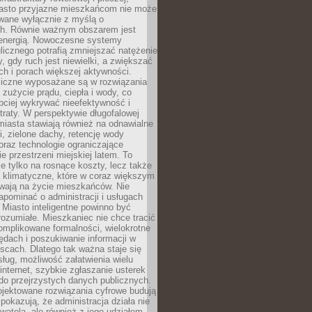
asto przyjazne mieszkańcom nie może
owane wyłącznie z myślą o
. Równie ważnym obszarem jest
energią. Nowoczesne systemy
ulicznego potrafią zmniejszać natężenie
y, gdy ruch jest niewielki, a zwiększać
ch i porach większej aktywności.
liczne wyposażane są w rozwiązania
 zużycie prądu, ciepła i wody, co
bciej wykrywać nieefektywność i
traty. W perspektywie długofalowej
 miasta stawiają również na odnawialne
ii, zielone dachy, retencję wody
raz technologie ograniczające
e przestrzeni miejskiej latem. To
e tylko na rosnące koszty, lecz także
 klimatyczne, które w coraz większym
ywają na życie mieszkańców. Nie
pominać o administracji i usługach
 Miasto inteligentne powinno być
rozumiałe. Mieszkaniec nie chce tracić
omplikowane formalności, wielokrotne
ędach i poszukiwanie informacji w
scach. Dlatego tak ważna staje się
sług, możliwość załatwienia wielu
internet, szybkie zgłaszanie usterek
do przejrzystych danych publicznych.
ojektowane rozwiązania cyfrowe budują
 pokazują, że administracja działa nie
ywatela, ale również z jego udziałem.