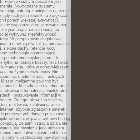
. Równie ważnym obszarem jest
energią. Nowoczesne systemy
ulicznego potrafią zmniejszać natężenie
y, gdy ruch jest niewielki, a zwiększać
ch i porach większej aktywności.
liczne wyposażane są w rozwiązania
 zużycie prądu, ciepła i wody, co
bciej wykrywać nieefektywność i
traty. W perspektywie długofalowej
 miasta stawiają również na odnawialne
ii, zielone dachy, retencję wody
raz technologie ograniczające
e przestrzeni miejskiej latem. To
e tylko na rosnące koszty, lecz także
 klimatyczne, które w coraz większym
ywają na życie mieszkańców. Nie
pominać o administracji i usługach
 Miasto inteligentne powinno być
rozumiałe. Mieszkaniec nie chce tracić
omplikowane formalności, wielokrotne
ędach i poszukiwanie informacji w
scach. Dlatego tak ważna staje się
sług, możliwość załatwienia wielu
internet, szybkie zgłaszanie usterek
do przejrzystych danych publicznych.
ojektowane rozwiązania cyfrowe budują
 pokazują, że administracja działa nie
ywatela, ale również z jego udziałem.
kaniec może łatwo zgłosić problem z
m ulicznym, uszkodzoną nawierzchnią