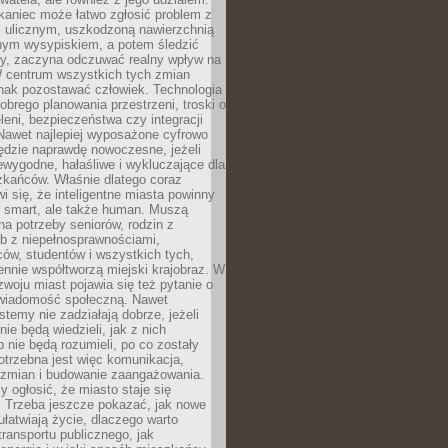
kaniec może łatwo zgłosić problem z
m ulicznym, uszkodzoną nawierzchnią
lnym wysypiskiem, a potem śledzić
wy, zaczyna odczuwać realny wpływ na
W centrum wszystkich tych zmian
nak pozostawać człowiek. Technologia
dobrego planowania przestrzeni, troski o
eleni, bezpieczeństwa czy integracji
Nawet najlepiej wyposażone cyfrowo
ędzie naprawdę nowoczesne, jeżeli
iewygodne, hałaśliwe i wykluczające dla
zkańców. Właśnie dlatego coraz
i się, że inteligentne miasta powinny
o smart, ale także human. Muszą
a potrzeby seniorów, rodzin z
b z niepełnosprawnościami,
ców, studentów i wszystkich tych,
ennie współtworzą miejski krajobraz. W
zwoju miast pojawia się też pytanie o
świadomość społeczną. Nawet
stemy nie zadziałają dobrze, jeżeli
ie będą wiedzieli, jak z nich
b nie będą rozumieli, po co zostały
trzebna jest więc komunikacja,
 zmian i budowanie zaangażowania.
y ogłosić, że miasto staje się
. Trzeba jeszcze pokazać, jak nowe
ułatwiają życie, dlaczego warto
transportu publicznego, jak