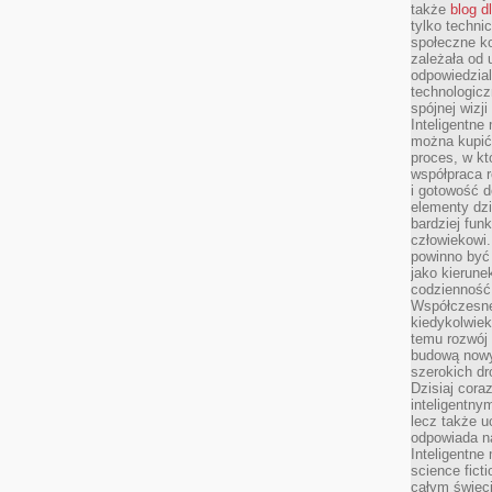
także
blog d
tylko techni
społeczne k
zależała od 
odpowiedzia
technologicz
spójnej wizj
Inteligentne
można kupić
proces, w k
współpraca r
i gotowość d
elementy dzi
bardziej fun
człowiekowi.
powinno być
jako kierune
codzienność 
Współczesne 
kiedykolwiek
temu rozwój 
budową nowyc
szerokich dr
Dzisiaj cora
inteligentnym
lecz także u
odpowiada n
Inteligentne 
science fict
całym świeci