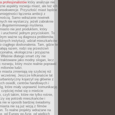
la profesjonalistów
który analizuje nie
czne aspekty rozwoju miast, ale też ich
onsekwencje. Przyszłość miast będzie
umiejętności łączenia ambicji z
lnością. Samo wdrażanie nowinek
nych nie wystarczy, jeżeli zabraknie
i i długoterminowego myślenia.
 miasto nie jest produktem, który
 i uruchomić jednym przyciskiem. To
tórym ważne są diagnoza problemów,
óżnych instytucji, udział mieszkańców
o ciągłego doskonalenia. Tam, gdzie te
ałają razem, rodzi się przestrzeń
kcjonalna, ekologiczna i przyjazna
 Właśnie dlatego smart city nie
 traktowane jako modny slogan, lecz
k rozwoju, który może realnie poprawić
milionów ludzi.
miasta zmieniają się szybciej niż
 wcześniej. Jeszcze kilkanaście lat
urbanistyczny kojarzył się głównie z
h osiedli, centrów handlowych i
óg, które miały usprawnić komunikację.
z częściej mówi się o mieście
, czyli takim, które nie tylko rośnie,
czy się potrzeb mieszkańców i
a nie w sposób bardziej świadomy.
miasta nie są już wizją z filmów
ion. To realne projekty wdrażane na
e, od Europy po Azję, od wielkich