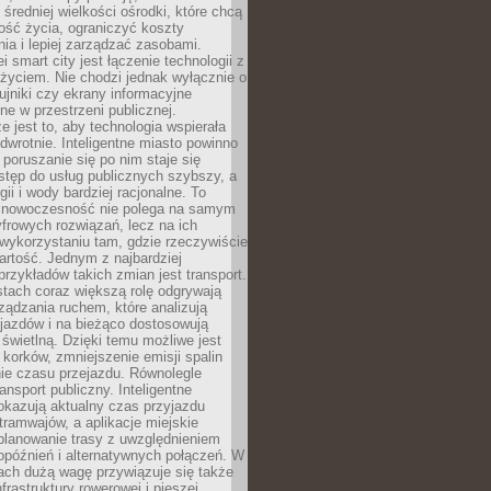
 średniej wielkości ośrodki, które chcą
ość życia, ograniczyć koszty
ia i lepiej zarządzać zasobami.
i smart city jest łączenie technologii z
życiem. Nie chodzi jednak wyłącznie o
zujniki czy ekrany informacyjne
e w przestrzeni publicznej.
e jest to, aby technologia wspierała
 odwrotnie. Inteligentne miasto powinno
 poruszanie się po nim staje się
stęp do usług publicznych szybszy, a
gii i wody bardziej racjonalne. To
 nowoczesność nie polega na samym
frowych rozwiązań, lecz na ich
ykorzystaniu tam, gdzie rzeczywiście
rtość. Jednym z najbardziej
rzykładów takich zmian jest transport.
tach coraz większą rolę odgrywają
ądzania ruchem, które analizują
jazdów i na bieżąco dostosowują
 świetlną. Dzięki temu możliwe jest
 korków, zmniejszenie emisji spalin
ie czasu przejazdu. Równolegle
ransport publiczny. Inteligentne
okazują aktualny czas przyjazdu
tramwajów, a aplikacje miejskie
planowanie trasy z uwzględnieniem
opóźnień i alternatywnych połączeń. W
ach dużą wagę przywiązuje się także
frastruktury rowerowej i pieszej,