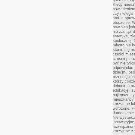
Kiedy miesz
oświetlenie
czy nielega
status spra
otoczenie. 
powinien jed
nie zastąpi 
estetykę, zi
społecznej. 
miasto nie b
stanie się n
części mies
częściej mów
być nie tylk
odpowiadać n
dziećmi, osó
przedsiębior
którzy codzi
debacie o ro
edukację i 
najlepsze sy
mieszkańcy n
korzystać lu
wdrożone. Po
tłumaczenie
Nie wystarcz
innowacyjne
rozwiązania 
korzystać z 