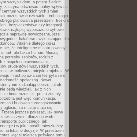
lnym wysypiskiem, a potem śledzić
wy, zaczyna odczuwać realny wpływ na
W centrum wszystkich tych zmian
nak pozostawać człowiek. Technologia
dobrego planowania przestrzeni, troski o
eleni, bezpieczeństwa czy integracji
Nawet najlepiej wyposażone cyfrowo
ędzie naprawdę nowoczesne, jeżeli
iewygodne, hałaśliwe i wykluczające dla
zkańców. Właśnie dlatego coraz
i się, że inteligentne miasta powinny
o smart, ale także human. Muszą
a potrzeby seniorów, rodzin z
b z niepełnosprawnościami,
ców, studentów i wszystkich tych,
ennie współtworzą miejski krajobraz. W
zwoju miast pojawia się też pytanie o
świadomość społeczną. Nawet
stemy nie zadziałają dobrze, jeżeli
ie będą wiedzieli, jak z nich
b nie będą rozumieli, po co zostały
trzebna jest więc komunikacja,
 zmian i budowanie zaangażowania.
y ogłosić, że miasto staje się
. Trzeba jeszcze pokazać, jak nowe
ułatwiają życie, dlaczego warto
transportu publicznego, jak
energię i w jaki sposób mieszkańcy
ć na lokalne decyzje. W przestrzeni
 coraz więcej miejsca poświęca temu