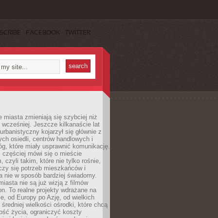
SCRIBE
FACEBOOK
TWITTER
miasta zmieniają się szybciej niż
 wcześniej. Jeszcze kilkanaście lat
urbanistyczny kojarzył się głównie z
h osiedli, centrów handlowych i
óg, które miały usprawnić komunikację.
z częściej mówi się o mieście
, czyli takim, które nie tylko rośnie,
czy się potrzeb mieszkańców i
a nie w sposób bardziej świadomy.
miasta nie są już wizją z filmów
ion. To realne projekty wdrażane na
e, od Europy po Azję, od wielkich
 średniej wielkości ośrodki, które chcą
ość życia, ograniczyć koszty