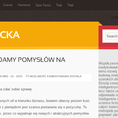
Granie
Huntersi
Tagi
Tagi
Spis Treści
SUB
ECKA
IADAMY POMYSŁÓW NA
Współczesne 
kiedykolwiek
temu rozwój 
budową nowyc
KIEDY
 WRZ - 23 - 2025
MOŻLIWOŚĆ KOMENTOWANIA
ZOSTAŁA
szerokich dr
NIE
POSIADAMY
Dzisiaj cora
POMYSŁÓW
inteligentnym
NA
ba zdać sobie sprawę
PODARKI
lecz także u
odpowiada n
Inteligentne 
snych sił w kierunku biznesu, bowiem obecny poziom kusi.
science fict
całym świeci
t z pieniędzmi jest szansa postarania się o pożyczkę. To
metropolii po
ek, przez co wypatruje się nowych i atrakcyjnych pomysłów.
poprawić jak