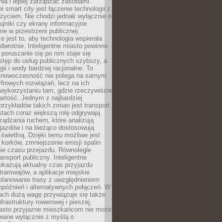
ia i lepiej zarządzać zasobami.
i smart city jest łączenie technologii z
życiem. Nie chodzi jednak wyłącznie o
zujniki czy ekrany informacyjne
e w przestrzeni publicznej.
e jest to, aby technologia wspierała
 odwrotnie. Inteligentne miasto powinno
 poruszanie się po nim staje się
stęp do usług publicznych szybszy, a
gii i wody bardziej racjonalne. To
 nowoczesność nie polega na samym
frowych rozwiązań, lecz na ich
ykorzystaniu tam, gdzie rzeczywiście
rtość. Jednym z najbardziej
rzykładów takich zmian jest transport.
tach coraz większą rolę odgrywają
ądzania ruchem, które analizują
jazdów i na bieżąco dostosowują
 świetlną. Dzięki temu możliwe jest
 korków, zmniejszenie emisji spalin
ie czasu przejazdu. Równolegle
ransport publiczny. Inteligentne
okazują aktualny czas przyjazdu
tramwajów, a aplikacje miejskie
planowanie trasy z uwzględnieniem
opóźnień i alternatywnych połączeń. W
ach dużą wagę przywiązuje się także
frastruktury rowerowej i pieszej,
asto przyjazne mieszkańcom nie może
owane wyłącznie z myślą o