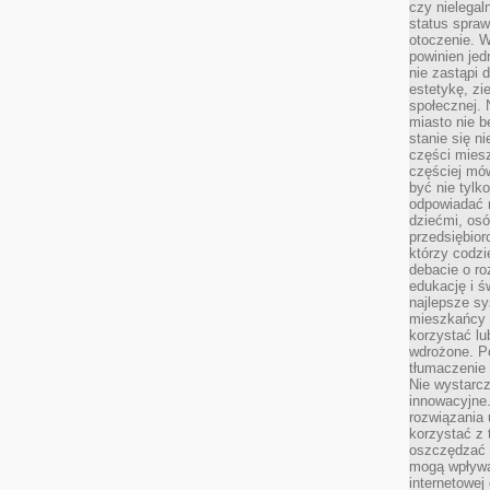
czy nielega
status spra
otoczenie. 
powinien jed
nie zastąpi 
estetykę, zi
społecznej. 
miasto nie b
stanie się n
części mies
częściej mów
być nie tylk
odpowiadać n
dziećmi, osó
przedsiębior
którzy codzi
debacie o ro
edukację i 
najlepsze sy
mieszkańcy n
korzystać lu
wdrożone. Po
tłumaczenie
Nie wystarcz
innowacyjne
rozwiązania 
korzystać z 
oszczędzać 
mogą wpływa
internetowej