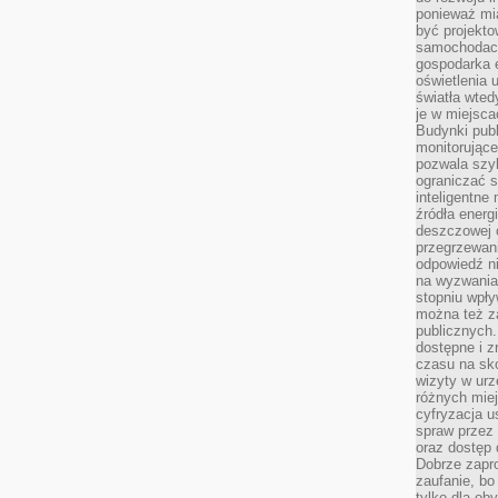
ponieważ mi
być projekt
samochodach
gospodarka 
oświetlenia 
światła wted
je w miejsca
Budynki pub
monitorujące
pozwala szy
ograniczać s
inteligentne
źródła energ
deszczowej o
przegrzewani
odpowiedź ni
na wyzwania
stopniu wpł
można też za
publicznych.
dostępne i z
czasu na sk
wizyty w urz
różnych miej
cyfryzacja u
spraw przez 
oraz dostęp 
Dobrze zapr
zaufanie, bo
tylko dla ob