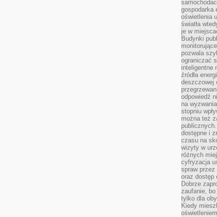
samochodach
gospodarka 
oświetlenia 
światła wted
je w miejsca
Budynki pub
monitorujące
pozwala szy
ograniczać s
inteligentne
źródła energ
deszczowej o
przegrzewani
odpowiedź ni
na wyzwania
stopniu wpł
można też za
publicznych.
dostępne i z
czasu na sk
wizyty w urz
różnych miej
cyfryzacja u
spraw przez 
oraz dostęp 
Dobrze zapr
zaufanie, bo
tylko dla ob
Kiedy miesz
oświetlenie