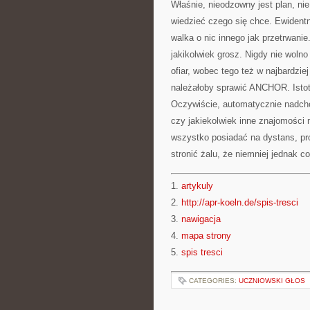
Właśnie, nieodzowny jest plan, nie
wiedzieć czego się chce. Ewidentni
walka o nic innego jak przetrwanie
jakikolwiek grosz. Nigdy nie wol
ofiar, wobec tego też w najbardz
należałoby sprawić ANCHOR. Istot
Oczywiście, automatycznie nadchod
czy jakiekolwiek inne znajomości 
wszystko posiadać na dystans, pr
stronić żalu, że niemniej jednak co
1.
artykuly
2.
http://apr-koeln.de/spis-tresci
3.
nawigacja
4.
mapa strony
5.
spis tresci
CATEGORIES:
UCZNIOWSKI GŁOS