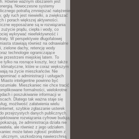
. Równie ważnym obszarem jest
energią. Nowoczesne systemy
ulicznego potrafią zmniejszać natężenie
y, gdy ruch jest niewielki, a zwiększać
ch i porach większej aktywności.
liczne wyposażane są w rozwiązania
 zużycie prądu, ciepła i wody, co
bciej wykrywać nieefektywność i
traty. W perspektywie długofalowej
 miasta stawiają również na odnawialne
ii, zielone dachy, retencję wody
raz technologie ograniczające
e przestrzeni miejskiej latem. To
e tylko na rosnące koszty, lecz także
 klimatyczne, które w coraz większym
ywają na życie mieszkańców. Nie
pominać o administracji i usługach
 Miasto inteligentne powinno być
rozumiałe. Mieszkaniec nie chce tracić
omplikowane formalności, wielokrotne
ędach i poszukiwanie informacji w
scach. Dlatego tak ważna staje się
sług, możliwość załatwienia wielu
internet, szybkie zgłaszanie usterek
do przejrzystych danych publicznych.
ojektowane rozwiązania cyfrowe budują
 pokazują, że administracja działa nie
ywatela, ale również z jego udziałem.
kaniec może łatwo zgłosić problem z
m ulicznym, uszkodzoną nawierzchnią