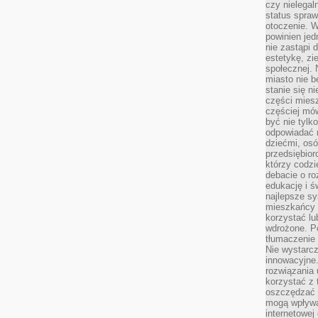
czy nielega
status spra
otoczenie. 
powinien jed
nie zastąpi 
estetykę, zi
społecznej. 
miasto nie b
stanie się n
części mies
częściej mów
być nie tylk
odpowiadać n
dziećmi, osó
przedsiębior
którzy codzi
debacie o ro
edukację i 
najlepsze sy
mieszkańcy n
korzystać lu
wdrożone. Po
tłumaczenie
Nie wystarcz
innowacyjne
rozwiązania 
korzystać z 
oszczędzać 
mogą wpływa
internetowej