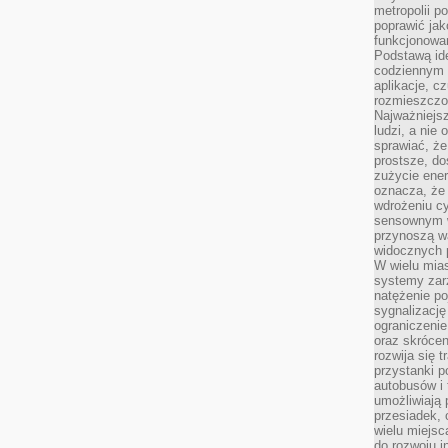
metropolii po
poprawić jak
funkcjonowan
Podstawą ide
codziennym 
aplikacje, c
rozmieszczon
Najważniejsz
ludzi, a nie
sprawiać, że
prostsze, do
zużycie ener
oznacza, że
wdrożeniu cy
sensownym w
przynoszą wa
widocznych p
W wielu mias
systemy zarz
natężenie po
sygnalizację
ograniczenie
oraz skrócen
rozwija się t
przystanki p
autobusów i 
umożliwiają 
przesiadek, 
wielu miejsc
do rozwoju in