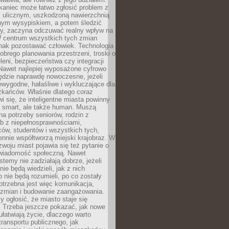
kaniec może łatwo zgłosić problem z
m ulicznym, uszkodzoną nawierzchnią
lnym wysypiskiem, a potem śledzić
wy, zaczyna odczuwać realny wpływ na
W centrum wszystkich tych zmian
nak pozostawać człowiek. Technologia
dobrego planowania przestrzeni, troski o
eleni, bezpieczeństwa czy integracji
Nawet najlepiej wyposażone cyfrowo
ędzie naprawdę nowoczesne, jeżeli
iewygodne, hałaśliwe i wykluczające dla
zkańców. Właśnie dlatego coraz
i się, że inteligentne miasta powinny
o smart, ale także human. Muszą
a potrzeby seniorów, rodzin z
b z niepełnosprawnościami,
ców, studentów i wszystkich tych,
ennie współtworzą miejski krajobraz. W
zwoju miast pojawia się też pytanie o
świadomość społeczną. Nawet
stemy nie zadziałają dobrze, jeżeli
ie będą wiedzieli, jak z nich
b nie będą rozumieli, po co zostały
trzebna jest więc komunikacja,
 zmian i budowanie zaangażowania.
y ogłosić, że miasto staje się
. Trzeba jeszcze pokazać, jak nowe
ułatwiają życie, dlaczego warto
transportu publicznego, jak