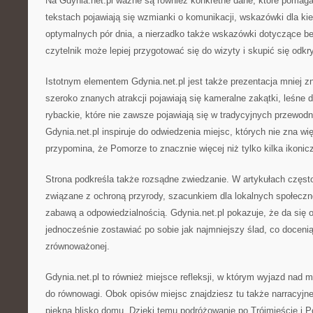
Na Gdynia.net.pl ważne są również konkretne dane, które pomaga
tekstach pojawiają się wzmianki o komunikacji, wskazówki dla k
optymalnych pór dnia, a nierzadko także wskazówki dotyczące b
czytelnik może lepiej przygotować się do wizyty i skupić się od
Istotnym elementem Gdynia.net.pl jest także prezentacja mniej 
szeroko znanych atrakcji pojawiają się kameralne zakątki, leśne 
rybackie, które nie zawsze pojawiają się w tradycyjnych przewod
Gdynia.net.pl inspiruje do odwiedzenia miejsc, których nie zna wi
przypomina, że Pomorze to znacznie więcej niż tylko kilka ikoni
Strona podkreśla także rozsądne zwiedzanie. W artykułach często
związane z ochroną przyrody, szacunkiem dla lokalnych społecz
zabawą a odpowiedzialnością. Gdynia.net.pl pokazuje, że da się
jednocześnie zostawiać po sobie jak najmniejszy ślad, co doceni
zrównoważonej.
Gdynia.net.pl to również miejsce refleksji, w którym wyjazd nad 
do równowagi. Obok opisów miejsc znajdziesz tu także narracyjne
piękna blisko domu. Dzięki temu podróżowanie po Trójmieście i Po