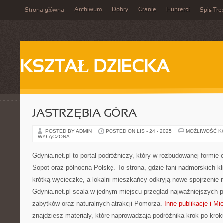
Archiwum
Dobry
Granie
Huntersi
Strona główna
Spis Tre
KSZTAŁ DZIECKA
JASTRZĘBIA GÓRA
POSTED BY ADMIN
POSTED ON LIS - 24 - 2025
MOŻLIWOŚĆ 
WYŁĄCZONA
Gdynia.net.pl to portal podróżniczy, który w rozbudowanej formie 
Sopot oraz północną Polskę. To strona, gdzie fani nadmorskich 
krótką wycieczkę, a lokalni mieszkańcy odkryją nowe spojrzenie 
Gdynia.net.pl scala w jednym miejscu przegląd najważniejszych 
zabytków oraz naturalnych atrakcji Pomorza.
Inne publikacje i Mi
znajdziesz materiały, które naprowadzają podróżnika krok po kro