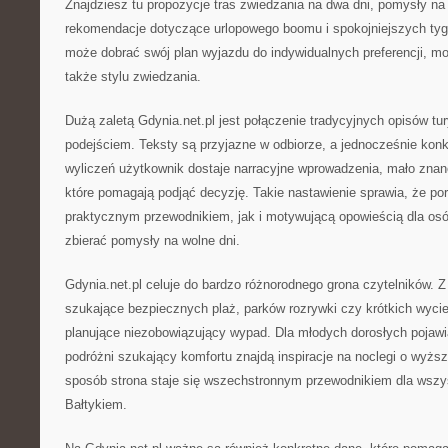
Znajdziesz tu propozycje tras zwiedzania na dwa dni, pomysły n
rekomendacje dotyczące urlopowego boomu i spokojniejszych tygo
może dobrać swój plan wyjazdu do indywidualnych preferencji, mo
także stylu zwiedzania.
Dużą zaletą Gdynia.net.pl jest połączenie tradycyjnych opisów t
podejściem. Teksty są przyjazne w odbiorze, a jednocześnie kon
wyliczeń użytkownik dostaje narracyjne wprowadzenia, mało znane
które pomagają podjąć decyzję. Takie nastawienie sprawia, że por
praktycznym przewodnikiem, jak i motywującą opowieścią dla osób
zbierać pomysły na wolne dni.
Gdynia.net.pl celuje do bardzo różnorodnego grona czytelników. Z 
szukające bezpiecznych plaż, parków rozrywki czy krótkich wyciec
planujące niezobowiązujący wypad. Dla młodych dorosłych pojawiaj
podróżni szukający komfortu znajdą inspiracje na noclegi o wyżs
sposób strona staje się wszechstronnym przewodnikiem dla wszy
Bałtykiem.