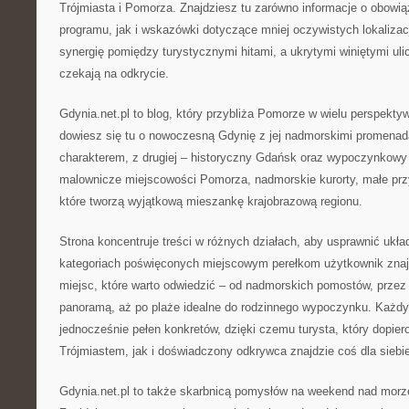
Trójmiasta i Pomorza. Znajdziesz tu zarówno informacje o obow
programu, jak i wskazówki dotyczące mniej oczywistych lokalizacji
synergię pomiędzy turystycznymi hitami, a ukrytymi winiętymi uli
czekają na odkrycie.
Gdynia.net.pl to blog, który przybliża Pomorze w wielu perspektyw
dowiesz się tu o nowoczesną Gdynię z jej nadmorskimi promenad
charakterem, z drugiej – historyczny Gdańsk oraz wypoczynkowy
malownicze miejscowości Pomorza, nadmorskie kurorty, małe przy
które tworzą wyjątkową mieszankę krajobrazową regionu.
Strona koncentruje treści w różnych działach, aby usprawnić ukł
kategoriach poświęconych miejscowym perełkom użytkownik znaj
miejsc, które warto odwiedzić – od nadmorskich pomostów, przez
panoramą, aż po plaże idealne do rodzinnego wypoczynku. Każdy 
jednocześnie pełen konkretów, dzięki czemu turysta, który dopie
Trójmiastem, jak i doświadczony odkrywca znajdzie coś dla siebi
Gdynia.net.pl to także skarbnicą pomysłów na weekend nad morz