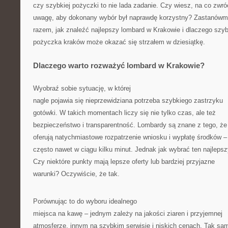
czy szybkiej pożyczki to nie lada zadanie. Czy wiesz, na co zwró
uwagę, aby dokonany wybór był naprawdę korzystny? Zastanówm
razem, jak znaleźć najlepszy lombard w Krakowie i dlaczego szy
pożyczka kraków może okazać się strzałem w dziesiątkę.
Dlaczego warto rozważyć lombard w Krakowie?
Wyobraź sobie sytuację, w której
nagle pojawia się nieprzewidziana potrzeba szybkiego zastrzyku
gotówki. W takich momentach liczy się nie tylko czas, ale też
bezpieczeństwo i transparentność. Lombardy są znane z tego, że
oferują natychmiastowe rozpatrzenie wniosku i wypłatę środków –
często nawet w ciągu kilku minut. Jednak jak wybrać ten najleps
Czy niektóre punkty mają lepsze oferty lub bardziej przyjazne
warunki? Oczywiście, że tak.
Porównując to do wyboru idealnego
miejsca na kawę – jednym zależy na jakości ziaren i przyjemnej
atmosferze, innym na szybkim serwisie i niskich cenach. Tak sam