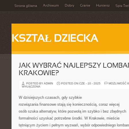
Archiwum
Dobry
Granie
Huntersi
Strona główna
Spis Tre
KSZTAŁ DZIECKA
JAK WYBRAĆ NAJLEPSZY LOMBA
KRAKOWIE?
POSTED BY ADMIN
POSTED ON CZE - 10 - 2025
MOŻLIWOŚĆ 
WYŁĄCZONA
W dzisiejszych czasach, gdy szybkie
rozwiązania finansowe stają się koniecznością, coraz więcej
osób szuka alternatyw, które pozwolą im szybko i bez zbędnych
formalności uzyskać potrzebne środki. W Krakowie, mieście
tętniącym życiem i pełnym wyzwań, wybór odpowiedniego lombar