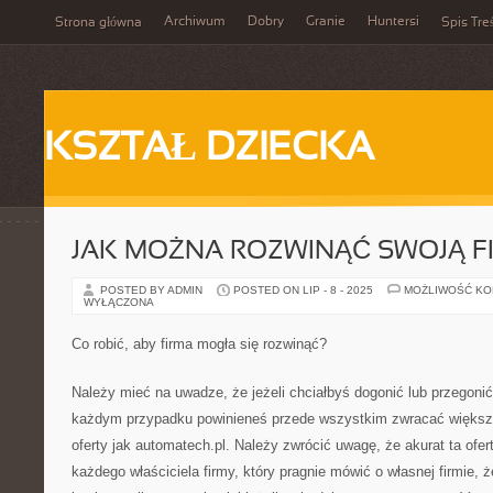
Archiwum
Dobry
Granie
Huntersi
Strona główna
Spis Tre
KSZTAŁ DZIECKA
JAK MOŻNA ROZWINĄĆ SWOJĄ F
POSTED BY ADMIN
POSTED ON LIP - 8 - 2025
MOŻLIWOŚĆ K
WYŁĄCZONA
Co robić, aby firma mogła się rozwinąć?
Należy mieć na uwadze, że jeżeli chciałbyś dogonić lub przegoni
każdym przypadku powinieneś przede wszystkim zwracać większ
oferty jak automatech.pl. Należy zwrócić uwagę, że akurat ta ofert
każdego właściciela firmy, który pragnie mówić o własnej firmie, ż