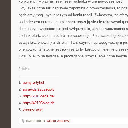
konkurencji – przynajmniej jeżeli wchodzi w grę nowoczesność.
Gdy jakaś firma tak naprawdę zapomina o nowoczesności, to późn
będziemy mogli być lepszym od konkurencji. Zwłaszcza, że ofert
pod adresem automatech.pl charakteryzują się nie taką wysoką c
doskonałym wyjściem nie jest wyłącznie to, aby unowocześniać sp
Jednak oferta automatech.pl nie spowoduje, że zawsze będziesz 
usatysfakcjonowany z działań. Tzn. czymś naprawdę ważnym jest
orientować, iż istotne jest również to by bardzo umiejętnie przes
ludzi. Miej to na uwadze, a prowadzona przez Ciebie firma będzie
źródło:
———————————
1.
pełny artykuł
2.
sprawdź szczegóły
3.
http://2015paris.de
4.
http://42195blog.de
5.
zobacz wpis
CATEGORIES:
WÓZKI WIDŁOWE