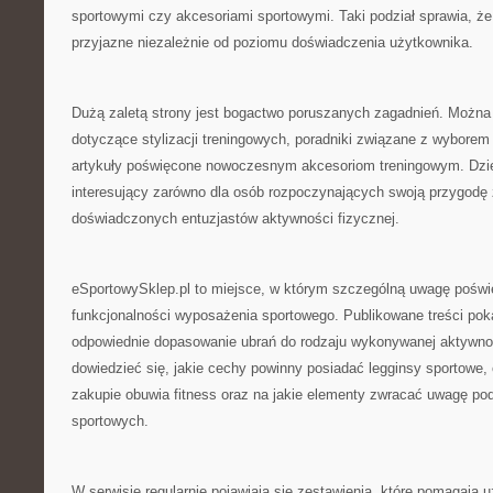
sportowymi czy akcesoriami sportowymi. Taki podział sprawia, że 
przyjazne niezależnie od poziomu doświadczenia użytkownika.
Dużą zaletą strony jest bogactwo poruszanych zagadnień. Można z
dotyczące stylizacji treningowych, poradniki związane z wyborem
artykuły poświęcone nowoczesnym akcesoriom treningowym. Dzięk
interesujący zarówno dla osób rozpoczynających swoją przygodę ze
doświadczonych entuzjastów aktywności fizycznej.
eSportowySklep.pl to miejsce, w którym szczególną uwagę poświę
funkcjonalności wyposażenia sportowego. Publikowane treści poka
odpowiednie dopasowanie ubrań do rodzaju wykonywanej aktywno
dowiedzieć się, jakie cechy powinny posiadać legginsy sportowe,
zakupie obuwia fitness oraz na jakie elementy zwracać uwagę po
sportowych.
W serwisie regularnie pojawiają się zestawienia, które pomagaj