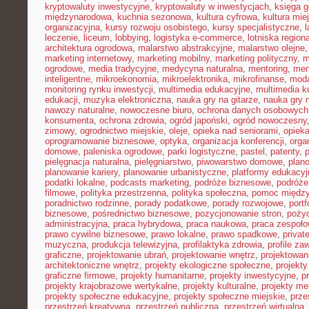
kryptowaluty inwestycyjne
,
kryptowaluty w inwestycjach
,
księga g
międzynarodowa
,
kuchnia sezonowa
,
kultura cyfrowa
,
kultura mie
organizacyjna
,
kursy rozwoju osobistego
,
kursy specjalistyczne
,
l
leczenie
,
liceum
,
lobbying
,
logistyka e-commerce
,
lotniska region
architektura ogrodowa
,
malarstwo abstrakcyjne
,
malarstwo olejne
marketing internetowy
,
marketing mobilny
,
marketing polityczny
,
m
ogrodowe
,
media tradycyjne
,
medycyna naturalna
,
mentoring
,
men
inteligentne
,
mikroekonomia
,
mikroelektronika
,
mikrofinanse
,
moda
monitoring rynku inwestycji
,
multimedia edukacyjne
,
multimedia ku
edukacji
,
muzyka elektroniczna
,
nauka gry na gitarze
,
nauka gry n
nawozy naturalne
,
nowoczesne biuro
,
ochrona danych osobowych
konsumenta
,
ochrona zdrowia
,
ogród japoński
,
ogród nowoczesny
zimowy
,
ogrodnictwo miejskie
,
oleje
,
opieka nad seniorami
,
opiek
oprogramowanie biznesowe
,
optyka
,
organizacja konferencji
,
orga
domowe
,
paleniska ogrodowe
,
parki logistyczne
,
pastel
,
patenty
,
p
pielęgnacja naturalna
,
pielęgniarstwo
,
piwowarstwo domowe
,
plan
planowanie kariery
,
planowanie urbanistyczne
,
platformy edukacyj
podatki lokalne
,
podcasts marketing
,
podróże biznesowe
,
podróże
filmowe
,
polityka przestrzenna
,
polityka społeczna
,
pomoc międz
poradnictwo rodzinne
,
porady podatkowe
,
porady rozwojowe
,
portf
biznesowe
,
pośrednictwo biznesowe
,
pozycjonowanie stron
,
poży
administracyjna
,
praca hybrydowa
,
praca naukowa
,
praca zespoło
prawo cywilne biznesowe
,
prawo lokalne
,
prawo spadkowe
,
privat
muzyczna
,
produkcja telewizyjna
,
profilaktyka zdrowia
,
profile z
graficzne
,
projektowanie ubrań
,
projektowanie wnętrz
,
projektowan
architektoniczne wnętrz
,
projekty ekologiczne społeczne
,
projekty
graficzne firmowe
,
projekty humanitarne
,
projekty inwestycyjne
,
p
projekty krajobrazowe wertykalne
,
projekty kulturalne
,
projekty m
projekty społeczne edukacyjne
,
projekty społeczne miejskie
,
prze
przestrzeń kreatywna
,
przestrzeń publiczna
,
przestrzeń wirtualna