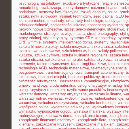
psychologia nastolatków
,
rękodzieło artystyczne
,
relacje bizneso
remarketing
,
rewitalizacja
,
roboty domowe
,
rodzinne finanse
,
rodz
podatkowe
,
rozmowy kwalifikacyjne
,
rozwój osobisty online
,
rynek
sztuki
,
rynki surowców
,
rysunek techniczny
,
seed capital
,
SEO te
skincare routine
,
smart city
,
smart city technologie
,
spedycja mię
odpowiedzialność
,
społeczności lokalne
,
sponsoring wydarzeń
,
sp
networkingowe biznesowe
,
sprzęt telekonferencyjny
,
stolarstwo
,
s
marketingowe
,
strategie rozwoju miasta
,
street photography
,
styl 
pracy zdalnej
,
styl rustykalny
,
systemy CRM w sprzedaży
,
syste
ERP w firmie
,
systemy inteligentnego domu
,
systemy nawadniają
szkoła filmowa projekty
,
szkoła muzyczna
,
szkoła tańca
,
szkolen
szkolnictwo podstawowe
,
szkolnictwo wyższe
,
szkoły policealne
,
kulturze
,
sztuka cyfrowa
,
sztuka kulinarna regionalna
,
sztuka lud
sztuka uliczna
,
sztuka uliczna murale
,
sztuka użytkowa
,
sztuka 
internecie
,
taniec nowoczesny
,
taras
,
targi branżowe
,
targi nieruc
technologie AGD
,
technologie materiałowe
,
telemedycyna specjal
bezgotówkowe
,
transformacja cyfrowa
,
transport autonomiczny
,
t
luksusowy
,
transport miejski
,
transport publiczny
,
trend ekonomic
twórczość artystyczna
,
ubezpieczenia komunikacyjne
,
ubezpiecz
umowy handlowe
,
uroda naturalna
,
usługi charytatywne
,
usługi fin
usługi turystyczne premium
,
użytkowanie produktów finansowych
warsztat domowy
,
warsztaty artystyczne
,
warsztaty kulinarne
,
wa
warsztaty online
,
wernisaż
,
wideofilmowanie
,
wideokonferencje
,
w
winiarstwo
,
wirtualna rzeczywistość
,
wirtualne konferencje
,
wirtual
współpraca online
,
wydarzenia edukacyjne
,
wydawnictwo internet
wynalazki
,
wyposażenie ogrodu
,
wystawa malarska
,
wystawy inte
motoryzacyjne
,
zabawa w domu
,
zarządzanie biurem
,
zarządzan
zarządzanie finansami osobistymi
,
zarządzanie flotą
,
zarządzanie
klientami
,
zarządzanie kryzysem
,
zarządzanie majątkiem
,
zarząd
zarządzanie stresem
,
zarządzanie twórcze
,
zarządzanie wiedzą
,