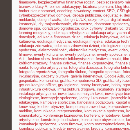
finansowe
,
bezpieczeństwo finansowe rodzin
,
bezpieczeństwo mie
biurowce klasy A
,
biznes edukacyjny
,
biżuteria premium
,
blog lite
broker nieruchomości
,
coaching zawodowy
,
content SEO
,
CSR gl
cyberbezpieczeństwo domowe
,
debata publiczna
,
degustacje
,
des
meblarski
,
design światła
,
design UI/UX
,
dezynfekcja
,
digital mar
kosmetyki
,
diy majsterkowanie
,
diy wnętrza
,
dobrostan społeczny
domowe spa
,
doradztwo ogrodnicze
,
druk cyfrowy
,
drukarki 3d
,
dr
learning medyczny
,
edukacja artystyczna
,
edukacja artystyczna d
dorosłych
,
edukacja finansowa dzieci
,
edukacja hybrydowa
,
eduka
kulturowa
,
edukacja medyczna
,
edukacja miejska
,
edukacja tech
edukacja zdrowotna
,
edukacja zdrowotna dzieci
,
ekologiczne ogro
społeczna
,
elektromobilność
,
elektronika medyczna
,
event video
,
filmowe
,
eventy kulturalne
,
eventy polityczne
,
eventy społeczne
,
Ads
,
fashion show
,
festiwale folklorystyczne
,
festiwale nauki
,
fil
krótkometrażowy
,
finanse cyfrowe
,
finanse korporacyjne
,
finanse 
nauki
,
fotografia artystyczna
,
fotografia dziecięca
,
fotografia kulin
fotografia reportażowa
,
fotografia ślubna
,
fotografia sportowa
,
foto
inkubacyjne
,
gadżety biurowe
,
galeria internetowa
,
Google Ads
,
go
gospodarka komunalna
,
grafika komputerowa 3D
,
grafika użytkow
gry edukacyjne offline
,
gry logiczne
,
hobby kreatywne
,
hobby ogro
infrastruktura cyfrowa
,
infrastruktura drogowa
,
inkubatory startupó
instalacje artystyczne
,
inwestowanie małych kwot
,
inwestycje biu
ekologiczne
,
inwestycje społeczne
,
jachty luksusowe
,
jastrzębie 
edukacyjne
,
kampanie społeczne
,
kancelaria podatkowa
,
kapitał 
know-how
,
kodeks etyczny
,
kompetencje zawodowe
,
kompostowa
mobilne
,
komunikacja interpersonalna
,
komunikacja społeczna
,
ko
komunikatory
,
konferencje biznesowe
,
konferencje hotelowe
,
konf
artystyczne
,
konstrukcje budowlane
,
konsultacje obywatelskie
,
ko
konsultacje społeczne
,
konto firmowe
,
konto oszczędnościowe
,
k
krajobraz publiczny
,
kredyty inwestycyjne
,
kredyty konsumpcyjne