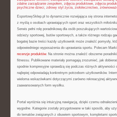
zdalne zarządzanie zespołem
,
zdjęcia produktowe
,
zdjęcia produ
psychiczne dzieci
,
zdrowy styl życia
,
ziołolecznictwo
,
zrównoważo
EsportowySklep.pl to dynamicznie rozwijająca się strona internet
z myślą o osobach uprawiających sport oraz wszystkich miłośnik
Serwis pełni rolę poradnikową dla osób poszukujących wartościo
odzieży sportowej, butów sportowych, a także różnego rodzaju ga
bogatej bazie treści każdy użytkownik może znaleźć pomysły, k
odpowiedniego wyposażenia do uprawiania sportu. Polecam Marki 
recenzje produktów
. Na stronie można znaleźć obszerne poradni
fitnessu. Publikowane materiały pomagają zrozumieć, jak dobierać
spodnie kompresyjne sprawdzą się podczas różnych aktywności o
najlepiej odpowiadają konkretnym potrzebom użytkowników. Inter
wieloma wskazówkami dotyczącymi zarówno rekreacyjnej aktywnośc
zaawansowanych form wysiłku.
Portal wyróżnia się intuicyjną nawigacją, dzięki czemu odnalezieni
wygodne. Kategorie zostały przygotowane w taki sposób, aby uż
do tematów związanych z obuwiem sportowym, kompletami sport