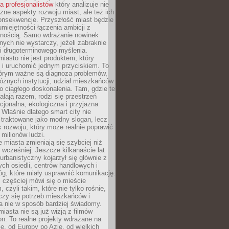
la profesjonalistów
który analizuje nie
czne aspekty rozwoju miast, ale też ich
onsekwencje. Przyszłość miast będzie
umiejętności łączenia ambicji z
lnością. Samo wdrażanie nowinek
nych nie wystarczy, jeżeli zabraknie
i i długoterminowego myślenia.
 miasto nie jest produktem, który
 i uruchomić jednym przyciskiem. To
tórym ważne są diagnoza problemów,
óżnych instytucji, udział mieszkańców
o ciągłego doskonalenia. Tam, gdzie te
ałają razem, rodzi się przestrzeń
kcjonalna, ekologiczna i przyjazna
 Właśnie dlatego smart city nie
 traktowane jako modny slogan, lecz
k rozwoju, który może realnie poprawić
milionów ludzi.
miasta zmieniają się szybciej niż
 wcześniej. Jeszcze kilkanaście lat
urbanistyczny kojarzył się głównie z
h osiedli, centrów handlowych i
óg, które miały usprawnić komunikację.
z częściej mówi się o mieście
, czyli takim, które nie tylko rośnie,
czy się potrzeb mieszkańców i
a nie w sposób bardziej świadomy.
miasta nie są już wizją z filmów
ion. To realne projekty wdrażane na
e, od Europy po Azję, od wielkich