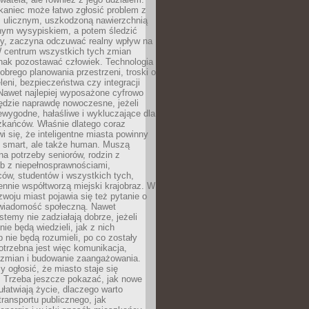
kaniec może łatwo zgłosić problem z
m ulicznym, uszkodzoną nawierzchnią
lnym wysypiskiem, a potem śledzić
wy, zaczyna odczuwać realny wpływ na
W centrum wszystkich tych zmian
nak pozostawać człowiek. Technologia
dobrego planowania przestrzeni, troski o
eleni, bezpieczeństwa czy integracji
Nawet najlepiej wyposażone cyfrowo
ędzie naprawdę nowoczesne, jeżeli
iewygodne, hałaśliwe i wykluczające dla
zkańców. Właśnie dlatego coraz
i się, że inteligentne miasta powinny
o smart, ale także human. Muszą
a potrzeby seniorów, rodzin z
b z niepełnosprawnościami,
ców, studentów i wszystkich tych,
ennie współtworzą miejski krajobraz. W
zwoju miast pojawia się też pytanie o
świadomość społeczną. Nawet
stemy nie zadziałają dobrze, jeżeli
ie będą wiedzieli, jak z nich
b nie będą rozumieli, po co zostały
trzebna jest więc komunikacja,
 zmian i budowanie zaangażowania.
y ogłosić, że miasto staje się
. Trzeba jeszcze pokazać, jak nowe
ułatwiają życie, dlaczego warto
transportu publicznego, jak