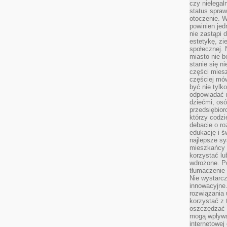
czy nielega
status spra
otoczenie. 
powinien jed
nie zastąpi 
estetykę, zi
społecznej. 
miasto nie b
stanie się n
części mies
częściej mów
być nie tylk
odpowiadać n
dziećmi, osó
przedsiębior
którzy codzi
debacie o ro
edukację i 
najlepsze sy
mieszkańcy n
korzystać lu
wdrożone. Po
tłumaczenie
Nie wystarcz
innowacyjne
rozwiązania 
korzystać z 
oszczędzać 
mogą wpływa
internetowej