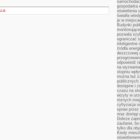
samochodach
gospodarka 
oświetlenia 
NZJE
światła wted
je w miejsca
Budynki pub
monitorujące
pozwala szy
ograniczać s
inteligentne
źródła energ
deszczowej o
przegrzewani
odpowiedź ni
na wyzwania
stopniu wpł
można też za
publicznych.
dostępne i z
czasu na sk
wizyty w urz
różnych miej
cyfryzacja u
spraw przez 
oraz dostęp 
Dobrze zapr
zaufanie, bo
tylko dla ob
Kiedy miesz
oświetlenie