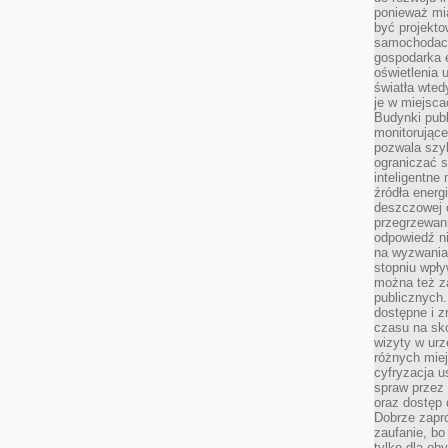
ponieważ mi
być projekt
samochodach
gospodarka 
oświetlenia 
światła wted
je w miejsca
Budynki pub
monitorujące
pozwala szy
ograniczać s
inteligentne
źródła energ
deszczowej o
przegrzewani
odpowiedź ni
na wyzwania
stopniu wpł
można też za
publicznych.
dostępne i z
czasu na sk
wizyty w urz
różnych miej
cyfryzacja u
spraw przez 
oraz dostęp 
Dobrze zapr
zaufanie, bo
tylko dla ob