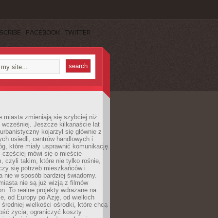
SCRIBE
FACEBOOK
TWITTER
miasta zmieniają się szybciej niż
 wcześniej. Jeszcze kilkanaście lat
urbanistyczny kojarzył się głównie z
h osiedli, centrów handlowych i
óg, które miały usprawnić komunikację.
z częściej mówi się o mieście
, czyli takim, które nie tylko rośnie,
czy się potrzeb mieszkańców i
a nie w sposób bardziej świadomy.
miasta nie są już wizją z filmów
ion. To realne projekty wdrażane na
e, od Europy po Azję, od wielkich
 średniej wielkości ośrodki, które chcą
ość życia, ograniczyć koszty