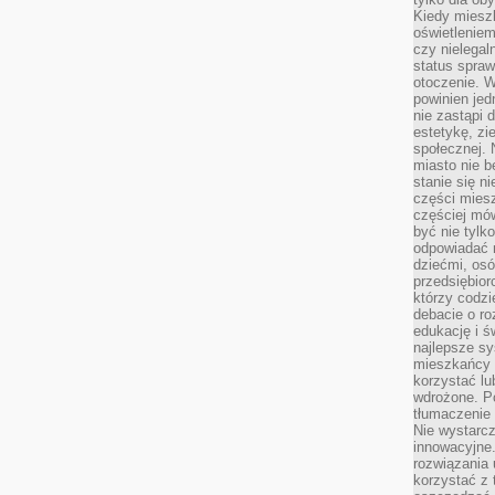
Kiedy miesz
oświetlenie
czy nielega
status spra
otoczenie. 
powinien jed
nie zastąpi 
estetykę, zi
społecznej. 
miasto nie b
stanie się n
części mies
częściej mów
być nie tylk
odpowiadać n
dziećmi, osó
przedsiębior
którzy codzi
debacie o ro
edukację i 
najlepsze sy
mieszkańcy n
korzystać lu
wdrożone. Po
tłumaczenie
Nie wystarcz
innowacyjne
rozwiązania 
korzystać z 