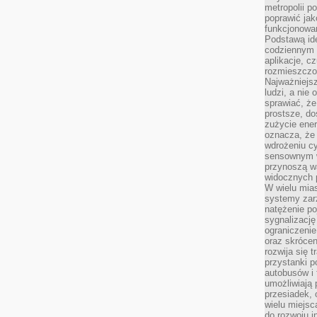
metropolii po
poprawić jak
funkcjonowan
Podstawą ide
codziennym 
aplikacje, c
rozmieszczon
Najważniejsz
ludzi, a nie
sprawiać, że
prostsze, do
zużycie ener
oznacza, że
wdrożeniu cy
sensownym w
przynoszą wa
widocznych p
W wielu mias
systemy zarz
natężenie po
sygnalizację
ograniczenie
oraz skrócen
rozwija się t
przystanki p
autobusów i 
umożliwiają 
przesiadek, 
wielu miejsc
do rozwoju in