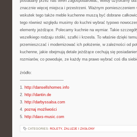
posiadany przez nas teren zagospodarować, wtedy uzyskamy dla si
znacznie więcej miejsca i przestrzeni. Ważnym pomieszczeniem 
wskutek tego także meble kuchenne muszą być dobrane całkowici
tego również względu musimy do kuchni wybrać typowo nowoczesn
elementy jeżdżące. Polecamy kuchnie na wymiar. Takie szczegół
wszelkiego rodzaju stoliki, szafki i krzesła. To właśnie dzięki te
przemieszczać i modernizować ich położenie, w zależności od po
kuchenne, jakie obejmują detale jeżdżące cechują się posiadani
rozmiarów, co powoduje, ze każdy ma prawo wybrać coś dla siebi
źródło:
———————————
1.
http://dansellshomes.info
2.
http://dantin.de
3.
http://darbyssalsa.com
4.
poznaj możliwości
5.
http://daxs-music.com
CATEGORIES:
ROLETY, ŻALUZJE I ZASŁONY