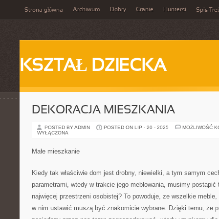
Archiwum
Dobry
Granie
Huntersi
Strona główna
Spis Tre
KSZTAŁ DZIECKA
DEKORACJA MIESZKANIA
POSTED BY ADMIN
POSTED ON LIP - 20 - 2025
MOŻLIWOŚĆ 
WYŁĄCZONA
Małe mieszkanie
Kiedy tak właściwie dom jest drobny, niewielki, a tym samym cec
parametrami, wtedy w trakcie jego meblowania, musimy postąpić 
najwięcej przestrzeni osobistej? To powoduje, ze wszelkie meble,
w nim ustawić muszą być znakomicie wybrane. Dzięki temu, że p