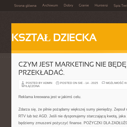
Archiwum
Dobry
Granie
Huntersi
Strona główna
Spis Tre
KSZTAŁ DZIECKA
CZYM JEST MARKETING NIE BĘDĘ
PRZEKŁADAĆ.
POSTED BY ADMIN
POSTED ON SIE - 14 - 2025
MOŻLIWOŚĆ 
WYŁĄCZONA
Reklama kreowana jest w jakimś celu.
Zdarza się, że pilnie pożądamy większej sumy pieniędzy. Zepsuł
RTV lub też AGD. Jeśli nie dysponujemy starczającą kwotą, jaka
będziemy zmuszeni pożyczyć finanse. POŻYCZKI DLA ZADŁUŻO