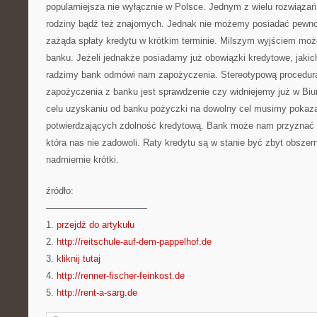
popularniejsza nie wyłącznie w Polsce. Jednym z wielu rozwiązań
rodziny bądź też znajomych. Jednak nie możemy posiadać pewnoś
zażąda spłaty kredytu w krótkim terminie. Milszym wyjściem moż
banku. Jeżeli jednakże posiadamy już obowiązki kredytowe, jakich
radzimy bank odmówi nam zapożyczenia. Stereotypową procedur
zapożyczenia z banku jest sprawdzenie czy widniejemy już w Biu
celu uzyskaniu od banku pożyczki na dowolny cel musimy poka
potwierdzających zdolność kredytową. Bank może nam przyznać 
która nas nie zadowoli. Raty kredytu są w stanie być zbyt obszer
nadmiernie krótki.
źródło:
———————————
1.
przejdź do artykułu
2.
http://reitschule-auf-dem-pappelhof.de
3.
kliknij tutaj
4.
http://renner-fischer-feinkost.de
5.
http://rent-a-sarg.de