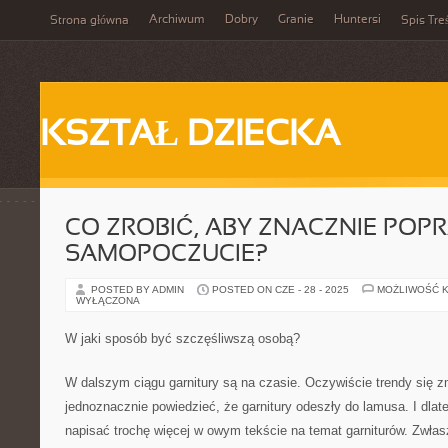
Archiwum
Dobry
Granie
Huntersi
Strona główna
Spis Tre
KSZTAŁ DZIECKA
CO ZROBIĆ, ABY ZNACZNIE POP
SAMOPOCZUCIE?
POSTED BY ADMIN
POSTED ON CZE - 28 - 2025
MOŻLIWOŚĆ 
WYŁĄCZONA
W jaki sposób być szczęśliwszą osobą?
W dalszym ciągu garnitury są na czasie. Oczywiście trendy się zm
jednoznacznie powiedzieć, że garnitury odeszły do lamusa. I dlat
napisać trochę więcej w owym tekście na temat garniturów. Zwł