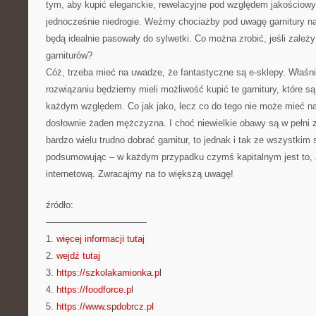
tym, aby kupić eleganckie, rewelacyjne pod względem jakościowym
jednocześnie niedrogie. Weźmy chociażby pod uwagę garnitury na m
będą idealnie pasowały do sylwetki. Co można zrobić, jeśli zależ
garniturów?
Cóż, trzeba mieć na uwadze, że fantastyczne są e-sklepy. Właśn
rozwiązaniu będziemy mieli możliwość kupić te garnitury, które s
każdym względem. Co jak jako, lecz co do tego nie może mieć na
dosłownie żaden mężczyzna. I choć niewielkie obawy są w pełni 
bardzo wielu trudno dobrać garnitur, to jednak i tak ze wszystkim
podsumowując – w każdym przypadku czymś kapitalnym jest to, 
internetową. Zwracajmy na to większą uwagę!
źródło:
———————————
1.
więcej informacji tutaj
2.
wejdź tutaj
3.
https://szkolakamionka.pl
4.
https://foodforce.pl
5.
https://www.spdobrcz.pl